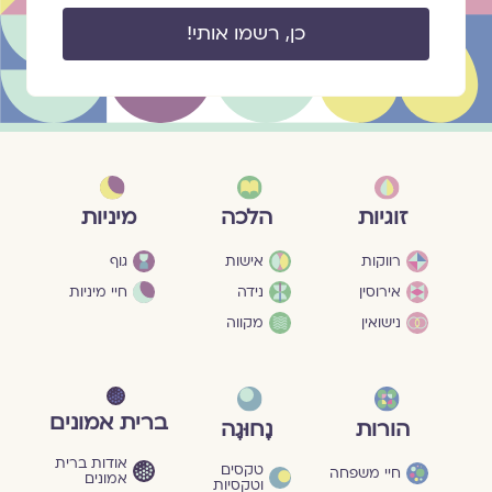
כן, רשמו אותי!
מיניות
זוגיות
הלכה
גוף
רווקות
אישות
חיי מיניות
אירוסין
נידה
נישואין
מקווה
ברית אמונים
הורות
נָחוּגָה
אודות ברית
טקסים
חיי משפחה
אמונים
וטקסיות