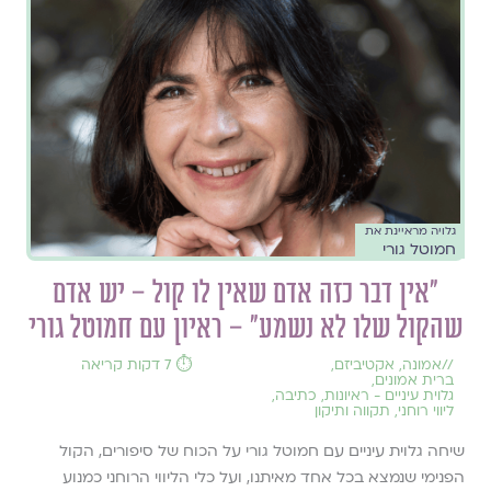
גלויה מראיינת את
חמוטל גורי
"אין דבר כזה אדם שאין לו קול – יש אדם
שהקול שלו לא נשמע" – ראיון עם חמוטל גורי
//
אמונה
,
אקטיביזם
,
⏱️ 7 דקות קריאה
ברית אמונים
,
גלוית עיניים - ראיונות
,
כתיבה
,
ליווי רוחני
,
תקווה ותיקון
שיחה גלוית עיניים עם חמוטל גורי על הכוח של סיפורים, הקול
הפנימי שנמצא בכל אחד מאיתנו, ועל כלי הליווי הרוחני כמנוע