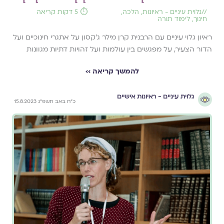
//
גלוית עיניים - ראיונות
,
הלכה
,
⏱️ 5 דקות קריאה
חינוך
,
לימוד תורה
ראיון גלוי עיניים עם הרבנית קרן מילר ג'קסון על אתגרי חינוכיים ועל
הדור הצעיר, על מפגשים בין עולמות ועל זהויות דתיות מגוונות
להמשך קריאה ››
גלוית עיניים - ראיונות אישיים
כ״ח באב תשפ״ג 15.8.2023