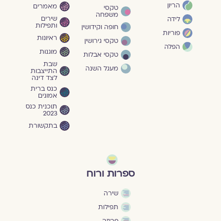
הריון
מאמרים
טקסי
משפחה
שירים
לידה
ותפילות
חופה וקידושין
פוריות
ראיונות
טקסי גירושין
הפלה
מוגנוּת
טקסי אבלות
שבת
מעגל השנה
התייצבות
לצד דינה
כנס ברית
אמונים
תוכנית כנס
2023
בתקשורת
ספרות ורוח
שירה
תפילות
פרוזה