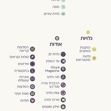
מסה
גלוית עיניים
גלויות
אודות
המלצות
כותבות
קריאה
וכותבים
גלוית לב
גלויות
קולות קוראים
מתארחות
על המגזין
אירועים
Gluya
Magazine
בתקשורת
מה חדש
איגרות
שנשלחו
הרבנית שרה
סגל־כץ
המלצות
צוות גלויה
מפת אתר
מרכז גלויה
תודות
מילון מושגים