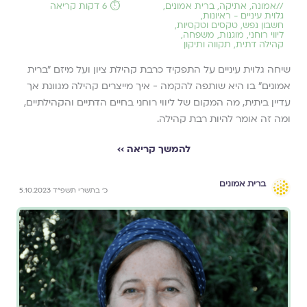
//
אמונה
,
אתיקה
,
ברית אמונים
,
⏱️ 6 דקות קריאה
גלוית עיניים - ראיונות
,
חשבון נפש
,
טקסים וטקסיות
,
ליווי רוחני
,
מוגנות
,
משפחה
,
קהילה דתית
,
תקווה ותיקון
שיחה גלוית עיניים על התפקיד כרבת קהילת ציון ועל מיזם ״ברית
אמונים״ בו היא שותפה להקמה - איך מייצרים קהילה מגוונת אך
עדיין ביתית, מה המקום של ליווי רוחני בחיים הדתיים והקהילתיים,
ומה זה אומר להיות רבת קהילה.
להמשך קריאה ››
ברית אמונים
כ׳ בתשרי תשפ״ד 5.10.2023