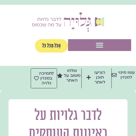
ילוג
תוכן
תפריט
הַכֹּל מִכֹּל כֹּל
שלחו
עשו מינוי
הציעו
לתמיכה
משוב על
למגזין
תוכן
במגזין
האתר
לאתר
גלויה
לדבר גלויות על
ראיונות העוסקים