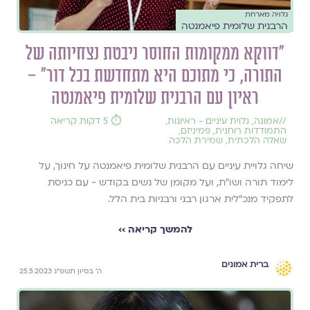
גלויה מארחת
הרבנית שלומית פיאמנטה
״דווקא ממקומות החוסר ניבטת נצחיותה של
התורה, כי מתוכם היא מתחדשת בכל דור״ –
ראיון עם הרבנית שלומית פיאמנטה
//
אמונה
,
גלוית עיניים - ראיונות
,
⏱️ 5 דקות קריאה
התמודדות רוחנית
,
פמיניזם
,
שאלה הלכתית
,
שמירת הלכה
שיחה גלויית עיניים עם הרבנית שלומית פיאמנטה על חינוך, על
לימוד תורה ושו"ת, ועל מקומן של נשים בקודש - עם כניסת
לתפקיד מנכ״לית ארגון רבני ורבניות בית הלל.
להמשך קריאה ››
ברית אמונים
ה׳ בסיון תשפ״ג 25.5.2023