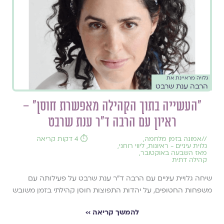
גלויה מראיינת את
הרבה ענת שרבט
"העשייה בתוך הקהילה מאפשרת חוסן" –
ראיון עם הרבה ד"ר ענת שרבט
//
אמונה בזמן מלחמה
,
⏱️ 4 דקות קריאה
גלוית עיניים - ראיונות
,
ליווי רוחני
,
מאז השבעה באוקטובר
,
קהילה דתית
שיחה גלויית עיניים עם הרבה ד"ר ענת שרבט על פעילותה עם
משפחות החטופים, על יהדות התפוצות חוסן קהילתי בזמן משובש
להמשך קריאה ››