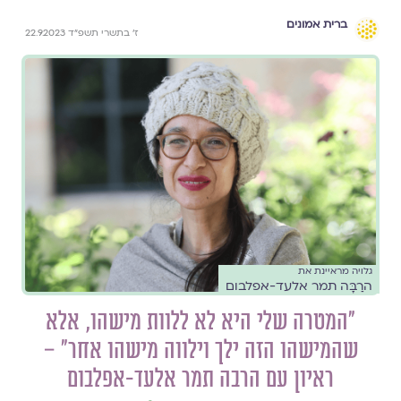
ברית אמונים
ז׳ בתשרי תשפ״ד 22.9.2023
גלויה מראיינת את
הרַבָּה תמר אלעד-אפלבום
"המטרה שלי היא לא ללוות מישהו, אלא
שהמישהו הזה ילך וילווה מישהו אחר" –
ראיון עם הרבה תמר אלעד-אפלבום