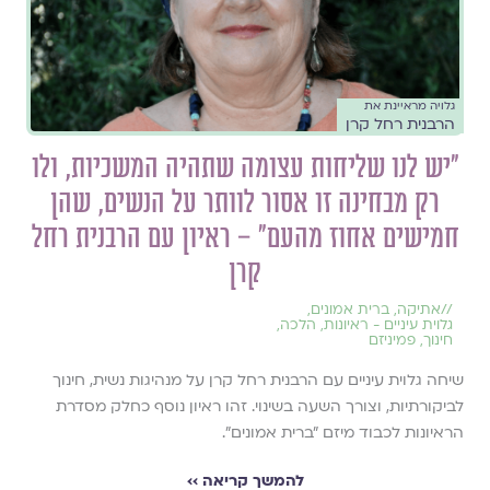
גלויה מראיינת את
הרבנית רחל קרן
״יש לנו שליחות עצומה שתהיה המשכיות, ולו
רק מבחינה זו אסור לוותר על הנשים, שהן
חמישים אחוז מהעם״ – ראיון עם הרבנית רחל
קרן
//
אתיקה
,
ברית אמונים
,
גלוית עיניים - ראיונות
,
הלכה
,
חינוך
,
פמיניזם
שיחה גלוית עיניים עם הרבנית רחל קרן על מנהיגות נשית, חינוך
לביקורתיות, וצורך השעה בשינוי. זהו ראיון נוסף כחלק מסדרת
הראיונות לכבוד מיזם "ברית אמונים".
להמשך קריאה ››