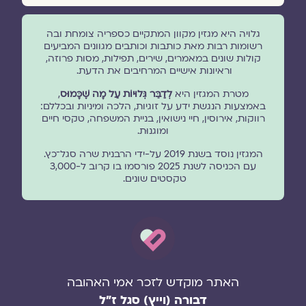
גלויה היא מגזין מקוון המתקיים כספריה צומחת ובה
רשומות רבות מאת כותבות וכותבים מגוונים המביעים
קולות שונים במאמרים, שירים, תפילות, מסות פרוזה,
וראיונות אישיים המרחיבים את הדעת.
מטרת המגזין היא
לְדַבֵּר גְּלוּיוֹת עַל מָה שֶׁכָּמוּס
,
באמצעות הנגשת ידע על זוגיות, הלכה ומיניות ובכללם:
רווקות, אירוסין, חיי נישואין, בניית המשפחה, טקסי חיים
ומוגנוּת.
המגזין נוסד בשנת 2019 על-ידי הרבנית שרה סגל־כץ.
עם הכניסה לשנת 2025 פורסמו בו קרוב ל-3,000
טקסטים שונים.
האתר מוקדש לזכר אמי האהובה
דבורה (וייץ) סגל ז"ל