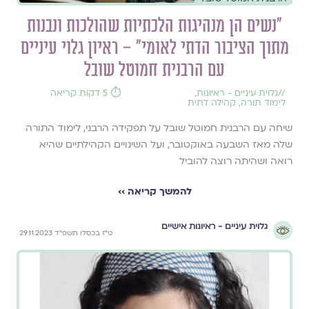
״נשים הן מנהיגות הלכתיות שהולכות ונבנות
מתוך הציבור הדתי לאומי״ – ראיון גלוי עיניים
עם הרבנית חמוטל שובל
//
גלוית עיניים - ראיונות
,
⏱️ 5 דקות קריאה
לימוד תורה
,
קהילה דתית
שיחה עם הרבנית חמוטל שובל על תפקידה הרבני, לימוד התורה
שלה מאז השבעה באוקטובר, ועל השינויים הקהילתיים שהיא
רואה ושהיתה רוצה להוביל
להמשך קריאה ››
גלוית עיניים - ראיונות אישיים
ט"ז בכסלו תשפ"ד 29.11.2023