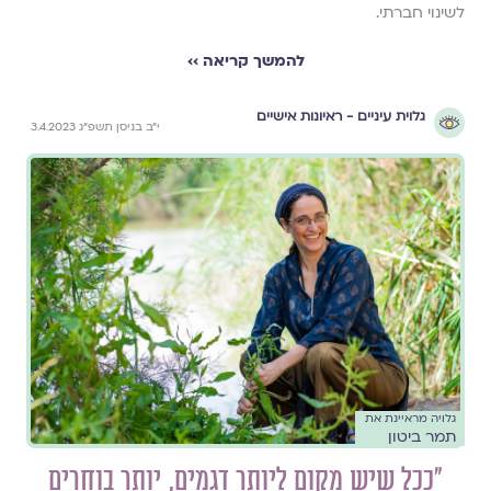
לשינוי חברתי.
להמשך קריאה ››
גלוית עיניים - ראיונות אישיים
י״ב בניסן תשפ״ג 3.4.2023
גלויה מראיינת את
תמר ביטון
״ככל שיש מקום ליותר דגמים, יותר בוחרים