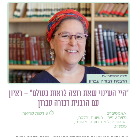
גלויה מראיינת את
הרבנית דבורה עברון
"היי השינוי שאת רוצה לראות בעולם" – ראיון
עם הרבנית דבורה עברון
//
אקטיביזם
,
⏱️ 8 דקות קריאה
גלוית עיניים - ראיונות
,
הלכה
,
הרהורים
,
לימוד תורה
,
מסורת
,
פמיניזם