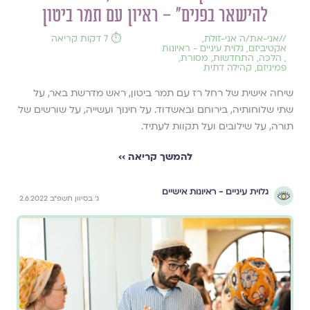
להישאר בפנים״ – ראיון עם תמר ביטון
//
אני-את/ה אני-זולת
,
⏱️ 7 דקות קריאה
אקטיביזם
,
גלוית עיניים - ראיונות
,
הלכה
,
התחדשות
,
מסורת
,
פמיניזם
,
קהילה דתית
שיחה אישית של רחל רז עם תמר ביטון, ראש מדרשת באר, על
שתי שלוחותיה, בירוחם ובאשדוד. על חינוך ועשייה, על שורשים של
תורה, על שילובים ועל תקוות לעתיד.
להמשך קריאה ››
גלוית עיניים - ראיונות אישיים
ג׳ בסיוון תשפ״ב 2.6.2022