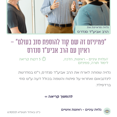
גלויה מראיינת את
הרב אביע״ד סנדרס
״פמיניזם זה שם קוד להוספת טוב בעולם״ –
ראיון עם הרב אביע"ד סנדרס
//
גלוית עיניים - ראיונות
,
הלכה
,
⏱️ 5 דקות קריאה
לימוד תורה
,
פמיניזם
גלויה שמחה לארח את הרב אביע"ד סנדרס, ר"מ במדרשת
לינדנבאום ואחראי על פיתוח והשמה בכולל דעה ע"ש סוזי
ברדפילד.
להמשך קריאה ››
גלוית עיניים - ראיונות אישיים
כ"ט באלול תשפ"א 6.9.2021