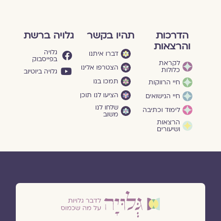
הדרכות
תהיו בקשר
גלויה ברשת
והרצאות
גלויה
דברו איתנו
בפייסבוק
לקראת
הצטרפו אלינו
כלולות
גלויה ביוטיוב
תמכו בנו
חיי הרווקות
הציעו לנו תוכן
חיי הנישואים
שלחו לנו
לימוד וכתיבה
משוב
הרצאות
ושיעורים