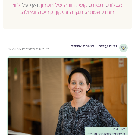
אבלות
,
יתמות
,
קושי
,
חוויה של חסרון
, ואף על
ליווי
רוחני
,
אמונה
,
תקווה ותיקון
,
קריסה וגאולה
.
גלוית עיניים - ראיונות אישיים
כ״ו באלול ה׳תשפ״ה 19.9.2025
ראיון עם
הרבנית חמוטל שובל