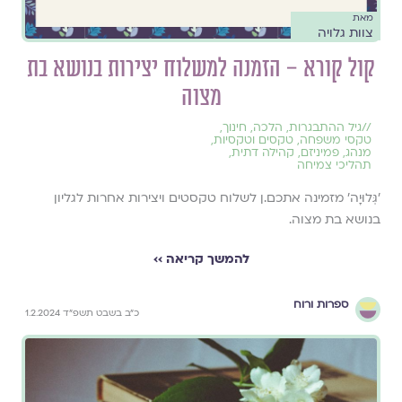
מאת
צוות גלויה
קול קורא – הזמנה למשלוח יצירות בנושא בת
מצוה
//
גיל ההתבגרות
,
הלכה
,
חינוך
,
טקסי משפחה
,
טקסים וטקסיות
,
מנהג
,
פמיניזם
,
קהילה דתית
,
תהליכי צמיחה
׳גְּלוּיָה׳ מזמינה אתכם.ן לשלוח טקסטים ויצירות אחרות לגליון
בנושא בת מצוה.
להמשך קריאה ››
ספרות ורוח
כ״ב בשבט תשפ״ד 1.2.2024