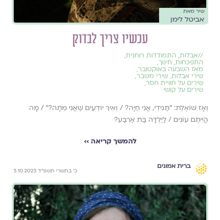
שיר מאת
אביטל לימן
עכשיו צריך לבדוק
//
אבלות
,
התמודדות רוחנית
,
התפכחות
,
חינוך
,
מאז השבעה באוקטובר
,
שירי אבלות
,
שירי משבר
,
שירים על חוויית חסר
,
שירים על קושי
וְאָז שׁוֹאֶלֶת: "תַּגִּידִי, אֲנִי חַיָּה? / וְאֵיךְ יוֹדְעִים שֶׁאֲנִי מֵתָה?" / מָה
הֲיִיתֶם עוֹנִים / לַיַּלְדָּה בַּת אַרְבַּע?
להמשך קריאה ››
ברית אמונים
כ׳ בתשרי תשפ״ד 5.10.2023