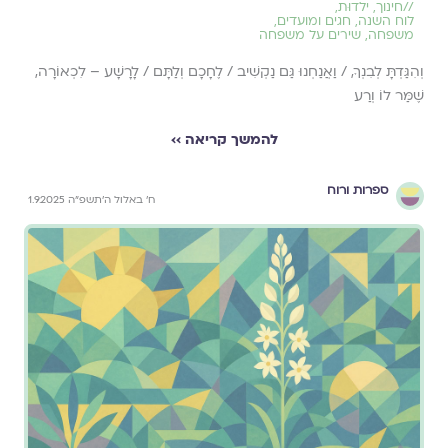
//
חינוך
,
ילדוּת
,
לוח השנה, חגים ומועדים
,
משפחה
,
שירים על משפחה
וְהִגַּדְתָּ לְבִנְךָ, / וַאֲנַחְנוּ גַּם נַקְשִׁיב / לֶחָכָם וְלַתָּם / לָרָשָׁע – לִכְאוֹרָה,
שֶׁמַּר לוֹ וְרַע
להמשך קריאה ››
ספרות ורוח
ח׳ באלול ה׳תשפ״ה 1.9.2025