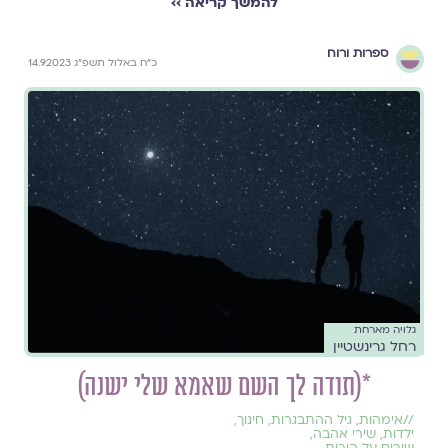
להמשך קריאה ››
ספרות ורוח
כ״ח באלול תשפ״ג 14.9.2023
גלויה מארחת
רחל גרינשטיין
*(תודה לך השם שאמא שלי ישנה)
//
אימהות
,
גיל ההתבגרות
,
חינוך
,
ילדוּת
,
שירי אהבה
,
שירים על הורות
,