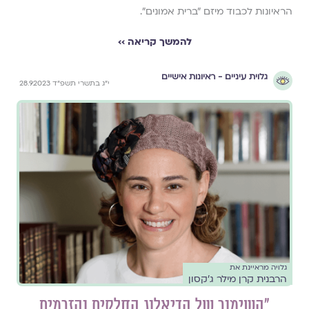
הראיונות לכבוד מיזם "ברית אמונים".
להמשך קריאה ››
גלוית עיניים - ראיונות אישיים
י״ג בתשרי תשפ״ד 28.9.2023
גלויה מראיינת את
הרבנית קרן מילר ג'קסון
"השימור של הדיאלוג החלקים והזרמים