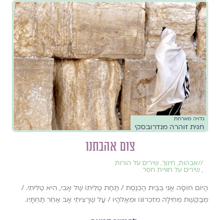
גלויה מארחת
חגית זוהרה מנדרובסקי
צום אהבתנו
//
אבהות
,
חינוך
,
שירים על הורות
,
שירים על חוויית חסר
הַיּוֹם חוֹסָה אֲנִי בְּבֵית הַכְּנֶסֶת / תַּחַת טַלִּיתוֹ שֶׁל אָבִי, הִיא טַלִּיתִי. /
מְבַקֶּשֶׁת מְחִילָה מִזִּכְרוֹנוֹ וּמֵאֱלֹהָיו / עַל שֶׁרָצִיתִי אָב אַחֵר תַּחְתָּיו.