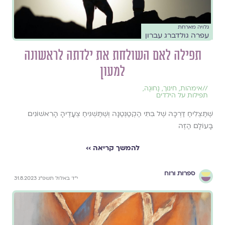
גלויה מארחת
עפרה גולדברג עברון
תפילה לאם השולחת את ילדתה לראשונה
למעון
//
אימהות
,
חינוך
,
נָחוּגָה
,
תפילות על הילדים
שֶׁתַּצְלִיחַ דַּרְכָּהּ שֶׁל בִּתִּי הַקְטַנְטַנָה וְשֶׁתַּשְׁגִּיחַ צְעָדֶיהָ הָרִאשׁוֹנִים
בָּעוֹלָם הַזֶּה
להמשך קריאה ››
ספרות ורוח
י״ד באלול תשפ״ג 31.8.2023