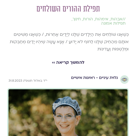
תפילת ההורים השולחים
//
אבהות
,
אימהות
,
הורות
,
חינוך
,
תפילות אמונה
כְּשֶׁאָנוּ שׁוֹלְחִים אֶת הַיְּלָדִים שֶׁלָּנוּ לְיָדַיִם אֲחֵרוֹת, / כְּשֶׁאָנוּ מְשִׁיטִים
אוֹתָם מֵהַחֵיק שֶׁלָּנוּ לַחוֹף לֹא יָדוּעַ / אָנָּא עָשָׂה שֶׁיִּהְיוּ יָדַיִם מְחַבְּקוֹת
וּמְלַטְּפוֹת וַעֲדִינוֹת
להמשך קריאה ››
גלוית עיניים - ראיונות אישיים
י״ד באלול תשפ״ג 31.8.2023