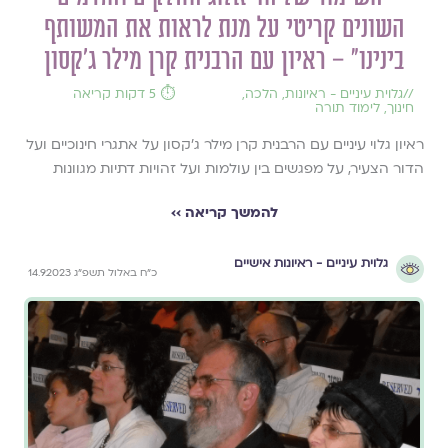
השונים קריטי על מנת לראות את המשותף
בינינו" – ראיון עם הרבנית קרן מילר ג'קסון
//
גלוית עיניים - ראיונות
,
הלכה
,
⏱️ 5 דקות קריאה
חינוך
,
לימוד תורה
ראיון גלוי עיניים עם הרבנית קרן מילר ג'קסון על אתגרי חינוכיים ועל
הדור הצעיר, על מפגשים בין עולמות ועל זהויות דתיות מגוונות
להמשך קריאה ››
גלוית עיניים - ראיונות אישיים
כ״ח באלול תשפ״ג 14.9.2023