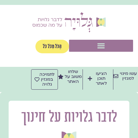
ילוג
תוכן
תפריט
הַכֹּל מִכֹּל כֹּל
שלחו
עשו מינוי
הציעו
לתמיכה
משוב על
למגזין
תוכן
במגזין
האתר
לאתר
גלויה
לדבר גלויות על חינוך