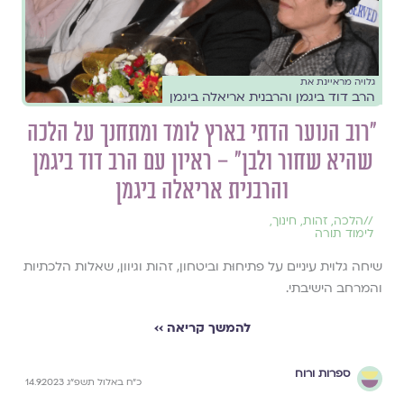
גלויה מראיינת את
הרב דוד ביגמן והרבנית אריאלה ביגמן
"רוב הנוער הדתי בארץ לומד ומתחנך על הלכה
שהיא שחור ולבן" – ראיון עם הרב דוד ביגמן
והרבנית אריאלה ביגמן
//
הלכה
,
זהות
,
חינוך
,
לימוד תורה
שיחה גלוית עיניים על פתיחוּת וביטחון, זהות וגיוון, שאלות הלכתיות
והמרחב הישיבתי.
להמשך קריאה ››
ספרות ורוח
כ״ח באלול תשפ״ג 14.9.2023