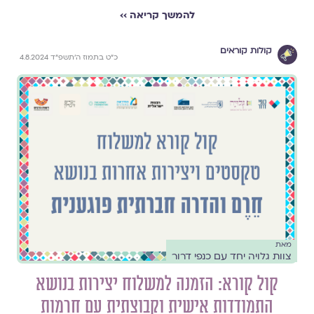
להמשך קריאה ››
קולות קוראים
כ״ט בתמוז ה׳תשפ״ד 4.8.2024
מאת
צוות גלויה יחד עם כנפי דרור
קול קורא: הזמנה למשלוח יצירות בנושא
התמודדות אישית וקבוצתית עם חרמות