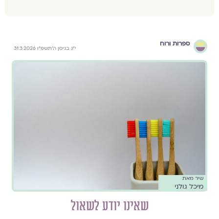
ספרות ורוח
י״ג בניסן ה׳תשפ״ו 31.3.2026
שיר מאת
מיכל גולני
שאינו יודע לשאול