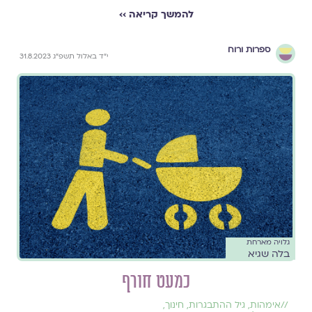
להמשך קריאה ››
ספרות ורוח
י״ד באלול תשפ״ג 31.8.2023
גלויה מארחת
בלה שגיא
כמעט חורף
//
אימהות
,
גיל ההתבגרות
,
חינוך
,