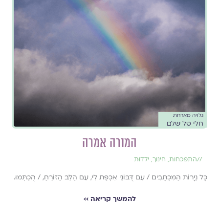
גלויה מארחת
חלי טל שלם
המורה אמרה
//
התפכחות
,
חינוך
,
ילדוּת
כָּל נְיָרוֹת הַמִּכְתָּבִים / עִם דֻּבּוֹנֵי אִכְפַּת לִי, עִם הַלֵּב הַזּוֹרֵחַ, / הֻכְתְּמוּ.
להמשך קריאה ››