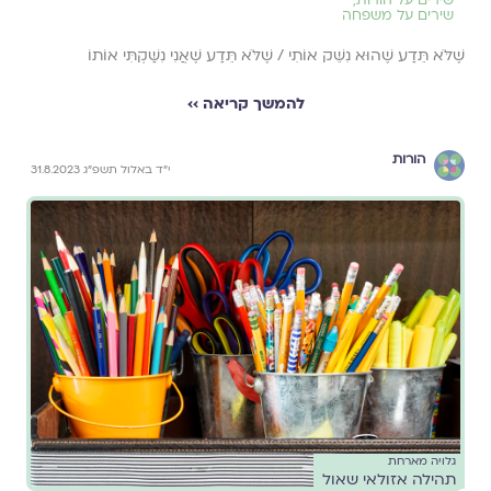
שירים על משפחה
שֶׁלֹּא תֵּדַע שֶׁהוּא נִשֵּׁק אוֹתִי / שֶׁלֹּא תֵּדַע שֶׁאֲנִי נִשַּׁקְתִּי אוֹתוֹ
להמשך קריאה ››
הורות
י״ד באלול תשפ״ג 31.8.2023
גלויה מארחת
תהילה אזולאי שאול