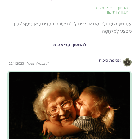
//
חינוך
,
שירי משבר
,
תקווה ותיקון
אַתְּ מוֹרָה שַׁכּוּלָה הֵם אוֹמְרִים לָךְ / מֻשָּׂגִים נוֹלָדִים כָּאן בִּיעָף / בֵּין
מִבְצָע לְמִלְחָמָה
להמשך קריאה ››
אסופת סוכות
י״ג בכסלו תשפ״ד 26.11.2023