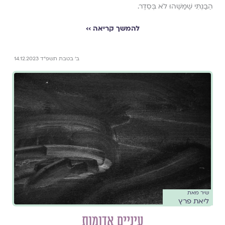
הֵבַנְתִּי שֶׁמַּשֶּׁהוּ לֹא בְּסֵדֶר.
להמשך קריאה ››
ב׳ בטבת תשפ״ד 14.12.2023
שיר מאת
ליאת פרץ
עיניים אדומות