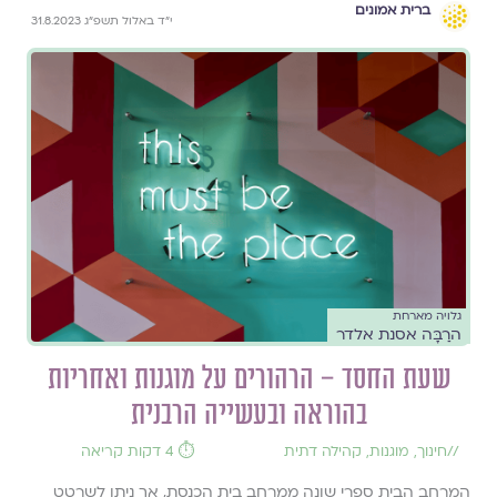
ברית אמונים
י״ד באלול תשפ״ג 31.8.2023
גלויה מארחת
הרַבָּה אסנת אלדר
שעת החסד – הרהורים על מוגנות ואחריות
בהוראה ובעשייה הרבנית
//
חינוך
,
מוגנות
,
קהילה דתית
⏱️ 4 דקות קריאה
המרחב הבית ספרי שונה ממרחב בית הכנסת, אך ניתן לשרטט