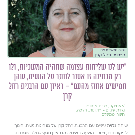
גלויה מראיינת את
הרבנית רחל קרן
״יש לנו שליחות עצומה שתהיה המשכיות, ולו
רק מבחינה זו אסור לוותר על הנשים, שהן
חמישים אחוז מהעם״ – ראיון עם הרבנית רחל
קרן
//
אתיקה
,
ברית אמונים
,
גלוית עיניים - ראיונות
,
הלכה
,
חינוך
,
פמיניזם
שיחה גלוית עיניים עם הרבנית רחל קרן על מנהיגות נשית, חינוך
לביקורתיות, וצורך השעה בשינוי. זהו ראיון נוסף כחלק מסדרת