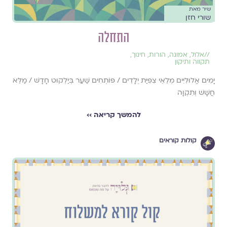
שיר מאת
שורי חזן
התחלה
//
אלול
,
אמונה
,
הורות
,
חינוך
,
תקווה ותיקון
יָמִים אֱלוּלִיִּים מְלֵאֵי צִפִּיַּת יְלָדִים / פּוֹתְחִים שַׁעַר בְּיַלְקוּט חָדָשׁ / מַלֵּא
חֲשָׁשׁ וְתִקְוָה
להמשך קריאה ››
קולות קוראים