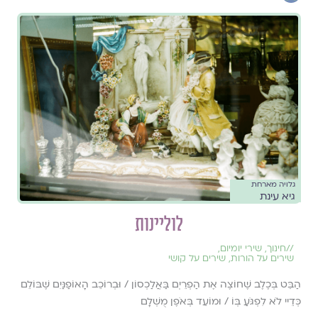
גלויה מארחת
גיא עינת
לוליינות
//
חינוך
,
שירי יומיום
,
שירים על הורות
,
שירים על קושי
הַבֵּט בְּכֶלֶב שֶׁחוֹצֶה אֶת הַפְרֵיְם בַּאֲלַכְסוֹן / וּבְרוֹכֵב הָאוֹפַנַּיִם שֶׁבּוֹלֵם
כְּדֵיי לֹא לִפְגֹּעַ בְּוֹ / וּמוֹעֵד בְּאֹפֶן מֻשְׁלָם