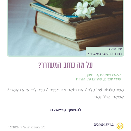
שיר מאת
תות הרמס סאטורי
על מה כותב המשורר?
//
ארספואטיקה
,
חינוך
,
שירי יומיום
,
שירים על הורות
הַמִּתְחַלְּפוֹת שֶׁל הַלֵּב / אִם כּוֹאֵב אִם מְכַזֵּב. / כְּכָל לֵב: אֵי אָז אָהַב /
אֵמְאָב. הַכֹּל זָהָב.
להמשך קריאה ››
ברית אמונים
כ״ב בשבט תשפ״ד 1.2.2024