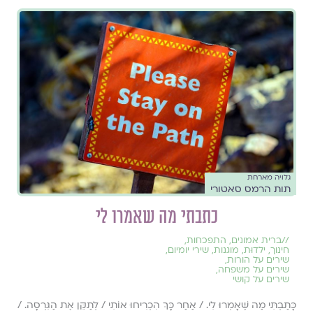
גלויה מארחת
תות הרמס סאטורי
כתבתי מה שאמרו לי
//
ברית אמונים
,
התפכחות
,
חינוך
,
ילדוּת
,
מוגנות
,
שירי יומיום
,
שירים על הורות
,
שירים על משפחה
,
שירים על קושי
כָּתַבְתִּי מַה שֶּׁאָמְרוּ לִי. / אַחַר כָּךְ הִכְרִיחוּ אוֹתִי / לְתַקֵּן אֶת הַגִּרְסָה. /