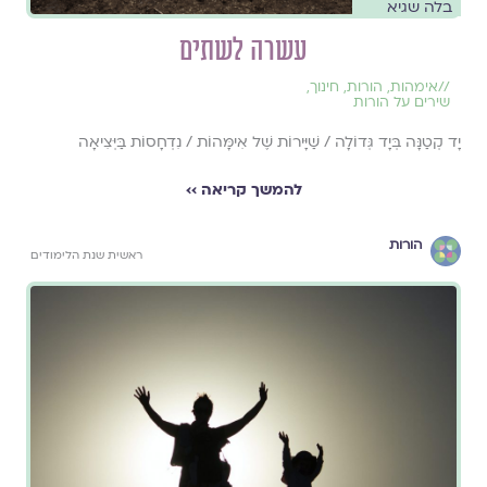
בלה שגיא
עשרה לשתים
//
אימהות
,
הורות
,
חינוך
,
שירים על הורות
יָד קְטַנָּה בְּיָד גְּדוֹלָה / שַׁיָּירוֹת שֶׁל אִימָּהוֹת / נִדְחָסוֹת בַּיְּצִיאָה
להמשך קריאה ››
הורות
ראשית שנת הלימודים