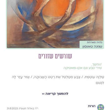
גלויה מארחת
שנינה טאוסון
שורשים שזורים
//
חינוך
,
שירי טבע וגם אקו-פואטיקה
שַׁלְוָה עוֹטֶפֶת. / צֶבַע מְטַלְטֵל אֶת רֶטֶט הָאֲבוּקָה, / אֲוִיר עָזַר לָהּ
לִנְשֹׁם
להמשך קריאה ››
הורות
י״ד באלול תשפ״ג 31.8.2023