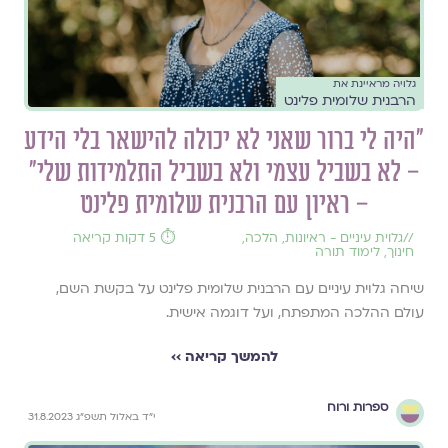
גלויה מראיינת את
הרבנית שלומית פלינט
״היה לי ברור שאני לא יכולה להישאר בלי הידע
– לא בשביל עצמי ולא בשביל התלמידות שלי״
– ראיון עם הרבנית שלומית פלינט
//
גלוית עיניים - ראיונות
,
הלכה
,
⏱️ 5 דקות קריאה
חינוך
,
לימוד תורה
שיחה גלוית עיניים עם הרבנית שלומית פלינט על בקשת השם,
עולם ההלכה המתפתח, ועל דוגמה אישית.
להמשך קריאה ››
ספרות ורוח
י״ד באלול תשפ״ג 31.8.2023