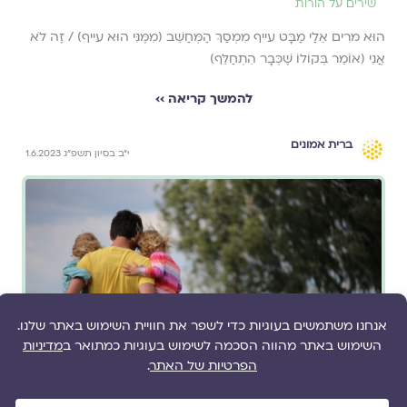
שירים על הורות
הוּא מרִים אֵלַי מַבָּט עייף מִמְסַךְ הַמְּחַשֵּׁב (מִמֶּנִּי הוּא עייף) / זֶה לֹא
אֲנִי (אוֹמֵר בְּקוֹלוֹ שֶׁכְּבָר הִתְחַלֵּף)
להמשך קריאה ››
ברית אמונים
י״ב בסיון תשפ״ג 1.6.2023
מאת