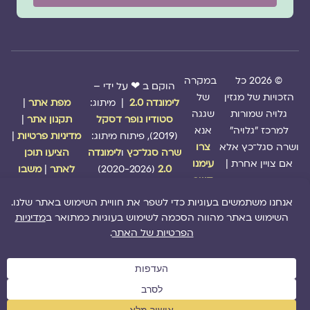
© 2026 כל
במקרה
הוקם ב ❤ על ידי –
הזכויות של מגזין
של
לימונדה 2.0
| מיתוג:
מפת אתר
|
גלויה שמורות
שגגה
סטודיו נופר דסקל
תקנון אתר
|
למרכז "גלויה"
אנא
(2019), פיתוח מיתוג:
מדיניות פרטיות
|
ושרה סגל־כץ אלא
צרו
שרה סגל־כץ
ו
לימונדה
הציעו תוכן
אם צויין אחרת |
עימנו
2.0
(2020-2026)
לאתר
|
משבו
קשר
אותנו
|
תמכו בנו