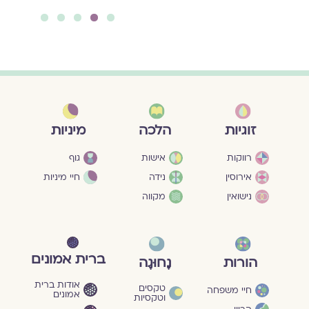
5
4
3
2
1
מיניות
זוגיות
הלכה
גוף
רווקות
אישות
חיי מיניות
אירוסין
נידה
נישואין
מקווה
ברית אמונים
הורות
נָחוּגָה
אודות ברית
טקסים
חיי משפחה
אמונים
וטקסיות