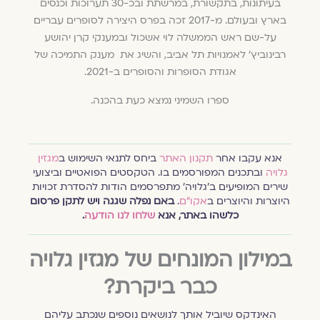
בעיתונות, בתקשורת, במרשתת ובכ-30 תערוכות וכנסים
בארץ ובעולם. מ-2017 זכה בפרס היצירה לסופרים עבריים
על-שם ראש הממשלה לוי אשכול ובמענקי קרן יהושע
רבינוביץ' לאמנויות תל אביב, והשיג את מענק התמיכה של
אגודת הסופרות והסופרים ב-2021.
ספרו השמיני נמצא כעת בהכנה.
אנא עקבו אחר
תקנון האתר
ביחס לתנאי השימוש ב
מגזין
גלויה
ובתכנים המפורסמים בו. הטקסטים הפואטיים וביצועי
שירים המופיעים ב׳גלויה׳ מתפרסמים הודות להסדרת זכויות
היוצרות והיוצרים ב
אקו״ם
.
באם נפלה שגגה ויש לתקן פרסום
כלשהו באתר, אנא
שלחו לנו הודעה
.
במילון המונחים של מגזין גלויה
כבר ביקרת?
האינדקס שיוביל אותך לנושאים נוספים שנכתב עליהם