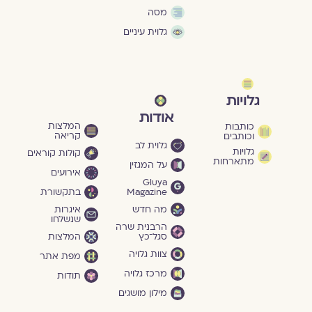
מסה
גלוית עיניים
גלויות
אודות
המלצות
כותבות
קריאה
וכותבים
גלוית לב
גלויות
קולות קוראים
מתארחות
על המגזין
אירועים
Gluya
Magazine
בתקשורת
מה חדש
איגרות
שנשלחו
הרבנית שרה
סגל־כץ
המלצות
צוות גלויה
מפת אתר
מרכז גלויה
תודות
מילון מושגים