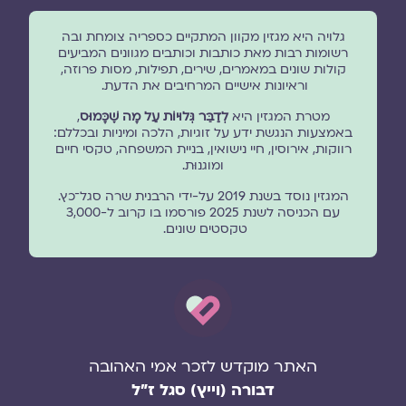
גלויה היא מגזין מקוון המתקיים כספריה צומחת ובה
רשומות רבות מאת כותבות וכותבים מגוונים המביעים
קולות שונים במאמרים, שירים, תפילות, מסות פרוזה,
וראיונות אישיים המרחיבים את הדעת.
מטרת המגזין היא
לְדַבֵּר גְּלוּיוֹת עַל מָה שֶׁכָּמוּס
,
באמצעות הנגשת ידע על זוגיות, הלכה ומיניות ובכללם:
רווקות, אירוסין, חיי נישואין, בניית המשפחה, טקסי חיים
ומוגנוּת.
המגזין נוסד בשנת 2019 על-ידי הרבנית שרה סגל־כץ.
עם הכניסה לשנת 2025 פורסמו בו קרוב ל-3,000
טקסטים שונים.
האתר מוקדש לזכר אמי האהובה
דבורה (וייץ) סגל ז"ל