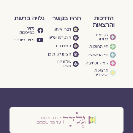
הדרכות
תהיו בקשר
גלויה ברשת
והרצאות
גלויה
דברו איתנו
בפייסבוק
לקראת
הצטרפו אלינו
כלולות
גלויה ביוטיוב
תמכו בנו
חיי הרווקות
הציעו לנו תוכן
חיי הנישואים
שלחו לנו
לימוד וכתיבה
משוב
הרצאות
ושיעורים