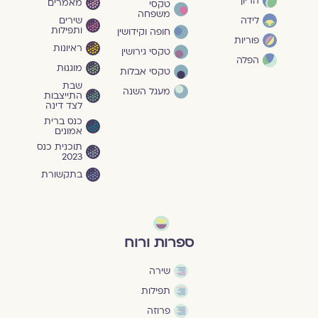
הריון
מאמרים
טקסי
משפחה
שירים
לידה
ותפילות
חופה וקידושין
פוריות
ראיונות
טקסי גירושין
הפלה
מוגנוּת
טקסי אבלות
שבת
מעגל השנה
התייצבות
לצד דינה
כנס ברית
אמונים
תוכנית כנס
2023
בתקשורת
ספרות ורוח
שירה
תפילות
פרוזה