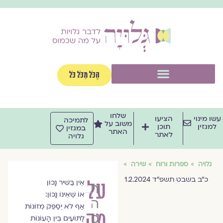
וג
וכן
תפריט
הַכֹּל מִכֹּל כֹּל
שלחו
שו מינוי
הציעו
לתמיכה
משוב על
למגזין
תוכן
במגזין
האתר
לאתר
גלויה
גלויה
ספרות ורוח
שירה
כ״ב בשבט תשפ״ד 1.2.2024
על
אֵין בַּשִׁיר נָכוֹן
תות
אוֹ שֶׁאֵינוֹ נָכוֹן:
הרמס
אַף לֹא יְסַפֵּק מְזוֹנוֹת
מה
סאטורי
לַתּוֹעִים בֵּין הָעוֹנוֹת