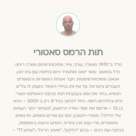
תות הרמס סאטורי
נולד ב־1970. משורר, עורך, צייר, פסיכותרפיסט ומורה רוחני.
גדל במושב שאר ישוב ומתגורר כיום בחיפה עם בת-זוגו,
אגאט, פסיכותרפיסטית. חבר אגודת הסופרות והסופרים
העברים בישראל. על שירותו בחיל-האוויר הוענק לו צל"ש
הנשיא. בחר את שמו בעקבות תוֹת הֶרְמֶס האטלנטי-מצרי
והזן-בודהיזם היפני. החל לכתוב בגיל 8. רק ב-2003 – והוא
בן 32 – פרסם את ספר-שיריו הראשון, "בשחור הקר העמוק
של הלילה". משירי-הקובץ, כמו גם שירים נוספים, תרגומים
ומאמרים, פרי-עטו (וכן ציוריו), הופיעו והוצגו באסופות,
בכתבי-עת רבים – בהם "הליקון", "משיב הרוח", ו"עיתון 77" –