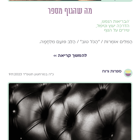
מה שהגוף מספר
//
בריאות הנפש
,
הדרכה יעוץ וטיפול
,
שירים על הגוף
הַמִּלִּים אוֹמְרוֹת / "הַכֹּׁל טוֹב" / הַלֵּב פּוֹעֵם מִלְחָמָה.
להמשך קריאה ››
ספרות ורוח
כ"ה במרחשון תשפ"ד 9.11.2023