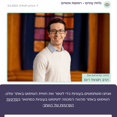
גלוית עיניים - ראיונות אישיים
ד׳ בסיוון תשפ״ב 3.6.2022
גלויה מראיינת את
הרב חננאל רוס
״ההלכה הפגישה אותי חזיתית עם א-לוהי
הפרטים הקטנים״ – ראיון עם המטפל חננאל
רוס
//
בריאות הנפש
,
⏱️ 5 דקות קריאה