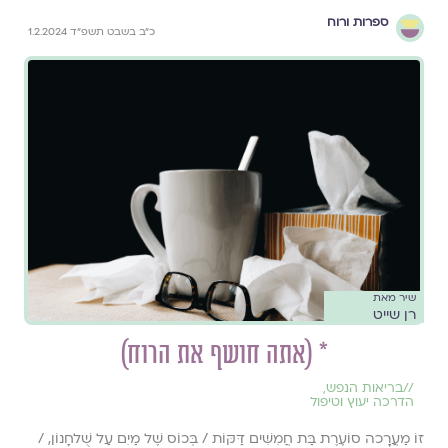
ספרות ורוח
כ״ב בשבט תשפ״ד 1.2.2024
שיר מאת
רן שייט
* (אתה חושף את הרוח)
//
בריאות הנפש
,
הדרכה יעוץ וטיפול
זוֹ מַעֲרָָכה סוֹעֶרֶת בַּת חֲמִשִּׁים דַּקּוֹת / בְּכוֹס שֶׁל מַיִם עַל שֻׁלחָנוֹן, /