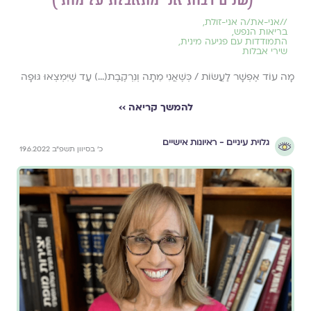
//
אני-את/ה אני-זולת
,
בריאות הנפש
,
התמודדות עם פגיעה מינית
,
שירי אבלות
מָה עוֹד אֶפְשָׁר לַעֲשׂוֹת / כְּשֶׁאֲנִי מֵתָה וְנִרְקֶבֶת(...) עַד שֶׁיִּמְצְאוּ גּוּפָה
להמשך קריאה ››
גלוית עיניים - ראיונות אישיים
כ׳ בסיוון תשפ״ב 19.6.2022