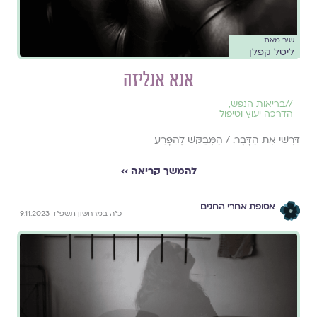
שיר מאת
ליטל קפלן
אנא אנליזה
//
בריאות הנפש
,
הדרכה יעוץ וטיפול
דִּרְשִׁי אֶת הַדָּבָר. / הַמְּבַקֵּשׁ לְהִפָּרַע
להמשך קריאה ››
אסופת אחרי החגים
כ"ה במרחשון תשפ"ד 9.11.2023