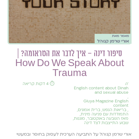
מאמר מאת
אורי שרמן קנוהל
סיפור דינה – איך לדבר את הטראומה? ‏‏|
How Do We Speak About
Trauma
//
⏱️ 4 דקות קריאה
English content about Dinah
and sexual abuse
,
Gluya Magazine English
content
,
בריאות הנפש
,
ברית אמונים
,
התמודדות עם פגיעה מינית
,
מאז השבעה באוקטובר
,
מוגנות
,
שבוע התייצבות לצד דינה
אורי שרמן קנוהל על התביעה הערכית לעסוק בחוסר ובמעשי