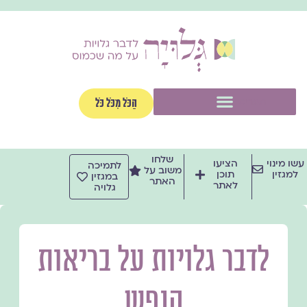
ילוג
תוכן
תפריט
הַכֹּל מִכֹּל כֹּל
שלחו
עשו מינוי
הציעו
לתמיכה
משוב על
למגזין
תוכן
במגזין
האתר
לאתר
גלויה
לדבר גלויות על בריאות
הנפש