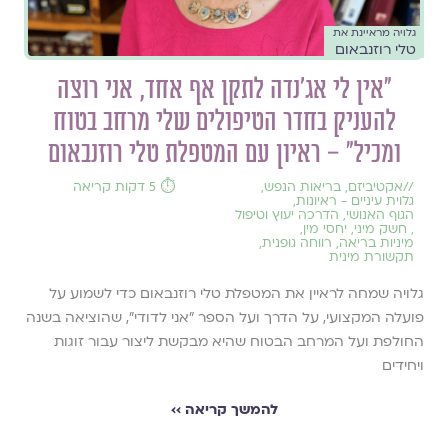
גלויה מראיינת את
טלי רוזנבאום
״אין לי אג'נדה לתקן אף אחד, אני רוצה
להעניק בחדר הטיפולים שלי מרחב בטוח
ומכיל״ – ראיון עם המטפלת טלי רוזנבאום
//
אקטיביזם
,
בריאות הנפש
,
⏱️ 5 דקות קריאה
גלוית עיניים - ראיונות
,
הגוף האנושי
,
הדרכה יעוץ וטיפול
,
חשק מיני
,
יחסי מין
,
מיניות בריאה
,
רווחה גופנית
,
תקשורת מינית
גלויה שמחה לראיין את המטפלת טלי רוזנבאום כדי לשמוע על
פועלה המקצועי, על הדרך ועל הספר ״אני לדודי״, שהוציאה בשנה
החולפת ועל המרחב הבטוח שהיא מבקשת ליצור עבור זוגות
ויחידים
להמשך קריאה ››