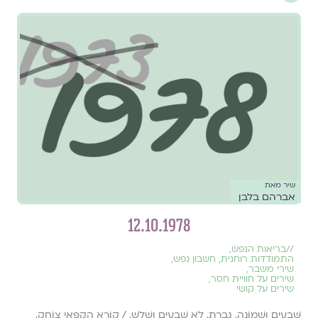
שיר מאת
אברהם בלבן
12.10.1978
//
בריאות הנפש
,
התמודדות רוחנית
,
חשבון נפש
,
שירי משבר
,
שירים על חוויית חסר
,
שירים על קושי
שִׁבְעִים וּשְׁמוֹנָה, גְּבֶרֶת, לֹא שִׁבְעִים וְשָׁלֹש, / קוֹרֵא הַקֻּפָּאִי צוֹחֵק,