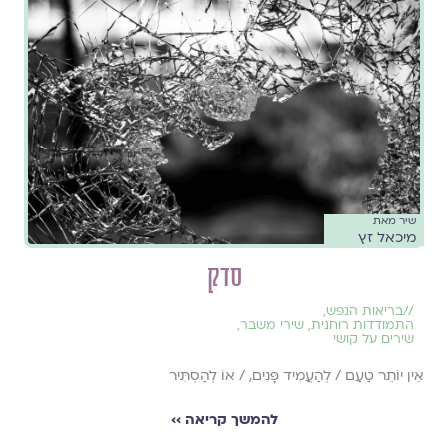
שיר מאת
מיכאל זץ
סדק
//
בריאות הנפש
,
התמודדות רוחנית
,
שירי משבר
,
שירים על קושי
אֵין יוֹתֵר טַעַם / לְהַעֲמִיד פָּנִים, / אוֹ לְהַסְתִּיר
להמשך קריאה ››