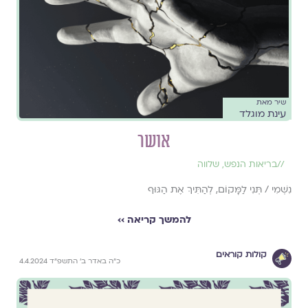
שיר מאת
עינת מוגלד
אושר
//
בריאות הנפש
,
שלווה
נִשְׁמִי / תְּנִי לַמָּקוֹם, לְהַתִּיךְ אֶת הַגּוּף
להמשך קריאה ››
קולות קוראים
כ״ה באדר ב׳ התשפ״ד 4.4.2024