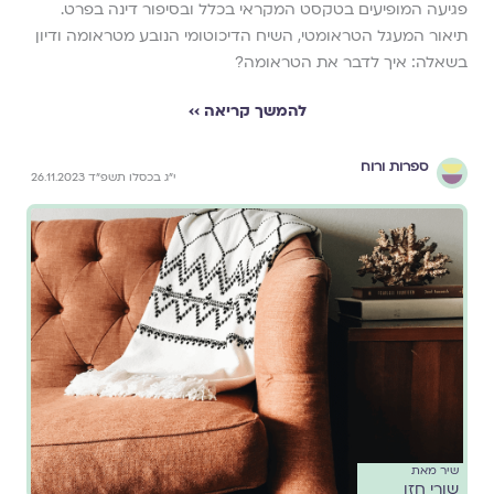
פגיעה המופיעים בטקסט המקראי בכלל ובסיפור דינה בפרט.
תיאור המעגל הטראומטי, השיח הדיכוטומי הנובע מטראומה ודיון
בשאלה: איך לדבר את הטראומה?
להמשך קריאה ››
ספרות ורוח
י״ג בכסלו תשפ״ד 26.11.2023
שיר מאת
שורי חזן