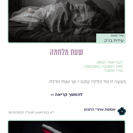
שיר מאת
עידית ברק
שעת מלחמה
//
בריאות הנפש
,
מאז השבעה באוקטובר
,
שירי משבר
בְּשָׁׁעָה זוֹ שֶׁל הַלַּיְלָה שָׁקֵט / אַךְ שְׁנָתִי נוֹדֶדֶת.
להמשך קריאה ››
אסופת אחרי החגים
י״א במרחשוון תשפ״ד 26.10.2023