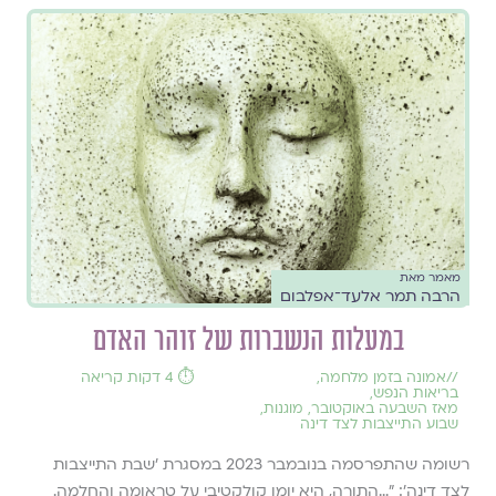
מאמר מאת
הרבה תמר אלעד־אפלבום
במעלות הנשברות של זוהר האדם
//
אמונה בזמן מלחמה
,
⏱️ 4 דקות קריאה
בריאות הנפש
,
מאז השבעה באוקטובר
,
מוגנות
,
שבוע התייצבות לצד דינה
רשומה שהתפרסמה בנובמבר 2023 במסגרת ׳שבת התייצבות
לצד דינה׳: ״...התורה, היא יומן קולקטיבי על טראומה והחלמה.