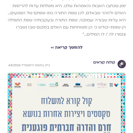
יומן שכתבו האבות והאמהות שלנו. היא משלחת עדות להריסות
האדם ולזוהר שבאדם. לכן שפת התורה כמו שפתם של הנפגעים...
היא עדות שבורה ועמוקה. שפת התורה ובעקבותיה שפת התפילה
הן שפות-קודש כי הן משוחחות עם האדם במקום שבו נשברו
ונגמרו לה / לו המילים...״
להמשך קריאה ››
קולות קוראים
כ״ט בתמוז ה׳תשפ״ד 4.8.2024