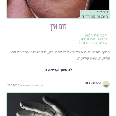
שיר מאת
רוית גרוסמן־דוד
זום אין
//
בריאות הנפש
,
הדרכה יעוץ וטיפול
,
שירים על הריון ולידה
בְּסוֹף הַפְּגִישָָׁה הִיא מַמְלִיצָה לִי לַחְגֹּג רְגָעִים קְטָנִּים / וּמַזְכִּירָה שֶׁאֵין
שְׁלִיטָה. שֶׁאֵין שְׁלִיטָה.
להמשך קריאה ››
ספרות ורוח
א׳ בתמוז ה׳תשפ״ה 27.6.2025