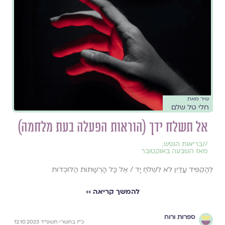
שיר מאת
חלי טל שלם
אל תשלח ידך (הוראות הפעלה בעת מלחמה)
//
בריאות הנפש
,
מאז השבעה באוקטובר
לְהַקְפִּיד עֲדַיִן לֹא לִשְׁלֹחַ יָד / אֶל כָּל הָרְשָׁתוֹת הַלּוֹכְדוֹת
להמשך קריאה ››
ספרות ורוח
כ״ז בתשרי תשפ״ד 12.10.2023