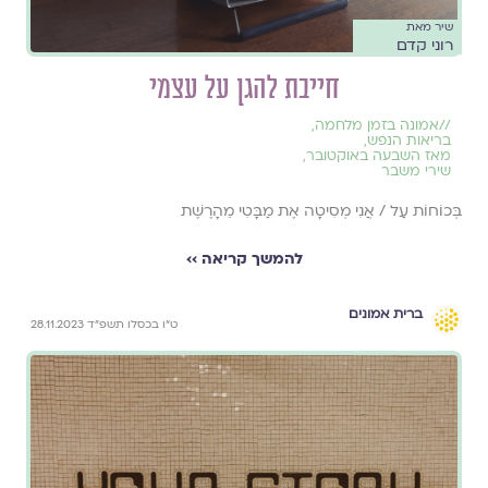
שיר מאת
רוני קדם
חייבת להגן על עצמי
//
אמונה בזמן מלחמה
,
בריאות הנפש
,
מאז השבעה באוקטובר
,
שירי משבר
בְּכוֹחוֹת עַל / אֲנִי מְסִיטָה אֶת מַבָּטִי מֵהָרֶשֶׁת
להמשך קריאה ››
ברית אמונים
ט״ו בכסלו תשפ״ד 28.11.2023