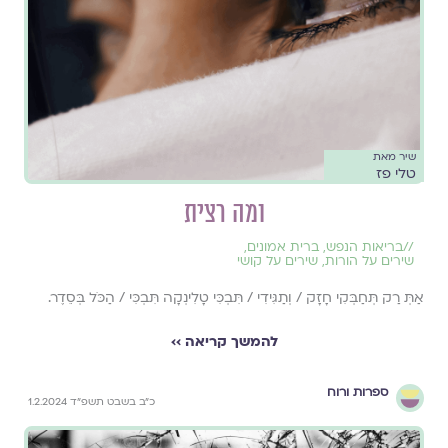
שיר מאת
טלי פז
ומה רצית
//
בריאות הנפש
,
ברית אמונים
,
שירים על הורות
,
שירים על קושי
אַתְּ רַק תְּחַבְּקִי חָזָק / וְתַגִּידִי / תִּבְכִּי טָלִינְקָה תִּבְכִּי / הַכֹּל בְּסֵדֶר.
להמשך קריאה ››
ספרות ורוח
כ״ב בשבט תשפ״ד 1.2.2024