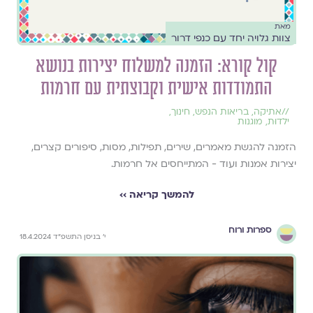
מאת
צוות גלויה יחד עם כנפי דרור
קול קורא: הזמנה למשלוח יצירות בנושא
התמודדות אישית וקבוצתית עם חרמות
//
אתיקה
,
בריאות הנפש
,
חינוך
,
ילדוּת
,
מוגנות
הזמנה להגשת מאמרים, שירים, תפילות, מסות, סיפורים קצרים,
יצירות אמנות ועוד - המתייחסים אל חרמות.
להמשך קריאה ››
ספרות ורוח
י׳ בניסן התשפ״ד 18.4.2024