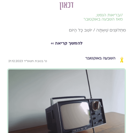
דכאון
//
בריאות הנפש
,
מאז השבעה באוקטובר
מִתְלוֹנְנִים שֶׁאַתָּה / יוֹשֵׁב כָּל הַיּוֹם
להמשך קריאה ››
השבעה באוקטובר
ט׳ בטבת תשפ״ד 21.12.2023