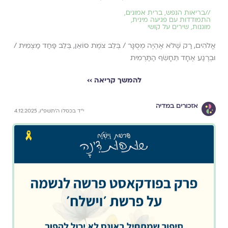
//
בריאות הנפש
,
ברית אמונים
,
התמודדות עם פגיעה מינית
,
מוגנות
,
שירים על קושי
אֱלֹהִים, רַק שֶׁלֹּא אֶהְיֶה מְסֻגָּר / בְּלֵב צֹמֶת סוֹאֵן, בְּלֵב פַּחַד מַצְמִית /
וּבְרֶגַע אֶחָד תֵּחָשֵׂף הַתַּרְמִית
להמשך קריאה ››
אזכורים במדיה
י״ד בכסלו ה׳תשפ״ו, 4.12.2025