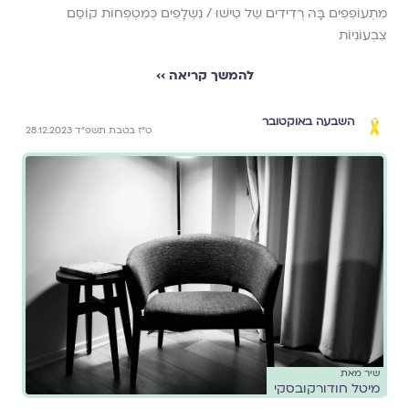
מִתְעוֹפְפִים בָּהּ רְדִידִים שֵל טִישׁוּ / נִשְלָפִים כְּמִטְפְחוֹת קוֹסֵם
צִבְעוֹנִיוֹת
להמשך קריאה ››
השבעה באוקטובר
ט״ז בטבת תשפ״ד 28.12.2023
שיר מאת
מיטל חודורקובסקי