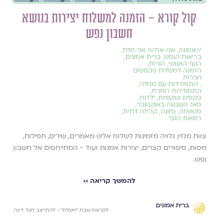
קול קורא – הזמנה למשלוח יצירות בנושא
חשבון נפש
//
אמונה
,
אני-את/ה אני-זולת
,
בריאות הנפש
,
ברית אמונים
,
הגוף האנושי
,
הורות
,
הזמנה למשלוח טקסטים
ויצירות
,
התמודדות עם מחלה
,
התמודדות רוחנית
,
טקסים וטקסיות
,
ילדוּת
,
מאז השבעה באוקטובר
,
משפחה
,
נָחוּגָה
,
קהילה דתית
,
רפואת הגוף
צוות מגזין גלויה מזמינות לשלוח אלינו מאמרים, שירים, תפילות,
מסות, סיפורים קצרים, יצירות אמנות ועוד - המתייחסים אל חשבון
נפש.
להמשך קריאה ››
ברית אמונים
לקראת שבת ״וישלח״ - להתייצב לצד דינה