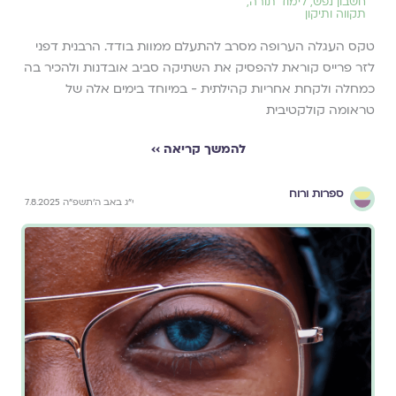
חשבון נפש
,
לימוד תורה
,
תקווה ותיקון
טקס העגלה הערופה מסרב להתעלם ממוות בודד. הרבנית דפני
לזר פרייס קוראת להפסיק את השתיקה סביב אובדנות ולהכיר בה
כמחלה ולקחת אחריות קהילתית - במיוחד בימים אלה של
טראומה קולקטיבית
להמשך קריאה ››
ספרות ורוח
י״ג באב ה׳תשפ״ה 7.8.2025