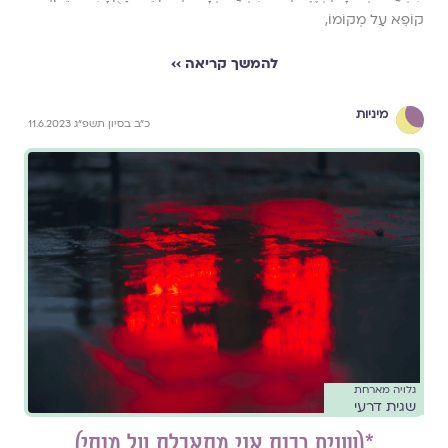
קוֹפֵא עַל מְקוֹמוֹ,
להמשך קריאה ››
מיניות
כ״ב בסיון תשפ״ג 11.6.2023
גלויה מארחת
שגית דרעי
*(שנים רבות אני מתאבלת על מותי)