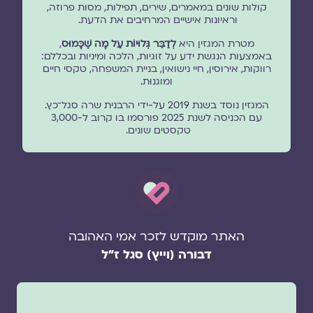
קולות שונים במאמרים, שירים, תפילות, מסות פרוזה,
וראיונות אישיים המרחיבים את הדעת.
מטרת המגזין היא
לְדַבֵּר גְּלוּיוֹת עַל מָה שֶׁכָּמוּס
,
באמצעות הנגשת ידע על זוגיות, הלכה ומיניות ובכללם:
רווקות, אירוסין, חיי נישואין, בניית המשפחה, טקסי חיים
ומוגנוּת.
המגזין נוסד בשנת 2019 על-ידי הרבנית שרה סגל־כץ.
עם הכניסה לשנת 2025 פורסמו בו קרוב ל-3,000
טקסטים שונים.
האתר מוקדש לזכר אמי האהובה
דבורה (וייץ) סגל ז"ל