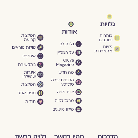
גלויות
אודות
המלצות
כותבות
קריאה
וכותבים
גלוית לב
גלויות
קולות קוראים
מתארחות
על המגזין
אירועים
Gluya
Magazine
בתקשורת
מה חדש
איגרות
שנשלחו
הרבנית שרה
סגל־כץ
המלצות
צוות גלויה
מפת אתר
מרכז גלויה
תודות
מילון מושגים
הדרכות
תהיו בקשר
גלויה ברשת