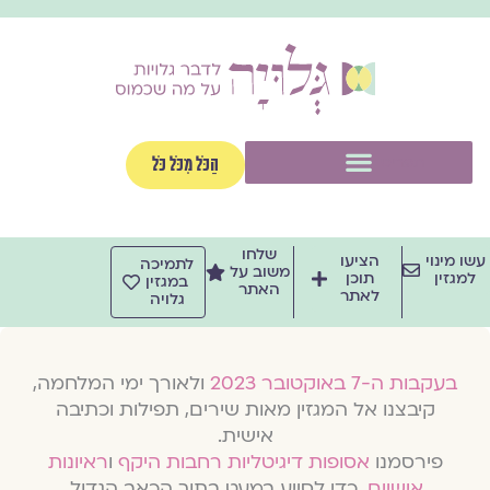
וג
וכן
תפריט
הַכֹּל מִכֹּל כֹּל
שלחו
שו מינוי
הציעו
לתמיכה
משוב על
למגזין
תוכן
במגזין
האתר
לאתר
גלויה
בעקבות ה-7 באוקטובר 2023
ולאורך ימי המלחמה,
קיבצנו אל המגזין מאות שירים, תפילות וכתיבה
אישית.
פירסמנו
אסופות דיגיטליות רחבות היקף
ו
ראיונות
אישיים
, כדי לסייע במעט בתוך הכאב הגדול.