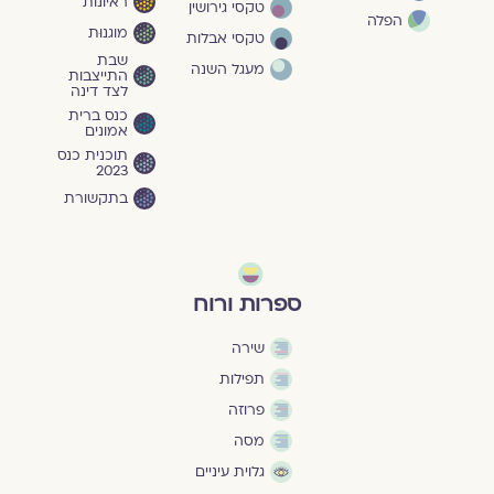
ראיונות
טקסי גירושין
הפלה
מוגנוּת
טקסי אבלות
שבת
מעגל השנה
התייצבות
לצד דינה
כנס ברית
אמונים
תוכנית כנס
2023
בתקשורת
ספרות ורוח
שירה
תפילות
פרוזה
מסה
גלוית עיניים