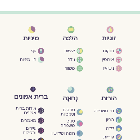
מיניות
זוגיות
הלכה
גוף
רווקות
אישות
חיי מיניות
אירוסין
נידה
נישואין
מקווה
ברית אמונים
הורות
נָחוּגָה
אודות ברית
טקסים
חיי משפחה
אמונים
וטקסיות
הריון
מאמרים
טקסי
משפחה
שירים
לידה
ותפילות
חופה וקידושין
פוריות