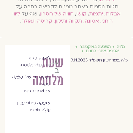
תגיות נוספות באתר מפנות לקריאה רחבה על:
אבלות
,
יתמות
,
קושי
,
חוויה של חסרון
, ואף על
ליווי
רוחני
,
אמונה
,
תקווה ותיקון
,
קריסה וגאולה
.
גלויה
השבעה באוקטובר
אסופת אחרי החגים
שעת
לֹא רַק הַגּוּף
עידית
כ"ה במרחשון תשפ"ד 9.11.2023
גַם הַנֶּפֶשׁ נִלְחֶמֶת.
ברק
מלחמה
בְּשָׁׁעָה זוֹ שֶׁל הַלַּיְלָה
שָׁקֵט
אַךְ שְׁנָתִי נוֹדֶדֶת.
אַזְעָקָה בְּתוֹכִי עֲדַיִן
עוֹלָה וְיוֹרֶדֶת.