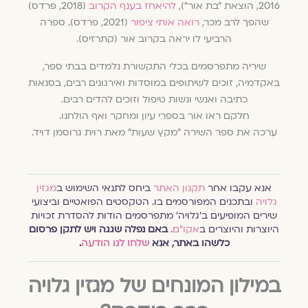
2016, הוצאת "בת אור"),
להיאחז בענף הקרוב
(2018, פרדס)
שהפך לרב מכר,
רואה אותי ציפור
(2021, פרדס). ספרה
הרביעי לו יראה בקרוב אור (קתרזיס).
שיריה מתפרסמים בכלי התקשורת נלמדים בבתי ספר,
באקדמיה, זוכים לשיתופים במוסדות ואירגונים רבים, בסנאות
כתיבה ואנשי ונשות טיפול וזוכים להדים רבים.
חלקם ראו אור בספרי עיון ומחקר ואף הולחנו.
ערכה את ספר השירה "מקץ שעות" מאת רוית גרוסמן דויד.
אנא עקבו אחר
תקנון האתר
ביחס לתנאי השימוש ב
מגזין
גלויה
ובתכנים המפורסמים בו. הטקסטים הפואטיים וביצועי
שירים המופיעים ב׳גלויה׳ מתפרסמים הודות להסדרת זכויות
היוצרות והיוצרים ב
אקו״ם
.
באם נפלה שגגה ויש לתקן פרסום
כלשהו באתר, אנא
שלחו לנו הודעה
.
במילון המונחים של מגזין גלויה