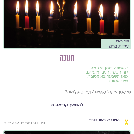
שיר מאת
עידית ברק
חנוכה
//
אמונה בזמן מלחמה
,
לוח השנה, חגים ומועדים
,
מאז השבעה באוקטובר
,
שירי אמונה
מִי אַחְרָאִי עַל הַנִּסִּים / וְעַל הַנִּפְלָאוֹת?
להמשך קריאה ››
השבעה באוקטובר
כ״ז בכסלו תשפ״ד 10.12.2023