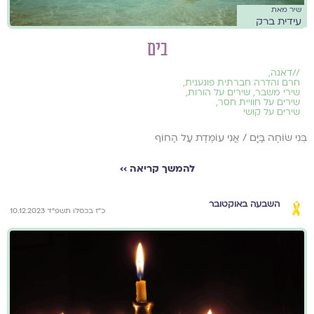
שיר מאת
עידית ברק
בים
//
דאגה
,
חרם והדרה חברתית פוגענית
,
שירי משבר
,
שירים על הורות
,
שירים על חוויית חסר
,
שירים על קושי
בְּנִי שׂוֹחֶה בַּיָּם / אֲנִי עוֹמֶדֶת עַל הַחוֹף
להמשך קריאה ››
השבעה באוקטובר
כ״ז בכסלו תשפ״ד 10.12.2023