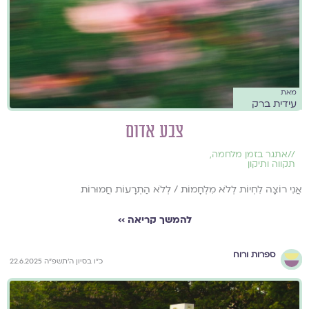
מאת
עידית ברק
צבע אדום
//
אתגר בזמן מלחמה
,
תקווה ותיקון
אֲנִי רוֹצָה לִחְיוֹת לְלֹא מִלְחָמוֹת / לְלֹא הַתְרָעוֹת חֲמוּרוֹת
להמשך קריאה ››
ספרות ורוח
כ״ו בסיון ה׳תשפ״ה 22.6.2025