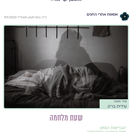
אסופת אחרי החגים
כ"ה במרחשון תשפ"ד 9.11.2023
שיר מאת
עידית ברק
שעת מלחמה
//
בריאות הנפש
,
מאז השבעה באוקטובר
,