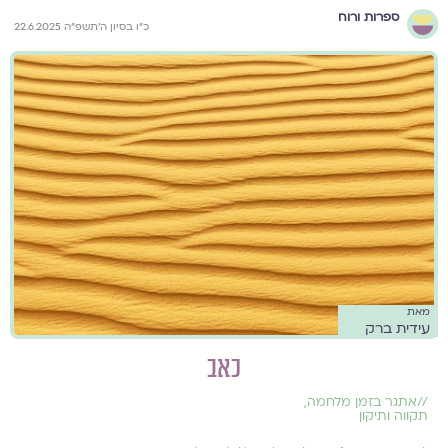
ספרות ורוח
כ״ו בסיון ה׳תשפ״ה 22.6.2025
מאת
עידית ברק
כאב
//
אתגר בזמן מלחמה
,
תקווה ותיקון