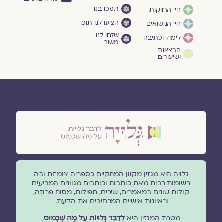
תמכו בנו
חיי הרווקות
הציעו לנו תוכן
חיי הנישואים
שלחו לנו
לימוד וכתיבה
משוב
הרצאות
ושיעורים
גלויה היא מגזין מקוון המתקיים כספריה צומחת ובה
רשומות רבות מאת כותבות וכותבים מגוונים המביעים
קולות שונים במאמרים, שירים, תפילות, מסות פרוזה,
וראיונות אישיים המרחיבים את הדעת.
מטרת המגזין היא
לְדַבֵּר גְּלוּיוֹת עַל מָה שֶׁכָּמוּס
,