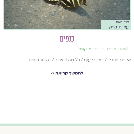
שיר מאת
עידית ברק
כנפים
//
שירי משבר
,
שירים על קושי
אַל תְּסַפְּרוּ לִי / שֶׁכְּדֵי לָעוּף / כֹּל מָה שֶׁצָּרִיךְ / זֶה זוּג כְּנָפַיִם
להמשך קריאה ››