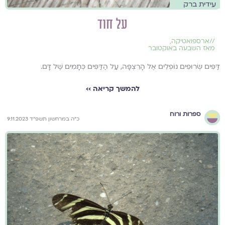
עידית ברק
על חוד
//
ארספואטיקה
,
מאז השבעה באוקטובר
דַּפִּים שְׂרוּפִים נוֹפְלִים אֶל הָרִצְפָּה, עַל הַדַּפִּים כְּתָמִים שֶׁל דָּם.
להמשך קריאה ››
ספרות ורוח
כ"ה במרחשון תשפ"ד 9.11.2023