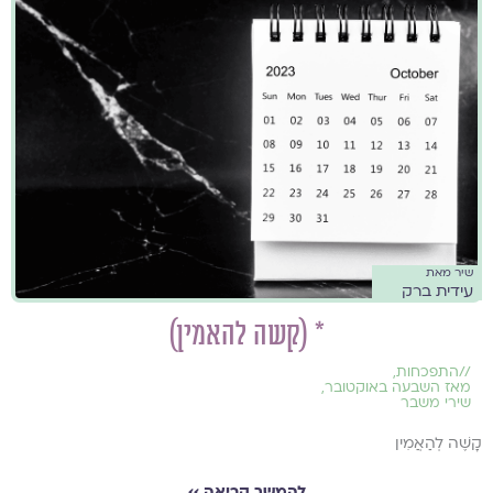
שיר מאת
עידית ברק
* (קשה להאמין)
//
התפכחות
,
מאז השבעה באוקטובר
,
שירי משבר
קָשֶׁה לְהַאֲמִין
להמשך קריאה ››