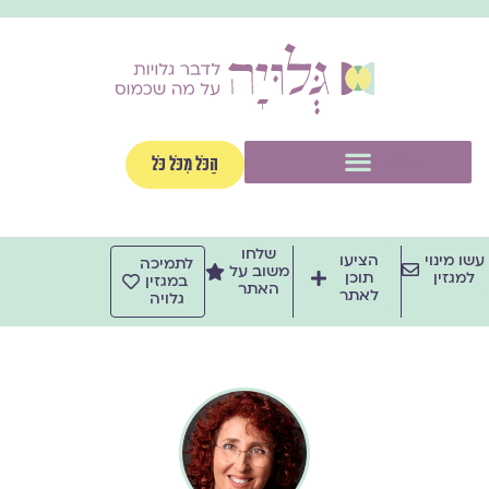
ילוג
תוכן
תפריט
הַכֹּל מִכֹּל כֹּל
שלחו
עשו מינוי
הציעו
לתמיכה
משוב על
למגזין
תוכן
במגזין
האתר
לאתר
גלויה