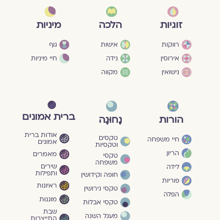
מיניות
זוגיות
הלכה
גוף
רווקות
אישות
חיי מיניות
אירוסין
נידה
נישואין
מקווה
ברית אמונים
הורות
נָחוּגָה
אודות ברית
טקסים
חיי משפחה
אמונים
וטקסיות
הריון
מאמרים
טקסי
משפחה
שירים
לידה
ותפילות
חופה וקידושין
פוריות
ראיונות
טקסי גירושין
הפלה
מוגנוּת
טקסי אבלות
שבת
מעגל השנה
התייצבות