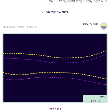
יָבוֹא כְּאֵב אַחֵר. / כָּזֶה שֶׁאֶפְשָׁר לִישׁוֹן אִתּוֹ
להמשך קריאה ››
ספרות ורוח
כ״ו בסיון ה׳תשפ״ה 22.6.2025
מאת
עידית ברק