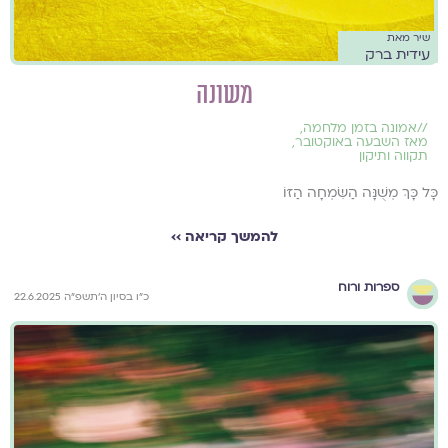
שיר מאת
עידית ברק
משונה
//
אמונה בזמן מלחמה
,
מאז השבעה באוקטובר
,
תקווה ותיקון
כָּל כָּךְ מְשֻׁנָּה הַשִּׂמְחָה הַזּוֹ
להמשך קריאה ››
ספרות ורוח
כ״ו בסיון ה׳תשפ״ה 22.6.2025