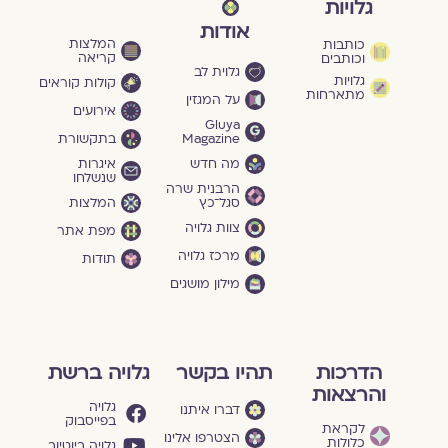
גלויות
אודות
המלצות
כותבות
קריאה
וכותבים
גלוית לב
גלויות
קולות קוראים
מתארחות
על המגזין
אירועים
Gluya
Magazine
בתקשורת
מה חדש
איגרות
שנשלחו
הרבנית שרה
סגל־כץ
המלצות
צוות גלויה
מפת אתר
מרכז גלויה
תודות
מילון מושגים
הדרכות
תהיו בקשר
גלויה ברשת
והרצאות
גלויה
דברו איתנו
בפייסבוק
לקראת
הצטרפו אלינו
כלולות
גלויה ביוטיוב