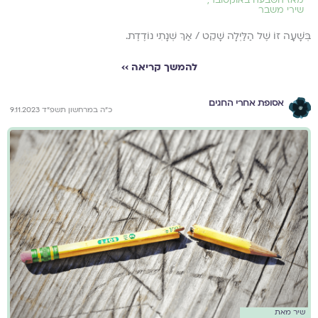
שירי משבר
בְּשָׁׁעָה זוֹ שֶׁל הַלַּיְלָה שָׁקֵט / אַךְ שְׁנָתִי נוֹדֶדֶת.
להמשך קריאה ››
אסופת אחרי החגים
כ"ה במרחשון תשפ"ד 9.11.2023
שיר מאת