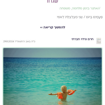
שגרה
//
אתגר בזמן מלחמה
,
משפחה
פַּעֲמַיִם בַּיּוֹם / אֲנִי מְצַלְצֶלֶת לְאִמִּי
להמשך קריאה ››
חרם ונידוי חברתי
כ״ה באב ה׳תשפ״ד 29.8.2024