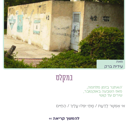
מאת
עידית ברק
במקלט
//
אתגר בזמן מלחמה
,
מאז השבעה באוקטובר
,
שירים על קושי
אִי אֶפְשָׁר לָדַעַת / מָתַי יִפְּלוּ עָלַיִךְ / הַחַיִּים
להמשך קריאה ››