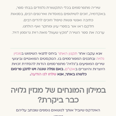
שיריה מתפרסמים בכלי התקשורת נלמדים בבתי ספר,
באקדמיה, זוכים לשיתופים במוסדות ואירגונים רבים, בסנאות
כתיבה ואנשי ונשות טיפול וזוכים להדים רבים.
חלקם ראו אור בספרי עיון ומחקר ואף הולחנו.
ערכה את ספר השירה "מקץ שעות" מאת רוית גרוסמן דויד.
אנא עקבו אחר
תקנון האתר
ביחס לתנאי השימוש ב
מגזין
גלויה
ובתכנים המפורסמים בו. הטקסטים הפואטיים וביצועי
שירים המופיעים ב׳גלויה׳ מתפרסמים הודות להסדרת זכויות
היוצרות והיוצרים ב
אקו״ם
.
באם נפלה שגגה ויש לתקן פרסום
כלשהו באתר, אנא
שלחו לנו הודעה
.
במילון המונחים של מגזין גלויה
כבר ביקרת?
האינדקס שיוביל אותך לנושאים נוספים שנכתב עליהם