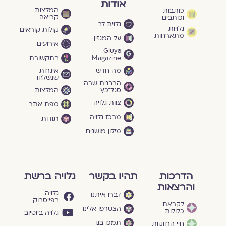
אודות
המלצות
כותבות
קריאה
וכותבים
גלוית לב
גלויות
קולות קוראים
מתארחות
על המגזין
אירועים
Gluya
Magazine
בתקשורת
מה חדש
איגרות
שנשלחו
הרבנית שרה
סגל־כץ
המלצות
צוות גלויה
מפת אתר
מרכז גלויה
תודות
מילון מושגים
הדרכות
תהיו בקשר
גלויה ברשת
והרצאות
גלויה
דברו איתנו
בפייסבוק
לקראת
הצטרפו אלינו
כלולות
גלויה ביוטיוב
תמכו בנו
חיי הרווקות