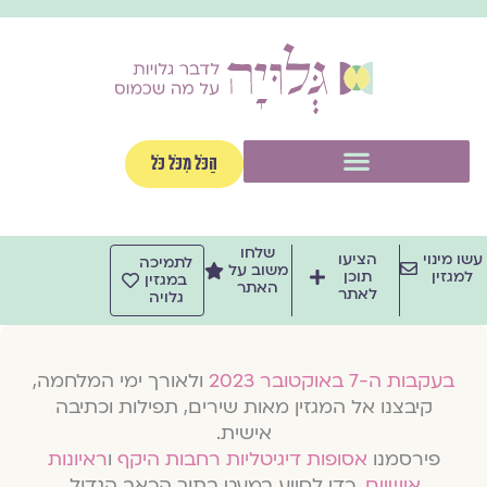
וג
וכן
תפריט
הַכֹּל מִכֹּל כֹּל
שלחו
שו מינוי
הציעו
לתמיכה
משוב על
למגזין
תוכן
במגזין
האתר
לאתר
גלויה
בעקבות ה-7 באוקטובר 2023
ולאורך ימי המלחמה,
קיבצנו אל המגזין מאות שירים, תפילות וכתיבה
אישית.
פירסמנו
אסופות דיגיטליות רחבות היקף
ו
ראיונות
אישיים
, כדי לסייע במעט בתוך הכאב הגדול.