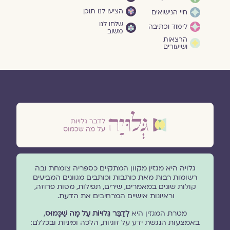
הציעו לנו תוכן
חיי הנישואים
שלחו לנו
לימוד וכתיבה
משוב
הרצאות
ושיעורים
גלויה היא מגזין מקוון המתקיים כספריה צומחת ובה
רשומות רבות מאת כותבות וכותבים מגוונים המביעים
קולות שונים במאמרים, שירים, תפילות, מסות פרוזה,
וראיונות אישיים המרחיבים את הדעת.
מטרת המגזין היא
לְדַבֵּר גְּלוּיוֹת עַל מָה שֶׁכָּמוּס
,
באמצעות הנגשת ידע על זוגיות, הלכה ומיניות ובכללם: