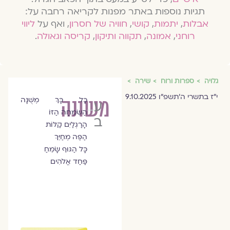
תגיות נוספות באתר מפנות לקריאה רחבה על:
אבלות
,
יתמות
,
קושי
,
חוויה של חסרון
, ואף על
ליווי
רוחני
,
אמונה
,
תקווה ותיקון
,
קריסה וגאולה
.
גלויה
ספרות ורוח
שירה
י״ז בתשרי ה׳תשפ״ו 9.10.2025
משונה
כָּל כָּךְ מְשֻׁנָּה
עידית
הַשִּׂמְחָה הַזּוֹ
ברק
הָרַגְלַיִם קַלּוֹת
הַפֶּה מְחַיֵּךְ
כָּל הַגּוּף שָׂמֵחַ
פַּחַד אֱלֹהִים