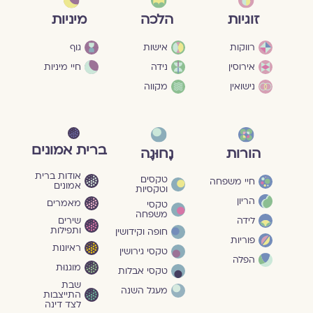
מיניות
זוגיות
הלכה
גוף
רווקות
אישות
חיי מיניות
אירוסין
נידה
נישואין
מקווה
ברית אמונים
הורות
נָחוּגָה
אודות ברית
טקסים
חיי משפחה
אמונים
וטקסיות
הריון
מאמרים
טקסי
משפחה
שירים
לידה
ותפילות
חופה וקידושין
פוריות
ראיונות
טקסי גירושין
הפלה
מוגנוּת
טקסי אבלות
שבת
מעגל השנה
התייצבות
לצד דינה