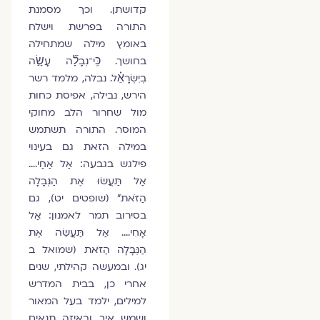
קדושתן. וכך מסמנת
התורה בפרשת וישלח
באומץ מילה שמתחילה
בחושך. כִּֽי־נְבָלָ֞ה עָשָׂ֣ה
בְיִשְׂרָאֵ֗ל. נבלה, מלמד רשר
הירש, נבילה, אפיסת כחות
מול שחרור הלב מחוקי
המוסר. התורה תשתמש
במילה הזאת גם בעינוי
פילגש בגבעה: אַל אַחַי….
אַל תַּעֲשׂוּ אֶת הַנְּבָלָה
הַזֹּאת" (שופטים יט), גם
בסירוב תמר לאמנון: אַל
אָחִי…. אַל תַּעֲשֵׂה אֶת
הַנְּבָלָה הַזֹּאת (שמואל ב
יג). ובמעשה קהילתי, שנים
אחרי כן, בבית המדרש
למילים, ילמד בעל המאור
ושמש איך ובאיזה תנאים