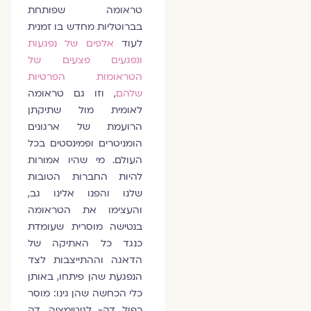
טראומה שפותחת
בברוטליות מחדש בו זמנית
לעוד
אלפים של נפגעות
ונפגעים פצעים של
הטראומות הפרטיות
שלהם
, וזו גם טראומה
לאומית מול שתיקתן
הרועמת של ארגונים
הומניטרים ופמינסטים בכל
העולם. מי שהיו אמורות
להיות החברות הטובות
שלנו והפנו אלינו גב,
והעצימו את הטראומה
בנטישה מוסרית שעומדת
כנגד כל האתיקה של
הדאגה וההתייצבות לצד
הנפגעת שהן פיתחו, באותן
כלי הכחשה שהן גינו: מוסר
כפול, דה- לגיטימציה, דה