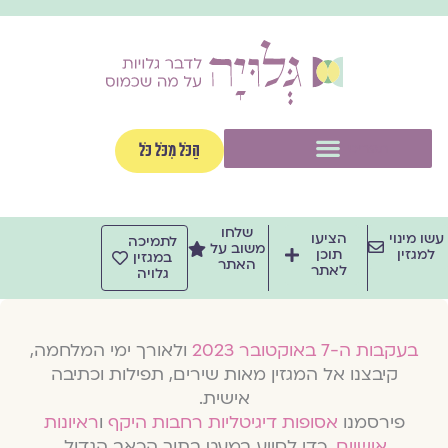
וג
וכן
תפריט
הַכֹּל מִכֹּל כֹּל
שלחו
שו מינוי
הציעו
לתמיכה
משוב על
למגזין
תוכן
במגזין
האתר
לאתר
גלויה
בעקבות ה-7 באוקטובר 2023
ולאורך ימי המלחמה,
קיבצנו אל המגזין מאות שירים, תפילות וכתיבה
אישית.
פירסמנו
אסופות דיגיטליות רחבות היקף
ו
ראיונות
אישיים
, כדי לסייע במעט בתוך הכאב הגדול.