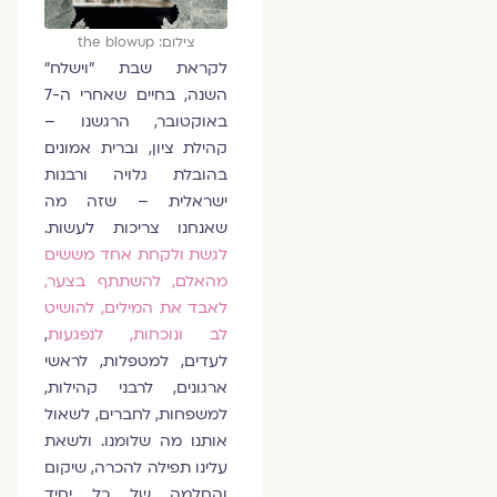
צילום: the blowup
לקראת שבת ״וישלח״
השנה, בחיים שאחרי ה-7
באוקטובר, הרגשנו –
קהילת ציון, וברית אמונים
בהובלת גלויה ורבנות
ישראלית – שזה מה
שאנחנו צריכות לעשות.
לגשת ולקחת אחד מששים
מהאלם, להשתתף בצער,
לאבד את המילים, להושיט
לב ונוכחות, לנפגעות
,
לעדים, למטפלות, לראשי
ארגונים, לרבני קהילות,
למשפחות, לחברים, לשאול
אותנו מה שלומנו. ולשאת
עלינו תפילה להכרה, שיקום
והחלמה של כל יחיד