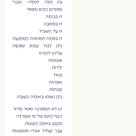
בֵּין מִלָּה לְמִלָּה- שִׁבְרִי
סִפּוּרִים רַבִּים מִסְּפֹר
זוֹ בְּבֵיתָהּ
זוֹ בַּמְּסִבָּה
זוֹ עַל הַשְּׁבִיל
זוֹ בְּפֶתַח הַמְּכוֹנִית הַמֻּתְנַעַת
כֻּלָּן לְנֶגֶד עֵינַיִם שֶׁנִּכְפָּה
עֲלֵיהֶן לְהַבִּיט
פְּעוּטוֹת
יְלָדוֹת
בָּנוֹת
אִמָּהוֹת
סָבְתוֹת
כֻּלָּן נֶאֶנְסוּ בְּאוֹתָהּ הַשַּׁבָּת.
הֵן לֹא תְּסַפֵּרְנָה סִפּוּר סָדוּר
רֶצֶף הַזְּמַן שֶׁל מִי שֶׁשָּׂרְדָה
נִקְטָע בְּאוֹתָן הַשָּׁעוֹת
עָבָר וְעָתִיד אִבְּדוּ מַשְׁמָעוּת