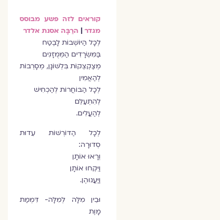
קוראים לזה פשע מבוסס
מגדר
|
הרַבָּה אסנת אלדר
לְכָל הַיּוֹשְׁבוֹת לָבֶטַח
בַּמִּשְׂרָדִים הַמְּמֻזָּגִים
מְצַקְצְקוֹת בִּלְשׁוֹנָן, מְסָרְבוֹת
לְהַאֲמִין
לְכָל הַבּוֹחֲרוֹת לְהַכְחִישׁ
לְהִתְעַלֵּם
לְהַעֲלִים.
לְכָל הַדּוֹרְשׁוֹת עֵדוּת
סְדוּרָה:
וְרָאוּ אוֹתָן
וַיִּקְחוּ אוֹתָן
וַיַּעֲנוּהֶן.
וּבֵין מִלָּה לְמִלָּה- דִּמְמַת
מָוֶת