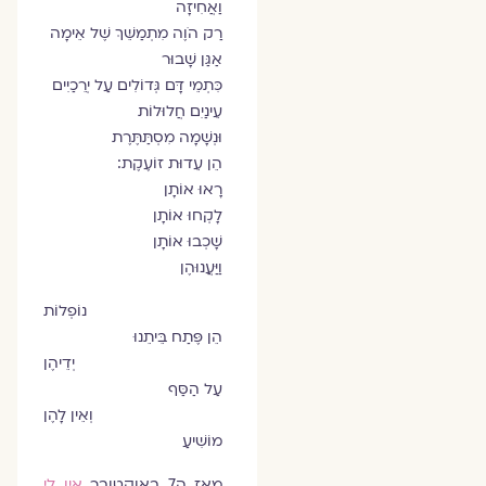
וַאֲחִיזָה
רַק הֹוֶה מִתְמַשֵּׁךְ שֶׁל אֵימָה
אַגַּן שָׁבוּר
כִּתְמֵי דָּם גְּדוֹלִים עַל יְרֵכַיִים
עֵינַיִם חֲלוּלוֹת
וּנְשָׁמָה מִסְתַּתֶּרֶת
הֵן עֵדוּת זוֹעֶקֶת:
רָאוּ אוֹתָן
לָקְחוּ אוֹתָן
שָׁכְבוּ אוֹתָן
וַיַּעֲנוּהֶן
נוֹפְלוֹת
הֵן פֶּתַח בֵּיתֵנוּ
יְדֵיהֶן
עַל הַסַּף
וְאֵין לָהֶן
מוֹשִׁיעַ
מאז ה7 באוקטובר
אין לי