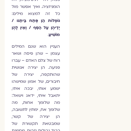
הומניזציה. ואיך אפשר מול
כל זה למצוא מילים:
נוֹפְלוֹת הֵן פֶּתַח בֵּיתֵנו /
יְדֵיהֶן עַל הַסַּף / וְאֵין לָהֶן
מוֹשִׁיעַ
.
העניין הוא שגם המילים
עצמן – שהן פיסה ושאר
רוח של צלם האדם – עברו
פגיעה. הן יצירה אנושית
שהותקפה, יצירה של
חיבורים, של אמון שמישהו
ישמע אותי, יבכה איתי,
יתאבל איתי, ידאג וישאל:
מה שלומך אחות, מה
שלומך אח, ימתין לתשובה,
הן יצירה של קשר,
שמבטאת תקשורת של
כבוד גבולות וזהות, מסמנת