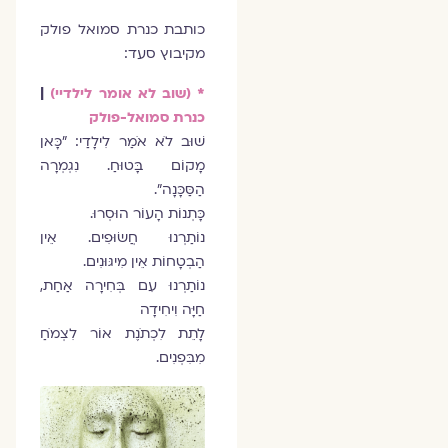
כותבת כנרת סמואל פולק
מקיבוץ סעד:
* (שוב לא אומר לילדיי)
|
כנרת סמואל-פולק
שׁוּב לֹא אֹמַר לִילָדַי: "כָּאן
מָקוֹם בָּטוּחַ. נִגְמְרָה
הַסַּכָּנָה".
כָּתְנוֹת הָעוֹר הוּסְרוּ.
נוֹתַרְנוּ חֲשׂוּפִים. אֵין
הַבְטָחוֹת אֵין מִיגּוּנִים.
נוֹתַרְנוּ עִם בְּחִירָה אַחַת,
חַיָּה וִיחִידָה
לָתֵת לִכְתֹנֶת אוֹר לִצְמֹחַ
מִבִּפְנִים.