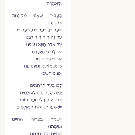
וּלְאמְרָהּ
בַּעֲבוּר שֶׁאָנוּ מְקוֹנְנוֹת
וּמְקוֹנְנִים
בַּעֲבוּרָן, בַּעֲבוּרָם, בַּעֲבוּרֵנוּ
עַל זֶה הָיָה דָּוֶה לִבֵּנוּ
עַל אֵלֶּה חָשְׁכוּ עֵינֵינוּ
אוֹי לָנוּ כִּי נִשְׁבַּרְנוּ
אוֹי כִּי בָּתֵּינוּ שֻׁנּוּ
כִּי נִשְׁמוֹתֵינוּ וְגוּפֵנוּ עֻנּוּ
וּפָנֵינוּ חָשְׁכוּ
לָכֵן בַּעַל הָרַחֲמִים
יְגַלֶּה סִבְלוֹתֵינוּ לְעוֹלָמִים
וּמִסּוֹף הָעוֹלָם וְעַד סוֹפוֹ
יִישְׁמְעוּ הַקּוֹלוֹת הַנֶּאֱלָמִים
וְיִשְׁמֹר בִּצְרוֹר הַחַיִּים
נִשְׁמָתֵנוּ
הַחַיִּים הֵם נַחֲלָתֵנוּ