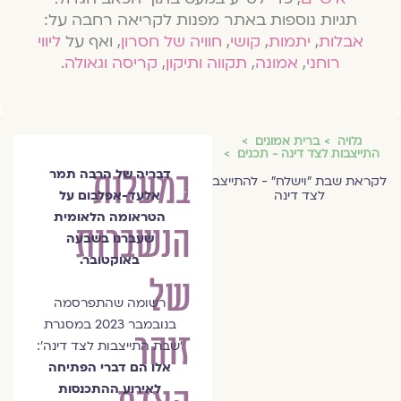
תגיות נוספות באתר מפנות לקריאה רחבה על:
אבלות
,
יתמות
,
קושי
,
חוויה של חסרון
, ואף על
ליווי
רוחני
,
אמונה
,
תקווה ותיקון
,
קריסה וגאולה
.
גלויה
ברית אמונים
התייצבות לצד דינה - תכנים
במעלות
דבריה של הרבה תמר
הרַבָּה
לקראת שבת ״וישלח״ - להתייצב
לצד דינה
אלעד-אפלבום על
תמר
הטראומה הלאומית
הנשברות
אלעד-אפלבום
שעברנו בשבעה
באוקטובר.
של
רשומה שהתפרסמה
בנובמבר 2023 במסגרת
זוהר
׳שבת התייצבות לצד דינה׳:
אלו הם דברי הפתיחה
לאירוע ההתכנסות