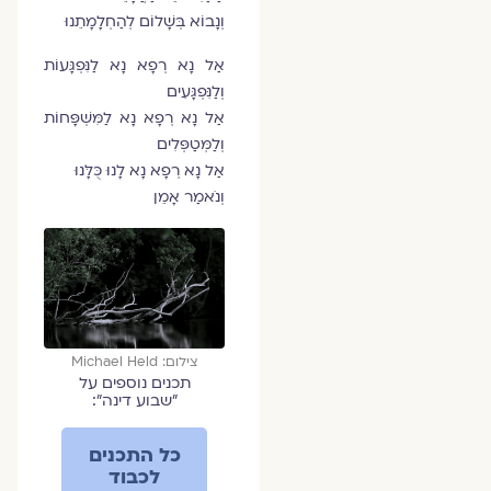
וְנָבוֹא בְּשָׁלוֹם לְהַחְלָמָתֵנוּ
אַל נָא רְפָא נָא לַנִּפְגָּעוֹת
וְלַנִּפְגָּעִים
אַל נָא רְפָא נָא לַמִּשְׁפָּחוֹת
וְלַמְּטַפְּלִים
אַל נָא רְפָא נָא לָנוּ כֻּלָּנוּ
וְנֹאמַר אָמֵן
צילום: Michael Held
תכנים נוספים על
״שבוע דינה״:
כל התכנים
לכבוד