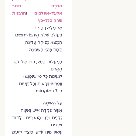
הרַבָּה תמר
אלעד-אפלבום
ו
הרבנית
שרה סגל-כץ
אֵל מָלֵא רַחֲמִים
בְּעוֹלָם שֶׁלֹּא הָיוּ בּוֹ רַחֲמִים
הַמְצֵא מְנוּחָה עֲדִינָה
תַּחַת כַּנְפֵי הַשְּׁכִינָה
בַּמַּעֲלוֹת הַנִּשְׁבָּרוֹת שֶׁל זֹהַר
הָאָדָם
לְנִשְׁמַת כָּל מִי שֶׁנִּפְגְּעוּ
וְנִפְרְעוּ פְּרָעוֹת וְכָל זְוָעוֹת
בְּ-7 בְּאוֹקְטוֹבֶּר
עַל הָאֵימָה
אֲשֶׁר פָּקְדָה אִישׁ וְאִשָּׁה
זְקֵנִים וּבְנֵי הַנְּעוּרִים וִילָדוֹת
וִילָדִים
שֶׁאֵין פִּינוּ יוֹדֵעַ כֵּיצַד לִזְעֹק