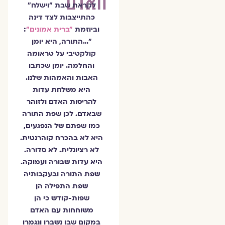
האדם
לקראת שבת ״וישלח״
כהתייצבות לצד דינה
וביוזמת
״ברית אמונים״
:
״…התורה, היא יומן
קולקטיבי על טראומה
והחלמה. יומן שכתבו
האבות והאמהות שלנו.
היא משלחת עדות
להריסות האדם ולזוהר
שבאדם. לכן שפת התורה
כמו שפתם של הנפגעים,
היא לא בהכרח קוהרנטית.
לא רציונלית. לא סדורה.
היא עדות שבורה ועמוקה.
שפת התורה ובעקבותיה
שפת התפילה הן
שפות-קודש כי הן
משוחחות עם האדם
במקום שבו נשברו ונגמרו