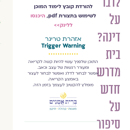
לדבר
להורדת קובץ לימוד המוכן
על
לשימוש בתצורת pdf,
היכנסו
ב
ללינק>>
דינה?
אזהרת טריגר
Trigger Warning
בית
התוכן שלפניך עשוי להיות קשה לקריאה
מדרש
ומעורר רגשות של עצב וכאב.
אפשר לבחור לדלג ואפשר לבחור לעצור
באמצע הקריאה.
חדש
מומלץ להקשיב לעצמך בזמן הזה.
על
סיפור