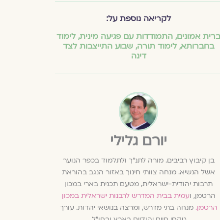
לקריאה נוספת על:
רית אמונים
,
התמודדות עם פגיעה מינית
,
לימוד
בחברותא
,
לימוד תורה
,
שבוע התייצבות לצד
דינה
יורם גלילי
בן קיבוץ רביבים. מורה לתנ"ך ולתלמוד בכפר הנוער
אשל הנשיא. מנחה צוותי חינוך באזור הנגב בהוראת
תרבות יהודית-ישראלית, מטעם תכנית בארי במכון
הרטמן, ו
עמית בבית המדרש לרבנות ישראלית במכון
הרטמן.
מנחה בתי מדרש, ומרצה בנושאי יהדות. עורך
טקסי חיים יהודיים בארץ ובחו"ל.