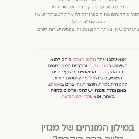
גר במושב קלחים עם בת זוגו ושני ילדיו.
שירים לקוחים מתוך ספרו "נקודה אחת לטובתך" שיצא
בהוצאת "שופרא".
ניתן לרכוש הן באתר ההוצאה, והן בפנייה ישירות ליורם.
אנא עקבו אחר
תקנון האתר
ביחס לתנאי
השימוש ב
מגזין גלויה
ובתכנים המפורסמים
בו. הטקסטים הפואטיים וביצועי שירים
המופיעים ב׳גלויה׳ מתפרסמים הודות
להסדרת זכויות היוצרות והיוצרים ב
אקו״ם
.
באם נפלה שגגה ויש לתקן פרסום כלשהו
באתר, אנא
שלחו לנו הודעה
.
במילון המונחים של מגזין