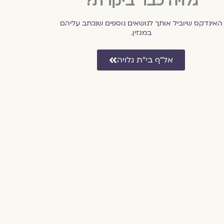
גלויה כבר ביקרת?
האינדקס שיוביל אותך לנושאים נוספים שנכתב עליהם
במגזין.
אל״ף בי״ת גלויה