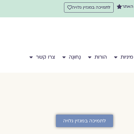
 האתר
לתמיכה במגזין גלויה
מיניות
הורות
נָחוּגָה
צרו קשר
לתמיכה במגזין גלויה