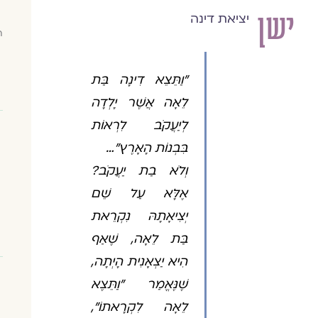
ישן
יציאת דינה
ה
"וַתֵּצֵא דִינָה בַּת
לֵאָה אֲשֶׁר יָלְדָה
לְיַעֲקֹב לִרְאוֹת
בִּבְנוֹת הָאָרֶץ"…
וְלֹא בַת יַעֲקֹב?
אֶלָּא עַל שֵׁם
יְצִיאָתָהּ נִקְרֵאת
בַּת לֵאָה, שֶׁאַף
הִיא יַצְאָנִית הָיְתָה,
שֶׁנֶּאֱמַר "וַתֵּצֶא
לֵאָה לִקְרָאתוֹ",