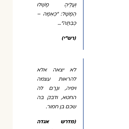
וְעָלֶיהָ מָשְׁלוּ
הַמָּשָׁל: "כְּאִמָּהּ –
כְּבִתָּהּ"…
(רש"י)
לא יצאה אלא
להראות עצמה
ויפיה, וגָרָם לה
החטא, ודבק בה
שכם בן חמור.
(מדרש אגדה