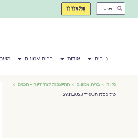
ילוג
Search
תוכן
הַכֹּל מִכֹּל כֹּל
...
⌂ בית
אודות
ברית אמונים
השבע
גלויה
ברית אמונים
התייצבות לצד דינה - תכנים
ט"ז כסלו תשפ"ד 29.11.2023