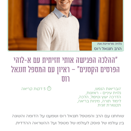
גלויה מראיינת את
הרב חננאל רוס
״ההלכה הפגישה אותי חזיתית עם א-לוהי
הפרטים הקטנים״ – ראיון עם המטפל חננאל
רוס
//
בריאות הנפש
,
⏱️ 5 דקות קריאה
גלוית עיניים - ראיונות
,
הדרכה יעוץ וטיפול
,
הלכה
,
לימוד תורה
,
מיניות בריאה
,
תקשורת זוגית
שוחחנו עם הרב והמטפל חננאל רוס ושמענו על הדומה והשונה
בין עולמו של פוסק לעולמו של מטפל ועל ההשראה ההדדית.