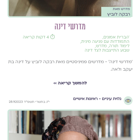
מדרש מאת
רבקה לוביץ
מדרשי דינה
//
ברית אמונים
,
⏱️ 4 דקות קריאה
התמודדות עם פגיעה מינית
,
לימוד תורה
,
מדרש
,
שבוע התייצבות לצד דינה
'מדרשי דינה' - מדרשים פמיניסטיים מאת רבקה לוביץ על דינה בת
יעקב ולאה.
להמשך קריאה ››
גלוית עיניים - ראיונות אישיים
י״ג בתשרי תשפ״ד 28.9.2023