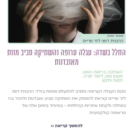
מאמר מאת
הרבנית דפני לזר פרייס
החלל בשדה: עגלה ערופה והשתיקה סביב מוות
מאובדנות
//
אתיקה
,
בריאות הנפש
,
חשבון נפש
,
לימוד תורה
,
תקווה ותיקון
טקס העגלה הערופה מסרב להתעלם ממוות בודד. הרבנית דפני
לזר פרייס קוראת להפסיק את השתיקה סביב אובדנות ולהכיר בה
כמחלה ולקחת אחריות קהילתית - במיוחד בימים אלה של
טראומה קולקטיבית
להמשך קריאה ››