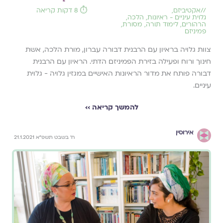
//
אקטיביזם
,
⏱️ 8 דקות קריאה
גלוית עיניים - ראיונות
,
הלכה
,
הרהורים
,
לימוד תורה
,
מסורת
,
פמיניזם
צוות גלויה בראיון עם הרבנית דבורה עברון, מורת הלכה, אשת
חינוך ורוח ופעילה בזירת הפמיניזם הדתי. הראיון עם הרבנית
דבורה פותח את מדור הראיונות האישיים במגזין גלויה - גלוית
עיניים.
להמשך קריאה ››
אירוסין
ח׳ בשבט תשפ״א 21.1.2021