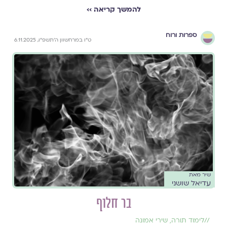
להמשך קריאה ››
ספרות ורוח
ט״ו במרחשוון ה׳תשפ״ו, 6.11.2025
שיר מאת
עדיאל שושני
בר חלוף
//
לימוד תורה
,
שירי אמונה