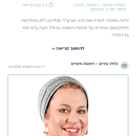
//
גלוית עיניים - ראיונות
,
הלכה
,
⏱️ 5 דקות קריאה
לימוד תורה
,
פמיניזם
גלויה שמחה לארח את הרב אביע"ד סנדרס, ר"מ במדרשת
לינדנבאום ואחראי על פיתוח והשמה בכולל דעה ע"ש סוזי
ברדפילד.
להמשך קריאה ››
גלוית עיניים - ראיונות אישיים
ד׳ בסיוון תשפ״ב 3.6.2022