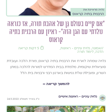
גלויה מראיינת את
הרבנית בתיה קראוס
״אם קיים בעולם גֵּן של אהבת תורה, אז כנראה
נולדתי עם הגן הזה״- ראיון עם הרבנית בתיה
קראוס
//
אמונה
,
גלוית עיניים - ראיונות
,
⏱️ 5 דקות קריאה
הלכה
,
לימוד תורה
גלויה שמחה לארח את הרבנית בתיה קראוס, מורת הלכה ועובדת
סוציאלית שיקומית. מלמדת בבית המדרש למורות להלכה במתן
השרון, ומובילת שו"ת נגישות בארגון רבני ורבניות בית הלל
להמשך קריאה ››
גלוית עיניים - ראיונות אישיים
כ״ג באייר תשפ״ב 24.5.2022