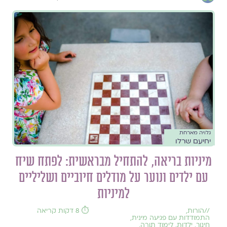
גלויה מארחת
יחיעם שרלו
מיניות בריאה, להתחיל מבראשית: לפתח שיח
עם ילדים ונוער על מודלים חיוביים ושליליים
למיניות
//
הורות
,
⏱️ 8 דקות קריאה
התמודדות עם פגיעה מינית
,
חינוך
,
ילדוּת
,
לימוד תורה
,