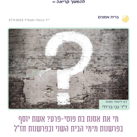
להמשך קריאה ››
ברית אמונים
י״ד בכסלו תשפ״ד 27.11.2023
דף לימוד מאת
ד״ר גבי ברזלי
מי את אסנת בת פוטי-פרע? אשת יוסף
בפרשנות מימי הבית השני ובפרשנות חז"ל