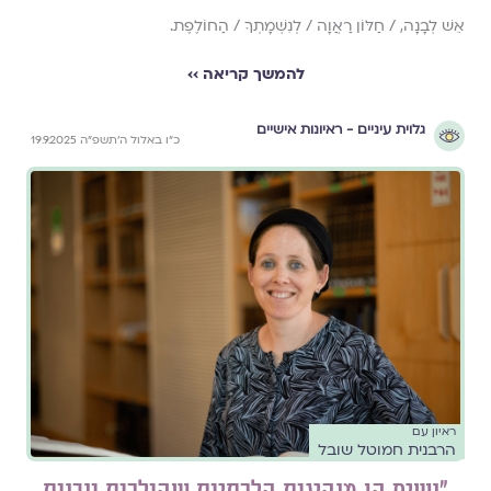
אֵשׁ לְבָנָה, / חַלּוֹן רַאֲוָה / לְנִשְׁמָתְךָ / הַחוֹלֶפֶת.
להמשך קריאה ››
גלוית עיניים - ראיונות אישיים
כ״ו באלול ה׳תשפ״ה 19.9.2025
ראיון עם
הרבנית חמוטל שובל