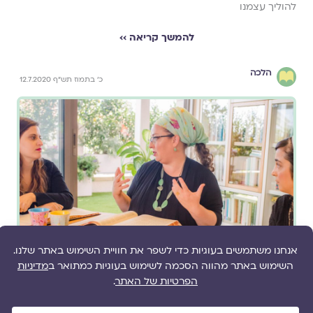
להוליך עצמנו
להמשך קריאה ››
הלכה
כ' בתמוז תש"ף 12.7.2020
מאת
הרבנית שרה סגל-כץ
בגוף ראשון, בקול שונה? להורות הלכה גם