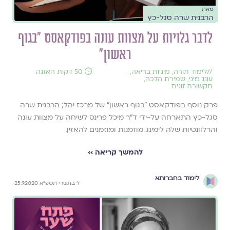
מאת
הרבנית שרה סגל-כץ
לדבר גלויות על מצוות עונה בפודקאסט ״בגוף
ראשון״
//
לימוד תורה
,
מיניות בריאה
,
⏱️ 50 דקות האזנה
עונג מיני
,
שמירת הלכה
,
תקשורת זוגית
פרק נוסף בפודקאסט ״בגוף ראשון״ של מרכז יהל; הרבנית שרה
סגל-כץ התארחה על-ידי ד״ר מיכל פרינס לשיחה על מצוות עונה
והרלוונטיות שלה לימינו. מוזמנות ומוזמנים להאזין.
להמשך קריאה ››
לימוד בחברותא
ז׳ בתשרי תשפ״א 25.9.2020