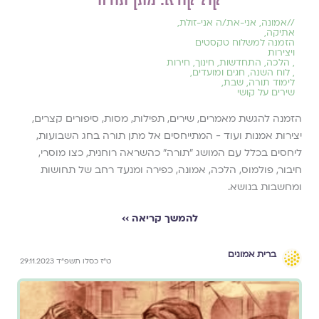
//
אמונה
,
אני-את/ה אני-זולת
,
אתיקה
,
הזמנה למשלוח טקסטים
ויצירות
,
הלכה
,
התחדשות
,
חינוך
,
חירות
,
לוח השנה, חגים ומועדים
,
לימוד תורה
,
שבת
,
שירים על קושי
הזמנה להגשת מאמרים, שירים, תפילות, מסות, סיפורים קצרים,
יצירות אמנות ועוד - המתייחסים אל מתן תורה בחג השבועות,
ליחסים בכלל עם המושג ״תורה״ כהשראה רוחנית, כצו מוסרי,
חיבור, פולמוס, הלכה, אמונה, כפירה ומנעד רחב של תחושות
ומחשבות בנושא.
להמשך קריאה ››
ברית אמונים
ט"ז כסלו תשפ"ד 29.11.2023