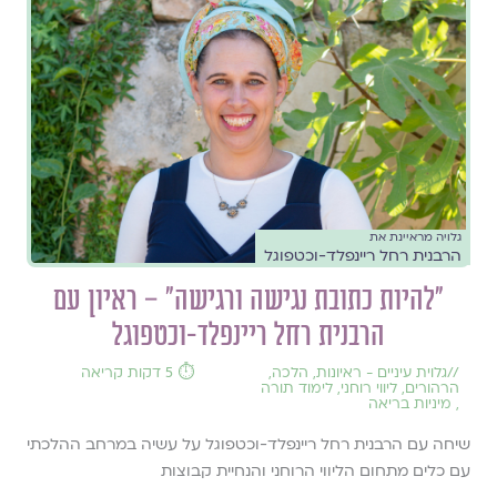
גלויה מראיינת את
הרבנית רחל ריינפלד-וכטפוגל
״להיות כתובת נגישה ורגישה״ – ראיון עם
הרבנית רחל ריינפלד-וכטפוגל
//
גלוית עיניים - ראיונות
,
הלכה
,
⏱️ 5 דקות קריאה
הרהורים
,
ליווי רוחני
,
לימוד תורה
,
מיניות בריאה
שיחה עם הרבנית רחל ריינפלד-וכטפוגל על עשיה במרחב ההלכתי
עם כלים מתחום הליווי הרוחני והנחיית קבוצות