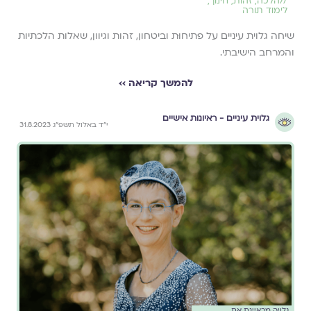
//
הלכה
,
זהות
,
חינוך
,
לימוד תורה
שיחה גלוית עיניים על פתיחוּת וביטחון, זהות וגיוון, שאלות הלכתיות
והמרחב הישיבתי.
להמשך קריאה ››
גלוית עיניים - ראיונות אישיים
י״ד באלול תשפ״ג 31.8.2023
גלויה מראיינת את