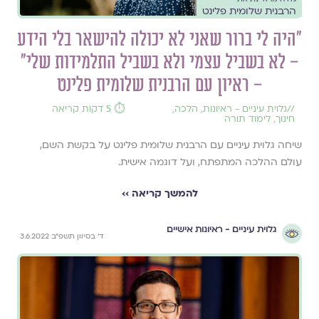
הרבנית שלומית פלינט
״היה לי ברור שאני לא יכולה להישאר בלי הידע
– לא בשביל עצמי ולא בשביל התלמידות שלי״
– ראיון עם הרבנית שלומית פלינט
//
גלוית עיניים - ראיונות
,
הלכה
,
⏱️ 5 דקות קריאה
חינוך
,
לימוד תורה
שיחה גלוית עיניים עם הרבנית שלומית פלינט על בקשת השם,
עולם ההלכה המתפתח, ועל דוגמה אישית.
להמשך קריאה ››
גלוית עיניים - ראיונות אישיים
ד׳ בסיוון תשפ״ב 3.6.2022