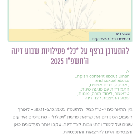
שבוע דינה
רשימת כל האירועים
להתעדכן ברצף על *כל* פעילויות שבוע דינה
ה׳תשפ״ו 2025
//
English content about Dinah
and sexual abuse
,
אתיקה
,
ברית אמונים
,
התמודדות עם פגיעה מינית
,
טראומה
,
לימוד תורה
,
מוגנות
,
שבוע התייצבות לצד דינה
בין התאריכים י׳-ט״ז כסלו ה׳תשפ״ו 30.11-6.12.2025 - לאורך
השבוע המקדים את קריאת פרשת ״וישלח״ - מתקיימים אירועים
שונים של לימוד והתייצבות לצד דינה. עקבו אחר העדכונים כאן
והצטרפו אלינו להרצאות והתכנסויות.