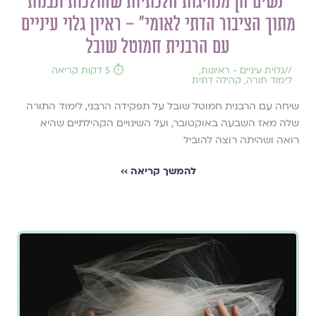
״נשים הן מנהיגות הלכתיות שהולכות ונבנות
מתוך הציבור הדתי לאומי״ – ראיון גלוי עיניים
עם הרבנית חמוטל שובל
//
גלוית עיניים - ראיונות
,
⏱️ 5 דקות קריאה
לימוד תורה
,
קהילה דתית
שיחה עם הרבנית חמוטל שובל על תפקידה הרבני, לימוד התורה
שלה מאז השבעה באוקטובר, ועל השינויים הקהילתיים שהיא
רואה ושהיתה רוצה להוביל
להמשך קריאה ››