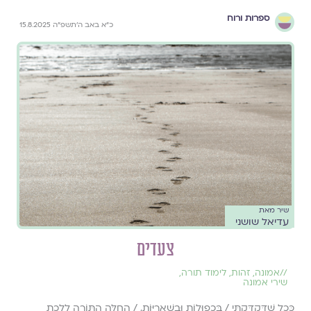
ספרות ורוח
כ״א באב ה׳תשפ״ה 15.8.2025
שיר מאת
עדיאל שושני
צעדים
//
אמונה
,
זהות
,
לימוד תורה
,
שירי אמונה
כְּכָל שֶׁדִּקְדַּקְתִּי / בִּכְפוּלוֹת וּבִשְׁאֵרִיּוֹת, / הֵחֵלָּה הַתּוֹרָה לָלֶכֶת