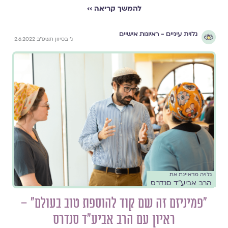
להמשך קריאה ››
גלוית עיניים - ראיונות אישיים
ג׳ בסיוון תשפ״ב 2.6.2022
גלויה מראיינת את
הרב אביע״ד סנדרס
״פמיניזם זה שם קוד להוספת טוב בעולם״ –
ראיון עם הרב אביע"ד סנדרס