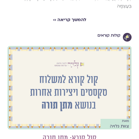
בְּעַצְמָהּ
להמשך קריאה ››
קולות קוראים
מאת
צוות גלויה
קול קורא: מתן תורה