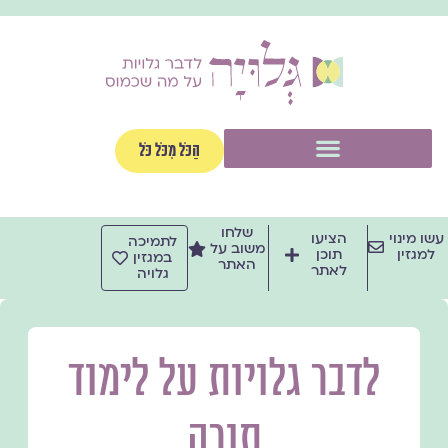
ילוג
תוכן
תפריט
הַכֹּל מִכֹּל כֹּל
שלחו
עשו מינוי
הציעו
לתמיכה
משוב על
למגזין
תוכן
במגזין
האתר
לאתר
גלויה
לדבר גלויות על לימוד
תורה