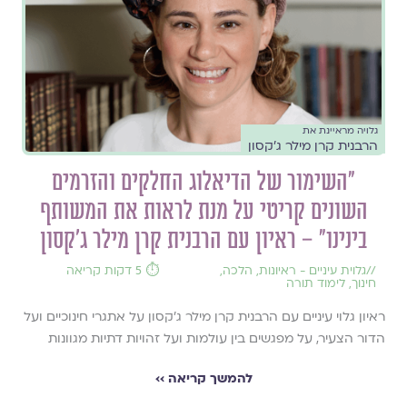
גלויה מראיינת את
הרבנית קרן מילר ג'קסון
"השימור של הדיאלוג החלקים והזרמים
השונים קריטי על מנת לראות את המשותף
בינינו" – ראיון עם הרבנית קרן מילר ג'קסון
//
גלוית עיניים - ראיונות
,
הלכה
,
⏱️ 5 דקות קריאה
חינוך
,
לימוד תורה
ראיון גלוי עיניים עם הרבנית קרן מילר ג'קסון על אתגרי חינוכיים ועל
הדור הצעיר, על מפגשים בין עולמות ועל זהויות דתיות מגוונות
להמשך קריאה ››