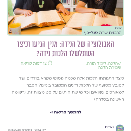
מאת
הרבנית שרה סגל-כץ
האבולוציה של הנידה: מנין הגיעו וכיצד
השתלשלו הלכות נידה?
//
הלכה
,
לימוד תורה
,
⏱️ 12 דקות קריאה
שמירת הלכה
כיצד התפתחו הלכות אלה מכמה פסוקי מקרא בודדים ועד
לקובץ מסועף של הלכות ודינים המקובל בימינו? הסבר
למאורסים, נשואים וכל מי שתוהות.ים על סט מצוות זה. (רשומה
ראשונה בסדרה)
להמשך קריאה ››
הורות
י״ח בחשון תשפ״א 5.11.2020