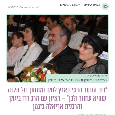
גלוית עיניים - ראיונות אישיים
כ״ח באלול תשפ״ג 14.9.2023
גלויה מראיינת את
הרב דוד ביגמן והרבנית אריאלה ביגמן
"רוב הנוער הדתי בארץ לומד ומתחנך על הלכה
שהיא שחור ולבן" – ראיון עם הרב דוד ביגמן
והרבנית אריאלה ביגמן