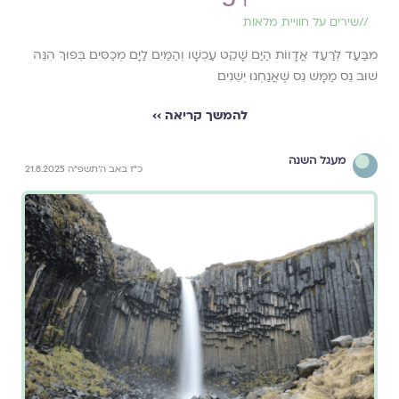
//
שירים על חוויית מלאות
מִבַּעַד לְרַעַד אֲדָווֹת הַיַּם שָׁקֵט עַכְשָׁו וְהַמַּיִם לַיָּם מְכַסִּים בְּפוּךְ הִנֵּה
שׁוּב נֵס מַמָּשׁ נֵס שֶׁאֲנַחְנוּ יְשֵׁנִים
להמשך קריאה ››
מעגל השנה
כ״ז באב ה׳תשפ״ה 21.8.2025