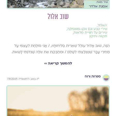
שיר מאת
אסנת אלדר
שוב אלול
//
אלול
,
שירי טבע וגם אקו-פואטיקה
,
שירים על חוויית מלאות
,
תקווה ותיקון
הִנֵּה, שׁוּב אֱלוּל עוֹלֵל שְׁאֵרִית סְלִיחוֹתָיו, / אֲנִי סוֹלַחַת לְעַצְמִי עַל
מְחִירֵי עָבָר שֶׁנֶּאֱלַצְתִּי לְשַׁלֵּם / וּמְחַבֶּקֶת אֶת אֵלֶּה שֶׁנִּדֹּנְתִּי לָשֵׂאת.
להמשך קריאה ››
ספרות ורוח
י״ג באב ה׳תשפ״ה 7.8.2025