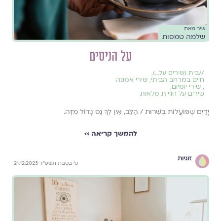
שיר מאת
שלמה טמסות
על הניסים
//
בית (שירים על...)
,
חיים במרחב הביתי
,
שירי אמונה
,
שירי יומיום
,
שירים על חוויית מלאות
יָדַיִם שֶׁפּוֹעֲלוֹת בְּשֵׁרוּת / הַלֵּב, אֵין לְךָ נֵס גָּדוֹל מִזֶּה.
להמשך קריאה ››
זוגיות
ט׳ בטבת תשפ״ד 21.12.2023