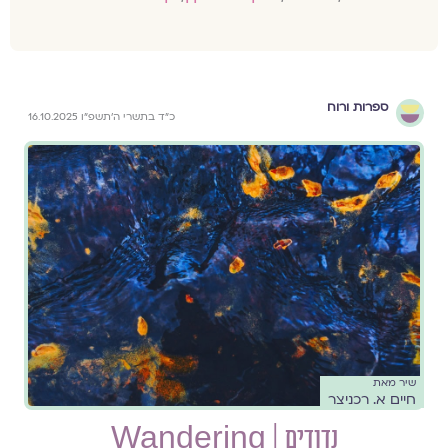
ספרות ורוח
כ״ד בתשרי ה׳תשפ״ו 16.10.2025
שיר מאת
חיים א. רכניצר
נדודים | Wandering