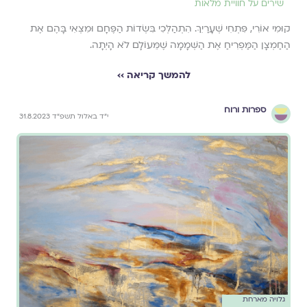
שירים על חוויית מלאות
קוּמִי אוֹרִי, פִּתְחִי שְׁעָרַיִךְ. הִתְהַלְּכִי בִּשְׂדוֹת הַפֶּחָם וּמִצְאִי בָּהֶם אֶת
הַחַמְצָן הַמַּפְרִיחַ אֶת הַשְּׁמָמָה שֶׁמֵּעוֹלָם לֹא הָיְתָה.
להמשך קריאה ››
ספרות ורוח
י״ד באלול תשפ״ד 31.8.2023
גלויה מארחת