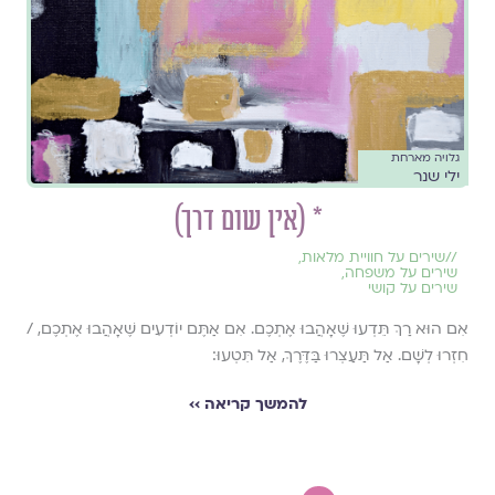
גלויה מארחת
ילי שנר
* (אין שום דרך)
//
שירים על חוויית מלאות
,
שירים על משפחה
,
שירים על קושי
אִם הוּא רַךְ תֵּדְעוּ שֶׁאָהֲבוּ אֶתְכֶם. אִם אַתֶּם יוֹדְעִים שֶׁאָהֲבוּ אֶתְכֶם, /
חִזְרוּ לְשָׁם. אַל תַּעַצְרוּ בַּדֶּרֶךְ, אַל תִּטְעוּ:
להמשך קריאה ››