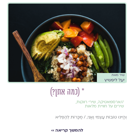
שיר מאת
יעל ליפשיץ
* (כמה אתן?)
//
ארספואטיקה
,
שירי רווקות
,
שירים על חוויית מלאות
וְהָיִינוּ טוֹבוֹת עַצְמִי וַאֲנִי, / מֻכָּרוֹת לְהַפְלִיא
להמשך קריאה ››