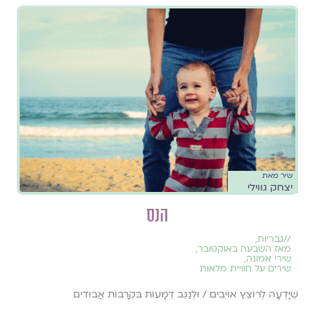
שיר מאת
יצחק גווילי
הנס
//
גבריות
,
מאז השבעה באוקטובר
,
שירי אמונה
,
שירים על חוויית מלאות
שֶׁיָּדְעָה לְרוֹצֵץ אוֹיְבִים / וּלְנַגֵּב דְּמָעוֹת בִּקְרָבוֹת אֲבוּדִים