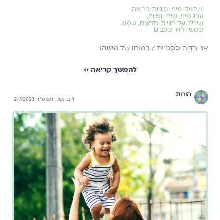
//
חשק מיני
,
מיניות בריאה
,
עונג מיני
,
שירי יומיום
,
שירים על חוויית מלאות
,
שמש
,
שמש-ירח-כוכבים
אֲנִי בְּדָיָה סַסְגּוֹנִית / בְּמוֹחוֹ שֶׁל מִישֶׁהוּ
להמשך קריאה ››
הורות
ו׳ בתשרי תשפ״ד 21.9.2023