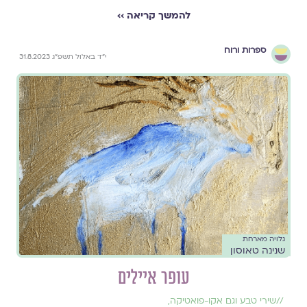
להמשך קריאה ››
ספרות ורוח
י״ד באלול תשפ״ג 31.8.2023
גלויה מארחת
שנינה טאוסון
עופר איילים
//
שירי טבע וגם אקו-פואטיקה
,