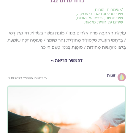
//
אימהות
,
הורות
,
שירי טבע וגם אקו-פואטיקה
,
שירי יומיום
,
שירים על הורות
,
שירים על חוויית מלאות
עוֹלָלַת הָאַהֲבָה פֶּרַח אֱלֹהִים בְּגַנִּי / כּוֹנֶנֶת נַפְשֵׁךְ בִּשְׂדוֹת חַיַּי קֶרֶן דָּמִי
/ בְּרַחְמִי רוֹגֶשֶׁת סִלְסוּלַיִךְ מְחוֹלֶלֶת נְהַר קִיּוּמֵךְ / פְּעוּטָה זַכָּה שׁוֹקַעַת
בְּלִבִּי מוּחָשׁוֹת מְחוֹלוֹת / סוֹפֶנֶת בְּנִימַי טַעַם חִיּוּכֵךְ
להמשך קריאה ››
זוגיות
כ׳ בתשרי תשפ״ד 5.10.2023