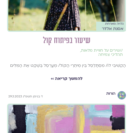
גלויה מארחת
אסנת אלדר
שיעור בפיתוח קול
//
שירים על חוויית מלאות
,
תהליכי צמיחה
הַקְשִׁיבִי לוֹ/ מִסְתַּלְסֵל בֵּין מֵיתְרֵי הַקּוֹל/ מְעַרְסֵל בְּשֶׁקֶט אֶת הַמִּלִּים
להמשך קריאה ››
הורות
ז׳ בניסן תשפ״ג 29.3.2023