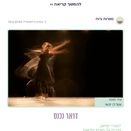
להמשך קריאה ››
ספרות ורוח
כ׳ בסיון ה׳תשפ״ד 26.6.2024
שיר מאת
אורה ינאי
דואר נכנס
//
שירי יומיום
,
שירים על חוויית מלאות