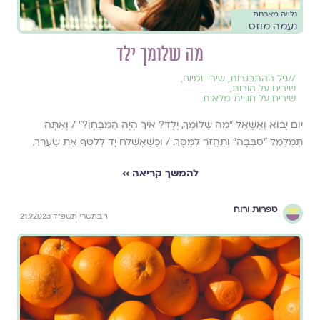
גלויה מארחת
נעמה מוזס
מה שלומך ילד
//
גיל ההתבגרות
,
שירי יומיום
,
שירים על הורות
,
שירים על חוויית מלאות
יוֹם יָבוֹא וְאֶשְׁאַל "מַה שְּׁלוֹמְךָ, יֶלֶד? אֵיךְ הָיָה הַמִּבְחָן?" / וְאַתָּה
תְּמַלְמֵל "סַבַּבָּה" וְתַחֲזֹר לַמָּסָךְ. / וּכְשֶׁאֶשְׁלַח יָד לְלַטֵּף אֶת שְׂעָרְךָ,
להמשך קריאה ››
ספרות ורוח
ו׳ בתשרי תשפ״ד 21.9.2023