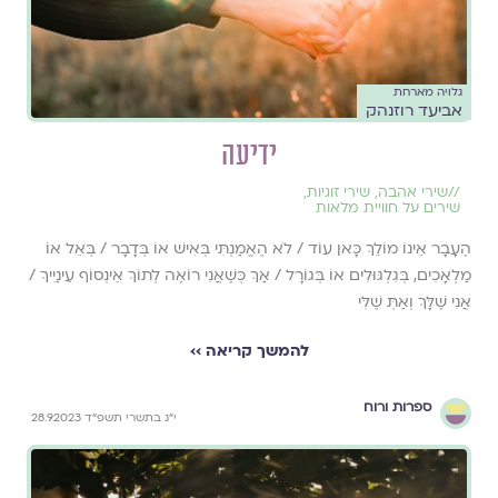
גלויה מארחת
אביעד רוזנהק
ידיעה
//
שירי אהבה
,
שירי זוגיות
,
שירים על חוויית מלאות
הֶעָבָר אֵינוֹ מוֹלֵךְ כָּאן עוֹד / לֹא הֶאֱמַנְתִּי בְּאִישׁ אוֹ בְּדָבָר / בְּאֵל אוֹ
מַלְאָכִים, בְּגִלְגּוּלִים אוֹ בְּגוֹרָל / אַךְ כְּשֶׁאֲנִי רוֹאֶה לְתוֹךְ אֵינְסוֹף עֵינַיִיךְ /
אֲנִי שֶׁלָּךְ וְאַתְּ שֶׁלִּי
להמשך קריאה ››
ספרות ורוח
י״ג בתשרי תשפ״ד 28.9.2023