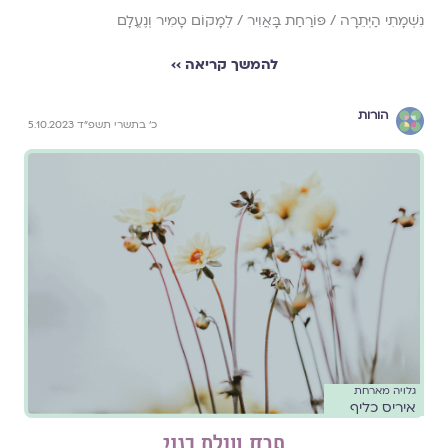
נִשְׁמָתִי הַיְּתֵרָה / פּוֹרַחַת בָּאֲוִיר / לְמָקוֹם טָמִיר וְנֶעֱלָם
להמשך קריאה ››
הורות
כ׳ בתשרי תשפ״ד 5.10.2023
גלויה מארחת
איריס כליף
פרח עולם בגני