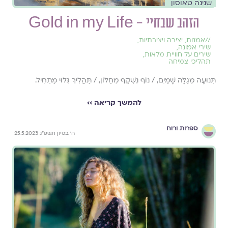
שנינה טאוסון
הזהב שבחיי – Gold in my Life
//
אמנות
,
יצירה ויצירתיות
,
שירי אמונה
,
שירים על חוויית מלאות
,
תהליכי צמיחה
תְּנוּעָה מְגַלָּה שָׁמַיִם, / נוֹף נִשְׁקַף מֵחַלּוֹן, / תַּהֲלִיךְ גִּלּוּי מַתְחִיל.
להמשך קריאה ››
ספרות ורוח
ה׳ בסיון תשפ״ג 25.5.2023