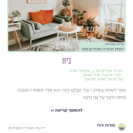
גלויה מארחת
חגית זוהרה מנדרובסקי
בית
//
בית (שירים על...)
,
צמיחה זוגית
,
שירי אהבה
,
שירי זוגיות
,
שירים על חוויית מלאות
מֻתָּר לְשַׂחֵק בַּסָּלוֹן / וְכָל הַבָּלָגָן הַזֶּה הוּא סֵדֶר מוֹפְתִי / הַנִּבְנֶה
בְּתוֹכִי נִדְבָּךְ עַל גַּבֵּי נִדְבָּךְ.
להמשך קריאה ››
ספרות ורוח
י״ז כסלו תשפ״ד 30.11.2023