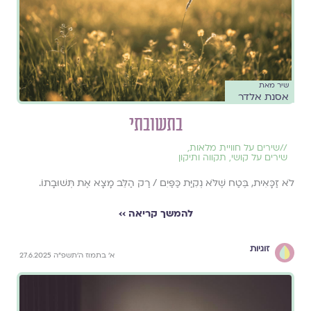
שיר מאת
אסנת אלדר
בתשובתי
//
שירים על חוויית מלאות
,
שירים על קושי
,
תקווה ותיקון
לֹא זַכָּאִית, בֶּטַח שֶׁלֹּא נְקִיַּת כַּפַּיִם / רַק הַלֵּב מָצָא אֶת תְּשׁוּבָתוֹ.
להמשך קריאה ››
זוגיות
א׳ בתמוז ה׳תשפ״ה 27.6.2025