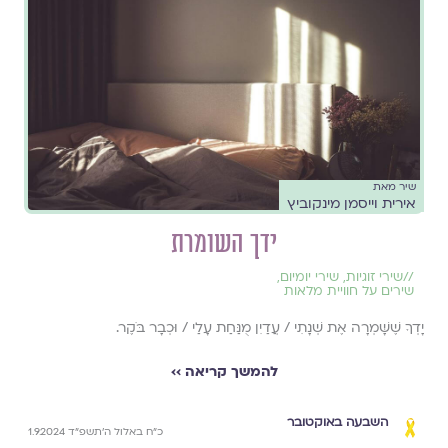
שיר מאת
אירית וייסמן מינקוביץ
ידך השומרת
//
שירי זוגיות
,
שירי יומיום
,
שירים על חוויית מלאות
יָדְךָ שֶׁשָּׁמְרָה אֶת שְׁנָתִי / עֲדַיִן מֻנַּחַת עָלַי / וּכְבָר בֹּקֶר.
להמשך קריאה ››
השבעה באוקטובר
כ״ח באלול ה׳תשפ״ד 1.9.2024