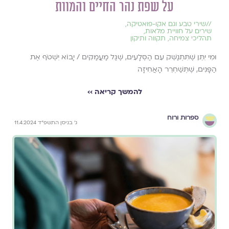
על שפת נהר החיים והמוות
//
שירי טבע וגם אקו-פואטיקה
,
שירים על חוויית מלאות
,
תהליכי צמיחה
,
תקווה ותיקון
וּמִי יִתֵּן שֶׁתִּתְנַשֵּׁק עִם הַסְּלָעִים, שֶׁגַּל מַעֲמַקִּים / יָבוֹא יִשְׁטֹף אֶת
הַפָּנִים, שֶׁתְּשַׁחְרֵר הָאֲחִיזָה
להמשך קריאה ››
ספרות ורוח
ג׳ בניסן התשפ״ד 11.4.2024