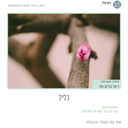
הורות
כ״ח באלול תשפ״ג 14.9.2023
גלויה מארחת
רוני כרם פז
כליל
//
אימהות
,
שירים על חוויית מלאות
אַתְּ גַּם הַנָּהָר בְּעַצְמוֹ