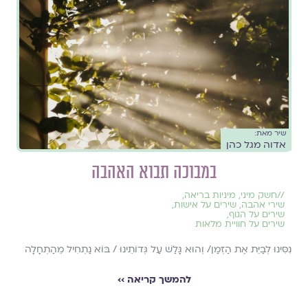
שיר מאת:
אדוה מגל כהן
במבוכה תבוא האהבה
//
חשק מיני
,
מיניות בריאה
,
שירי אהבה
,
שירים על אישות
,
שירים על הגוף
,
שירים על חוויית מלאות
נִסִּינוּ לְבַיֵּת אֶת הַזְּמַן/ וְהוּא גָּלַשׁ עַל גְּדוֹתֵינוּ / בּוֹא נַתְחִיל מֵהַתְחָלָה
להמשך קריאה ››