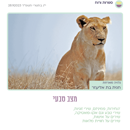
ספרות ורוח
י״ג בתשרי תשפ״ד 28.9.2023
גלויה מארחת
חגית בת אליעזר
מצב טבעי
//
חירות
,
פמיניזם
,
שירי זוגיות
,
שירי טבע וגם אקו-פואטיקה
,
שירים על אישות
,
שירים על חוויית מלאות