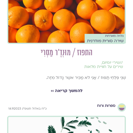
גלויה מארחת
שירה סורית מודרנית
התפוז / מוּנְדֶ'ר מַסְרִי
//
שירי יומיום
,
שירים על חוויית מלאות
שְׁנֵי פִּלְחֵי תַּפּוּז / אֲנִי לֹא מַכִּיר אשֶׁר גָּדוֹל מִזֶּה.
להמשך קריאה ››
ספרות ורוח
כ״ח באלול תשפ״ג 14.9.2023