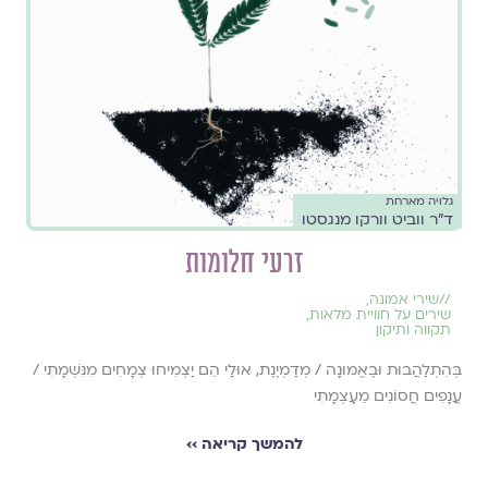
גלויה מארחת
ד"ר ווביט וורקו מנגסטו
זרעי חלומות
//
שירי אמונה
,
שירים על חוויית מלאות
,
תקווה ותיקון
בְּהִתְלַהֲבוּת וּבֶאֱמוּנָה / מְדַמְיֶנֶת, אוּלַי הֵם יַצְמִיחוּ צְמָחִים מִנִּשְׁמָתִי /
עֲנָפִים חֲסוֹנִים מֵעָצְמָתִי
להמשך קריאה ››