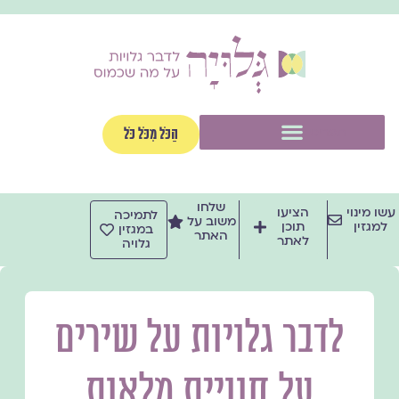
ילוג
תוכן
תפריט
הַכֹּל מִכֹּל כֹּל
שלחו
עשו מינוי
הציעו
לתמיכה
משוב על
למגזין
תוכן
במגזין
האתר
לאתר
גלויה
לדבר גלויות על שירים
על חוויית מלאות