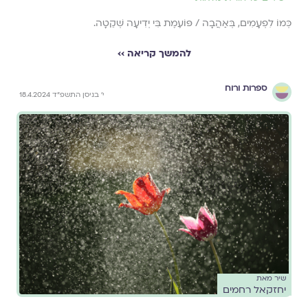
כְּמוֹ לִפְעָמִים, בְּאַהֲבָה / פּוֹעֶמֶת בִּי יְדִיעָה שְׁקֵטָה.
להמשך קריאה ››
ספרות ורוח
י׳ בניסן התשפ״ד 18.4.2024
שיר מאת
יחזקאל רחמים