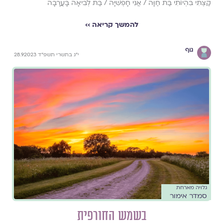
קַצְתִּי בִּהְיוֹתִי בַּת חַוָּה / אֲנִי חָפְשִׁיָּה / בַּת לְבִיאָה בָּעֲרָבָה
להמשך קריאה ››
גוף
י״ג בתשרי תשפ״ד 28.9.2023
גלויה מארחת
סמדר אימור
בשמש החורפית