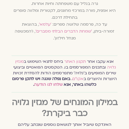
גרה בגליל עם משפחתה וחיות אחרות.
היא אמנית, מורה במרכזי מחוננים, לקטורית ומלווה סופרים
בתחילת דרכם.
עד כה, פרסמה שלושה ספרים:
'עלמא'
, בהוצאת
זמורה-ביתן,
'שמחת הדברים הבלתי מסברים'
, ו'המכשפה
מנחל חילזון'.
אנא עקבו אחר
תקנון האתר
ביחס לתנאי השימוש ב
מגזין
גלויה
ובתכנים המפורסמים בו. הטקסטים הפואטיים וביצועי
שירים המופיעים ב׳גלויה׳ מתפרסמים הודות להסדרת זכויות
היוצרות והיוצרים ב
אקו״ם
.
באם נפלה שגגה ויש לתקן פרסום
כלשהו באתר, אנא
שלחו לנו הודעה
.
במילון המונחים של מגזין גלויה
כבר ביקרת?
האינדקס שיוביל אותך לנושאים נוספים שנכתב עליהם