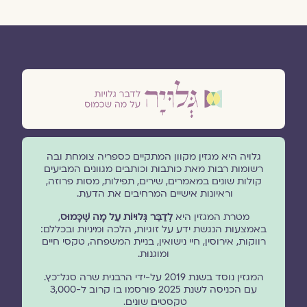
גלויה היא מגזין מקוון המתקיים כספריה צומחת ובה
רשומות רבות מאת כותבות וכותבים מגוונים המביעים
קולות שונים במאמרים, שירים, תפילות, מסות פרוזה,
וראיונות אישיים המרחיבים את הדעת.
מטרת המגזין היא
לְדַבֵּר גְּלוּיוֹת עַל מָה שֶׁכָּמוּס
,
באמצעות הנגשת ידע על זוגיות, הלכה ומיניות ובכללם:
רווקות, אירוסין, חיי נישואין, בניית המשפחה, טקסי חיים
ומוגנוּת.
המגזין נוסד בשנת 2019 על-ידי הרבנית שרה סגל־כץ.
עם הכניסה לשנת 2025 פורסמו בו קרוב ל-3,000
טקסטים שונים.