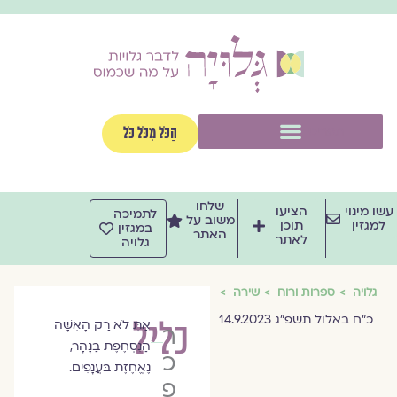
וג
וכן
תפריט
הַכֹּל מִכֹּל כֹּל
שלחו
שו מינוי
הציעו
לתמיכה
משוב על
למגזין
תוכן
במגזין
האתר
לאתר
גלויה
גלויה
ספרות ורוח
שירה
כ״ח באלול תשפ״ג 14.9.2023
כליל
אַתְּ לֹא רַק הָאִשָּׁה
רוני
הַנִּסְחֶפֶת בַּנָּהָר,
כרם
נֶאֱחֶזֶת בּעֲנָפִים.
פז