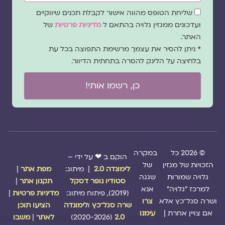
שדה
שליחת הטופס מהווה אישור לקבלת תכנים שיווקיים
הסכמה
ועדכונים ממגזין גלויה בהתאם ל
מדיניות פרטיות
של
האתר.
* ניתן להסיר את עצמך מרשימת התפוצה בכל עת
בלחיצה על הלינק להסרה בתחתית הדיוור.
כן, רשמו אותי!
© 2026 כל
במקרה
הוקם ב ❤ על ידי –
הזכויות של מגזין
של
לימונדה 2.0
| מיתוג:
מפת אתר
|
גלויה שמורות
שגגה
סטודיו נופר דסקל
תקנון אתר
|
למרכז "גלויה"
אנא
(2019), פיתוח מיתוג:
מדיניות פרטיות
|
ושרה סגל־כץ אלא
צרו
שרה סגל־כץ
ו
לימונדה
הציעו תוכן
אם צויין אחרת |
עימנו
2.0
(2020-2026)
לאתר
|
משבו