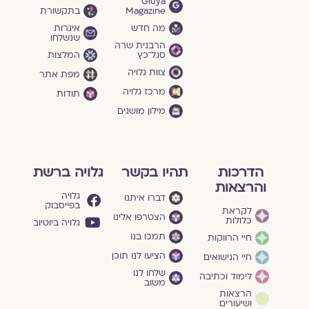
Gluya
Magazine
בתקשורת
מה חדש
איגרות
שנשלחו
הרבנית שרה
סגל־כץ
המלצות
צוות גלויה
מפת אתר
מרכז גלויה
תודות
מילון מושגים
הדרכות
תהיו בקשר
גלויה ברשת
והרצאות
גלויה
דברו איתנו
בפייסבוק
לקראת
הצטרפו אלינו
כלולות
גלויה ביוטיוב
תמכו בנו
חיי הרווקות
הציעו לנו תוכן
חיי הנישואים
שלחו לנו
לימוד וכתיבה
משוב
הרצאות
ושיעורים