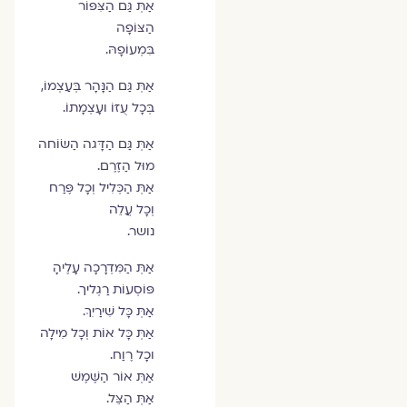
אַתְּ גַּם הַצִּפּוֹר
הַצּוֹפָה
בִּמְעוֹפָהּ.
אַתְּ גַּם הַנָּהָר בְּעַצְמוֹ,
בְּכָל עֻזּוֹ ועָצְמָתוֹ.
אַתְּ גַּם הַדָּגה הַשּׂוֹחה
מוּל הַזֶּרֶם.
אַתְּ הַכְּלִיל וְכָל פֶּרַח
וְכָל עֲלֵה
נושר.
אַתְּ הַמִּדְרָכָה עָלֶיהָ
פּוֹסְעוֹת רַגְליך.
אַתְּ כָּל שִׁירַיִךְ.
אַתְּ כָּל אוֹת וְכָל מִילָה
וכָל רֶוַח.
אַתְּ אוֹר הַשֶּׁמֶשׁ
אַתְּ הַצֵּל.