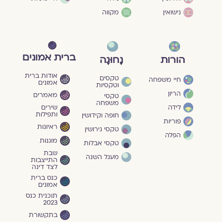
נישואין
מקווה
ברית אמונים
הורות
נָחוּגָה
אודות ברית
טקסים
חיי משפחה
אמונים
וטקסיות
הריון
מאמרים
טקסי
משפחה
שירים
לידה
ותפילות
חופה וקידושין
פוריות
ראיונות
טקסי גירושין
הפלה
מוגנוּת
טקסי אבלות
שבת
מעגל השנה
התייצבות
לצד דינה
כנס ברית
אמונים
תוכנית כנס
2023
בתקשורת