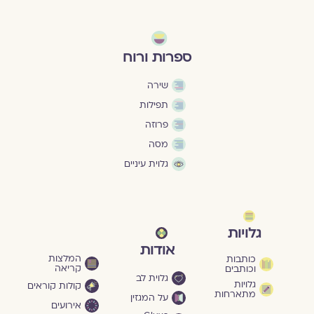
ספרות ורוח
שירה
תפילות
פרוזה
מסה
גלוית עיניים
גלויות
אודות
המלצות
כותבות
קריאה
וכותבים
גלוית לב
גלויות
קולות קוראים
מתארחות
על המגזין
אירועים