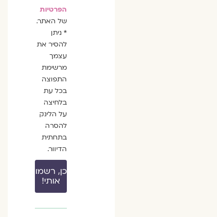
הפרטיות
של האתר.
* ניתן
להסיר את
עצמך
מרשימת
התפוצה
בכל עת
בלחיצה
על הלינק
להסרה
בתחתית
הדיוור.
כן, רשמו
אותי!