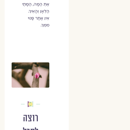
אַתְּ הַמָּה, הַמָּתַי
הַלְּאָן וְהָאֵיךְ.
אֵין אֲתָר פָּנוּי
מִמֵּךְ.
רוצה