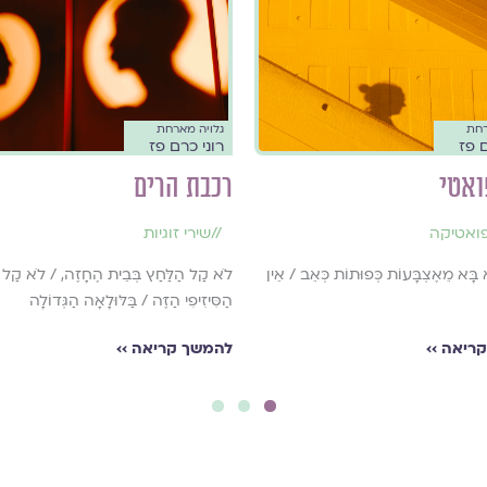
רחת
גלויה מארחת
ם פז
רוני כרם פז
ואטי
רכבת הרים
ואטיקה
//
שירי זוגיות
א בָּא מֵאֶצְבָּעוֹת כְּפוּתוֹת כְּאֵב / אֵין
לֹא קַל הַלַּחַץ בְּבֵית הֶחָזֶה, / לֹא קַל ה
הַסִּיזִיפִי הַזֶּה / בַּלּוּלָאָה הַגְּדוֹלָה
ריאה ››
להמשך קריאה ››
3
2
1