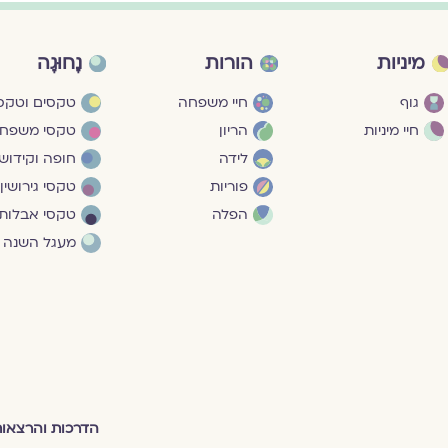
מיניות
הורות
נָחוּגָה
גוף
חיי משפחה
טקסים וטקסי
חיי מיניות
הריון
טקסי משפח
לידה
חופה וקידושי
פוריות
טקסי גירושין
הפלה
טקסי אבלות
מעגל השנה
הדרכות והרצאו