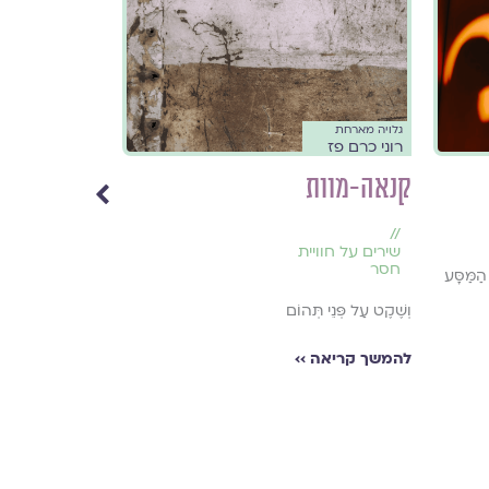
גלויה מארחת
גלויה מארחת
רוני כרם פז
רוני כרם פז
קנאה-מוות
בַּבּוֹנָג
//
//
זיקנה
,
שירים על חוויית
שירי אהבה
חסר
ַמַּסָּע
תָּו וְעוֹד תָּו, / תָּו
וְשֶׁקֶט עַל פְּנֵי תְּהוֹם
להמשך קריאה ›
להמשך קריאה ››