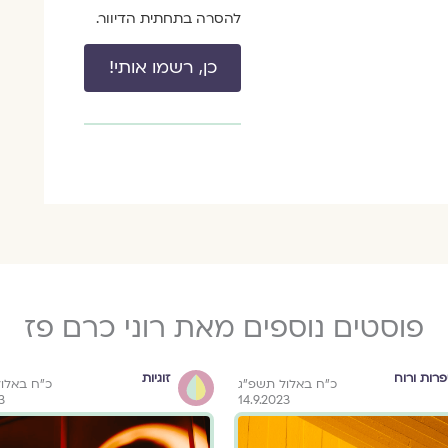
להסרה בתחתית הדיוור.
כן, רשמו אותי!
פוסטים נוספים מאת רוני כרם פז
רות ורוח
זוגיות
כ״ח באלול תשפ״ג
כ״ח באלו
3
14.9.2023