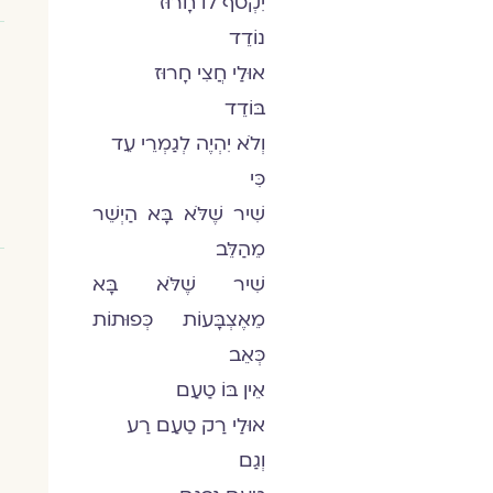
יִקְטֹף לוֹ חָרוּז
נוֹדֵד
אוּלַי חֲצִי חָרוּז
בּוֹדֵד
וְלֹא יִהְיֶה לְגַמְרֵי עֵד
כִּי
שִׁיר שֶׁלֹּא בָּא הַיְשֵׁר
מֵהַלֵּב
שִׁיר שֶׁלֹּא בָּא
מֵאֶצְבָּעוֹת כְּפוּתוֹת
כְּאֵב
אֵין בּוֹ טַעַם
אוּלַי רַק טַעַם רַע
וְגַם