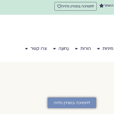
 האתר
לתמיכה במגזין גלויה
מיניות
הורות
נָחוּגָה
צרו קשר
לתמיכה במגזין גלויה