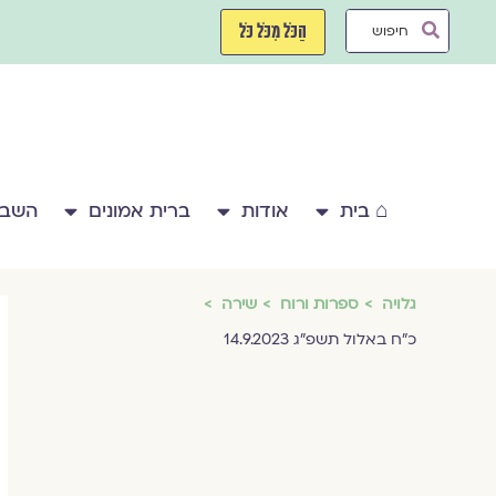
ילוג
Search
תוכן
הַכֹּל מִכֹּל כֹּל
...
⌂ בית
אודות
ברית אמונים
השבע
גלויה
ספרות ורוח
שירה
כ״ח באלול תשפ״ג 14.9.2023