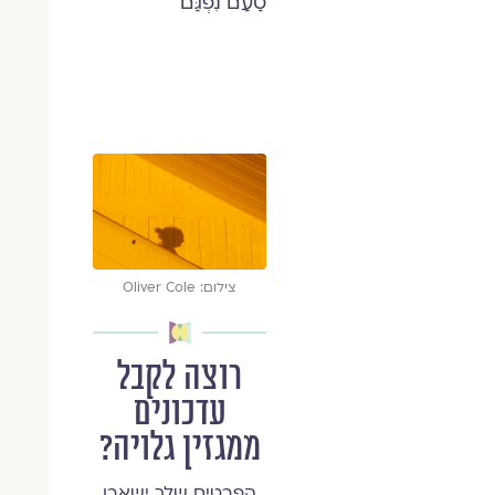
טַעַם נִפְגַּם
צילום: Oliver Cole
רוצה לקבל
עדכונים
ממגזין גלויה?
הפרטים שלך ישארו