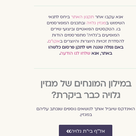
אנא עקבו אחר
תקנון האתר
ביחס לתנאי
השימוש ב
מגזין גלויה
ובתכנים המפורסמים
בו. הטקסטים הפואטיים וביצועי שירים
המופיעים ב׳גלויה׳ מתפרסמים הודות
להסדרת זכויות היוצרות והיוצרים ב
אקו״ם
.
באם נפלה שגגה ויש לתקן פרסום כלשהו
באתר, אנא
שלחו לנו הודעה
.
במילון המונחים של מגזין
גלויה כבר ביקרת?
האינדקס שיוביל אותך לנושאים נוספים שנכתב עליהם
במגזין.
אל״ף בי״ת גלויה