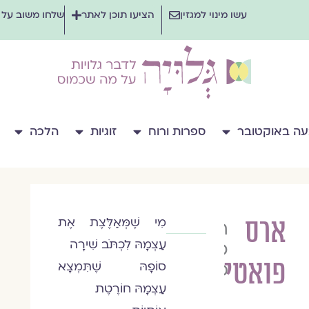
עשו מינוי למגזין
הציעו תוכן לאתר
שלחו משוב על
ה באוקטובר
ספרות ורוח
זוגיות
הלכה
ארס
מִי שֶׁמְּאַלֶּצֶת אֶת
רוני
עַצְמָהּ לִכְתֹּב שִׁירָה
כרם
פואטי
פז
סוֹפָהּ שֶׁתִּמְצָא
עַצְמָהּ חוֹרֶטֶת