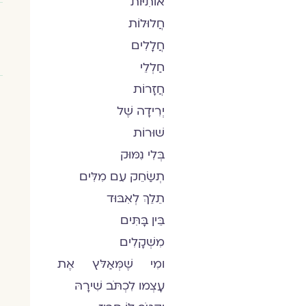
אוֹתִיּוֹת
חֲלוּלוֹת
חֲלָלִים
חַלְלֵי
חֲזָרוֹת
יְרִידָה שֶׁל
שׁוּרוֹת
בְּלִי נִמּוּק
תְשַׂחֵק עִם מִלִּים
תֵלֵךְ לְאִבּוּד
בֵּין בָּתִּים
מִשְׁקָלִים
ומִי שֶׁמְּאַלּץ אֶת
עָצְמו לִכְתֹּב שִׁירָהּ