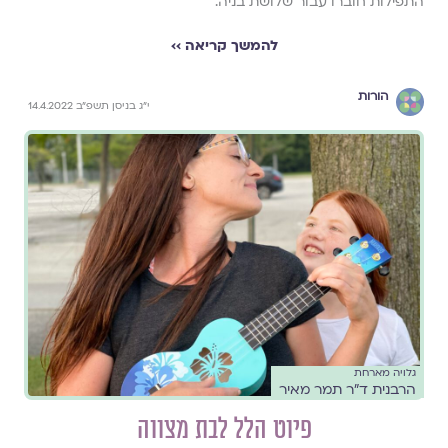
התפילות חוברו עבור שלושת בניה.
להמשך קריאה ››
הורות
י״ג בניסן תשפ״ב 14.4.2022
גלויה מארחת
הרבנית ד״ר תמר מאיר
פיוט הלל לבת מצווה