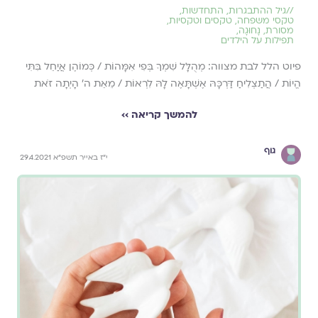
//
גיל ההתבגרות
,
התחדשות
,
טקסי משפחה
,
טקסים וטקסיות
,
מסורת
,
נָחוּגָה
,
תפילות על הילדים
פיוט הלל לבת מצווה: מְהֻלָּל שִׁמְךָ בְּפִי אִמָּהוֹת / כְּמוֹהֶן אֲיַחֵל בִּתִּי
הֱיוֹת / הֲתַצְלִיחַ דַּרְכָּהּ אֶשְׁתָּאֶה לָהּ לִרְאוֹת / מֵאֵת ה' הָיְתָה זֹאת
להמשך קריאה ››
גוף
י"ז באייר תשפ"א 29.4.2021