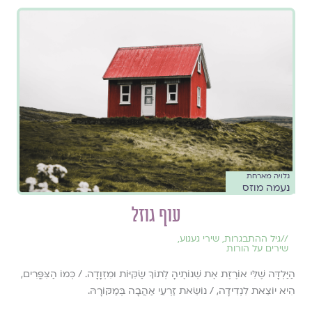
גלויה מארחת
נעמה מוזס
עוף גוזל
//
גיל ההתבגרות
,
שירי געגוע
,
שירים על הורות
הַיַּלְדָּה שֶׁלִּי אוֹרֶזֶת אֶת שְׁנוֹתֶיהָ לְתוֹךְ שַׂקִּיּוֹת וּמִזְוָדָה. / כְּמוֹ הַצִּפֳּרִים,
הִיא יוֹצֵאת לִנְדִידָה, / נוֹשֵׂאת זַרְעֵי אַהֲבָה בְּמַקּוֹרָהּ.