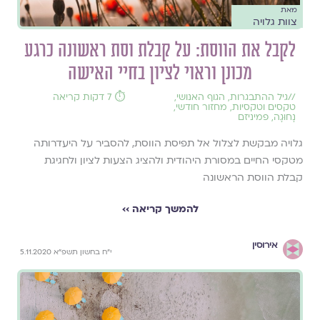
מאת
צוות גלויה
לקבל את הווסת: על קבלת וסת ראשונה כרגע
מכונן וראוי לציון בחיי האישה
//
גיל ההתבגרות
,
הגוף האנושי
,
⏱️ 7 דקות קריאה
טקסים וטקסיות
,
מחזור חודשי
,
נָחוּגָה
,
פמיניזם
גלויה מבקשת לצלול אל תפיסת הווסת, להסביר על היעדרותה
מטקסי החיים במסורת היהודית ולהציג הצעות לציון ולחגיגת
קבלת הווסת הראשונה
להמשך קריאה ››
אירוסין
י״ח בחשון תשפ״א 5.11.2020