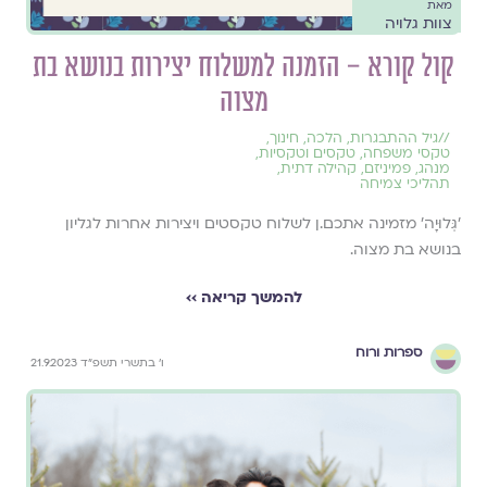
מאת
צוות גלויה
קול קורא – הזמנה למשלוח יצירות בנושא בת
מצוה
//
גיל ההתבגרות
,
הלכה
,
חינוך
,
טקסי משפחה
,
טקסים וטקסיות
,
מנהג
,
פמיניזם
,
קהילה דתית
,
תהליכי צמיחה
׳גְּלוּיָה׳ מזמינה אתכם.ן לשלוח טקסטים ויצירות אחרות לגליון
בנושא בת מצוה.
להמשך קריאה ››
ספרות ורוח
ו׳ בתשרי תשפ״ד 21.9.2023