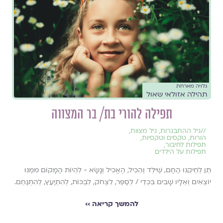
גלויה מארחת
תהילה אזולאי שאול
תפילה להורי בת/ בר המצווה
//
גיל ההתבגרות
,
גיל מצוות
,
הורות
,
טקסים וטקסיות
,
תפילות לחיבור
,
תפילות על הילדים
תֵּן לְחֵיקֵנוּ הַחַם, שֶׁיִּלֵּד וְהֵכִיל, הֶאֱכִיל וְנָשָׂא - לִהְיוֹת הַמָּקוֹם מִמֶּנּוּ
יוֹצְאִים וְאֵלָיו שָׁבִים בִּכְדֵי / לְסַפֵּר, לִצְחֹק, לִבְכּוֹת, לְהִתְיַעֵץ, לְהִתְנַחֵם.
להמשך קריאה ››