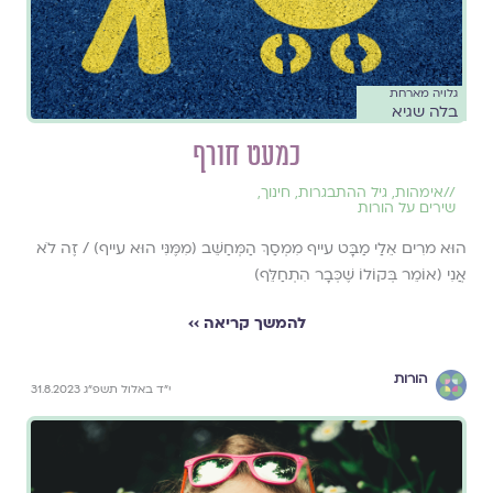
גלויה מארחת
בלה שגיא
כמעט חורף
//
אימהות
,
גיל ההתבגרות
,
חינוך
,
שירים על הורות
הוּא מרִים אֵלַי מַבָּט עייף מִמְסַךְ הַמְּחַשֵּׁב (מִמֶּנִּי הוּא עייף) / זֶה לֹא
אֲנִי (אוֹמֵר בְּקוֹלוֹ שֶׁכְּבָר הִתְחַלֵּף)
להמשך קריאה ››
הורות
י״ד באלול תשפ״ג 31.8.2023