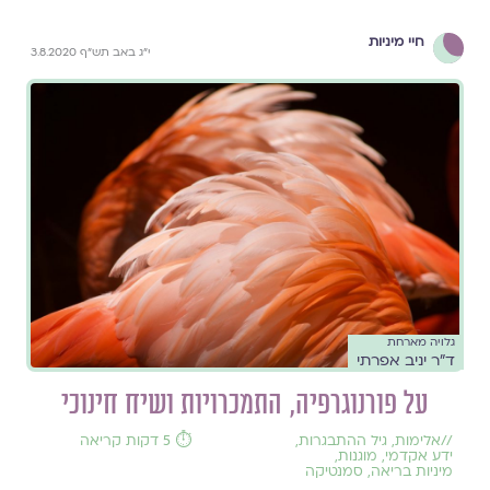
חיי מיניות
י"ג באב תש"ף 3.8.2020
גלויה מארחת
ד"ר יניב אפרתי
על פורנוגרפיה, התמכרויות ושיח חינוכי
//
אלימות
,
גיל ההתבגרות
,
⏱️ 5 דקות קריאה
ידע אקדמי
,
מוגנות
,
מיניות בריאה
,
סמנטיקה