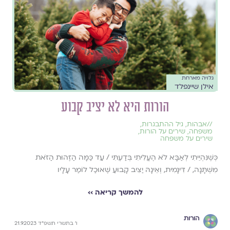
גלויה מארחת
אילן שיינפלד
הורות היא לא יציב קבוע
//
אבהות
,
גיל ההתבגרות
,
משפחה
,
שירים על הורות
,
שירים על משפחה
כְּשֶׁנִּהְיֵיתִי לְאַבָּא לֹא הֶעֱלִיתִי בְּדַעְתִּי / עַד כַּמָּה הַזֶּהוּת הַזֹּאת
מִשְׁתָּנָה, / דִּינָמִית, וְאֵינָהּ יַצִּיב קָבוּעַ שֶׁאוּכַל לוֹמַר עָלָיו
להמשך קריאה ››
הורות
ו׳ בתשרי תשפ״ד 21.9.2023