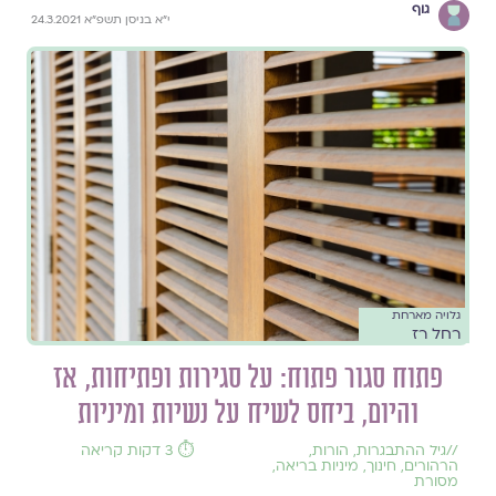
גוף
י"א בניסן תשפ"א 24.3.2021
גלויה מארחת
רחל רז
פתוח סגור פתוח: על סגירות ופתיחות, אז
והיום, ביחס לשיח על נשיות ומיניות
//
גיל ההתבגרות
,
הורות
,
⏱️ 3 דקות קריאה
הרהורים
,
חינוך
,
מיניות בריאה
,
מסורת