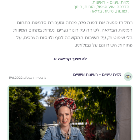
גלוית עיניים - ראיונות
,
הדרכה יעוץ וטיפול
,
הורות
,
חינוך
,
מוגנות
,
מיניות בריאה
רחל רז פגשה את דפנה פלר, מנחה ומעבירת סדנאות בתחום
המיניות הבריאה, לשיחה על חינוך נערים ונערות בתחום המיניות
בלי שיפוטיות, על חשיבות ההקשבה לגוף ולניסוח הצרכים, על
פתיחות השיח וגם על גבולותיו.
להמשך קריאה ››
גלוית עיניים - ראיונות אישיים
כ׳ בסיוון תשפ״ב 19.6.2022