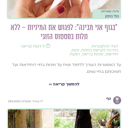
גלויה מארחת
טל נוימן
"בגוף אני מבינה": לפגוש את המיניות – ללא
תלות בסטטוס הזוגי
//
גיל ההתבגרות
,
⏱️ 5 דקות קריאה
הדרכה לקראת כלולות
,
זהות
,
יחידאות
,
מיניות בריאה
,
רווקות
על האפשרות הצורך ללימוד ושיח על מיניות בחיי היחידאות ועל
חשיבותם בחיי נשים.
להמשך קריאה ››
גוף
י"ז באייר תשפ"א 29.4.2021