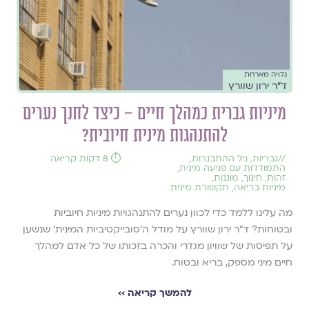
גלויה מארחת
ד"ר ירון שוורץ
מיניות גברית כמהלך חיים – כיצד לחנך נערים
להתנהגות מינית חיובית?
//
גבריות
,
גיל ההתבגרות
,
⏱️ 8 דקות קריאה
התמודדות עם פגיעה מינית
,
זהות
,
חינוך
,
מוגנות
,
מיניות בריאה
,
תקשורת מינית
מה עלינו ללמד כדי לכוון נערים להתנהגויות מיניות חיוביות
ובטוחות? ד"ר ירון שוורץ על מודל ה'סובייקטיביות המינית' שנשען
על תפיסות של שוויון מגדרי והכרה בזכותו של כל אדם למהלך
חיים מיני מספק, בריא ובטוח.
להמשך קריאה ››