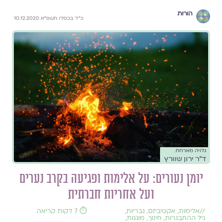
הורות
כ"ד בכסלו תשפ"א 10.12.2020
גלויה מארחת
ד"ר ירון שוורץ
יומן נעורים: על אלימות ופגיעה בקרב נערים
ועל אחריות חברתית
//
אלימות
,
אקטיביזם
,
גבריות
,
⏱️ 7 דקות קריאה
גיל ההתבגרות
,
חינוך
,
מוגנות
,