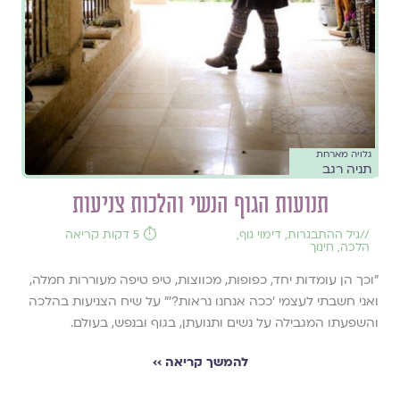
גלויה מארחת
תניה רגב
תנועות הגוף הנשי והלכות צניעות
//
גיל ההתבגרות
,
דימוי גוף
,
⏱️ 5 דקות קריאה
הלכה
,
חינוך
"וכך הן עומדות יחד, כפופות, מכווצות, טיפ טיפה מעוררות חמלה,
ואני חשבתי לעצמי 'ככה אנחנו נראות?'" על שיח הצניעות בהלכה
והשפעתו המגבילה על נשים ותנועתן, בגוף ובנפש, בעולם.
להמשך קריאה ››