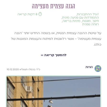
הגנה עצמית מעצימה
//
גיל ההתבגרות
,
⏱️ 8 דקות קריאה
התמודדות עם פגיעה מינית
,
חינוך
,
מוגנות
,
מיניות בריאה
,
רווחה גופנית
על שיטת ההגנה עצמית הנשית, או בשמה החדש יותר 'הגנה
עצמית מעצימה' - אשר רלוונטית לפיתוח והעצמת המוגנות של
כולנו.
להמשך קריאה ››
הורות
כ"ד בכסלו תשפ"א 10.12.2020