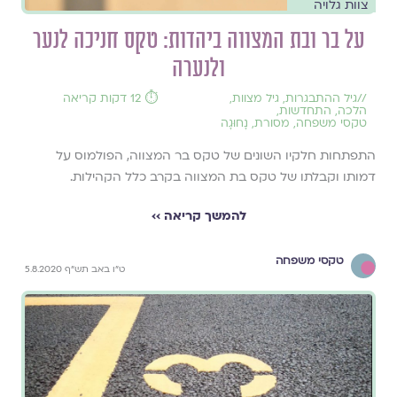
צוות גלויה
על בר ובת המצווה ביהדות: טקס חניכה לנער
ולנערה
//
גיל ההתבגרות
,
גיל מצוות
,
⏱️ 12 דקות קריאה
הלכה
,
התחדשות
,
טקסי משפחה
,
מסורת
,
נָחוּגָה
התפתחות חלקיו השונים של טקס בר המצווה, הפולמוס על
דמותו וקבלתו של טקס בת המצווה בקרב כלל הקהילות.
להמשך קריאה ››
טקסי משפחה
ט"ו באב תש"ף 5.8.2020