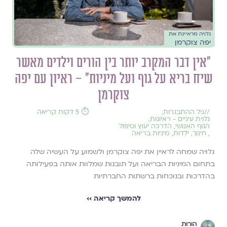
גלויה מראיינת את
יפה צוקרמן
״אין דבר המקרב יותר בין הורים וילדים מאשר
שיח בריא על גוף ועל מיניות״ – ראיון עם יפה
צוקרמן
//
גיל ההתבגרות
,
⏱️ 5 דקות קריאה
גלוית עיניים - ראיונות
,
הגוף האנושי
,
הדרכה יעוץ וטיפול
,
חינוך
,
ילדוּת
,
מיניות בריאה
גלויה שמחה לראיין את יפה צוקרמן ולשמוע על העשיה שלה
בתחום המיניות הבריאה ועל תובנות שמלוות אותה בפעילותה
בהדרכות ובנוכחות ברשתות החברתיות
להמשך קריאה ››
הורות