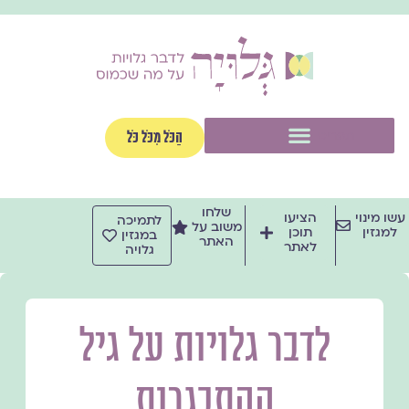
ילוג
תוכן
תפריט
הַכֹּל מִכֹּל כֹּל
שלחו
עשו מינוי
הציעו
לתמיכה
משוב על
למגזין
תוכן
במגזין
האתר
לאתר
גלויה
לדבר גלויות על גיל
ההתבגרות