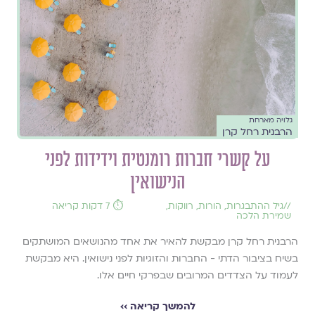
גלויה מארחת
הרבנית רחל קרן
על קשרי חברות רומנטית וידידות לפני
הנישואין
//
גיל ההתבגרות
,
הורות
,
רווקות
,
⏱️ 7 דקות קריאה
שמירת הלכה
הרבנית רחל קרן מבקשת להאיר את אחד מהנושאים המושתקים
בשיח בציבור הדתי - החברות והזוגיות לפני נישואין. היא מבקשת
לעמוד על הצדדים המרובים שבפרקי חיים אלו.
להמשך קריאה ››