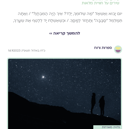
שירים על חוויית מלאות
יוֹם יָבוֹא וְאֶשְׁאַל "מַה שְּׁלוֹמְךָ, יֶלֶד? אֵיךְ הָיָה הַמִּבְחָן?" / וְאַתָּה
תְּמַלְמֵל "סַבַּבָּה" וְתַחֲזֹר לַמָּסָךְ. / וּכְשֶׁאֶשְׁלַח יָד לְלַטֵּף אֶת שְׂעָרְךָ,
להמשך קריאה ››
ספרות ורוח
כ״ח באלול תשפ״ג 14.9.2023
גלויה מארחת