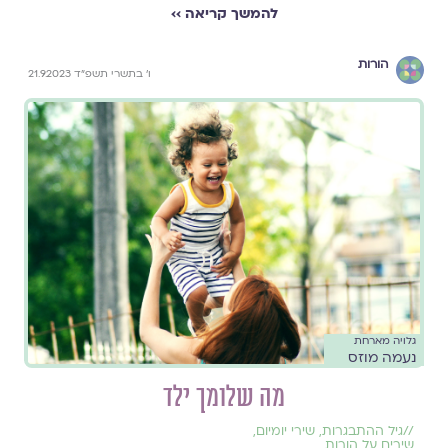
להמשך קריאה ››
הורות
ו׳ בתשרי תשפ״ד 21.9.2023
גלויה מארחת
נעמה מוזס
מה שלומך ילד
//
גיל ההתבגרות
,
שירי יומיום
,
שירים על הורות
,