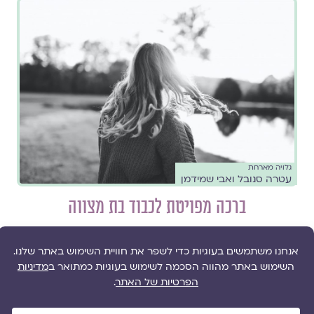
גלויה מארחת
עטרה סנובל ואבי שמידמן
ברכה מפויטת לכבוד בת מצווה
//
גיל ההתבגרות
,
גיל מצוות
,
טקסי משפחה
,
נָחוּגָה
,
פמיניזם
הצעה לפיוט עבור בת המצווה המדגיש את הערכים היהודים
שההורים מבקשים לברך בהם את בתם
להמשך קריאה ››