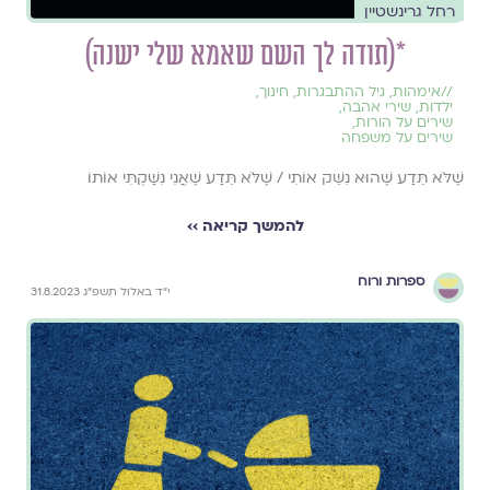
רחל גרינשטיין
*(תודה לך השם שאמא שלי ישנה)
//
אימהות
,
גיל ההתבגרות
,
חינוך
,
ילדוּת
,
שירי אהבה
,
שירים על הורות
,
שירים על משפחה
שֶׁלֹּא תֵּדַע שֶׁהוּא נִשֵּׁק אוֹתִי / שֶׁלֹּא תֵּדַע שֶׁאֲנִי נִשַּׁקְתִּי אוֹתוֹ
להמשך קריאה ››
ספרות ורוח
י״ד באלול תשפ״ג 31.8.2023