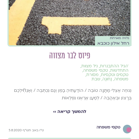
גלויה מארחת
רחל אילון כוכבא
פיוט לבר מצווה
//
גיל ההתבגרות
,
גיל מצוות
,
התחדשות
,
טקסי משפחה
,
טקסים וטקסיות
,
מסורת
,
משפחה
,
נָחוּגָה
,
שבת
גְּנוּזׇה אֶצְלִי מַתָּנָה טוֹבׇה / הוֹדַעְתִּיהׇ בַמׇּן וְגַם נִכְתְּבׇה / וְאַנְחׅילְכֶם
בְּרָצוֹן וּבְאַהֲבׇה / לְמַעַן אַרַאֶנּוּ נִפְלׇאוֹת
להמשך קריאה ››
טקסי משפחה
ט"ו באב תש"ף 5.8.2020