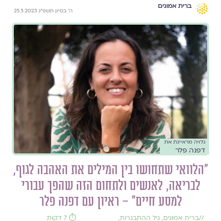
ברית אמונים
ה׳ בסיון תשפ״ג 25.5.2023
גלויה מראיינת את
דפנה פלר
"הלוואי שתחושו בין המילים את האהבה לגוף,
לבריאה, לאנשים ולתחום הזה שהפך עבורי
למסע חיים" – ראיון עם דפנה פלר
//
ברית אמונים
,
גיל ההתבגרות
,
⏱️ 7 דקות