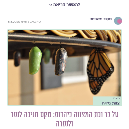
להמשך קריאה ››
טקסי משפחה
ט"ו באב תש"ף 5.8.2020
מאת
צוות גלויה
על בר ובת המצווה ביהדות: טקס חניכה לנער
ולנערה