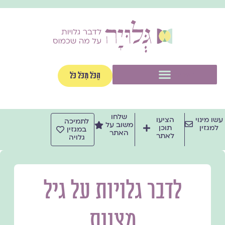
ילוג
תוכן
תפריט
הַכֹּל מִכֹּל כֹּל
שלחו
עשו מינוי
הציעו
לתמיכה
משוב על
למגזין
תוכן
במגזין
האתר
לאתר
גלויה
לדבר גלויות על גיל
מצוות