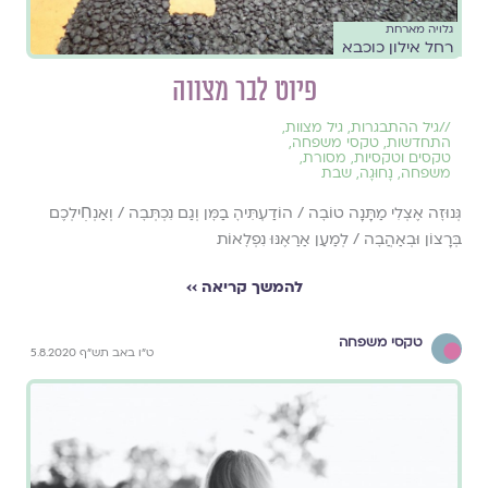
גלויה מארחת
רחל אילון כוכבא
פיוט לבר מצווה
//
גיל ההתבגרות
,
גיל מצוות
,
התחדשות
,
טקסי משפחה
,
טקסים וטקסיות
,
מסורת
,
משפחה
,
נָחוּגָה
,
שבת
גְּנוּזׇה אֶצְלִי מַתָּנָה טוֹבׇה / הוֹדַעְתִּיהׇ בַמׇּן וְגַם נִכְתְּבׇה / וְאַנְחׅילְכֶם
בְּרָצוֹן וּבְאַהֲבׇה / לְמַעַן אַרַאֶנּוּ נִפְלׇאוֹת
להמשך קריאה ››
טקסי משפחה
ט"ו באב תש"ף 5.8.2020