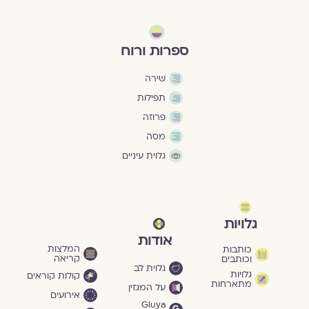
ספרות ורוח
שירה
תפילות
פרוזה
מסה
גלוית עיניים
גלויות
אודות
המלצות
כותבות
קריאה
וכותבים
גלוית לב
גלויות
קולות קוראים
מתארחות
על המגזין
אירועים
Gluya