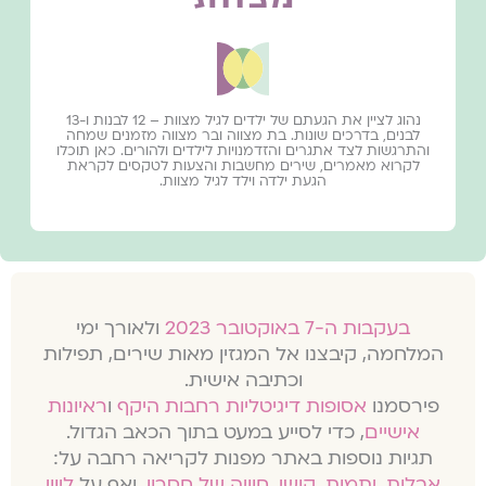
נהוג לציין את הגעתם של ילדים לגיל מצוות – 12 לבנות ו-13
לבנים, בדרכים שונות. בת מצווה ובר מצווה מזמנים שמחה
והתרגשות לצד אתגרים והזדמנויות לילדים ולהורים. כאן תוכלו
לקרוא מאמרים, שירים מחשבות והצעות לטקסים לקראת
הגעת ילדה וילד לגיל מצוות.
בעקבות ה-7 באוקטובר 2023
ולאורך ימי
המלחמה, קיבצנו אל המגזין מאות שירים, תפילות
וכתיבה אישית.
פירסמנו
אסופות דיגיטליות רחבות היקף
ו
ראיונות
אישיים
, כדי לסייע במעט בתוך הכאב הגדול.
תגיות נוספות באתר מפנות לקריאה רחבה על:
אבלות
,
יתמות
,
קושי
,
חוויה של חסרון
, ואף על
ליווי