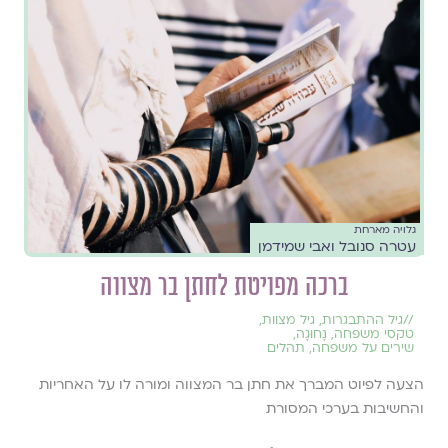
גלויה מארחת
עטרה סנובל ואבי שמידמן
ברכה מפויטת לחתן בר מצווה
//
גיל ההתבגרות
,
גיל מצוות
,
טקסי משפחה
,
נָחוּגָה
,
שירים על משפחה
,
תהלים
הצעה לפיוט המברך את חתן בר המצווה ומורה לו על האחריות
והחשיבות בערכי המסורת