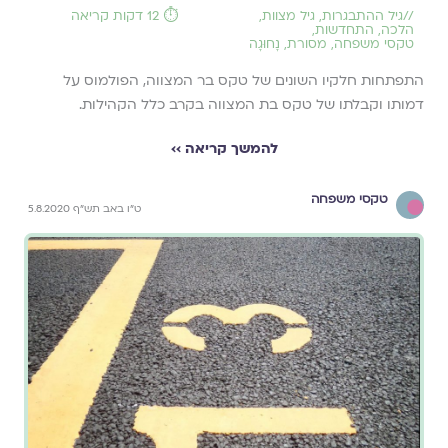
//
גיל ההתבגרות
,
גיל מצוות
,
⏱️ 12 דקות קריאה
הלכה
,
התחדשות
,
טקסי משפחה
,
מסורת
,
נָחוּגָה
התפתחות חלקיו השונים של טקס בר המצווה, הפולמוס על
דמותו וקבלתו של טקס בת המצווה בקרב כלל הקהילות.
להמשך קריאה ››
טקסי משפחה
ט"ו באב תש"ף 5.8.2020