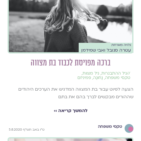
גלויה מארחת
עטרה סנובל ואבי שמידמן
ברכה מפויטת לכבוד בת מצווה
//
גיל ההתבגרות
,
גיל מצוות
,
טקסי משפחה
,
נָחוּגָה
,
פמיניזם
הצעה לפיוט עבור בת המצווה המדגיש את הערכים היהודים
שההורים מבקשים לברך בהם את בתם
להמשך קריאה ››
טקסי משפחה
ט"ו באב תש"ף 5.8.2020