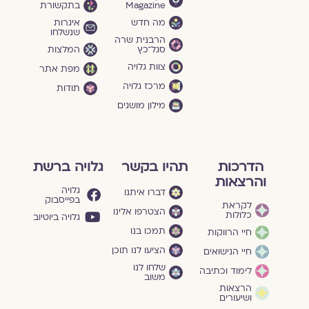
Magazine
בתקשורת
מה חדש
איגרות
שנשלחו
הרבנית שרה
סגל־כץ
המלצות
צוות גלויה
מפת אתר
מרכז גלויה
תודות
מילון מושגים
הדרכות
תהיו בקשר
גלויה ברשת
והרצאות
גלויה
דברו איתנו
בפייסבוק
לקראת
הצטרפו אלינו
כלולות
גלויה ביוטיוב
תמכו בנו
חיי הרווקות
הציעו לנו תוכן
חיי הנישואים
שלחו לנו
לימוד וכתיבה
משוב
הרצאות
ושיעורים