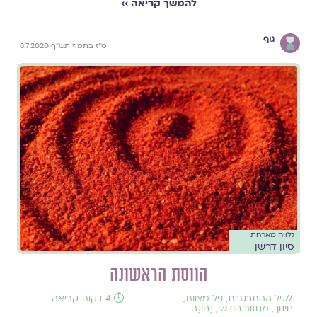
להמשך קריאה ››
גוף
ט"ז בתמוז תש"ף 8.7.2020
גלויה מארחת
סיון דרשן
הווסת הראשונה
//
גיל ההתבגרות
,
גיל מצוות
,
⏱️ 4 דקות קריאה
חינוך
,
מחזור חודשי
,
נָחוּגָה