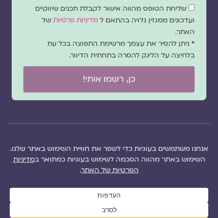
שדה
שליחת הטופס מהווה אישור לקבלת תכנים שיווקיים
הסכמה
ועדכונים ממגזין גלויה בהתאם ל
מדיניות פרטיות
של
האתר.
* ניתן להסיר את עצמך מרשימת התפוצה בכל עת
בלחיצה על הלינק להסרה בתחתית הדיוור.
כן, רשמו אותי!
© 2026 כל
במקרה
הוקם ב ❤ על ידי –
הזכויות של מגזין
של
לימונדה 2.0
| מיתוג:
מפת אתר
|
גלויה שמורות
שגגה
סטודיו נופר דסקל
תקנון אתר
|
למרכז "גלויה"
אנא
(2019), פיתוח מיתוג:
מדיניות פרטיות
|
ושרה סגל־כץ אלא
צרו
שרה סגל־כץ
ו
לימונדה
הציעו תוכן
אם צויין אחרת |
עימנו
2.0
(2020-2026)
לאתר
|
משבו
קשר