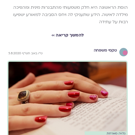
הוסת הראשונה היא חלק משמעותי מהתבגרות מינית ומהפיכה
מילדה לאישה. הידע שתעניקי לה ויחס הסביבה למאורע ישפיעו
רבות על עתידה
להמשך קריאה ››
טקסי משפחה
ט"ו באב תש"ף 5.8.2020
גלויה מארחת