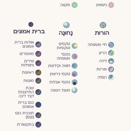
נישואין
מקווה
ברית אמונים
הורות
נָחוּגָה
אודות ברית
טקסים
חיי משפחה
אמונים
וטקסיות
הריון
מאמרים
טקסי
משפחה
שירים
לידה
ותפילות
חופה וקידושין
פוריות
ראיונות
טקסי גירושין
הפלה
מוגנוּת
טקסי אבלות
שבת
מעגל השנה
התייצבות
לצד דינה
כנס ברית
אמונים
תוכנית כנס
2023
בתקשורת