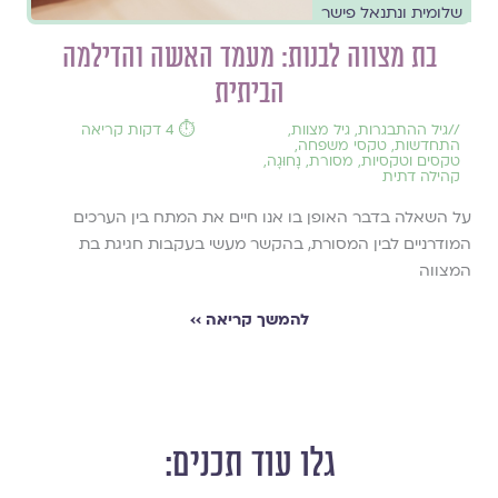
שלומית ונתנאל פישר
בת מצווה לבנות: מעמד האשה והדילמה
הביתית
//
גיל ההתבגרות
,
גיל מצוות
,
⏱️ 4 דקות קריאה
התחדשות
,
טקסי משפחה
,
טקסים וטקסיות
,
מסורת
,
נָחוּגָה
,
קהילה דתית
על השאלה בדבר האופן בו אנו חיים את המתח בין הערכים
המודרניים לבין המסורת, בהקשר מעשי בעקבות חגיגת בת
המצווה
להמשך קריאה ››
גלו עוד תכנים: