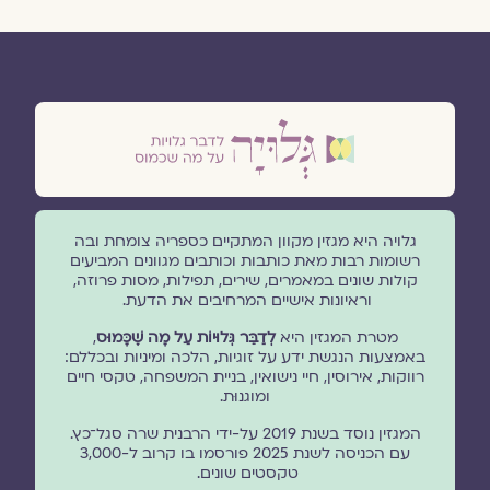
גלויה היא מגזין מקוון המתקיים כספריה צומחת ובה
רשומות רבות מאת כותבות וכותבים מגוונים המביעים
קולות שונים במאמרים, שירים, תפילות, מסות פרוזה,
וראיונות אישיים המרחיבים את הדעת.
מטרת המגזין היא
לְדַבֵּר גְּלוּיוֹת עַל מָה שֶׁכָּמוּס
,
באמצעות הנגשת ידע על זוגיות, הלכה ומיניות ובכללם:
רווקות, אירוסין, חיי נישואין, בניית המשפחה, טקסי חיים
ומוגנוּת.
המגזין נוסד בשנת 2019 על-ידי הרבנית שרה סגל־כץ.
עם הכניסה לשנת 2025 פורסמו בו קרוב ל-3,000
טקסטים שונים.