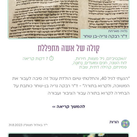
גלויה מארחת
ד"ר רבקה נריה-בן שחר
קולה של אשה מתפללת
//
אקטיביזם
,
גיל מצוות
,
חירות
,
⏱️ 7 דקות קריאה
לוח השנה, חגים ומועדים
,
נָחוּגָה
,
פמיניזם
,
קהילה דתית
,
שבת
״הגעתי לגיל 40, והחלטתי שיום הולדת עגול זה סיבה לעבור את
המשוכה, ולקרוא בתורה״ - ד״ר רבקה נריה בן-שחר כותבת על
הבחירה לקרוא בתורה עבור הציבור ועבורה
להמשך קריאה ››
הורות
י״ד באלול תשפ״ג 31.8.2023