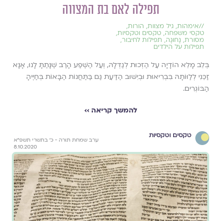
תפילה לאם בת המצווה
//
אימהות
,
גיל מצוות
,
הורות
,
טקסי משפחה
,
טקסים וטקסיות
,
מסורת
,
נָחוּגָה
,
תפילות לחיבור
,
תפילות על הילדים
בְּלֵב מָלֵא הוֹדָיָה עַל הַזְּכוּת לְגַדְּלָהּ, וְעַל הַשֶּׁפַע הָרַב שֶׁנָּתַתָּ לָנוּ, אָנָּא
זַכֵּנִי לְלַוּוֹתָהּ בִּבְרִיאוּת וּבְיִשּׁוּב הַדַּעַת גַּם בַּתַּחֲנוֹת הַבָּאוֹת בְּחַיֶּיהָ
הַבּוֹגְרִים.
להמשך קריאה ››
טקסים וטקסיות
ערב שמחת תורה - כ׳ בתשרי תשפ״א
8.10.2020