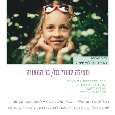
גלויה מארחת
תהילה אזולאי שאול
תפילה להורי בת/ בר המצווה
//
גיל ההתבגרות
,
גיל מצוות
,
הורות
,
טקסים וטקסיות
,
תפילות לחיבור
,
תפילות על הילדים
תֵּן לְחֵיקֵנוּ הַחַם, שֶׁיִּלֵּד וְהֵכִיל, הֶאֱכִיל וְנָשָׂא - לִהְיוֹת הַמָּקוֹם מִמֶּנּוּ
יוֹצְאִים וְאֵלָיו שָׁבִים בִּכְדֵי / לְסַפֵּר, לִצְחֹק, לִבְכּוֹת, לְהִתְיַעֵץ, לְהִתְנַחֵם.