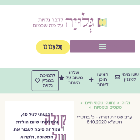
וג
וכן
תפריט
הַכֹּל מִכֹּל כֹּל
שלחו
שו מינוי
הציעו
לתמיכה
משוב על
למגזין
תוכן
במגזין
האתר
לאתר
גלויה
גלויה
נחוגה: טקסי חיים
טקסים וטקסיות
קולה
״הגעתי לגיל 40,
ד״ר
ערב שמחת תורה - כ׳ בתשרי
תשפ״א 8.10.2020
והחלטתי שיום הולדת
רבקה
עגול זה סיבה לעבור את
של
נריה
המשוכה, ולקרוא