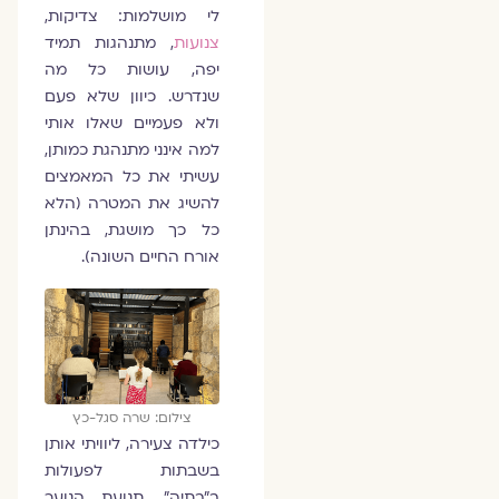
לי מושלמות: צדיקות,
צנועות
, מתנהגות תמיד
יפה, עושות כל מה
שנדרש. כיוון שלא פעם
ולא פעמיים שאלו אותי
למה אינני מתנהגת כמותן,
עשיתי את כל המאמצים
להשיג את המטרה (הלא
כל כך מושגת, בהינתן
אורח החיים השונה).
צילום: שרה סגל-כץ
כילדה צעירה, ליוויתי אותן
בשבתות לפעולות
ב"בתיה", תנועת הנוער