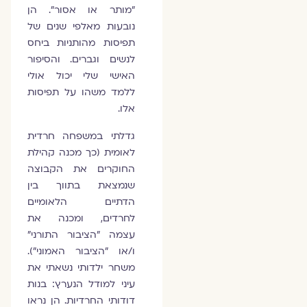
"מותר או אסור". הן
נובעות מאלפי שנים של
תפיסות מהותניות ביחס
לנשים וגברים. והסיפור
האישי שלי יכול אולי
ללמד משהו על תפיסות
אלו.
גדלתי במשפחה חרדית
לאומית (כך מכנה קהילת
החוקרים את הקבוצה
שנמצאת בתווך בין
הדתיים הלאומיים
לחרדים, ומכנה את
עצמה "הציבור התורני"
ו/או "הציבור האמוני").
משחר ילדותי נשאתי את
עיני למודל הנערץ: בנות
דודותי החרדיות. הן נראו