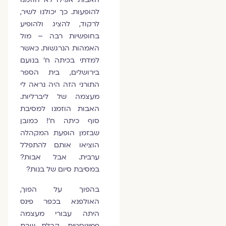
להופעות. כך יכולנו לשיר,
לרקוד, להציג ולהופיע
בחופשיות רבה – מול
האמהות הנרגשות. כאשר
למדתי בכיתה ח' בנועם
בירושלים, בית הספר
התורני הזה היה נראה לי
מעצמה של ליברליות.
האבות הוזמנו למסיבת
סוף כיתה ח'! כמובן
שבזמן הופעת המקהלה
הוציאו אותם להתפלל
ערבית. אבל אבות?
במסיבת סיום של בנות?
בהפוך על הפוך,
האולפנא בכפר פינס
היתה עבורי מעצמה
פמיניסטית. קבלת שבת