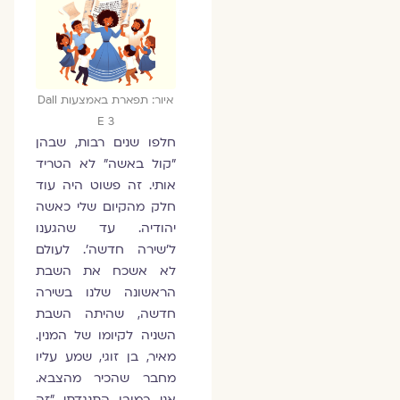
איור: תפארת באמצעות Dall
E 3
חלפו שנים רבות, שבהן
"קול באשה" לא הטריד
אותי. זה פשוט היה עוד
חלק מהקיום שלי כאשה
יהודיה. עד שהגענו
ל׳שירה חדשה׳. לעולם
לא אשכח את השבת
הראשונה שלנו בשירה
חדשה, שהיתה השבת
השניה לקיומו של המנין.
מאיר, בן זוגי, שמע עליו
מחבר שהכיר מהצבא.
אני, כמובן, התנגדתי. "זה