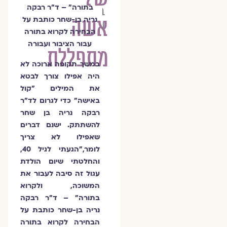
בן
בתורה״ – ד״ר רבקה
אשה
נריה בן-שחר כותבת על
שחר
הבחירה לקרוא בתורה
עבור הציבור ועבורה
מתפללת
במשך תקופה ארוכה לא
היה אפילו צורך לבטא
את המילים "קול
באישה" כדי לגרום לד"ר
רבקה נריה בן שחר
להשתתק. ישנם דברים
שאפילו לא צריך
לומר,״הגעתי לגיל 40,
והחלטתי שיום הולדת
עגול זה סיבה לעבור את
המשוכה, ולקרוא
בתורה״ – ד״ר רבקה
נריה בן-שחר כותבת על
הבחירה לקרוא בתורה