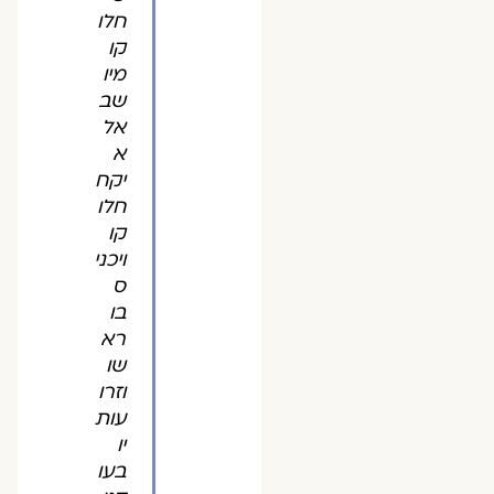
חלו
קו
מיו
שב
אל
א
יקח
חלו
קו
ויכני
ס
בו
רא
שו
וזרו
עות
יו
בעו