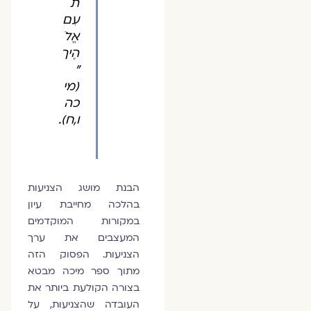
ת
עִם
אֱלֹ
הֶיך
"
(מי
כה
ו,ח).
הבנת מושג הצניעות
בהלכה מחייבת עיון
במקורות המוקדמים
המעצבים את ערך
הצניעות. הפסוק הזה
מתוך ספר מיכה מבטא
בצורה הקולעת ביותר את
העובדה שהצניעות, על