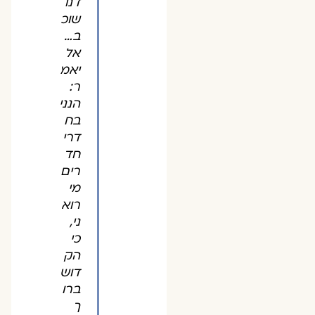
דנו
שוכ
ב…
אל
יאמ
ר:
הנני
בח
דרי
חד
רים
מי
רוא
ני,
כי
הק
דוש
ברו
ך