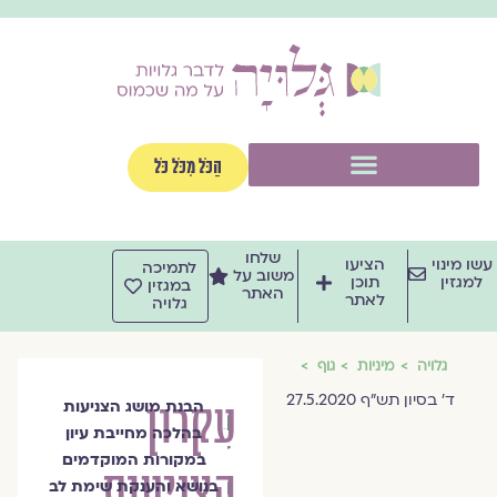
וג
וכן
תפריט
הַכֹּל מִכֹּל כֹּל
שלחו
שו מינוי
הציעו
לתמיכה
משוב על
למגזין
תוכן
במגזין
האתר
לאתר
גלויה
גלויה
מיניות
גוף
ד' בסיון תש"ף 27.5.2020
עקרון
הבנת מושג הצניעות
הרבנית
בהלכה מחייבת עיון
ד"ר
במקורות המוקדמים
הצניעות
מיכל
בנושא והענקת שימת לב