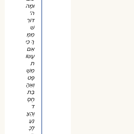
וּמָה
ה'
דּוֹרֵ
שׁ
מִמְּ
ךָ כִּי
אִם
עֲשׂוֹ
ת
מִשְׁ
פָּט
וְאַהֲ
בַת
חֶסֶ
ד
וְהַצְ
נֵעַ
לֶכֶ