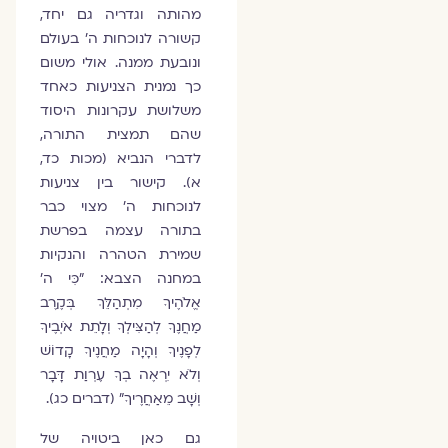
מהותה וגדריה גם יחד,
קשורה לנוכחות ה' בעולם
ונובעת ממנה. אולי משום
כך נמנית הצניעות כאחד
משלושת עקרונות היסוד
שהם תמצית התורה,
לדברי הנביא (מכות כד,
א). קישור בין צניעות
לנוכחות ה' מצוי כבר
בתורה עצמה בפרשת
שמירת הטהרה והנקיות
במחנה הצבא: "כִּי ה'
אֱלֹהֶיךָ מִתְהַלֵּךְ בְּקֶרֶב
מַחֲנֶךָ לְהַצִּילְךָ וְלָתֵת אֹיְבֶיךָ
לְפָנֶיךָ וְהָיָה מַחֲנֶיךָ קָדוֹשׁ
וְלֹא יִרְאֶה בְךָ עֶרְוַת דָּבָר
וְשָׁב מֵאַחֲרֶיךָ" (דברים כג).
גם כאן ביטויה של