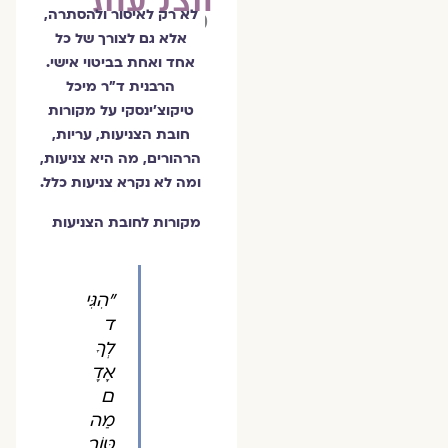
טיקוצ'ינסקי
לא רק לאיסור ולהסתרה,
אלא גם לצורך של כל
אחד ואחת בביטוי אישי.
הרבנית ד״ר מיכל
טיקוצ'ינסקי על מקורות
חובת הצניעות, עריות,
הרהורים, מה היא צניעות,
ומה לא נקרא צניעות כלל.
מקורות לחובת הצניעות
"הִגִּי
ד
לְךָ
אָדָ
ם
מַה
טּוֹב