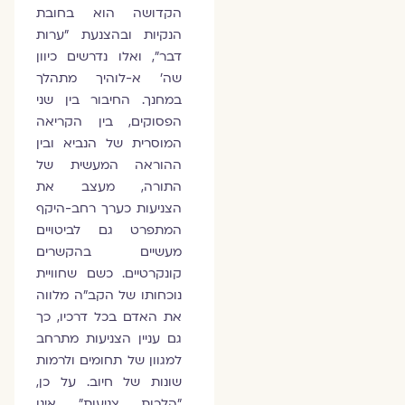
הקדושה הוא בחובת
הנקיות ובהצנעת "ערות
דבר", ואלו נדרשים כיוון
שה' א-לוהיך מתהלך
במחנך. החיבור בין שני
הפסוקים, בין הקריאה
המוסרית של הנביא ובין
ההוראה המעשית של
התורה, מעצב את
הצניעות כערך רחב-היקף
המתפרט גם לביטויים
מעשיים בהקשרים
קונקרטיים. כשם שחוויית
נוכחותו של הקב"ה מלווה
את האדם בכל דרכיו, כך
גם עניין הצניעות מתרחב
למגוון של תחומים ולרמות
שונות של חיוב. על כן,
"הלכות צניעות" אינן