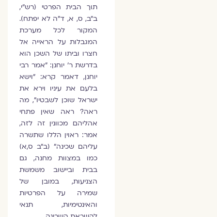
תוך הבית הפרטי (רש"י,
ב"ב, ס, א, ד"ה לא יפתח).
המקור לכל מערכת
המגבלות על הראייה אל
חצרו וביתו של השכן הוא
בדרשת ר' יוחנן: "אמר רבי
יוחנן, דאמר קרא: "וישא
בלעם את עיניו וירא את
ישראל שוכן לשבטיו", מה
ראה? ראה שאין פתחי
אהליהם מכוונין זה לזה,
אמר: ראוין הללו שתשרה
עליהם שכינה" (ב"ב ס,א)
כמו במצוות מחנה, גם
בבית וביישוב משמשת
הצניעות, במובן של
שמירה על הפרטיות
והאינטימיות, תנאי
להשראת השכינה.