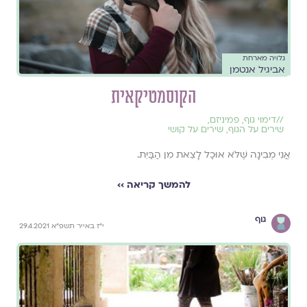
גלויה מארחת
אביגיל אנטמן
הקוסמטיקאית
//
דימוי גוף
,
פמיניזם
,
שירים על הגוף
,
שירים על קושי
אֲנִי מְבִינָה שֶׁלֹּא אוּכַל לָצֵאת מִן הַבַּיִת.
להמשך קריאה ››
גוף
י"ז באייר תשפ"א 29.4.2021