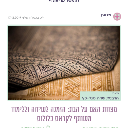
להמשך קריאה ››
אירוסין
י"ט בכסלו תש"ף 17.12.2019
מאת
הרבנית שרה סגל-כץ
מצוות האם על הבת: הזמנה לשיחה וללימוד
משותף לקראת כלולות