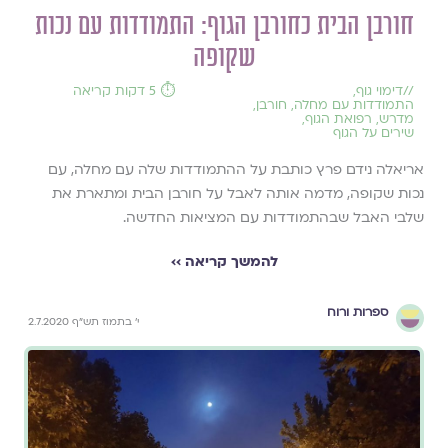
חורבן הבית כחורבן הגוף: התמודדות עם נכות
שקופה
//
דימוי גוף
,
⏱️ 5 דקות קריאה
התמודדות עם מחלה
,
חורבן
,
מדרש
,
רפואת הגוף
,
שירים על הגוף
אריאלה נידם פרץ כותבת על ההתמודדות שלה עם מחלה, עם
נכות שקופה, מדמה אותה לאבל על חורבן הבית ומתארת את
שלבי האבל שבהתמודדות עם המציאות החדשה.
להמשך קריאה ››
ספרות ורוח
י' בתמוז תש"ף 2.7.2020