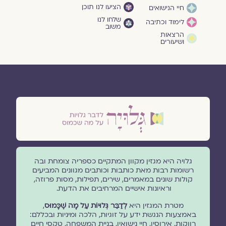
הציעו לנו תוכן
חיי הנישואים
שלחו לנו
לימוד וכתיבה
משוב
הרצאות
ושיעורים
גלויה היא מגזין מקוון המתקיים כספריה צומחת ובה
רשומות רבות מאת כותבות וכותבים מגוונים המביעים
קולות שונים במאמרים, שירים, תפילות, מסות פרוזה,
וראיונות אישיים המרחיבים את הדעת.
מטרת המגזין היא
לְדַבֵּר גְּלוּיוֹת עַל מָה שֶׁכָּמוּס
,
באמצעות הנגשת ידע על זוגיות, הלכה ומיניות ובכללם:
רווקות, אירוסין, חיי נישואין, בניית המשפחה, טקסי חיים