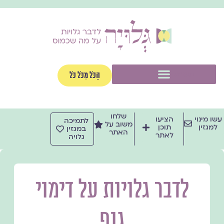
ילוג
תוכן
תפריט
הַכֹּל מִכֹּל כֹּל
שלחו
עשו מינוי
הציעו
לתמיכה
משוב על
למגזין
תוכן
במגזין
האתר
לאתר
גלויה
לדבר גלויות על דימוי
גוף