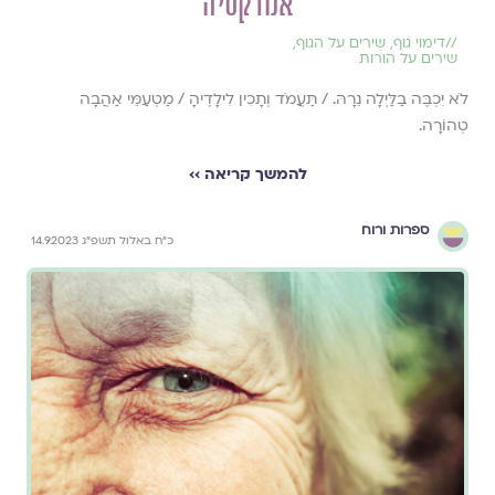
אנורקסיה
//
דימוי גוף
,
שירים על הגוף
,
שירים על הורות
לֹא יִכְבֶּה בַלַּיְלָה נֵרָהּ. / תַּעֲמֹד וְתָכִין לִילָדֶיהָ / מַטְעַמֵּי אַהֲבָה
טְהוֹרָה.
להמשך קריאה ››
ספרות ורוח
כ״ח באלול תשפ״ג 14.9.2023