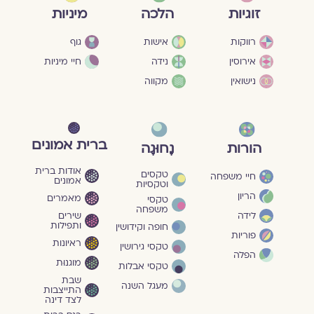
מיניות
זוגיות
הלכה
גוף
רווקות
אישות
חיי מיניות
אירוסין
נידה
נישואין
מקווה
ברית אמונים
הורות
נָחוּגָה
אודות ברית
טקסים
חיי משפחה
אמונים
וטקסיות
הריון
מאמרים
טקסי
משפחה
שירים
לידה
ותפילות
חופה וקידושין
פוריות
ראיונות
טקסי גירושין
הפלה
מוגנוּת
טקסי אבלות
שבת
מעגל השנה
התייצבות
לצד דינה