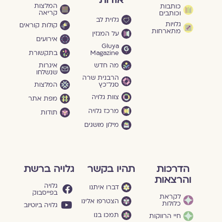
אודות
המלצות
כותבות
קריאה
וכותבים
גלוית לב
גלויות
קולות קוראים
מתארחות
על המגזין
אירועים
Gluya
Magazine
בתקשורת
מה חדש
איגרות
שנשלחו
הרבנית שרה
סגל־כץ
המלצות
צוות גלויה
מפת אתר
מרכז גלויה
תודות
מילון מושגים
הדרכות
תהיו בקשר
גלויה ברשת
והרצאות
גלויה
דברו איתנו
בפייסבוק
לקראת
הצטרפו אלינו
כלולות
גלויה ביוטיוב
תמכו בנו
חיי הרווקות