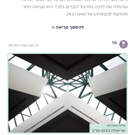
שהחלה את דרכה כתרגול לגברים בלבד היא מביאה מזור
ומסייעת לבעיותיהן של נשים רבות.
להמשך קריאה ››
גוף
ח' באב תש"ף 29.7.20
גלויה מארחת
אריאלה נידם-פרץ