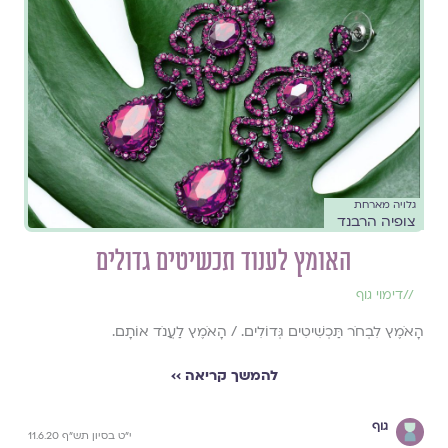
גלויה מארחת
צופיה הרבנד
האומץ לענוד תכשיטים גדולים
//
דימוי גוף
הָאֹמֶץ לִבְחֹר תַּכְשִׁיטִים גְּדוֹלִים. / הָאֹמֶץ לַעֲנֹד אוֹתָם.
להמשך קריאה ››
גוף
י"ט בסיון תש"ף 11.6.20