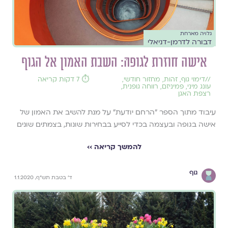
גלויה מארחת
דבורה לדרמן-דניאלי
אישה חוזרת לגופהּ: השבת האמון אל הגוף
//
דימוי גוף
,
זהות
,
מחזור חודשי
,
⏱️ 7 דקות קריאה
עונג מיני
,
פמיניזם
,
רווחה גופנית
,
רצפת האגן
עיבוד מתוך הספר "הרחם יודעת" על מנת להשיב את האמון של
אישה בגופה ובעצמה בכדי לסייע בבחירות שונות, בצמתים שונים
להמשך קריאה ››
גוף
ד' בטבת תש"ף, 1.1.2020