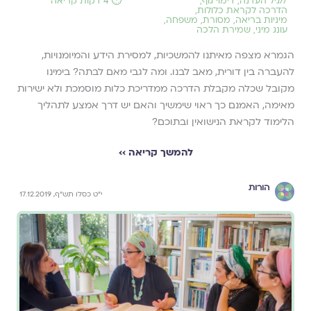
//
גיל העדנה
,
דימוי גוף
,
⏱️ 4 דקות קריאה
הדרכה לקראת כלולות
,
מיניות בריאה
,
מסורת
,
משפחה
,
עונג מיני
,
שמירת הלכה
הגמרא מצפה מאיתנו להמשכיות, למסירת הידע והמיומנויות,
להעברה בין דורית, מאב לבנו. ומה לגבי מאם לבתה? בימינו
מקובל שכלה מקבלת הדרכה ממדריכת כלות מוסמכת ולא ישירות
מאימה, האמנם כך ראוי שימשיך והאם יש דרך אמצע לתהליך
הלימוד לקראת הנישואין ובתוכם?
להמשך קריאה ››
הורות
י"ט כסלו תש"ף, 17.12.2019