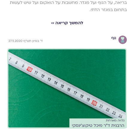
בריאה, על הגוף ועל מגדר. מחשבות על הואקום ועל שיש לעשות
בתחום במגזר הדתי.
להמשך קריאה ››
גוף
ד' בסיון תש"ף 27.5.2020
גלויה מארחת
הרבנית ד"ר מיכל טיקוצ'ינסקי