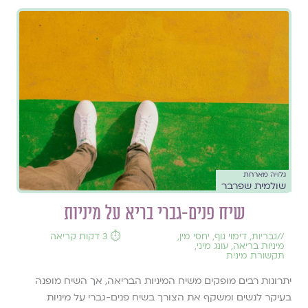
גלויה מארחת
שולמית שפרבר
שיח פנים-גברי בריא על מיניות
//
גבריות
,
דימוי גוף
,
יחסי מין
,
⏱️ 3 דקות קריאה
מיניות בריאה
,
עונג מיני
,
תקשורת מינית
יתרונות רבים מופקים משיח המיניות הבריאה, אך השיח מופנה
בעיקר לנשים ומשקף את הצורך בשיח פנים-גברי על מיניות