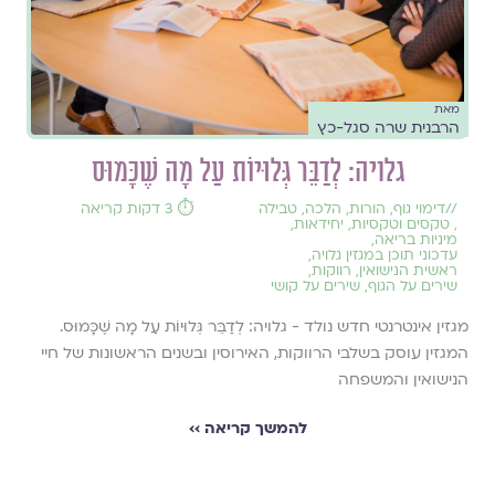
מאת
הרבנית שרה סגל-כץ
גלויה: לְדַבֵּר גְּלוּיוֹת עַל מָה שֶׁכָּמוּס
//
דימוי גוף
,
הורות
,
הלכה
,
טבילה
⏱️ 3 דקות קריאה
,
טקסים וטקסיות
,
יחידאות
,
מיניות בריאה
,
עדכוני תוכן במגזין גלויה
,
ראשית הנישואין
,
רווקות
,
שירים על הגוף
,
שירים על קושי
מגזין אינטרנטי חדש נולד - גלויה: לְדַבֵּר גְּלוּיוֹת עַל מָה שֶׁכָּמוּס.
המגזין עוסק בשלבי הרווקות, האירוסין ובשנים הראשונות של חיי
הנישואין והמשפחה
להמשך קריאה ››