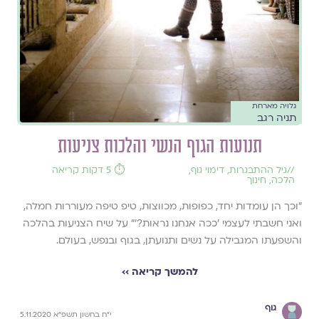
גלויה מארחת
תניה רגב
תנועות הגוף הנשי והלכות צניעות
//
גיל ההתבגרות
,
דימוי גוף
,
⏱️ 5 דקות קריאה
הלכה
,
חינוך
"וכך הן עומדות יחד, כפופות, מכווצות, טיפ טיפה מעוררות חמלה,
ואני חשבתי לעצמי 'ככה אנחנו נראות?'" על שיח הצניעות בהלכה
והשפעתו המגבילה על נשים ותנועתן, בגוף ובנפש, בעולם.
להמשך קריאה ››
גוף
י״ח בחשון תשפ״א 5.11.2020