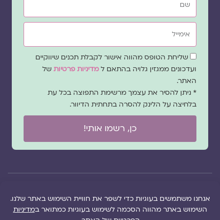
אימייל
שדה
שליחת הטופס מהווה אישור לקבלת תכנים שיווקיים
הסכמה
ועדכונים ממגזין גלויה בהתאם ל
מדיניות פרטיות
של
האתר.
* ניתן להסיר את עצמך מרשימת התפוצה בכל עת
בלחיצה על הלינק להסרה בתחתית הדיוור.
כן, רשמו אותי!
© 2026 כל
במקרה
הוקם ב ❤ על ידי –
הזכויות של מגזין
של
לימונדה 2.0
| מיתוג:
מפת אתר
|
גלויה שמורות
שגגה