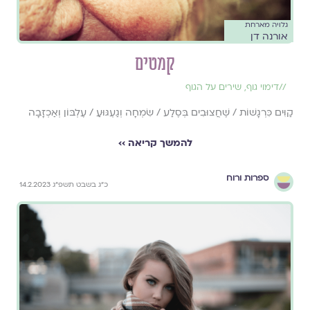
גלויה מארחת
אורנה דן
קמטים
//
דימוי גוף
,
שירים על הגוף
קַוִּים כִּרְגָשׁוֹת / שֶׁחֲצוּבִים בְּסֶלַע / שִׂמְחָה וְגַעְגּוּעַ / עֶלְבּוֹן וְאַכְזָבָה
להמשך קריאה ››
ספרות ורוח
כ״ג בשבט תשפ״ג 14.2.2023