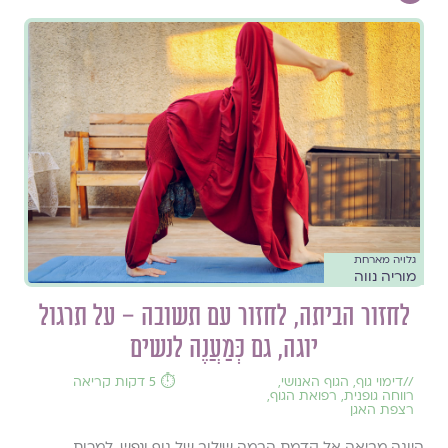
גלויה מארחת
מוריה נווה
לחזור הביתה, לחזור עם תשובה – על תרגול
יוגה, גם כְּמַעֲנֶה לנשים
//
דימוי גוף
,
הגוף האנושי
,
⏱️ 5 דקות קריאה
רווחה גופנית
,
רפואת הגוף
,
רצפת האגן
היוגה מביאה אל קדמת הבמה שילוב של גוף ונפש. למרות