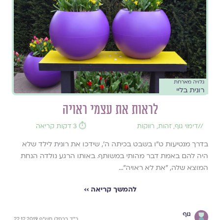
גלויה מארחת
רונית בליי
לראות את עצמי ראויה
//
דימוי גוף
,
זהות
,
רווקות
⏱️ 3 דקות קריאה
בדרך מנטיעות ט"ו בשבט בכיתה ה', שידכו את רונית לילד שלא
היה להם באמת דבר מהותי במשותף. באותו הרגע נולדה הנחת
המוצא שלה, "את לא ראויה"...
להמשך קריאה ››
גוף
כ"ד בכסלו תש"ף 22.12.2019