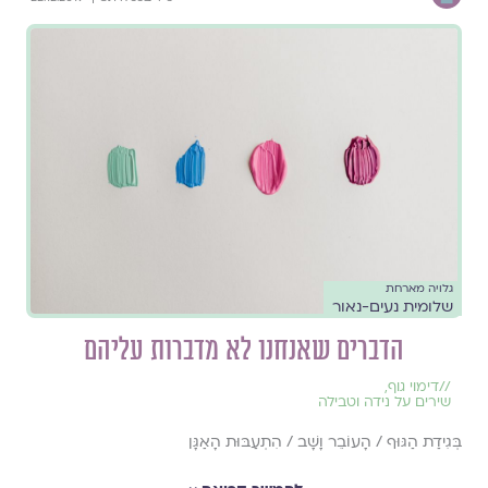
גלויה מארחת
שלומית נעים-נאור
הדברים שאנחנו לא מדברות עליהם
//
דימוי גוף
,
שירים על נידה וטבילה
בְּגִידַת הַגּוּף / הָעוֹבֵר וָשָׁב / הִתְעַבּוּת הָאַגָּן