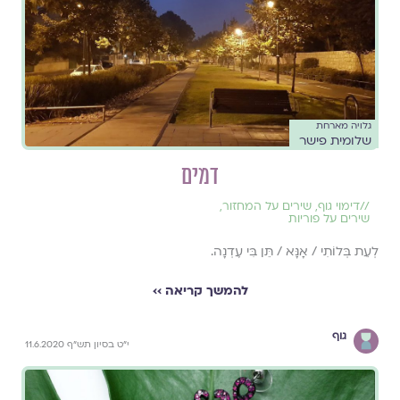
גלויה מארחת
שלומית פישר
דמים
//
דימוי גוף
,
שירים על המחזור
,
שירים על פוריות
לְעֵת בְּלוֹתִי / אָנָּא / תֵּן בִּי עֶדְנָה.
להמשך קריאה ››
גוף
י"ט בסיון תש"ף 11.6.2020