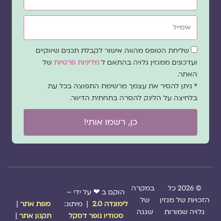
אימייל
שדה
שליחת הטופס מהווה אישור לקבלת תכנים שיווקיים
הסכמה
ועדכונים ממגזין גלויה בהתאם ל
מדיניות פרטיות
של
האתר.
* ניתן להסיר את עצמך מרשימת התפוצה בכל עת
בלחיצה על הלינק להסרה בתחתית הדיוור.
כן, רשמו אותי!
© 2026 כל
במקרה
הוקם ב ❤ על ידי –
הזכויות של מגזין
של
לימונדה 2.0
| מיתוג:
מפת אתר
|
גלויה שמורות
שגגה
סטודיו נופר דסקל
תקנון אתר
|