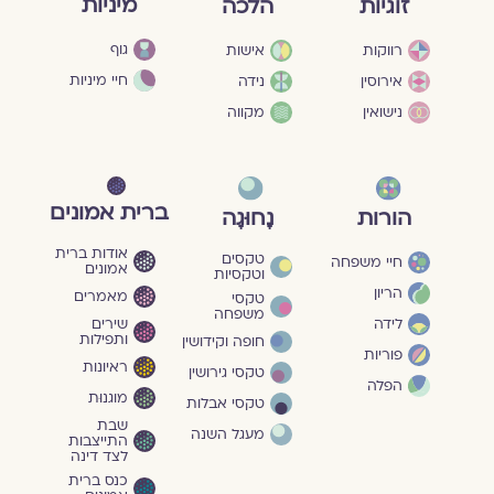
מיניות
זוגיות
הלכה
גוף
רווקות
אישות
חיי מיניות
אירוסין
נידה
נישואין
מקווה
ברית אמונים
הורות
נָחוּגָה
אודות ברית
טקסים
חיי משפחה
אמונים
וטקסיות
הריון
מאמרים
טקסי
משפחה
שירים
לידה
ותפילות
חופה וקידושין
פוריות
ראיונות
טקסי גירושין
הפלה
מוגנוּת
טקסי אבלות
שבת
מעגל השנה
התייצבות
לצד דינה
כנס ברית