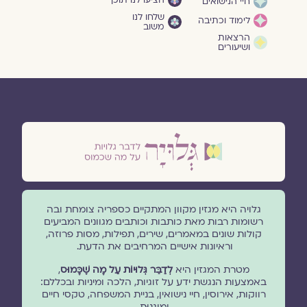
חיי הנישואים
שלחו לנו
לימוד וכתיבה
משוב
הרצאות
ושיעורים
גלויה היא מגזין מקוון המתקיים כספריה צומחת ובה
רשומות רבות מאת כותבות וכותבים מגוונים המביעים
קולות שונים במאמרים, שירים, תפילות, מסות פרוזה,
וראיונות אישיים המרחיבים את הדעת.
מטרת המגזין היא
לְדַבֵּר גְּלוּיוֹת עַל מָה שֶׁכָּמוּס
,
באמצעות הנגשת ידע על זוגיות, הלכה ומיניות ובכללם:
רווקות, אירוסין, חיי נישואין, בניית המשפחה, טקסי חיים
ומוגנוּת.