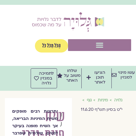
וג
וכן
תפריט
הַכֹּל מִכֹּל כֹּל
שלחו
שו מינוי
הציעו
לתמיכה
משוב על
למגזין
תוכן
במגזין
האתר
לאתר
גלויה
גלויה
מיניות
גוף
י"ט בסיון תש"ף 11.6.20
שיח
יתרונות רבים מופקים
שולמית
משיח המיניות הבריאה,
שפרבר
אך השיח מופנה בעיקר
פנים-גברי
לנשים. שולמית שפרבר