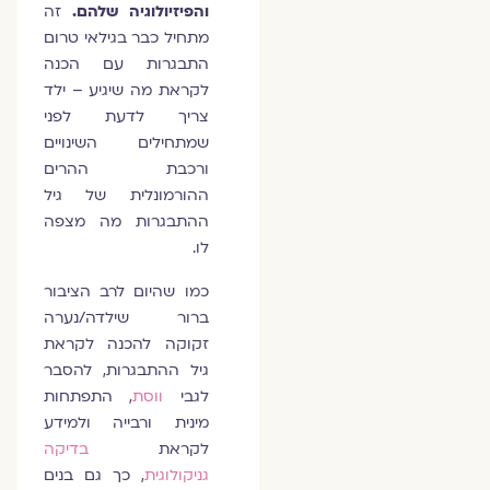
והפיזיולוגיה שלהם.
זה
מתחיל כבר בגילאי טרום
התבגרות עם הכנה
לקראת מה שיגיע – ילד
צריך לדעת לפני
שמתחילים השינויים
ורכבת ההרים
ההורמונלית של גיל
ההתבגרות מה מצפה
לו.
כמו שהיום לרב הציבור
ברור שילדה/נערה
זקוקה להכנה לקראת
גיל ההתבגרות, להסבר
לגבי
ווסת
, התפתחות
מינית ורבייה ולמידע
לקראת
בדיקה
גניקולוגית
, כך גם בנים