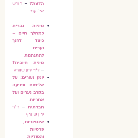
הדעת?
–
חורש
אל-עמי
מיניות גברית
כמהלך חיים –
כיצד לחנך
נערים
להתנהגות
מינית חיובית?
–
ד"ר ירון שוורץ
יומן נעורים: על
אלימות ופגיעה
בקרב נערים ועל
אחריות
חברתית
–
ד"ר
ירון שוורץ
אינטימיות,
פרטיות
והסודיות