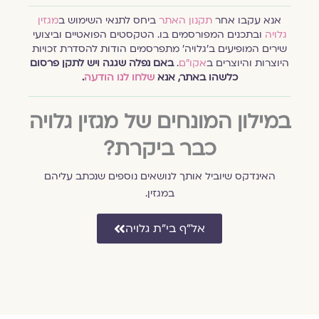
אנא עקבו אחר
תקנון האתר
ביחס לתנאי השימוש ב
מגזין
גלויה
ובתכנים המפורסמים בו. הטקסטים הפואטיים וביצועי
שירים המופיעים ב׳גלויה׳ מתפרסמים הודות להסדרת זכויות
היוצרות והיוצרים ב
אקו״ם
.
באם נפלה שגגה ויש לתקן פרסום
כלשהו באתר, אנא
שלחו לנו הודעה
.
במילון המונחים של מגזין גלויה
כבר ביקרת?
האינדקס שיוביל אותך לנושאים נוספים שנכתב עליהם
במגזין.
אל״ף בי״ת גלויה