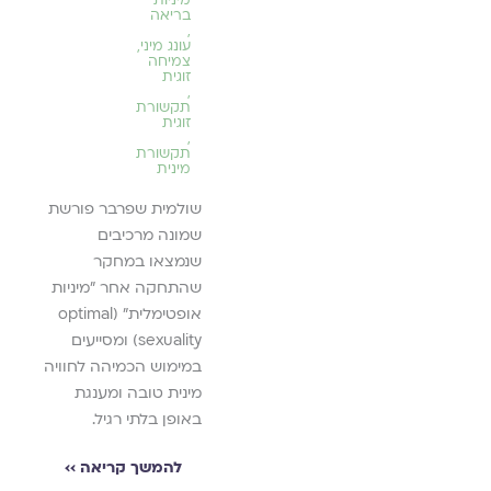
עוצמתי לעוררות מינית
t
בריאה
ר.
,
ולתשוקה. עבור זוגות
עונג מיני
,
הואקום
//
צמיחה
רבים גילוי מקומות אלו
lish
זוגית
שות בתחום
ent
בגוף הם פתח
,
out
תקשורת
להתנסויות אינטימיות
nah
זוגית
and
,
חדשות ומרגשות.
ual
יאה ››
תקשורת
use
מינית
,
להמשך קריאה ››
uya
שולמית שפרבר פורשת
ine
lish
שמונה מרכיבים
ent
,
שנמצאו במחקר
ברי
אמונ
שהתחקה אחר "מיניות
,
אופטימלית" (optimal
התמ
עם 
sexuality) ומסייעים
מיני
,
במימוש הכמיהה לחוויה
מאז
מינית טובה ומענגת
השב
באו
באופן בלתי רגיל.
,
מוג
שבו
התי
להמשך קריאה ››
לצד 