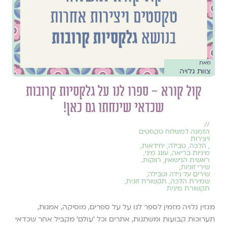
מאת
צוות גלויה
קול קורא – ספרו לנו על גלקסיות קרובות
שכדאי שינחתו גם כאן!
//
הזמנה למשלוח טקסטים
ויצירות
,
הלכה
,
טבילה
,
יחידאות
,
מיניות בריאה
,
עונג מיני
,
ראשית הנישואין
,
רווקות
,
שירי זוגיות
,
שירים על נידה וטבילה
,
שמירת הלכה
,
תקשורת זוגית
,
תקשורת מינית
מגזין גלויה מזמין לספר לנו על על ספרים, מוסיקה, אמנות,
תערוכות קבועות ומשתנות, אתרים וכל ׳עולם׳ מקביל אחר שכדאי