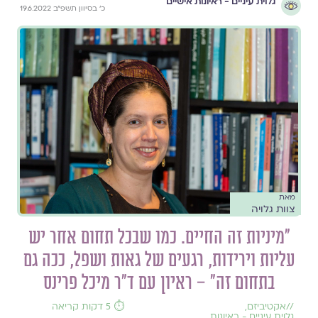
גלוית עיניים - ראיונות אישיים
כ׳ בסיוון תשפ״ב 19.6.2022
מאת
צוות גלויה
״מיניות זה החיים. כמו שבכל תחום אחר יש
עליות וירידות, רגעים של גאות ושפל, ככה גם
בתחום זה״ – ראיון עם ד״ר מיכל פרינס
//
אקטיביזם
,
⏱️ 5 דקות קריאה
גלוית עיניים - ראיונות
,