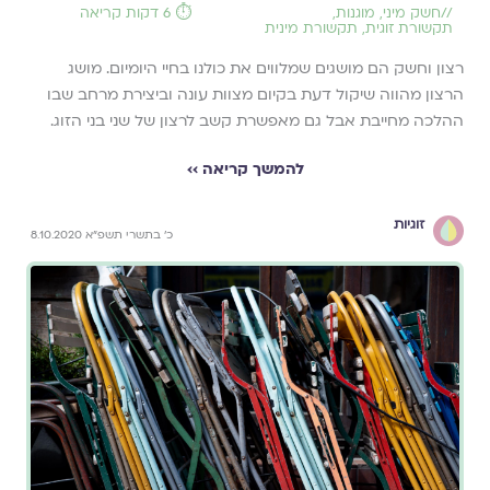
//
חשק מיני
,
מוגנות
,
⏱️ 6 דקות קריאה
תקשורת זוגית
,
תקשורת מינית
רצון וחשק הם מושגים שמלווים את כולנו בחיי היומיום. מושג
הרצון מהווה שיקול דעת בקיום מצוות עונה וביצירת מרחב שבו
ההלכה מחייבת אבל גם מאפשרת קשב לרצון של שני בני הזוג.
להמשך קריאה ››
זוגיות
כ׳ בתשרי תשפ״א 8.10.2020