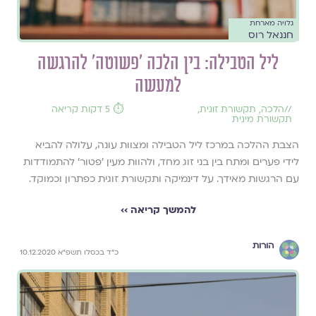
גלויה מארחת
חננאל רוס
ליל הטבילה: בין הלכה 'פשוטה' להרגשה
למעשה
//
הלכה
,
תקשורת זוגית
,
⏱️ 5 דקות קריאה
תקשורת מינית
הצבת ההלכה במרכז ליל הטבילה ומצוות עונה, עלולה להביא
לידי פערים ומתח בין בני זוג מחד, ולהוות מעין 'פטור' להתמודדות
עם הרגשות מאידך. על דינמיקה ותקשורת זוגית כפתרון וכמוקד.
להמשך קריאה ››
הורות
כ"ד בכסלו תשפ"א 10.12.2020