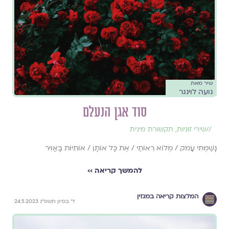
שיר מאת
נועה לוינגר
סוד אגן הנעלם
//
שירי זוגיות
,
תקשורת מינית
נָשַׁמְתִּי עָמֹק / מְלוֹא רֵאוֹתַי / אֶת כָּל אוֹתָן / אוֹתִיּוֹת בָּאֲוִיר
להמשך קריאה ››
המלצות קריאה במגזין
ד׳ בסיון תשפ״ג 24.5.2023