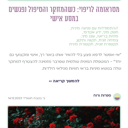
מטראומה לריפוי: כשהמחקר והטיפול נפגשים
במסע אישי
//
התמודדות עם פגיעה מינית
,
חשק מיני
,
ידע אקדמי
,
מיניות בריאה
,
עונג מיני
,
צמיחה זוגית
,
תקווה ותיקון
,
תקשורת זוגית
,
תקשורת מינית
״אי-אפשר לרפא פצע בלי להאיר אותו באור רך, אישי ומקצועי גם
יחד״ - המטפלת המינית שולמית שפרבר מזמינה להצטרף למחקר
שלה בנושא מיניות בראי חוויות מגילאי הילדות.
להמשך קריאה ››
ספרות ורוח
ב׳ בטבת תשפ״ד 14.12.2023