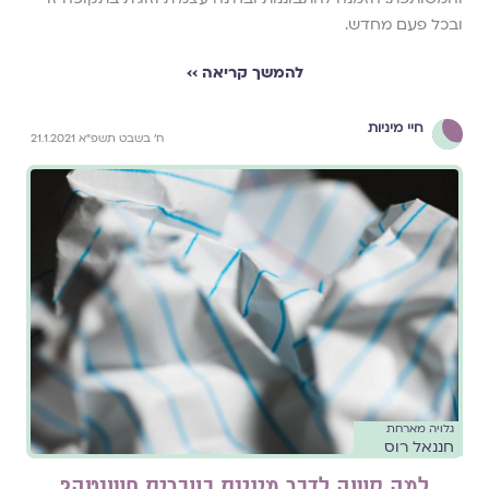
ובכל פעם מחדש.
להמשך קריאה ››
חיי מיניות
ח' בשבט תשפ"א 21.1.2021
גלויה מארחת
חננאל רוס