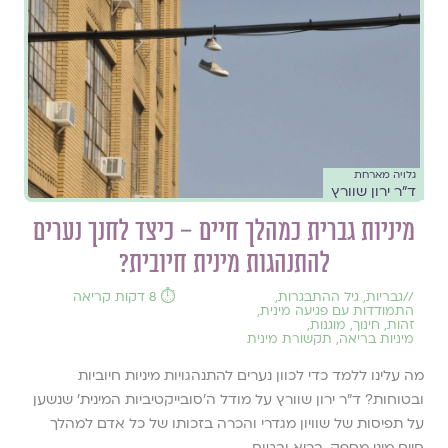
גלויה מארחת
ד"ר ירון שוורץ
מיניות גברית כמהלך חיים – כיצד לחנך נערים
להתנהגות מינית חיובית?
//
גבריות
,
גיל ההתבגרות
,
⏱️ 8 דקות קריאה
התמודדות עם פגיעה מינית
,
זהות
,
חינוך
,
מוגנות
,
מיניות בריאה
,
תקשורת מינית
מה עלינו ללמד כדי לכוון נערים להתנהגויות מיניות חיוביות
ובטוחות? ד"ר ירון שוורץ על מודל ה'סובייקטיביות המינית' שנשען
על תפיסות של שוויון מגדרי והכרה בזכותו של כל אדם למהלך
חיים מיני מספק, בריא ובטוח.