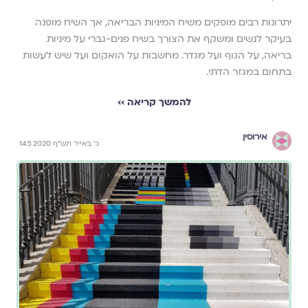
יתרונות רבים מופקים משיח המיניות הבריאה, אך השיח מופנה
בעיקר לנשים ומשקף את הצורך בשיח פנים-גברי על מיניות
בריאה, על הגוף ועל מגדר. מחשבות על הואקום ועל שיש לעשות
בתחום במגזר הדתי.
להמשך קריאה ››
אירוסין
כ' באייר תש"ף 14.5.2020