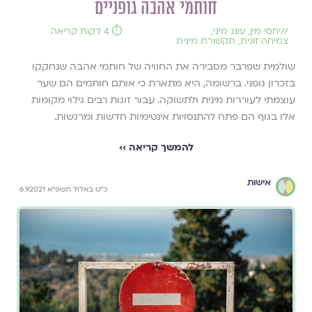
חותמי אהבה גופניים
//
יחסי מין
,
עונג מיני
,
⏱️ 4 דקות קריאה
צמיחה זוגית
,
תקשורת מינית
שולמית שפרבר מסבירה את החוויה של חותמי אהבה שנחקקו
בזכרון גופני. ברשומה, היא מתארת כי אותם חותמים הם שער
עוצמתי לעוררות מינית ולתשוקה. עבור זוגות רבים גילוי מקומות
אלו בגוף הם פתח להתנסויות אינטימיות חדשות ומרגשות.
להמשך קריאה ››
אישות
כ"ט באלול תשפ"א 6.9.2021