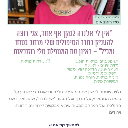
גלויה מראיינת את
טלי רוזנבאום
״אין לי אג'נדה לתקן אף אחד, אני רוצה
להעניק בחדר הטיפולים שלי מרחב בטוח
ומכיל״ – ראיון עם המטפלת טלי רוזנבאום
//
אקטיביזם
,
בריאות הנפש
,
⏱️ 5 דקות קריאה
גלוית עיניים - ראיונות
,
הגוף האנושי
,
הדרכה יעוץ וטיפול
,
חשק מיני
,
יחסי מין
,
מיניות בריאה
,
רווחה גופנית
,
תקשורת מינית
גלויה שמחה לראיין את המטפלת טלי רוזנבאום כדי לשמוע על
פועלה המקצועי, על הדרך ועל הספר ״אני לדודי״, שהוציאה בשנה
החולפת ועל המרחב הבטוח שהיא מבקשת ליצור עבור זוגות
ויחידים
להמשך קריאה ››