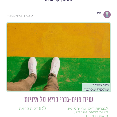
גוף
י"ט בסיון תש"ף 11.6.20
גלויה מארחת
שולמית שפרבר
שיח פנים-גברי בריא על מיניות
//
גבריות
,
דימוי גוף
,
יחסי מין
,
⏱️ 3 דקות קריאה
מיניות בריאה
,
עונג מיני
,
תקשורת מינית