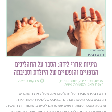
גלויה מארחת
הדס רבלין
מיניות אחרי לידה: הסבר על התהליכים
הגופניים והנפשיים של היולדת וסביבתה
//
חשק מיני
,
לידה
,
רווחה גופנית
,
⏱️ 5 דקות קריאה
רצפת האגן
,
תקשורת מינית
הדס רבלין מסבירה על תהליכים אלו, מעלה את האתגרים
הניצבים בפני האישה ובן זוגה בהיבט של מיניות לאחר לידה,
ומציעה מספר עצות ודגשים שמטרתם לסייע בהתמודדות האישית
והמשותפת. הזמנה להתבוננות ובחינה עצמית וזוגית בתקופה זו