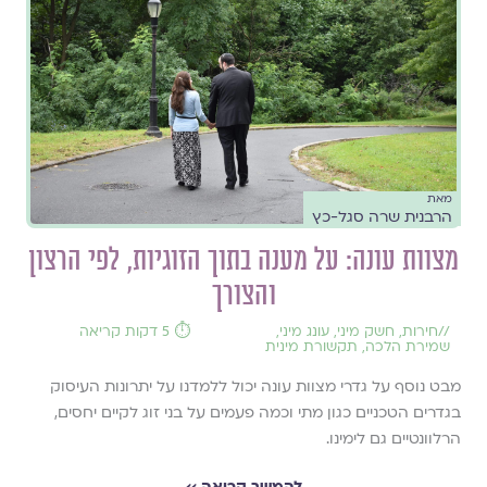
מאת
הרבנית שרה סגל-כץ
מצוות עונה: על מענה בתוך הזוגיות, לפי הרצון
והצורך
//
חירות
,
חשק מיני
,
עונג מיני
,
⏱️ 5 דקות קריאה
שמירת הלכה
,
תקשורת מינית
מבט נוסף על גדרי מצוות עונה יכול ללמדנו על יתרונות העיסוק
בגדרים הטכניים כגון מתי וכמה פעמים על בני זוג לקיים יחסים,
הרלוונטיים גם לימינו.
להמשך קריאה ››