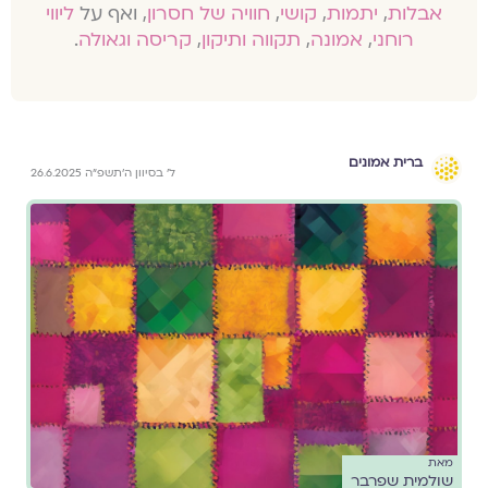
אבלות
,
יתמות
,
קושי
,
חוויה של חסרון
, ואף על
ליווי
רוחני
,
אמונה
,
תקווה ותיקון
,
קריסה וגאולה
.
ברית אמונים
ל׳ בסיוון ה׳תשפ״ה 26.6.2025
מאת
שולמית שפרבר