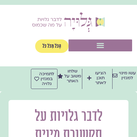
ילוג
תוכן
תפריט
הַכֹּל מִכֹּל כֹּל
שלחו
עשו מינוי
הציעו
לתמיכה
משוב על
למגזין
תוכן
במגזין
האתר
לאתר
גלויה
לדבר גלויות על
תקשורת מינית