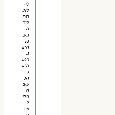
לה
לאו
תה
ליל
ה
בע
נין
הזוו
ג,
כמו
הזוו
ג
הנ
עש
ה
בלי
ל
שב