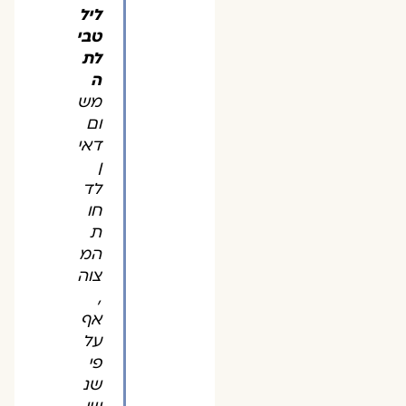
ליל
טבי
לת
ה
מש
ום
דאי
ן
לד
חו
ת
המ
צוה
,
אף
על
פי
שנ