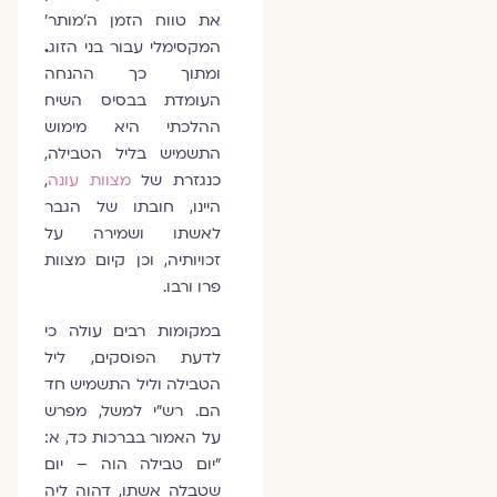
את טווח הזמן ה'מותר'
המקסימלי עבור בני הזוג
.
ומתוך כך ההנחה
העומדת בבסיס השיח
ההלכתי היא מימוש
התשמיש בליל הטבילה,
כנגזרת של
מצוות עונה
,
היינו, חובתו של הגבר
לאשתו ושמירה על
זכויותיה, וכן קיום מצוות
פרו ורבו.
במקומות רבים עולה כי
לדעת הפוסקים, ליל
הטבילה וליל התשמיש חד
הם. רש״י למשל, מפרש
על האמור בברכות כד, א:
"יום טבילה הוה – יום
שטבלה אשתו, דהוה ליה