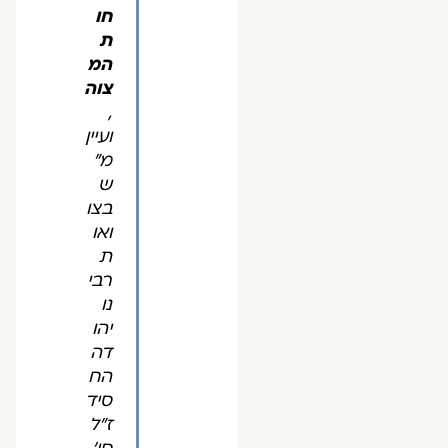
חו
ת
המ
צוה
,
ועיין
מ"
ש
בצו
ואו
ת
רבי
נו
יהו
דה
הח
סיד
ז"ל