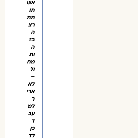
אש
תו
תת
רצ
ה
בז
ה
ות
מח
ול
–
לא
ארי
ך
למ
עב
ד
כן
לד