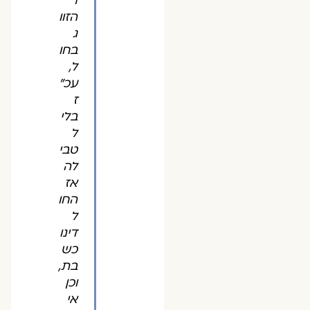
ר
הזוו
ג
בחו
ל,
עכ"
ז
בלי
ל
טבי
לה
אז
החו
ל
דינו
כש
בת,
וכן
אי