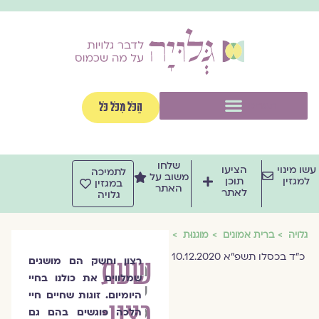
וג
וכן
תפריט
הַכֹּל מִכֹּל כֹּל
שלחו
שו מינוי
הציעו
לתמיכה
משוב על
למגזין
תוכן
במגזין
האתר
לאתר
גלויה
גלויה
ברית אמונים
מוגנוּת
כ״ד בכסלו תשפ״א 10.12.2020
שעת
רצון וחשק הם מושגים
הרבנית
שמלווים את כולנו בחיי
שרה
היומיום. זוגות שחיים חיי
רצון:
סגל־כץ
הלכה פוגשים בהם גם