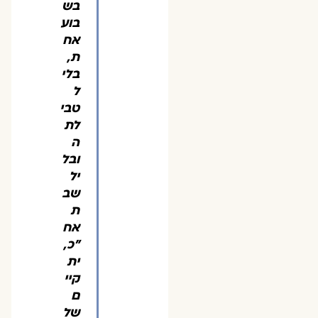
בש
בוע
אח
ת,
בלי
ל
טבי
לת
ה
ובל
יל
שב
ת
אח
"כ,
ית
קיי
ם
של