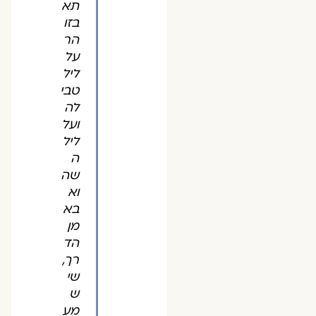
תא
בזו
הר
על
ליל
טבי
לה
ועל
ליל
ה
שה
וא
בא
מן
הד
רך,
שי
ש
מע