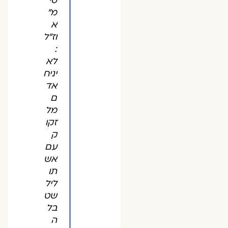
סי'
מ"
א
וז"ל
:
לא
יניח
אד
ם
מל
זקו
ק
עם
אש
תו
ליל
שט
בל
ה