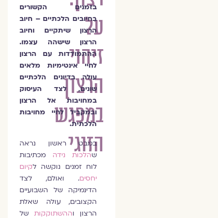
בזמנים הקשורים
על
בחיובים הלכתיים – חיוב
הרצון שיתקיים וחיוב
הרצון שישהה עצמו.
זיהוי
ההתמודדות עם הרצון
לחיי אינטימיות מלאים
הרצון
עולה בדיונים הלכתיים
שונים, לצד העיסוק
במחויבות אל הרצון
במפגש
ובמקביל לחיי מחויבות
הלכתית.
הזוגי
במבט ראשון נראה
ש
הלכות נידה
מכתיבות
לוח זמנים נוקשה ל
קיום
יחסים
. ואולם, לצד
הדינמיקה של השבועיים
הקצובים, עולה שאלת
הרצון ו
ההשתוקקות
של