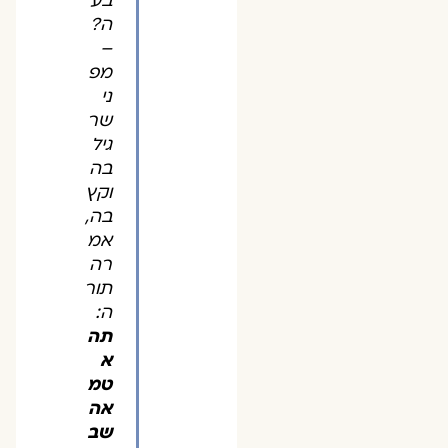
בע
ה?
–
מפ
ני
שר
גיל
בה
וקץ
בה,
אמ
רה
תור
ה:
תה
א
טמ
אה
שב