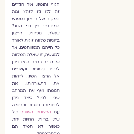
הגוף והנפש. איך חוזרים
זה לזו וזו לזה? ומה
המקום של הרצון במפגש
המחודש בין בני הזוג?
שאלת נוכחות הרצון
בזוגיות מלווה זוגות לאורך
כל חייהם המשותפים, אך
למעשה, זו שאלה המלווה
כל ברייה בחייה. כיצד ניתן
להיות קשובות וקשובים
אל הרצון המיני, לזהות
את התעוררותו, את
תנומתו ואף את המרחב
שבין לבין? כיצד ניתן
להתמודד בכבוד ובהכלה
עם
הרצונות השונים
של
שתי בריות החיות יחד,
כאשר לא תמיד הם
מסתנכרנים?