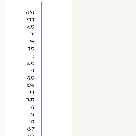
היה
רבי
מא
יר
או
מר
:
מפ
ני
מה
אמ
רה
תור
ה
נד
ה
לש