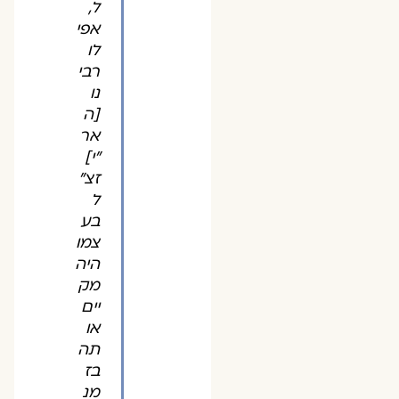
ל,
אפי
לו
רבי
נו
[ה
אר
"י]
זצ"
ל
בע
צמו
היה
מק
יים
או
תה
בז
מנ