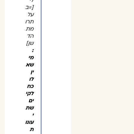
לי
[=ב
על
תרו
מת
הד
שן]
:
מי
שא
ין
לו
כח
לקי
ים
שת
י
עונו
ת