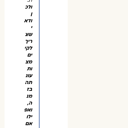
ת.
ולכ
ן
ודא
י
שצ
ריך
לקי
ים
מצ
ות
עונ
תה
בז
מנ
ה,
ואפ
ילו
אם