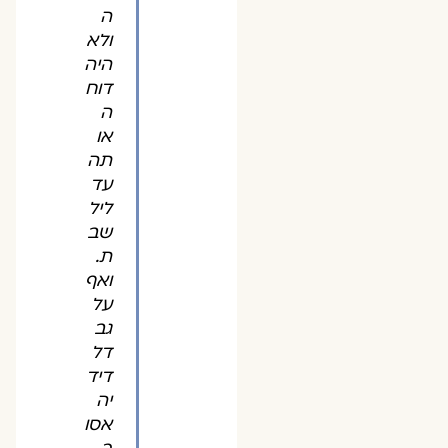
ה
ולא
היה
דוח
ה
או
תה
עד
ליל
שב
ת.
ואף
על
גב
דל
דיד
יה
אסו