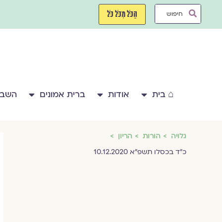
ילוג
Search
תוכן
הַכֹּל מִכֹּל כֹּל
...
⌂ בית
אודות
ברית אמונים
השבע
גלויה
הורות
הריון
כ״ד בכסלו תשפ״א 10.12.2020