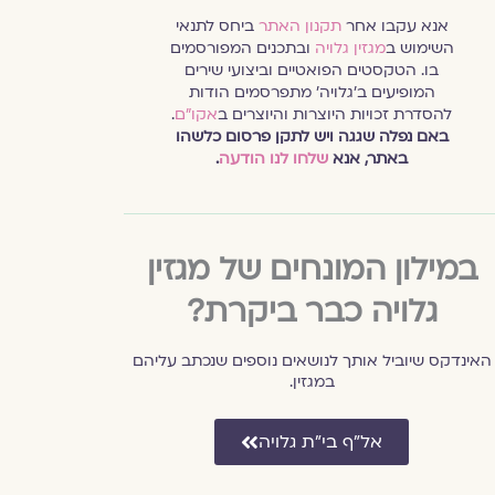
אנא עקבו אחר
תקנון האתר
ביחס לתנאי
השימוש ב
מגזין גלויה
ובתכנים המפורסמים
בו. הטקסטים הפואטיים וביצועי שירים
המופיעים ב׳גלויה׳ מתפרסמים הודות
להסדרת זכויות היוצרות והיוצרים ב
אקו״ם
.
באם נפלה שגגה ויש לתקן פרסום כלשהו
באתר, אנא
שלחו לנו הודעה
.
במילון המונחים של מגזין
גלויה כבר ביקרת?
האינדקס שיוביל אותך לנושאים נוספים שנכתב עליהם
במגזין.
אל״ף בי״ת גלויה