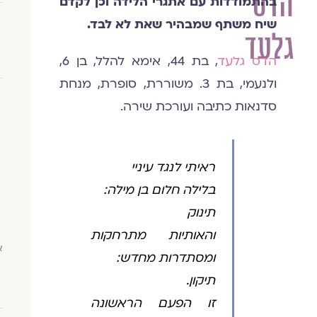
הדס
בהתמודדות עם אתגרי הלידה וכן ל
קדם
שיח משתף שמבהיר שאת לא לבד.
גלעד
הדס גלעד
, בת 44, אימא להלל, בן 6,
ולנעמי, בת 3. משוררת, סופרת, מנחת
סדנאות כתיבה ועורכת שירה.
ראיתי לנגד עיניי
בלילה חלום בן מילה:
תינוק
והאותיות מתרחקות
א
ומסתדרות מחדש:
תיקון.
זו הפעם הראשונה