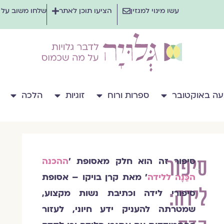
עשו מינוי למגזין
הציעו תוכן לאתר
שלחו משוב על
ה באוקטובר
ספרות ורוח
זוגיות
הלכה
סיפור
סיפור זה הוא חלק מאסופת '
ההכנה
קרן
הכֵּנָה ללידה
' מאת קרן בויקו – אסופת
בויקו
לידה:
סיפורי לידה וכתיבת נשות מקצוע,
שמטרתה להעניק ידע חיוני,
לעזור