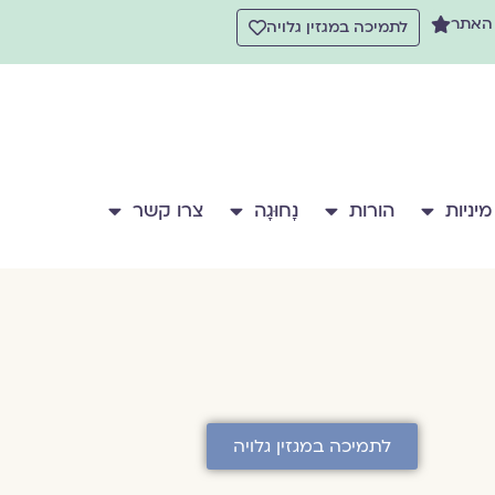
 האתר
לתמיכה במגזין גלויה
מיניות
הורות
נָחוּגָה
צרו קשר
לתמיכה במגזין גלויה