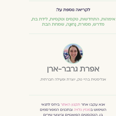
לקריאה נוספת על:
אימהות
,
התחדשות
,
טקסים וטקסיות
,
לידת בת
,
מדרש
,
מסורת
,
נָחוּגָה
,
שמחת הבת
אפרת גרבר-ארן
אנליסטית בהיי טק, יוצרת ופעילה חברתית.
אנא עקבו אחר
תקנון האתר
ביחס לתנאי
השימוש ב
מגזין גלויה
ובתכנים המפורסמים
בו. הטקסטים הפואטיים וביצועי שירים