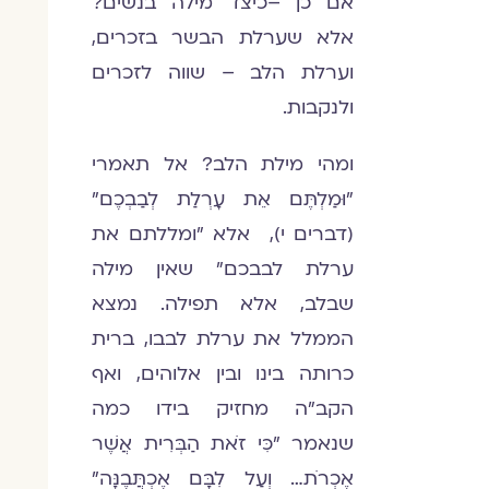
אם כן –כיצד מילה בנשים?
אלא שערלת הבשר בזכרים,
וערלת הלב – שווה לזכרים
ולנקבות.
ומהי מילת הלב? אל תאמרי
"וּמַלְתֶּם אֵת עָרְלַת לְבַבְכֶם"
(דברים י), אלא "ומללתם את
ערלת לבבכם" שאין מילה
שבלב, אלא תפילה. נמצא
הממלל את ערלת לבבו, ברית
כרותה בינו ובין אלוהים, ואף
הקב"ה מחזיק בידו כמה
שנאמר "כִּי זֹאת הַבְּרִית אֲשֶׁר
אֶכְרֹת… וְעַל לִבָּם אֶכְתֲּבֶנָּה"