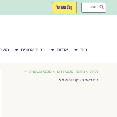
ילוג
Search
תוכן
הַכֹּל מִכֹּל כֹּל
...
⌂ בית
אודות
ברית אמונים
השבע
גלויה
נחוגה: טקסי חיים
טקסי משפחה
ט"ו באב תש"ף 5.8.2020