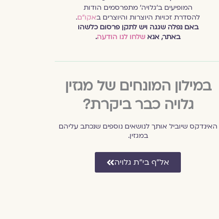
המופיעים ב׳גלויה׳ מתפרסמים הודות
להסדרת זכויות היוצרות והיוצרים ב
אקו״ם
.
באם נפלה שגגה ויש לתקן פרסום כלשהו
באתר, אנא
שלחו לנו הודעה
.
במילון המונחים של מגזין
גלויה כבר ביקרת?
האינדקס שיוביל אותך לנושאים נוספים שנכתב עליהם
במגזין.
אל״ף בי״ת גלויה