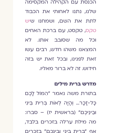
הכנסת עם הקהילה המקסימה
שלנו, נתנו לאחותי את הכבוד
לתת את השם, ושמחנו ש
יש
טקס
, טקסט, עם ברכת האחים
וכל מה שסובב אותו. לא
המצאנו משהו חדש, רבים עשו
זאת לפנינו, ובכל זאת יש בזה
חידוש. זה לא ברור מאליו.
מדרש ברית מילים
בתורת משה נאמר "הִמּוֹל לָכֶם
כָּל-זָכָר… וְהָיָה לְאוֹת בְּרִית בֵּינִי
וּבֵינֵיכֶם" (בראשית יז) – סברו:
מה מילת ערלה בזכרים בלבד,
אף "ברית ביני ובינכם" בזכרים