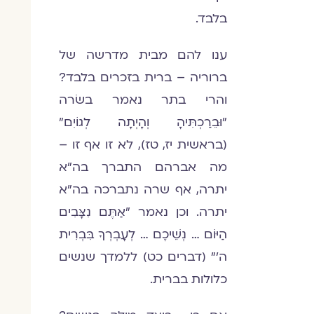
בלבד.
ענו להם מבית מדרשה של
ברוריה – ברית בזכרים בלבד?
והרי בתר נאמר בשׂרה
"וּבֵרַכְתִּיהָ וְהָיְתָה לְגוֹיִם"
(בראשית יז, טז), לא זו אף זו –
מה אברהם התברך בה"א
יתרה, אף שרה נתברכה בה"א
יתרה. וכן נאמר "אַתֶּם נִצָּבִים
הַיּוֹם … נְשֵׁיכֶם … לְעָבְרְךָ בִּבְרִית
ה'" (דברים כט) ללמדך שנשים
כלולות בברית.