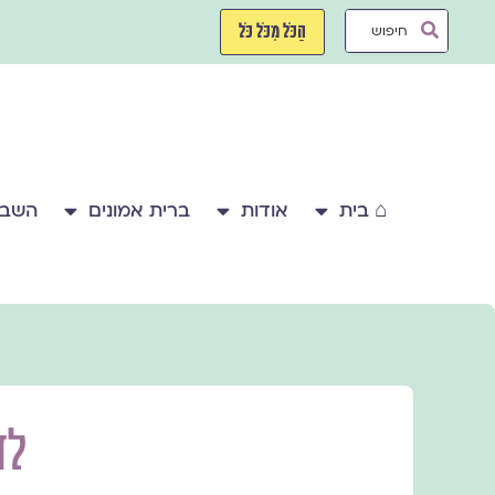
ילוג
Search
תוכן
הַכֹּל מִכֹּל כֹּל
...
⌂ בית
אודות
ברית אמונים
השבע
לד