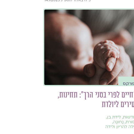
מרקס
יים לפרי בטני הרך": תחינות,
ירים ליולדת
דשות
,
לידת בן
,
ורת
,
נָחוּגָה
,
ה להריון ולידה