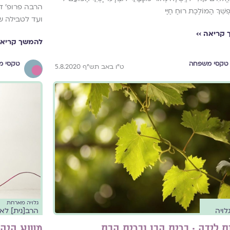
הרבה פרופ׳ ד
ַפְשֵׁךְ הַמּוֹלֶכֶת רוּחַ חַיַּי
ועד לטבילה ש
קריאה ››
להמשך קריאה
טקסי משפחה
טקסי מ
ט"ו באב תש"ף 5.8.2020
גלויה מארחת
לויה
הרב[נית] לא