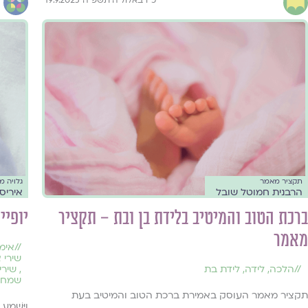
תקציר מאמר
גלויה 
הרבנית חמוטל שובל
איריס 
ברכת הטוב והמיטיב בלידת בן ובת – תקציר
יופיי
מאמר
//
אימ
שירי 
//
הלכה
,
לידה
,
לידת בת
,
שירי
שמחת
תקציר מאמר העוסק באמירת ברכת הטוב והמיטיב בעת
וַיִּשְׁמַע