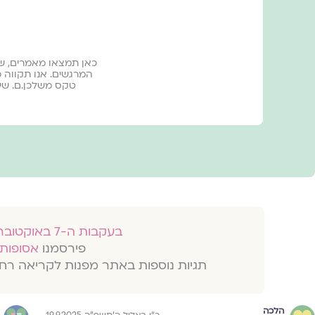
כאן תמצאו מאמרים, שי
המרגשים. אנו תקווה כ
טקס משלכן.ם. שיה
בעקבות ה-7 באוקטובר 2023
פירסמנו
אסופות 
תגיות נוספות באתר מפנות לקריאה רח
הלכה
כ״ו באלול ה׳תשפ״ה 19.9.2025