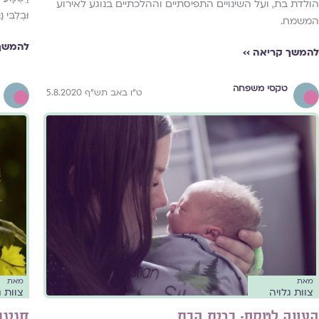
הולדת בת, ועל השינויים התפיסתיים וההלכתיים בנוגע לאירוע
וּבְלִבִּי נ
המשמח.
להמשך 
להמשך קריאה ››
טקסי משפחה
ט"ו באב תש"ף 5.8.2020
מאת
מאת
צוות גלויה
צוות ג