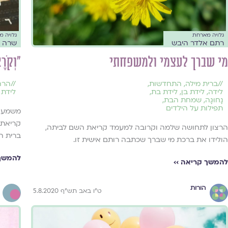
גלויה מארחת
גלויה 
רתם אלדר היבש
שרה פ
מי שברך לעצמי ולמשפחתי
"וְקֹר
//
ברית מילה
,
התחדשות
,
//
הרה
לידה
,
לידת בן
,
לידת בת
,
לידת 
נָחוּגָה
,
שמחת הבת
,
תפילות על הילדים
משמעות
קריאת 
הרצון לתחושה שלמה וקרובה למעמד קריאת השם לביתה,
ברית המ
הולידו את ברכת מי שברך שכתבה רותם אישית זו.
להמשך 
להמשך קריאה ››
הורות
ט"ו באב תש"ף 5.8.2020