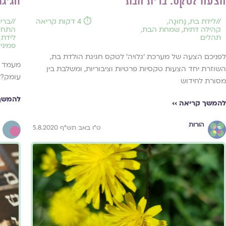
הצעה לטקס: ברית הבת
חגיגו
//
לידת בת
,
נָחוּגָה
,
⏱️ 4 דקות קריאה
//
ברית
קהילה דתית
,
שמחת הבת
,
התחד
תהלים
לידת 
פמיני
לפניכם הצעה של מערכת 'גלויה' לטקס חגיגת הולדת בת,
מעמד ה
השוזרת יחד הצעות טקסיות פרטיות וציבוריות, ומשלבת בין
עומק? 
מסורת לחידוש
להמשך 
להמשך קריאה ››
הורות
ט"ו באב תש"ף 5.8.2020