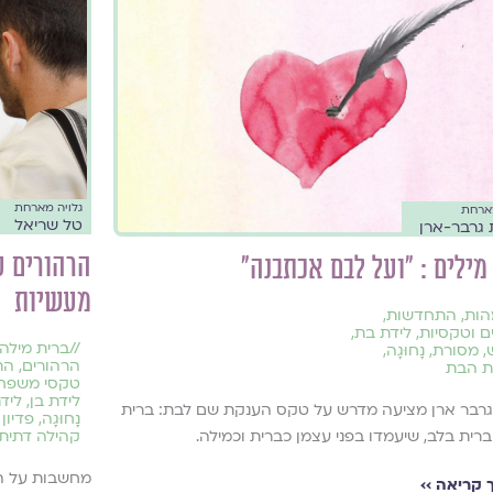
גלויה מארחת
מארחת
טל שריאל
גרבר-ארן
הרהורים ע
מילים : "ועל לבם אכתבנה"
מעשיות
הות
,
התחדשות
,
 וטקסיות
,
לידת בת
,
//
ברית מילה
,
מסורת
,
נָחוּגָה
,
הרהורים
,
הת
 הבת
טקסי משפח
לידת בן
,
ליד
רבר ארן מציעה מדרש על טקס הענקת שם לבת: ברית
נָחוּגָה
,
פדיון
קהילה דתית
ברית בלב, שיעמדו בפני עצמן כברית וכמילה.
מחשבות על הש
קריאה ››