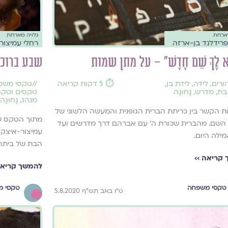
מארחת
גלויה מארחת
רידלנד בן-ארזה
רחלי עמיצור
ָא לָךְ שֵׁם חָדָשׁ" – על מתן שמות
שבע ברוכ
ורים
,
לידה
,
לידת בן
,
⏱️ 5 דקות קריאה
//
טקסי משפ
בת
,
מדרש
,
נָחוּגָה
טקסים וטקס
מנהג
,
נָחוּגָה
 הקשר בין כריתת הברית הגופנית והמעשה הלשוני של
מתוך הטקס ש
השם. מהברית שכורת ה' עם אברהם דרך מדרשים ועד
עמיצור-איצקו
ילה היום.
הבת של ביתה 
קריאה ››
להמשך קריאה
טקסי משפחה
טקסי מ
ט"ו באב תש"ף 5.8.2020