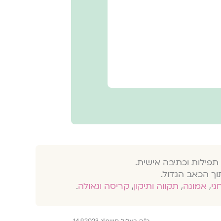
תפילות וכתיבה אישית.
וך הכאב הגדול.
חני
,
אמונה
,
תקווה ותיקון
,
קריסה וגאולה
.
כ״ח באלול תשפ״ג 14.9.2023