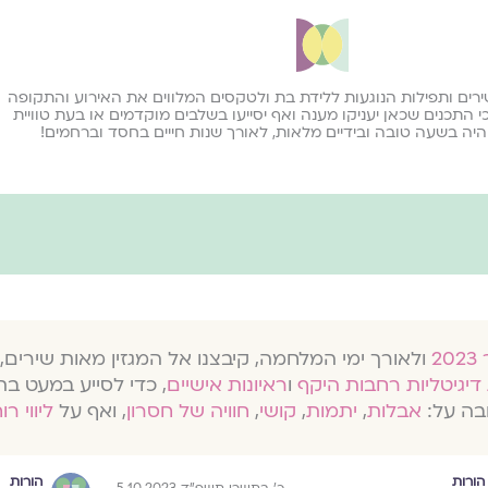
רים ותפילות הנוגעות ללידת בת ולטקסים המלווים את האירוע והתקופה
י התכנים שכאן יעניקו מענה ואף יסייעו בשלבים מוקדמים או בעת טוויית
יה בשעה טובה ובידיים מלאות, לאורך שנות חייים בחסד וברחמים!
ולאורך ימי המלחמה, קיבצנו אל המגזין מאות שירים, 
דיגיטליות רחבות היקף
ו
ראיונות אישיים
, כדי לסייע במעט בת
בה על:
אבלות
,
יתמות
,
קושי
,
חוויה של חסרון
, ואף על
ליווי רו
הורות
הורות
כ׳ בתשרי תשפ״ד 5.10.2023