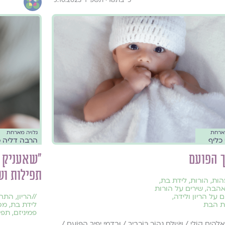
מארחת
גלויה מארחת
כליף
הרבה דליה 
ך הפועם
"שאעניק ח
תפילות וש
הות
,
הורות
,
לידת בת
,
אהבה
,
שירים על הורות
ם על הריון ולידה
,
//
הריון
,
התח
 הבת
לידת בת
,
מס
פמיניזם
,
תפיל
 אֱלֹהִים קוֹלִי / וַיִּשְׁלַח נְהוֹר כּוֹכָבַיִךְ / וּבְדָמִי יָפְיֵךְ הַפּוֹעֵם /