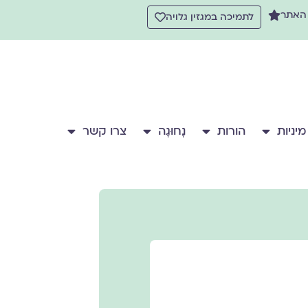
 האתר
לתמיכה במגזין גלויה
מיניות
הורות
נָחוּגָה
צרו קשר