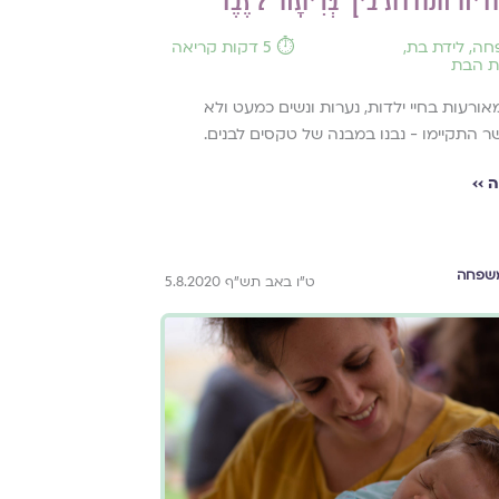
 הנודדת בין 'בְּרִיתָה' ל'זֶבֶד'
חה
,
לידת בת
,
⏱️ 5 דקות קריאה
 הבת
אורעות בחיי ילדות, נערות ונשים כמעט ולא
ר התקיימו - נבנו במבנה של טקסים לבנים.
 ››
שפחה
ט"ו באב תש"ף 5.8.2020