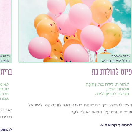
גלויה 
גלויה מארחת
אפרת 
רחל אילון כובא
ברית 
פיוט להולדת בת
//
אימ
//
הורות
,
לידת בת
,
נָחוּגָה
,
טקסים
שמחת הבת
,
מדרש
תפילה להריון ולידה
שמחת
רצינו לברכה דרך התבוננות בנשים הגדולות שקמו לישראל
אפרת ג
שבכוחן ובפועלן הביאו גאולה לעם.
מילים ו
להמשך קריאה ››
להמשך 