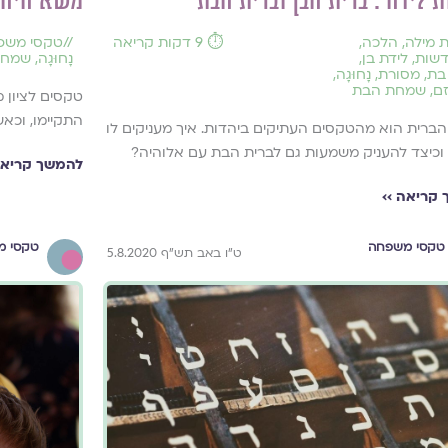
ת לידה : ברית הבן וברית הבת
משא היהודיה
 מילה
,
הלכה
,
⏱️ 9 דקות קריאה
//
טקסי משפ
שות
,
לידת בן
,
נָחוּגָה
,
שמחת
בת
,
מסורת
,
נָחוּגָה
,
זם
,
שמחת הבת
טקסים לציון מ
התקיימו, וכאש
ברית הוא מהטקסים העתיקים ביהדות. איך מעניקים לו
וכיצד להעניק משמעות גם לברית הבת עם אלוהיה?
להמשך קריאה
קריאה ››
טקסי משפחה
טקסי מ
ט"ו באב תש"ף 5.8.2020