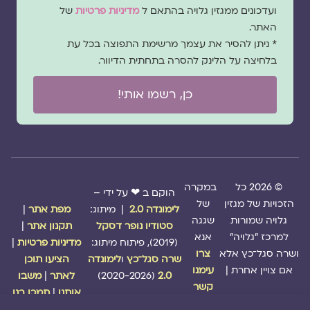
הסכמה
ועדכונים ממגזין גלויה בהתאם ל
מדיניות פרטיות
של
האתר.
* ניתן להסיר את עצמך מרשימת התפוצה בכל עת
בלחיצה על הלינק להסרה בתחתית הדיוור.
כן, רשמו אותי!
© 2026 כל
במקרה
הוקם ב ❤ על ידי –
הזכויות של מגזין
של
לימונדה 2.0
| מיתוג:
מפת אתר
|
גלויה שמורות
שגגה
סטודיו נופר דסקל
תקנון אתר
|
למרכז "גלויה"
אנא
(2019), פיתוח מיתוג:
מדיניות פרטיות
|
ושרה סגל־כץ אלא
צרו
שרה סגל־כץ
ו
לימונדה
הציעו תוכן
אם צויין אחרת |
עימנו
2.0
(2020-2026)
לאתר
|
משבו
קשר
אותנו
|
תמכו בנו