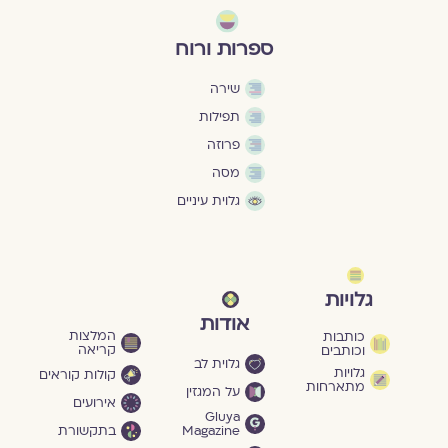
ספרות ורוח
שירה
תפילות
פרוזה
מסה
גלוית עיניים
גלויות
אודות
המלצות
כותבות
קריאה
וכותבים
גלוית לב
גלויות
קולות קוראים
מתארחות
על המגזין
אירועים
Gluya
Magazine
בתקשורת