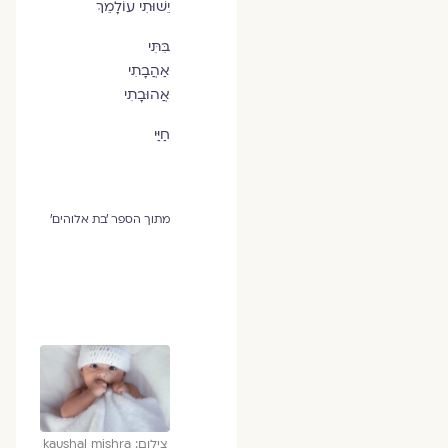
יֵשׁוּתִי עוֹלָמֵךְ
בִּתִּי
אַהֲבָתִי
אֲהוּבָתִי
חַיַּי
מתוך הספר 'בת אלוהים'
צילום: kaushal mishra