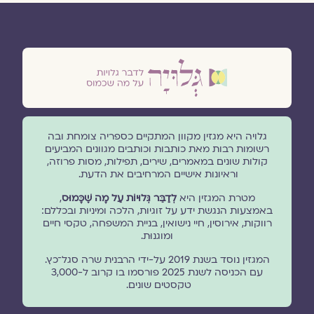
גלויה היא מגזין מקוון המתקיים כספריה צומחת ובה
רשומות רבות מאת כותבות וכותבים מגוונים המביעים
קולות שונים במאמרים, שירים, תפילות, מסות פרוזה,
וראיונות אישיים המרחיבים את הדעת.
מטרת המגזין היא
לְדַבֵּר גְּלוּיוֹת עַל מָה שֶׁכָּמוּס
,
באמצעות הנגשת ידע על זוגיות, הלכה ומיניות ובכללם:
רווקות, אירוסין, חיי נישואין, בניית המשפחה, טקסי חיים
ומוגנוּת.
המגזין נוסד בשנת 2019 על-ידי הרבנית שרה סגל־כץ.
עם הכניסה לשנת 2025 פורסמו בו קרוב ל-3,000
טקסטים שונים.