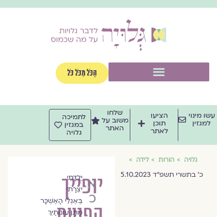
וג
וכן
תפריט
הַכֹּל מִכֹּל כֹּל
שלחו
שו מינוי
הציעו
לתמיכה
משוב על
למגזין
תוכן
במגזין
האתר
לאתר
גלויה
גלויה
הורות
לידה
כ׳ בתשרי תשפ״ד 5.10.2023
יַלְדָּתִי
יופייך
איריס
יִצְרָתִי
כליף
בְּאֶגְלֵי הָאֶשְׁכָּר
הפועם
מַתַּן עוֹנוֹתַיִךְ