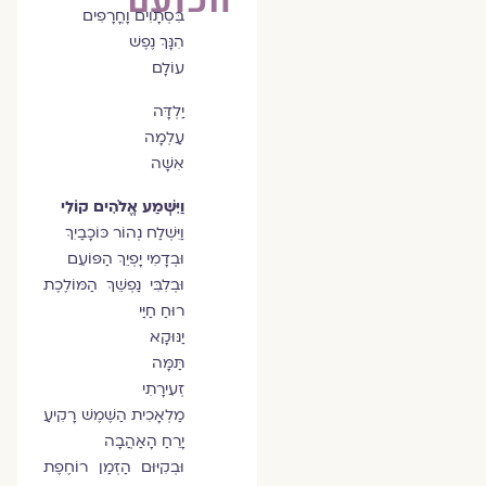
בִּסְתָוִים וָחֳרָפִים
הִנָּךְ נֶפֶשׁ
עוֹלָם
יַלְדָּה
עַלְמָה
אִשָּׁה
וַיִּשְׁמַע אֱלֹהִים קוֹלִי
וַיִּשְׁלַח נְהוֹר כּוֹכָבַיִךְ
וּבְדָמִי יָפְיֵךְ הַפּוֹעֵם
וּבְלִבִּי נַפְשֵׁךְ הַמּוֹלֶכֶת
רוּחַ חַיַּי
יַנּוּקָא
תַּמָּה
זְעִירָתִי
מַלְאָכִית הַשֶּׁמֶשׁ רָקִיעַ
יָרֵחַ הָאַהֲבָה
וּבְקִיּוּם הַזְּמַן רוֹחֶפֶת