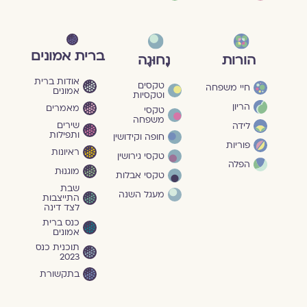
ברית אמונים
הורות
נָחוּגָה
אודות ברית
טקסים
חיי משפחה
אמונים
וטקסיות
הריון
מאמרים
טקסי
משפחה
שירים
לידה
ותפילות
חופה וקידושין
פוריות
ראיונות
טקסי גירושין
הפלה
מוגנוּת
טקסי אבלות
שבת
מעגל השנה
התייצבות
לצד דינה
כנס ברית
אמונים
תוכנית כנס
2023
בתקשורת