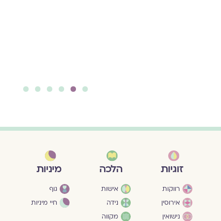
הפגיעה וליכולת
להחזיק בכאב ובתקווה
גם יחד, ליכולת
להתאבל ולתקן, לכאוב
ולצמוח.
להמשך קריאה ››
6
5
4
3
2
1
מיניות
זוגיות
הלכה
גוף
רווקות
אישות
חיי מיניות
אירוסין
נידה
נישואין
מקווה