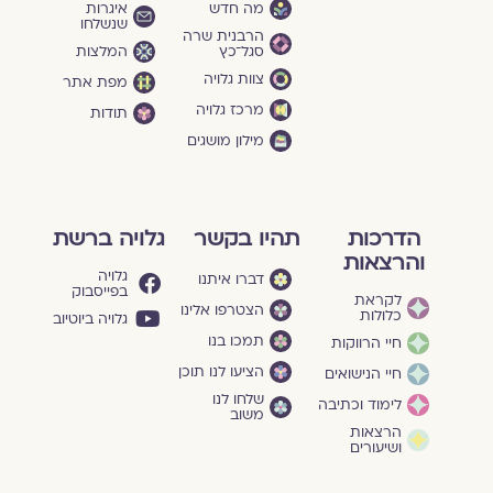
מה חדש
איגרות
שנשלחו
הרבנית שרה
סגל־כץ
המלצות
צוות גלויה
מפת אתר
מרכז גלויה
תודות
מילון מושגים
הדרכות
תהיו בקשר
גלויה ברשת
והרצאות
גלויה
דברו איתנו
בפייסבוק
לקראת
הצטרפו אלינו
כלולות
גלויה ביוטיוב
תמכו בנו
חיי הרווקות
הציעו לנו תוכן
חיי הנישואים
שלחו לנו
לימוד וכתיבה
משוב
הרצאות
ושיעורים