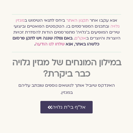
אנא עקבו אחר
תקנון האתר
ביחס לתנאי השימוש ב
מגזין
גלויה
ובתכנים המפורסמים בו. הטקסטים הפואטיים וביצועי
שירים המופיעים ב׳גלויה׳ מתפרסמים הודות להסדרת זכויות
היוצרות והיוצרים ב
אקו״ם
.
באם נפלה שגגה ויש לתקן פרסום
כלשהו באתר, אנא
שלחו לנו הודעה
.
במילון המונחים של מגזין גלויה
כבר ביקרת?
האינדקס שיוביל אותך לנושאים נוספים שנכתב עליהם
במגזין.
אל״ף בי״ת גלויה