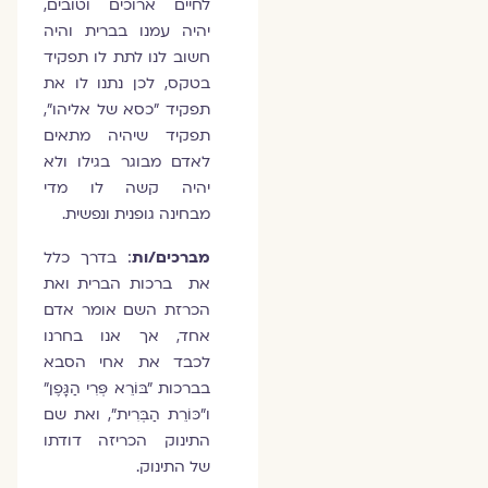
לחיים ארוכים וטובים,
יהיה עמנו בברית והיה
חשוב לנו לתת לו תפקיד
בטקס, לכן נתנו לו את
תפקיד "כסא של אליהו",
תפקיד שיהיה מתאים
לאדם מבוגר בגילו ולא
יהיה קשה לו מדי
מבחינה גופנית ונפשית.
מברכים/ות
: בדרך כלל
את ברכות הברית ואת
הכרזת השם אומר אדם
אחד, אך אנו בחרנו
לכבד את אחי הסבא
בברכות "בּוֹרֵא פְּרִי הַגָּפֶן"
ו"כּוֹרֵת הַבְּרִית", ואת שם
התינוק הכריזה דודתו
של התינוק.