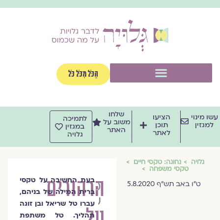
וג
וכן
תפריט
הַכֹּל מִכֹּל כֹּל
שלחו
שו מינוי
הציעו
לתמיכה
משוב על
למגזין
תוכן
במגזין
האתר
לאתר
גלויה
גלויה
נחוגה: טקסי חיים
טקסי משפחה
הרהורים
בעת החשיבה על טקסי
טל
ט"ו באב תש"ף 5.8.2020
ברית המילה של בניהם,
שריאל
עברו טל שריאל ובן זוגה
על
תהליך. טל משתפת