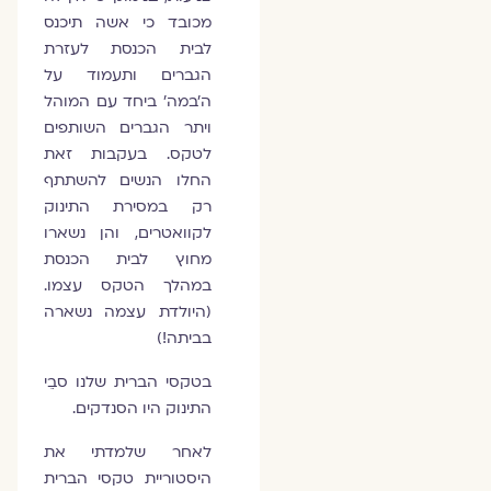
מכובד כי אשה תיכנס
לבית הכנסת לעזרת
הגברים ותעמוד על
ה'במה' ביחד עם המוהל
ויתר הגברים השותפים
לטקס. בעקבות זאת
החלו הנשים להשתתף
רק במסירת התינוק
לקוואטרים, והן נשארו
מחוץ לבית הכנסת
במהלך הטקס עצמו.
(היולדת עצמה נשארה
בביתה!)
בטקסי הברית שלנו סבֵי
התינוק היו הסנדקים.
לאחר שלמדתי את
היסטוריית טקסי הברית