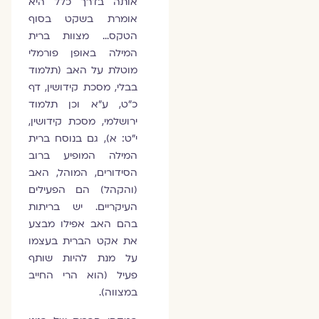
אותה בדרך כלל היא
אומרת בשקט בסוף
הטקס… מצוות ברית
המילה באופן פורמלי
מוטלת על האב (תלמוד
בבלי, מסכת קידושין, דף
כ"ט, ע"א וכן תלמוד
ירושלמי, מסכת קידושין,
י"ט: א), גם בנוסח ברית
המילה המופיע ברוב
הסידורים, המוהל, האב
(והקהל) הם הפעילים
העיקריים. יש בריתות
בהם האב אפילו מבצע
את אקט הברית בעצמו
על מנת להיות שותף
פעיל (הוא הרי החייב
במצווה).