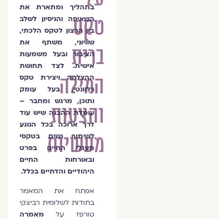
בתהליך ומתארת את
טקס
השאיפה והניסיון לשלב
בין הרצון לטקס הלכתי,
שוויוני, משתף את
ברית
הציבור ובעל משמעות
אישית. לצד תחושת
המילה
ההצלחה ויצירת טקס
רלוונטי, בעל עומק
ותוכן, מרגש ומחבר –
והצעות
עומדת ההבנה שיש עוד
דרך ארוכה בכל הנוגע
מעשיות
לשיתוף נשים בטקסי
מעגלי החיים בפרט
ובאורחות החיים
היהודיים והדתיים בכלל.
אפתח את המאמר
בתודות לשלומית רביצקי
טורפז על
מאמרה