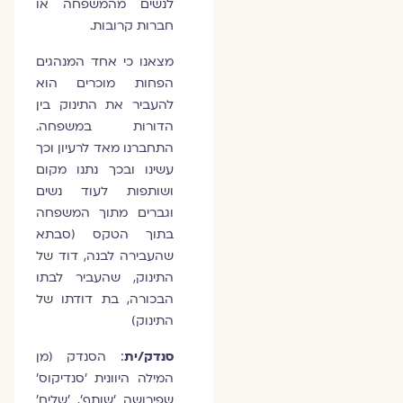
לנשים מהמשפחה או
חברות קרובות.
מצאנו כי אחד המנהגים
הפחות מוכרים הוא
להעביר את התינוק בין
הדורות במשפחה.
התחברנו מאד לרעיון וכך
עשינו ובכך נתנו מקום
ושותפות לעוד נשים
וגברים מתוך המשפחה
בתוך הטקס (סבתא
שהעבירה לבנה, דוד של
התינוק, שהעביר לבתו
הבכורה, בת דודתו של
התינוק)
סנדק/ית
: הסנדק (מן
המילה היוונית 'סנדיקוס'
שפירושה 'שותף', 'שליח'