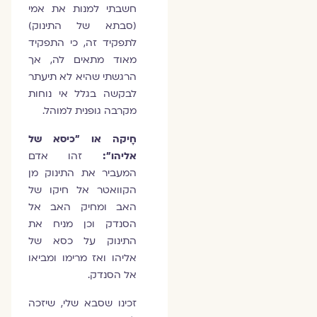
חשבתי למנות את אמי
(סבתא של התינוק)
לתפקיד זה, כי התפקיד
מאוד מתאים לה, אך
הרגשתי שהיא לא תיעתר
לבקשה בגלל אי נוחות
מקרבה גופנית למוהל.
חָיקה או "כיסא של
אליהו":
זהו אדם
המעביר את התינוק מן
הקוואטר אל חיקו של
האב ומחיק האב אל
הסנדק וכן מניח את
התינוק על כסא של
אליהו ואז מרימו ומביאו
אל הסנדק.
זכינו שסבא שלי, שיזכה