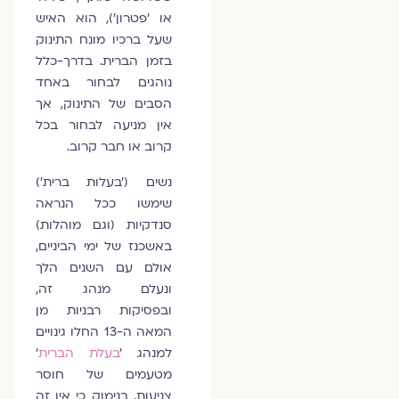
או 'פטרון'), הוא האיש
שעל ברכיו מונח התינוק
בזמן הברית. בדרך-כלל
נוהגים לבחור באחד
הסבים של התינוק, אך
אין מניעה לבחור בכל
קרוב או חבר קרוב.
נשים ('בעלות ברית')
שימשו ככל הנראה
סנדקיות (וגם מוהלות)
באשכנז של ימי הביניים,
אולם עם השנים הלך
ונעלם מנהג זה,
ובפסיקות רבניות מן
המאה ה-13 החלו גינויים
למנהג '
בעלת הברית
'
מטעמים של חוסר
צניעות, בנימוק כי אין זה