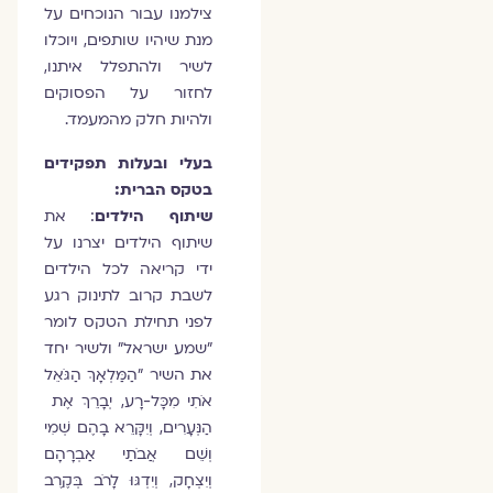
צילמנו עבור הנוכחים על
מנת שיהיו שותפים, ויוכלו
לשיר ולהתפלל איתנו,
לחזור על הפסוקים
ולהיות חלק מהמעמד.
בעלי ובעלות תפקידים
בטקס הברית:
שיתוף הילדים
: את
שיתוף הילדים יצרנו על
ידי קריאה לכל הילדים
לשבת קרוב לתינוק רגע
לפני תחילת הטקס לומר
"שמע ישראל" ולשיר יחד
את השיר "הַמַּלְאָךְ הַגֹּאֵל
אֹתִי מִכָּל-רָע, יְבָרֵךְ אֶת
הַנְּעָרִים, וְיִקָּרֵא בָהֶם שְׁמִי
וְשֵׁם אֲבֹתַי אַבְרָהָם
וְיִצְחָק, וְיִדְגּוּ לָרֹב בְּקֶרֶב