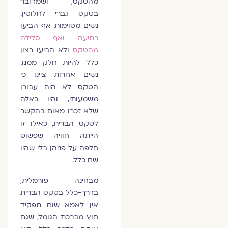
מהטקס, ושמדובר
בטקס גברי לחלוטין.
נשים מסוימות אף הביעו
רתיעה ואף סלידה
מהטקס
ולא הביעו רצון
כלל להיות חלק ממנו.
נשים אחרות ציינו כי
הטקס לא היה עבורן
משמעותי, והיו כאלה
שלא זכרו מאום בהקשר
לטקס הברית, כאילו זו
הייתה חוויה שפשוט
חלפה על פניהן בלי שהיו
שם כלל.
מבחינה פורמלית,
בדרך-כלל בטקס הברית
אין לאמא שום תפקיד
חוץ מברכת הגומל, שגם