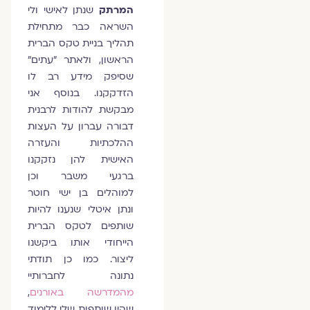
המרתק
שנתן לאישי ולי
השראה כבר מתחילת
תהליך בניית טקס הברית
הראשון, ולאתר "עתים"
שסיפק מידע רב לו
הזדקקנו. בנוסף אני
מבקשת להודות לרבנית
דבורה עברון על העצות
ההלכתיות והעזרה
האישית להן נזקקנו
ברגעי משבר וכן
למוהלים בן ישי חוטר
ונתן איטלי שנענו להיות
שותפים לטקס הברית
הייחודי אותו ביקשנו
ליצור. כמו כן תודתי
נתונה לחברותיי
מהמדרשה באורנים
,
שהיו שותפות שלי ללימוד