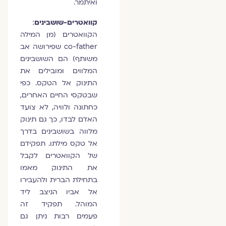
ואיתמר.
קוואטרים-שושבינים
:
הקוואטרים (מן המילה
co-father שפירושה אב
משותף) הם השושבינים
המלווים ומובילים את
התינוק אל הטקס. כפי
שבטקסי החיים האחרים,
כחתונה ולוויה, לא צועד
האדם לבדו, כך גם תינוק
מלווה בשושבינים בדרך
אל טקס מילתו. תפקידם
של הקוואטרים לקבל
את התינוק מאמו
בתחילת הברית ולהעבירו
אל אביו הניצב ליד
המוהל. תפקיד זה
פעמים רבות ניתן גם