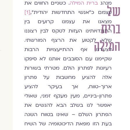
מנהג
ברית המילה
. כשניים החווים את
של
עצמם כ"אנשי התחדשות יהודית",
[1]
מצאנו את עצמנו קרועים בין
ברית
התנגדויותינו העזות לטקס לבין רצוננו
שלא לקטוע את הרצף המורשתי.
המילה
לצערנו, אף ההתייעצויות הרבות
שקיימנו עם הסובבים אותנו לא סיפקו
רעיונות לפתרון הולם. מטרתי בשורות
אלה להציע מחשבות על פתרון
ארוך-טווח, אך בעיקר להציע
פתרון-ביניים, מעין מעקף זמני, שאולי
יאפשר לנו בשלב הבא להגשים את
הפתרון השלם – שאינו בטווח השגה
בעת הזו מפאת הדיכוטומיה של השיח