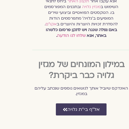
אנא עקבו אחר
תקנון האתר
ביחס לתנאי
השימוש ב
מגזין גלויה
ובתכנים המפורסמים
בו. הטקסטים הפואטיים וביצועי שירים
המופיעים ב׳גלויה׳ מתפרסמים הודות
להסדרת זכויות היוצרות והיוצרים ב
אקו״ם
.
באם נפלה שגגה ויש לתקן פרסום כלשהו
באתר, אנא
שלחו לנו הודעה
.
במילון המונחים של מגזין
גלויה כבר ביקרת?
האינדקס שיוביל אותך לנושאים נוספים שנכתב עליהם
במגזין.
אל״ף בי״ת גלויה