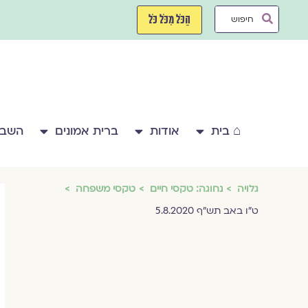
ילוג
Search
תוכן
הַכֹּל מִכֹּל כֹּל
...
⌂ בית
אודות
ברית אמונים
השבע
גלויה
נחוגה: טקסי חיים
טקסי משפחה
ט"ו באב תש"ף 5.8.2020