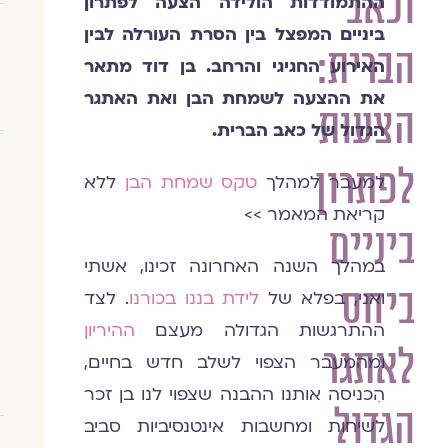
וכאב
ההתמודדות הולידה הצעה לפתרון
ביניים המפצל בין הסרת העורלה לבין
הברית:
האירוע החגיגי והרחב. בן דוד מתאר
את ההצעה לשמחת הבן ואת האתגר
הצעות
הגדול של כאב הברית.
לפתרון
למעבר למהלך
טקס שמחת הבן
ללא
קריאת המאמר >>
ביניים
במהלך השנה האחרונה זכינו, אשתי
ביחס
ואני, בפלא של
לידת בננו בכורנו
. לצד
ההתרגשות הגדולה מעצם
ההיריון
ח
לאתגר
ומהמעבר הצפוי לשלב חדש בחיים,
הִכניסה אותנו ההבנה שצפוי לנו בן זכר
הגדול
לשיחות ומחשבות אינטנסיביות סביב