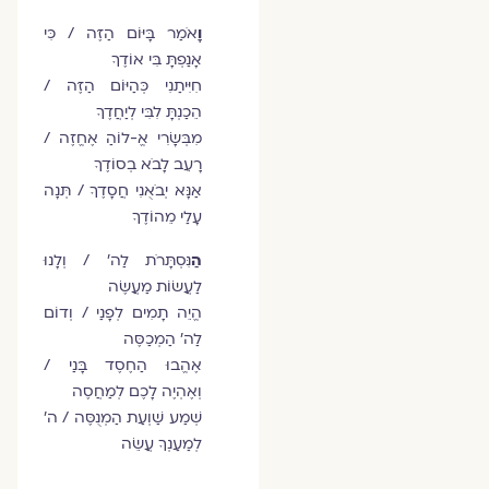
וָ
אֹמַר בָּיּוֹם הַזֶּה / כִּי
אָנַפְתָּ בִּי אוֹדֶךָ
חִיִּיתַנִי כְּהַיּוֹם הַזֶּה /
הֵכַנְתָּ לִבִּי לְיַחֲדֶךָ
מִבְּשָׂרִי אֱ-לוֹהַ אֶחֱזֶה /
רָעֵב לָבֹא בְסוֹדֶךָ
אַנָּא יְבֹאֻנִי חֲסָדֶךָ / תְּנָה
עָלַי מֵהוֹדֶךָ
הַ
נִּסְתָּרֹת לַה' / וְלָנוּ
לַעֲשׂוֹת מַעֲשֶׂה
הֱיֵה תָמִים לְפָנַי / וְדוֹם
לַה' הַמְכַסֶּה
אֶהֱבוּ הַחֶסֶד בָּנַי /
וְאֶהְיֶה לָכֶם לְמַחֲסֶה
שְׁמַע שַׁוְעַת הַמְנֻסֶּה / ה'
לְמַעַנְךָ עֲשֵׂה