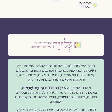
הרצאות
ושיעורים
גלויה היא מגזין מקוון המתקיים כספריה צומחת ובה
רשומות רבות מאת כותבות וכותבים מגוונים המביעים
קולות שונים במאמרים, שירים, תפילות, מסות פרוזה,
וראיונות אישיים המרחיבים את הדעת.
מטרת המגזין היא
לְדַבֵּר גְּלוּיוֹת עַל מָה שֶׁכָּמוּס
,
באמצעות הנגשת ידע על זוגיות, הלכה ומיניות ובכללם:
רווקות, אירוסין, חיי נישואין, בניית המשפחה, טקסי חיים
ומוגנוּת.
המגזין נוסד בשנת 2019 על-ידי הרבנית שרה סגל־כץ.