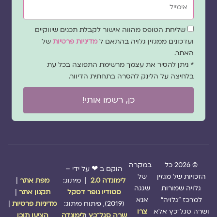
שדה
שליחת הטופס מהווה אישור לקבלת תכנים שיווקיים
הסכמה
ועדכונים ממגזין גלויה בהתאם ל
מדיניות פרטיות
של
האתר.
* ניתן להסיר את עצמך מרשימת התפוצה בכל עת
בלחיצה על הלינק להסרה בתחתית הדיוור.
כן, רשמו אותי!
© 2026 כל
במקרה
הוקם ב ❤ על ידי –
הזכויות של מגזין
של
לימונדה 2.0
| מיתוג:
מפת אתר
|
גלויה שמורות
שגגה
סטודיו נופר דסקל
תקנון אתר
|
למרכז "גלויה"
אנא
(2019), פיתוח מיתוג:
מדיניות פרטיות
|
ושרה סגל־כץ אלא
צרו
שרה סגל־כץ
ו
לימונדה
הציעו תוכן