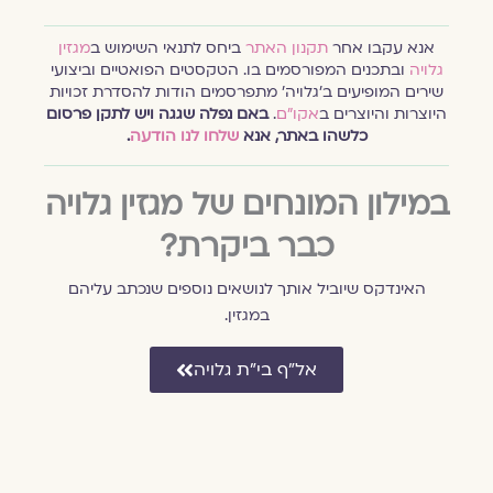
אנא עקבו אחר
תקנון האתר
ביחס לתנאי השימוש ב
מגזין
גלויה
ובתכנים המפורסמים בו. הטקסטים הפואטיים וביצועי
שירים המופיעים ב׳גלויה׳ מתפרסמים הודות להסדרת זכויות
היוצרות והיוצרים ב
אקו״ם
.
באם נפלה שגגה ויש לתקן פרסום
כלשהו באתר, אנא
שלחו לנו הודעה
.
במילון המונחים של מגזין גלויה
כבר ביקרת?
האינדקס שיוביל אותך לנושאים נוספים שנכתב עליהם
במגזין.
אל״ף בי״ת גלויה