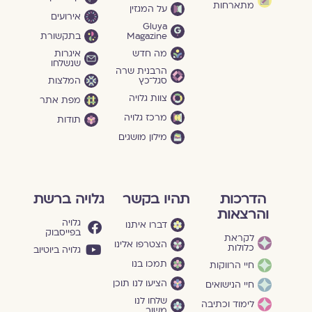
מתארחות
על המגזין
אירועים
Gluya
Magazine
בתקשורת
מה חדש
איגרות
שנשלחו
הרבנית שרה
סגל־כץ
המלצות
צוות גלויה
מפת אתר
מרכז גלויה
תודות
מילון מושגים
הדרכות
תהיו בקשר
גלויה ברשת
והרצאות
גלויה
דברו איתנו
בפייסבוק
לקראת
הצטרפו אלינו
כלולות
גלויה ביוטיוב
תמכו בנו
חיי הרווקות
הציעו לנו תוכן
חיי הנישואים
שלחו לנו
לימוד וכתיבה
משוב