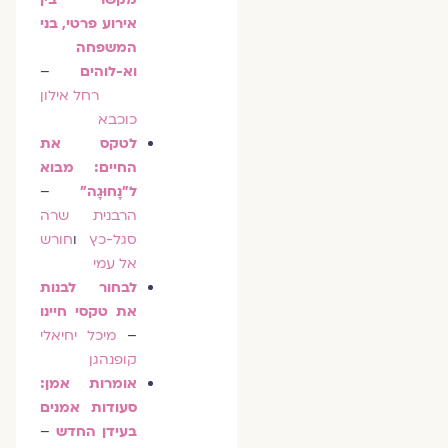
אירוע פרטי, בני
המשפחה
וא-לוהים
–
רחל אילון
כוכבא
לטקס את
החיים: מבוא
ל"נָחוּגָה"
–
הרבנית שרה
סגל-כץ
ו
חורש
אל עמי
לבחור לבנות
את טקסי חיינו
–
מיכל יחיאלי
קופנהגן
אומרות אמן:
סעודות אמנים
בעידן החדש
–