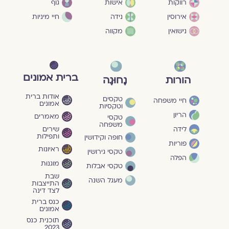
גוף
רווקות
אישות
חיי מיניות
אירוסין
נידה
נישואין
מקווה
ברית אמונים
הורות
נָחוּגָה
אודות ברית
טקסים
חיי משפחה
אמונים
וטקסיות
הריון
מאמרים
טקסי
משפחה
שירים
לידה
ותפילות
חופה וקידושין
פוריות
ראיונות
טקסי גירושין
הפלה
מוגנוּת
טקסי אבלות
שבת
מעגל השנה
התייצבות
לצד דינה
כנס ברית
אמונים
תוכנית כנס
2023