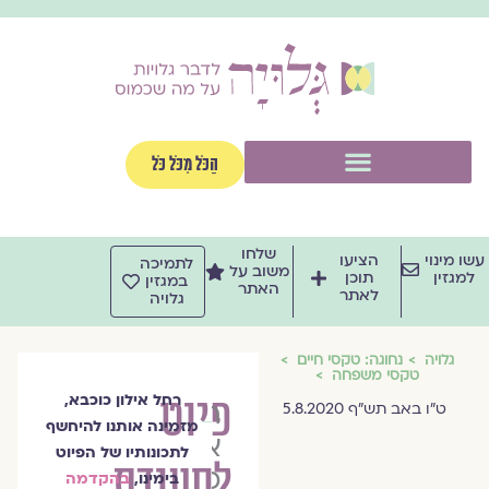
וג
וכן
תפריט
הַכֹּל מִכֹּל כֹּל
שלחו
שו מינוי
הציעו
לתמיכה
משוב על
למגזין
תוכן
במגזין
האתר
לאתר
גלויה
גלויה
נחוגה: טקסי חיים
טקסי משפחה
פיוט
רחל אילון כוכבא,
רחל
ט"ו באב תש"ף 5.8.2020
מזמינה אותנו להיחשף
אילון
לתכונותיו של הפיוט
לסעודת
כוכבא
בימינו,
בהקדמה