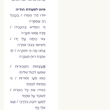
פיוט לסעודת הודיה
י
וֹדוּ לַה' חַסְדּוֹ / בְּקָהָל
רָב אֲסַפְּרָה
כִּי הִפְלִיא בְּהִכָּבְדוֹ /
פָּדָה נַפְשִׁי מִצָּרָה
צוּר הָיְתָה עָלַי יָדוֹ /
וַיּוֹצִיאֵנִי בִּבְכִי וְשִׁירָה
וְנַחְנוּ מָה כִּי תִּזְכְּרָה / לְךָ
אֶזְבַּח רוּחַ נִשְׁבְּרָה
הָ
עֲצָמוֹת הַשְּׁבוּרוֹת /
שִׁמְעוּ לְקוֹל שְׁלִיחַי
הָמוּ מֵעַי זְמִירוֹת / כִּי
נֻתַּחְתִּי לִנְתָחַי
הַגִּידוּ אֶת כָּל הַקֹּרֹת /
לַשֹּׁקֵד עַל פְּתָחַי
לְמַעַן יִדְבַּק בִּדְרָכַי / וְשָׁב
אֵלַי וָחָי