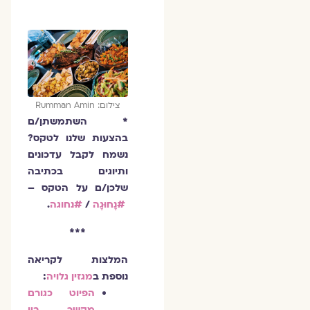
צילום: Rumman Amin
* השתמשתן/ם
בהצעות שלנו לטקס?
נשמח לקבל עדכונים
ותיוגים בכתיבה
שלכן/ם על הטקס –
#נָחוּגָה
/
#נחוגה
.
***
המלצות לקריאה
נוספת ב
מגזין גלויה
:
הפיוט כגורם
מקשר בין