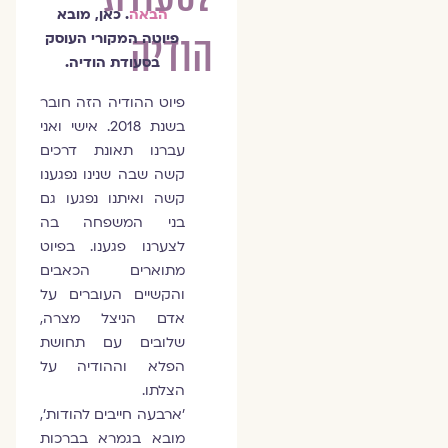
הבאה
. כאן, מובא
הודיה
פיוטה המקורי העוסק
בסעודת הודיה.
פיוט ההודיה הזה חובר
בשנת 2018. אישי ואני
עברנו תאונת דרכים
קשה שבה שנינו נפגענו
קשה ואיתנו נפגעו גם
בני המשפחה בה
לצערנו פגענו. בפיוט
מתוארים הכאבים
והקשיים העוברים על
אדם הניצל מצרה,
שלובים עם תחושת
הפלא וההודיה על
הצלתו.
'ארבעה חייבים להודות',
מובא בגמרא בברכות