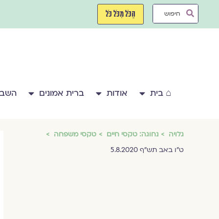
ילוג
Search
תוכן
הַכֹּל מִכֹּל כֹּל
...
⌂ בית
אודות
ברית אמונים
השבע
גלויה
נחוגה: טקסי חיים
טקסי משפחה
ט"ו באב תש"ף 5.8.2020