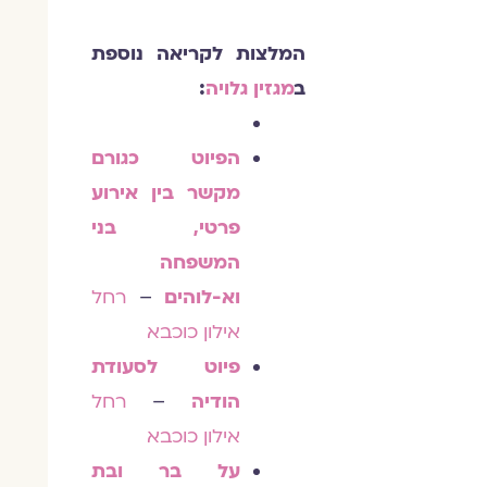
המלצות לקריאה נוספת
ב
מגזין גלויה
:
הפיוט כגורם
מקשר בין אירוע
פרטי, בני
המשפחה
וא-לוהים
–
רחל
אילון כוכבא
פיוט לסעודת
הודיה
–
רחל
אילון כוכבא
על בר ובת