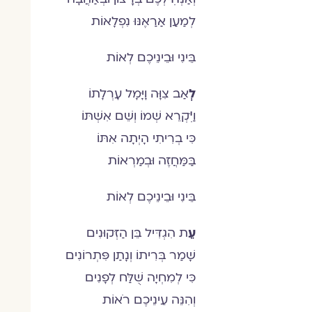
לְמַעַן אַרַאֶנּוּ נִפְלׇאוֹת
בֵּינִי וּבֵינֵיכֶם לְאוֹת
לְ
אַב צִוׇּה וׇיׇּמׇל עׇרְלׇתוֹ
וַיּׅקְרֵא שְׁמוֹ וְשֵׁם אִשְׁתּוֹ
כִּי בְרִיתִי הׇיְתׇה אִתּוֹ
בַּמַּחֲזֶה וּבְמַרְאוֹת
בֵּינִי וּבֵינֵיכֶם לְאוֹת
עֵ
ת הִגְדִּיל בֵּן הַזְּקוּנִים
שׇׁמַר בְּרִיתוֹ וְנׇתַן פִּתְרוֹנִים
כִּי לְמִחְיׇה שֻׁלַּח לְפׇנִים
וְהִנֵּה עֵינֵיכֶם רֹאוֹת