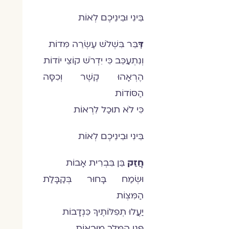
בֵּינִי וּבֵינֵיכֶם לְאוֹת
דִּ
בֵּר בִּשְׁלֹשׁ עֶשְׂרֵה מִּדוֹת
וְנִתְעַכֵּב כִּי יִדְרֹשׁ קוֹצֵי יוֹדוֹת
הֶרְאָהוּ קֶשֶׁר וְכִסָּה
הַסּוֹדוֹת
כִּי לֹא תוּכַל לִרְאוֹת
בֵּינִי וּבֵינֵיכֶם לְאוֹת
חֲזַק
בֵּן בִּבְרִית אָבוֹת
וּשְׂמַח בָּחוּר בְּקַבָּלַת
הַמִּצְוֹת
יַעֲלוּ תְפִלּוֹתֶיךָ כִּנְדָבוֹת
פְּנֵי הַמֶּלֶךְ מוּבָאוֹת