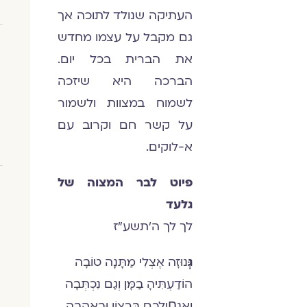
העתיקה שנולד לתוכה אך
גם מקבל על עצמו מחדש
את הברית בכל יום.
הברכה היא שיזכה
לשמוח במצוות ולשמור
על קשר חם וקרוב עם
א-לוקים.
פיוט לבר המצוה של
גלעד
לך לך ה'תשע"ז
גְּ
נוּזׇה אֶצְלִי מַתָּנָה טוֹבׇה
הוֹדַעְתִּיהׇ בַמׇּן וְגַם נִכְתְּבׇה
וְאַנְחׅילְכֶם בְּרָצוֹן וּבְאַהֲבׇה