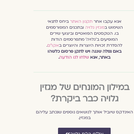
אנא עקבו אחר
תקנון האתר
ביחס לתנאי
השימוש ב
מגזין גלויה
ובתכנים המפורסמים
בו. הטקסטים הפואטיים וביצועי שירים
המופיעים ב׳גלויה׳ מתפרסמים הודות
להסדרת זכויות היוצרות והיוצרים ב
אקו״ם
.
באם נפלה שגגה ויש לתקן פרסום כלשהו
באתר, אנא
שלחו לנו הודעה
.
במילון המונחים של מגזין
גלויה כבר ביקרת?
האינדקס שיוביל אותך לנושאים נוספים שנכתב עליהם
במגזין.
אל״ף בי״ת גלויה