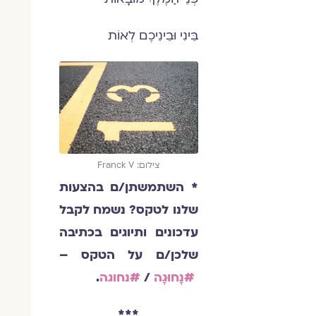
בֵּינִי וּבֵינֵיכֶם לְאוֹת
צילום: Franck V
* השתמשתן/ם בהצעות
שלנו לטקס? נשמח לקבל
עדכונים ותיוגים בכתיבה
שלכן/ם על הטקס –
#נָחוּגָה
/
#נחוגה
.
***