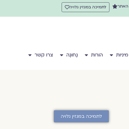
 האתר
לתמיכה במגזין גלויה
מיניות
הורות
נָחוּגָה
צרו קשר
לתמיכה במגזין גלויה