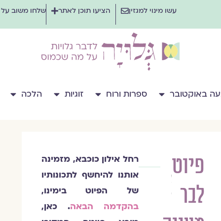
עשו מינוי למגזין
הציעו תוכן לאתר
שלחו משוב על
ה באוקטובר
ספרות ורוח
זוגיות
הלכה
פיוט
רחל אילון כוכבא, מזמינה
רחל
אותנו להיחשף לתכונותיו
אילון
לבר
כוכבא
של הפיוט בימינו,
בהקדמה הבאה
. כאן,