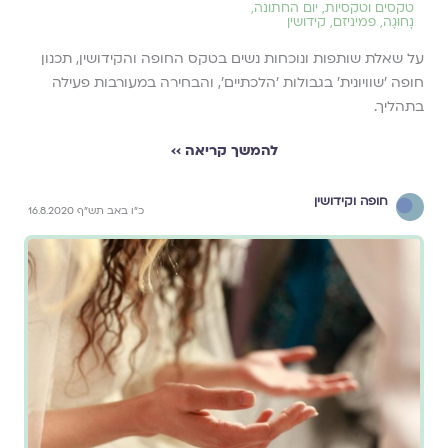
טקסים וטקסיות
,
יום החתונה
,
נָחוּגָה
,
פמיניזם
,
קידושין
על שאלת שותפות ונוכחות נשים בטקס החופה והקידושין, תכנון
חופה 'שוויונית' בגבולות 'הלכתיים', והבחירה במעורבות פעילה
בתהליך.
להמשך קריאה ››
חופה וקידושין
כ"ו באב תש"ף 16.8.2020