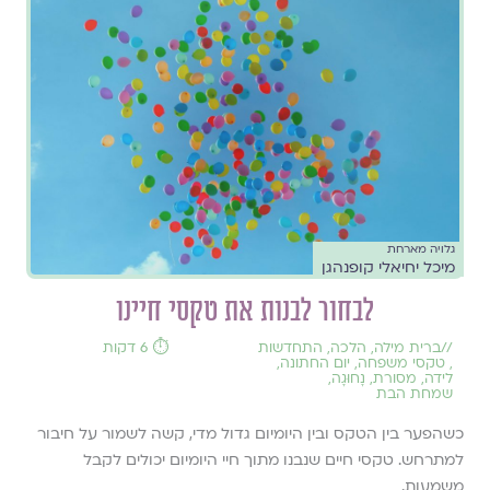
גלויה מארחת
מיכל יחיאלי קופנהגן
לבחור לבנות את טקסי חיינו
//
ברית מילה
,
הלכה
,
התחדשות
⏱️ 6 דקות
,
טקסי משפחה
,
יום החתונה
,
לידה
,
מסורת
,
נָחוּגָה
,
שמחת הבת
כשהפער בין הטקס ובין היומיום גדול מדי, קשה לשמור על חיבור
למתרחש. טקסי חיים שנבנו מתוך חיי היומיום יכולים לקבל
משמעות.