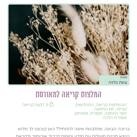
מאת
צוות גלויה
המלצות קריאה למאורסת
//
המלצות קריאה
,
התחדשות
,
⏱️ 3 דקות קריאה
טבילה
,
יום החתונה
,
לפני החתונה
,
מסורת
,
פמיניזם
,
שמירת הלכה
ברוכה הבאה. מתלבטת איפה להתחיל? כאן קיבצנו לך מלוא
הטנא תכנים מעולים עם מידע וטיפים לכבוד אירוסייך ולקראת