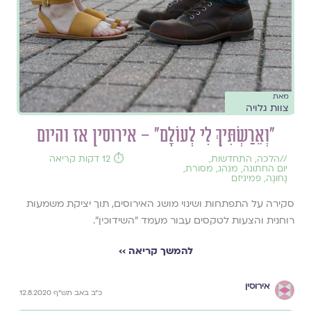
מאת
צוות גלויה
"וְאֵרַשְׂתִּיךְ לִי לְעוֹלָם" – אירוסין אז והיום
//
הלכה
,
התחדשות
,
⏱️ 12 דקות קריאה
יום החתונה
,
מנהג
,
מסורת
,
נָחוּגָה
,
פמיניזם
סקירה על התפתחות ושינוי מושג האירוסים, תוך יציקת משמעות
רוחנית והצעות לטקסים עבור מעמד "השידוכין".
להמשך קריאה ››
אירוסין
כ"ב באב תש"ף 12.8.2020