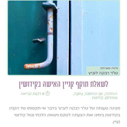
גלויה מארחת
טו"ר רבקה לוביץ
לשאלת תוקף קניין האישה בקידושין
//
הלכה
,
יום החתונה
,
נָחוּגָה
,
⏱️ 8 דקות קריאה
פמיניזם
,
קידושין
מציגה טענתה של טו"ר רבקה לוביץ' בדבר אי-תקפותו של הקניין
בקידושין בימינו ואת הצעתה לטקס נישואין הלכתי נטול קידושי
קניין.