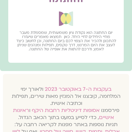
יום החתונה הוא נקודת ציון משמעותית, שמסמלת מעבר
מחיי היחידים לחיי היחד. כאן תמצאו מאמרים שיעזרו
להתכונן ולהכיר את הצפוי לכם ביום החתונה, וכן לחשוב כיצד
לעצב את היום המרגש, דרך טקסים, תפילות ומנהגים שניתן
לאמץ, ודרכם להתוות את אופייה של החתונה.
בעקבות ה-7 באוקטובר 2023
ולאורך ימי
המלחמה, קיבצנו אל המגזין מאות שירים, תפילות
וכתיבה אישית.
פירסמנו
אסופות דיגיטליות רחבות היקף
ו
ראיונות
אישיים
, כדי לסייע במעט בתוך הכאב הגדול.
תגיות נוספות באתר מפנות לקריאה רחבה על:
אבלות
,
יתמות
,
קושי
,
חוויה של חסרון
, ואף על
ליווי