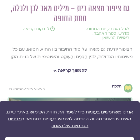
גם ציפור מצאה בית – מילים מאב לבן ולכלה,
תחת החופה
//
גיל העדנה
,
יום החתונה
,
⏱️ 3 דקות קריאה
מדרש
,
ספר האהבה
,
ראשית הנישואין
הציפור יודעת גם משהו על סוד החיבור בין החוץ, הסואן, עם כל
משימותיו הגדולות, לבין הַפְּנִים וְהַשֶּׁקֶט והאינטימיות של בניית הקן
להמשך קריאה ››
הלכה
ג' באייר תש"ף 27.4.2020