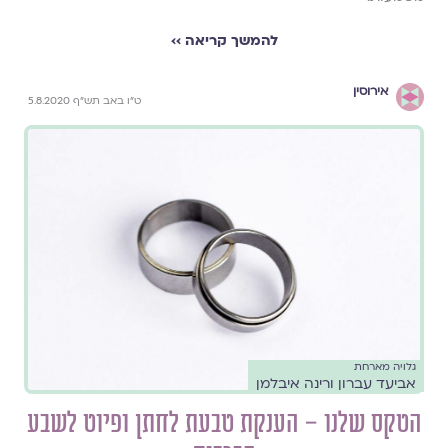
להמשך קריאה ››
אירוסין
ט"ו באב תש"ף 5.8.2020
גלויה מארחת
אביעד עברון ורינה איבלמן
הטקס שלנו – הענקת טבעת לחתן ופיוט לשבע