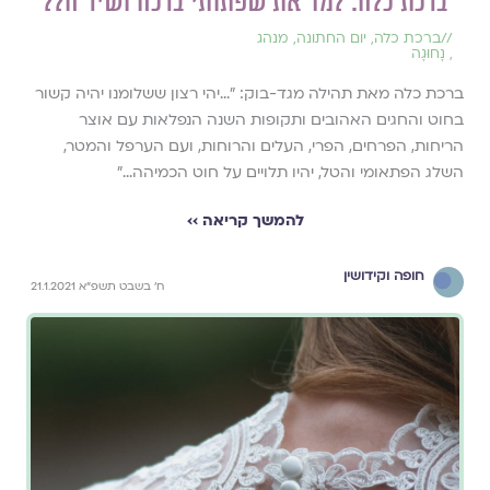
ברכת כלה: למד את שפתותי ברכה ושיר הלל
//
ברכת כלה
,
יום החתונה
,
מנהג
,
נָחוּגָה
ברכת כלה מאת תהילה מגד-בוק: ״...יהי רצון ששלומנו יהיה קשור
בחוט והחגים האהובים ותקופות השנה הנפלאות עם אוצר
הריחות, הפרחים, הפרי, העלים והרוחות, ועם הערפל והמטר,
השלג הפתאומי והטל, יהיו תלויים על חוט הכמיהה...״
להמשך קריאה ››
חופה וקידושין
ח׳ בשבט תשפ״א 21.1.2021