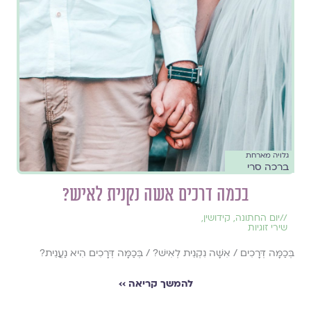
גלויה מארחת
ברכה סרי
בכמה דרכים אשה נקנית לאיש?
//
יום החתונה
,
קידושין
,
שירי זוגיות
בְּכַמָּה דְּרָכִים / אִשָּׁה נִקְנֵית לְאִישׁ? / בְּכַמָּה דְּרָכִים הִיא נַעֲנֵית?
להמשך קריאה ››