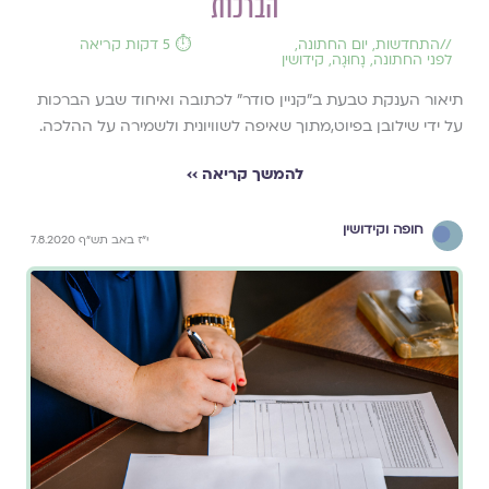
הברכות
//
התחדשות
,
יום החתונה
,
⏱️ 5 דקות קריאה
לפני החתונה
,
נָחוּגָה
,
קידושין
תיאור הענקת טבעת ב"קניין סודר" לכתובה ואיחוד שבע הברכות
על ידי שילובן בפיוט,מתוך שאיפה לשוויונית ולשמירה על ההלכה.
להמשך קריאה ››
חופה וקידושין
י"ז באב תש"ף 7.8.2020