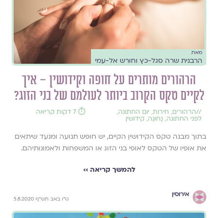
מאת
הרבנית שרה סגל-כץ וחורש אל-עמי
הרהורים מותרים על חופה וקידושין – איך
לקיים טקס הקרוב ביותר לעולמם של בני הזוג?
//
הרהורים
,
חירות
,
יום החתונה
,
⏱️ 7 דקות קריאה
לפני החתונה
,
נָחוּגָה
,
קידושין
בתוך מבנה טקס הקידושין הקיים, יש חופש תנועה ומנעד שיתאים
את אופיו של הטקס לאופי בני הזוג או המשפחות ולאמונותיהם.
להמשך קריאה ››
אירוסין
ט"ו באב תש"ף 5.8.2020