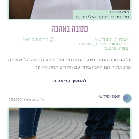
גלויה מארחת
חלי טביבי-ברקת ואלי ברקת
כתובה באהבה
//
הלכה
,
התחדשות
,
⏱️ 2 דקות קריאה
יום החתונה
,
מסורת
,
משפחה
,
נָחוּגָה
,
פרק ב'
על הכתובה המסורתית, הוסיפו חלי ואלי "כתובה באהבה" שאותה
יצרו, ועליה הם חתמו ביחד עם הילדים תחת החופה.
להמשך קריאה ››
חופה וקידושין
ט"ו באב תש"ף 5.8.2020