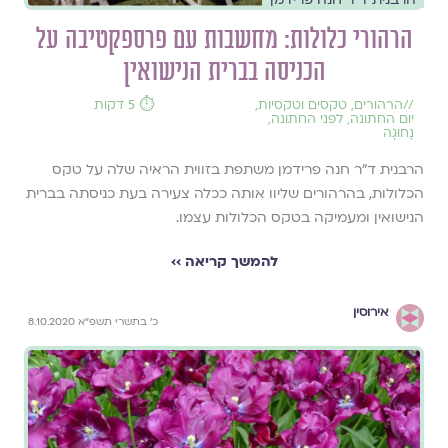
הרהורי כלולות: מחשבות עם פרספקטיבה על
הכניסה בברית הנישואין
//
הרהורים
,
טקסים וטקסיות
,
⏱️ 5 דקות
יום החתונה
,
לפני החתונה
,
נָחוּגָה
הרבנית ד"ר חנה פרידמן משתפת בזווית הראיה שלה על טקס
הכלולות, בהרהורים שליוו אותה ככלה צעירה בעת כניסתה בברית
הנישואין ומעמיקה בטקס הכלולות עצמו.
להמשך קריאה ››
אירוסין
כ׳ בתשרי תשפ״א 8.10.2020