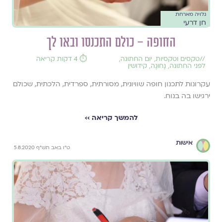
גלויה מארחת
חן דרעי
החופה – כולם התכנסו ובאו לך
//
טקסים וטקסיות
,
יום החתונה
,
⏱️ 4 דקות קריאה
לפני החתונה
,
נָחוּגָה
,
קידושין
עקרונות לתכנון חופה שוויונית, מסורתית, ספרדית, הלכתית, שכולם
ירגישו בה בנוח.
להמשך קריאה ››
אישות
ט"ו באב תש"ף 5.8.2020