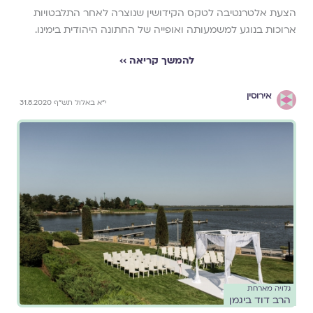
הצעת אלטרנטיבה לטקס הקידושין שנוצרה לאחר התלבטויות
ארוכות בנוגע למשמעותה ואופייה של החתונה היהודית בימינו.
להמשך קריאה ››
אירוסין
י"א באלול תש"ף 31.8.2020
גלויה מארחת
הרב דוד ביגמן