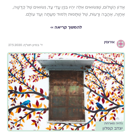
אֲדוֹן הַשָּׁלוֹם, שֶׁנִּשּׂוּאִים אֵלֶּה יִהְיוּ בִּנְיַן עֲדֵי עַד, נִשּׂוּאִים שֶׁל קְדֻשָּׁה,
אַחֲוָה, אַהֲבָה וְרָעוֹת, שֶׁל שֻׁתָּפוּת וְלִמּוּד מֵעַתָּה וְעַד עוֹלָם.
להמשך קריאה ››
אירוסין
ד' בסיון תש"ף, 27.5.2020
גלויה מארחת
יונדב קפלון