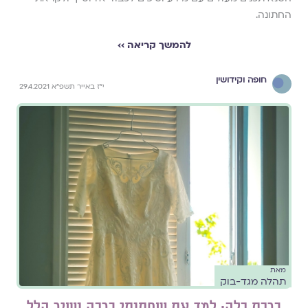
החתונה.
להמשך קריאה ››
חופה וקידושין
י"ז באייר תשפ"א 29.4.2021
מאת
תהלה מגד-בוק