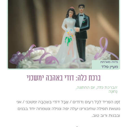
גלויה מארחת
מעיין פלד
ברכת כלה: דודי באהבה ימשכני
//
ברכת כלה
,
יום החתונה
,
נָחוּגָה
זְמָן הִפְרִיד לְכָל רֵעִים וְדוֹדִים / אֲבָל דּוֹדִי בְּאַהֲבָה יִמְשְׁכֵנִי / אני
נושאת תפילה שחיבורינו יעלה יפה ונגילה ונשמחה יחד בבנים
ובבנות ורוב טוב.