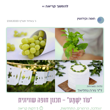
להמשך קריאה ››
חופה וקידושין
ג' באלול תש"ף 23.8.2020
גלויה מארחת
ד"ר נירה נחליאל
"עוֹד יִשָּׁמַע" – תכנון חופה שוויונית
//
הלכה
,
הרהורים
,
התחדשות
,
⏱️ 5 דקות קריאה