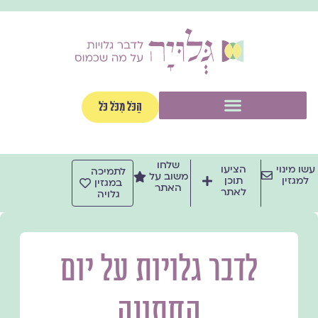
ילוג
תוכן
תפריט
הַכֹּל מִכֹּל כֹּל
שלחו
עשו מינוי
הציעו
לתמיכה
משוב על
למגזין
תוכן
במגזין
האתר
לאתר
גלויה
לדבר גלויות על יום
החתונה