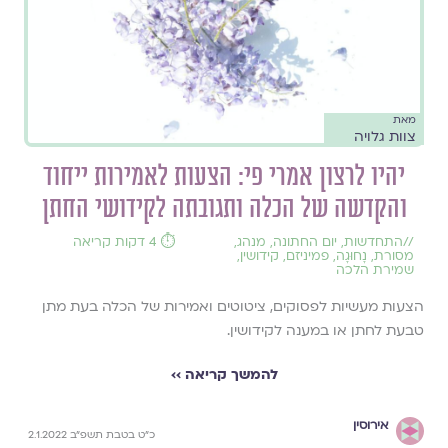
מאת
צוות גלויה
יהיו לרצון אמרי פי: הצעות לאמירות ייחוד
והקדשה של הכלה ותגובתה לקידושי החתן
//
התחדשות
,
יום החתונה
,
מנהג
,
⏱️ 4 דקות קריאה
מסורת
,
נָחוּגָה
,
פמיניזם
,
קידושין
,
שמירת הלכה
הצעות מעשיות לפסוקים, ציטוטים ואמירות של הכלה בעת מתן
טבעת לחתן או במענה לקידושין.
להמשך קריאה ››
אירוסין
כ"ט בטבת תשפ"ב 2.1.2022