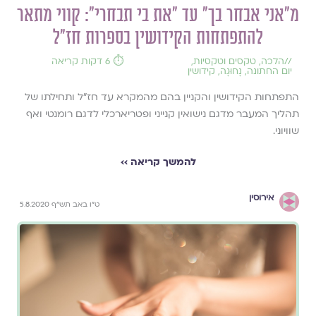
מ"אני אבחר בך" עד "את בי תבחרי": קווי מתאר
להתפתחות הקידושין בספרות חז"ל
//
הלכה
,
טקסים וטקסיות
,
⏱️ 6 דקות קריאה
יום החתונה
,
נָחוּגָה
,
קידושין
התפתחות הקידושין והקניין בהם מהמקרא עד חז"ל ותחילתו של
תהליך המעבר מדגם נישואין קנייני ופטריארכלי לדגם רומנטי ואף
שוויוני.
להמשך קריאה ››
אירוסין
ט"ו באב תש"ף 5.8.2020