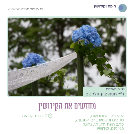
חופה וקידושין
י"ז באלול תש"ף 6.9.2020
גלויה מארחת
ד"ר תניא ציון-וולדקס
מחדשים את הקידושין
//
הלכה
,
התחדשות
,
⏱️ 7 דקות קריאה
טקסים וטקסיות
,
יום החתונה
,
כתב העת ״דעות״
,
נָחוּגָה
,
פמיניזם
,
קידושין