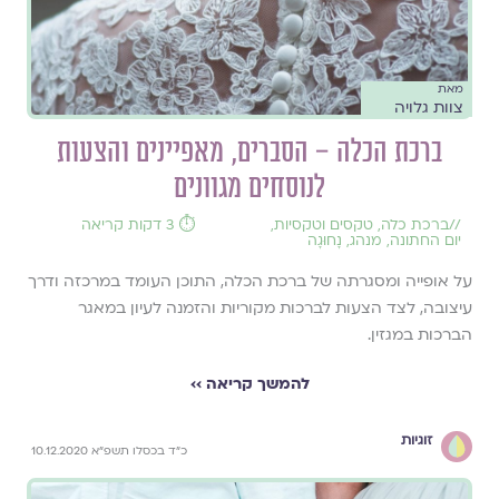
מאת
צוות גלויה
ברכת הכלה – הסברים, מאפיינים והצעות
לנוסחים מגוונים
//
ברכת כלה
,
טקסים וטקסיות
,
⏱️ 3 דקות קריאה
יום החתונה
,
מנהג
,
נָחוּגָה
על אופייה ומסגרתה של ברכת הכלה, התוכן העומד במרכזה ודרך
עיצובה, לצד הצעות לברכות מקוריות והזמנה לעיון במאגר
הברכות במגזין.
להמשך קריאה ››
זוגיות
כ"ד בכסלו תשפ"א 10.12.2020