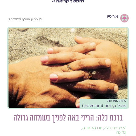
להמשך קריאה ››
אירוסין
י"ז בסיון תש"ף 9.6.2020
גלויה מארחת
מיכל קרויזר (רובינשטיין)
ברכת כלה: הריני באה לפניך בשמחה גדולה
//
ברכת כלה
,
יום החתונה
,
נָחוּגָה