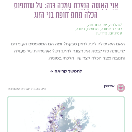
אֲנִי הָאִשָּׁה הַנִּצֶּבֶת עִמְּכָה בָּזֶה: על שותפות
הכלה תחת חופת בני הזוג
//
הלכה
,
יום החתונה
,
לפני החתונה
,
מסורת
,
נָחוּגָה
,
פמיניזם
,
קידושין
האם היא יכולה לתת לחתן טבעת? ומה הם המשפטים העומדים
לרשותה כדי לבטא את רצונה להתקדש? אפשרויות של פעולה
ותגובה מצד הכלה לצד עיון הלכתי בסוגיה.
להמשך קריאה ››
אירוסין
כ"ט בטבת תשפ"ב 2.1.2022