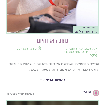
גלויה מארחת
עו"ד אורית להב
כתובה אז והיום
//
אתיקה
,
זכויות חוקיות
,
⏱️ 3 דקות קריאה
יום החתונה
,
לפני החתונה
,
נָחוּגָה
סקירה היסטורית ומשפטית על הכתובה: מה היא הכתובה, ממה
היא מורכבת, מדוע ומתי נוצרה ומה מעמדה בימינו.
להמשך קריאה ››
אירוסין
כ' בתמוז תש"ף 12.7.2020