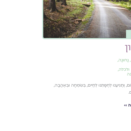
רך
,
נָחוּגָה
,
ולכלה
,
ה
לוֹם, וְתַגִּיעֵנוּ לְחֻפָּתֵנוּ לְחַיִּים, בְּשִׂמְחָה וּבְאַהֲבָה,
ם.
 ››