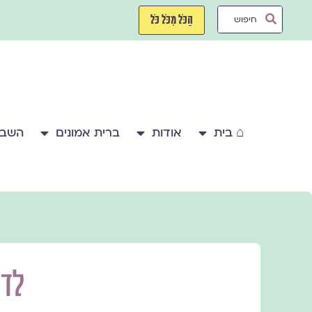
ילוג
Search
תוכן
הַכֹּל מִכֹּל כֹּל
...
⌂ בית
אודות
ברית אמונים
השבע
לדב