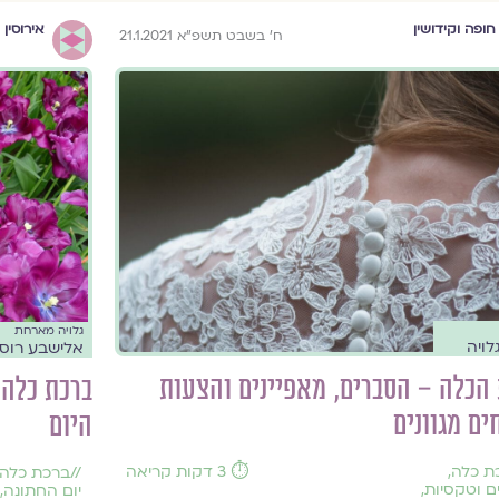
חופה וקידושין
אירוסין
ח׳ בשבט תשפ״א 21.1.2021
גלויה מארחת
לויה
אלישבע רוסמ
הכלה – הסברים, מאפיינים והצעות
ברכת כלה:
ים מגוונים
היום
ת כלה
,
⏱️ 3 דקות קריאה
//
ברכת כלה
 וטקסיות
,
יום החתונה
,