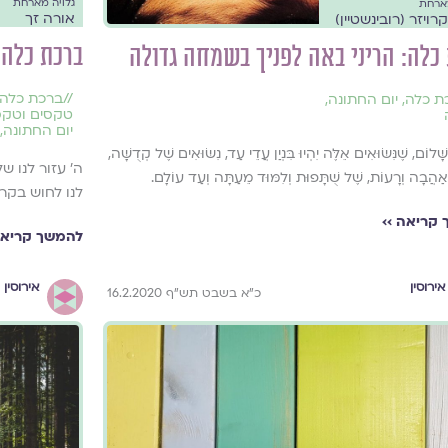
גלויה מארחת
מארחת
אורה זך
רויזר (רובינשטיין)
ברכת כלה:
כלה: הריני באה לפניך בשמחה גדולה
//
ברכת כלה
ת כלה
,
יום החתונה
,
טקסים וטקס
יום החתונה
,
ָׁלוֹם, שֶׁנִּשּׂוּאִים אֵלֶּה יִהְיוּ בִּנְיַן עֲדֵי עַד, נִשּׂוּאִים שֶׁל קְדֻשָּׁה,
ה' עזור לנו ש
ַהֲבָה וְרָעוֹת, שֶׁל שֻׁתָּפוּת וְלִמּוּד מֵעַתָּה וְעַד עוֹלָם.
לנו לחוש בקרב
קריאה ››
להמשך קריאה
אירוסין
אירוסין
כ"א בשבט תש"ף 16.2.2020