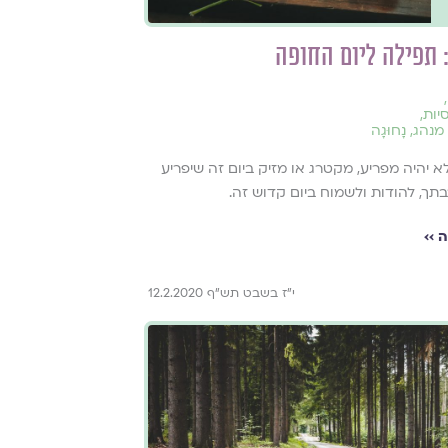
 תפילה ליום החופה
,
יות
,
מנהג
,
נָחוּגָה
לא יהיה מפריע, מקטרג או מזיק ביום זה שיפריע
תך, להודות ולשמוח ביום קדוש זה.
 ››
י"ז בשבט תש"ף 12.2.2020