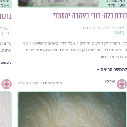
גלויה מארחת
גלויה 
מעיין פלד
מיכל ק
ברכת כלה: דודי באהבה ימשכני
ברכת 
//
ברכת כלה
,
יום החתונה
,
//
ברכ
נָחוּגָה
נָחוּגָה
זְמָן הִפְרִיד לְכָל רֵעִים וְדוֹדִים / אֲבָל דּוֹדִי בְּאַהֲבָה יִמְשְׁכֵנִי / אני
אֲדוֹן הַשּ
נושאת תפילה שחיבורינו יעלה יפה ונגילה ונשמחה יחד בבנים
אַחֲוָה, א
ובבנות ורוב טוב.
להמשך 
להמשך קריאה ››
אירוסין
כ"ד בשבט תש"ף 19.2.2020