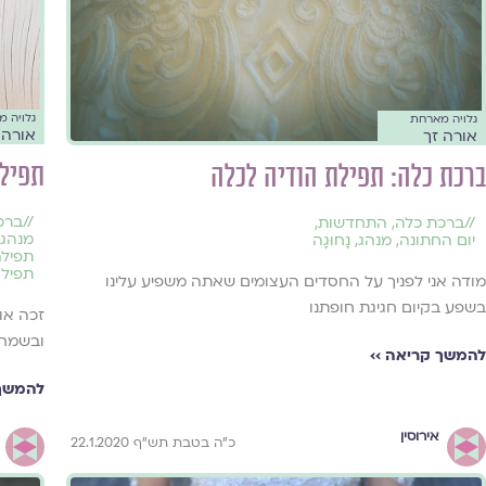
גלויה 
גלויה מארחת
אורה 
אורה זך
תפיל
ברכת כלה: תפילת הודיה לכלה
//
ברכ
//
ברכת כלה
,
התחדשות
,
מנהג
,
יום החתונה
,
מנהג
,
נָחוּגָה
תפילה
תפילו
מודה אני לפניך על החסדים העצומים שאתה משפיע עלינו
בשפע בקיום חגיגת חופתנו
זכה או
ובשמחה
להמשך קריאה ››
להמשך 
אירוסין
כ"ה בטבת תש"ף 22.1.2020