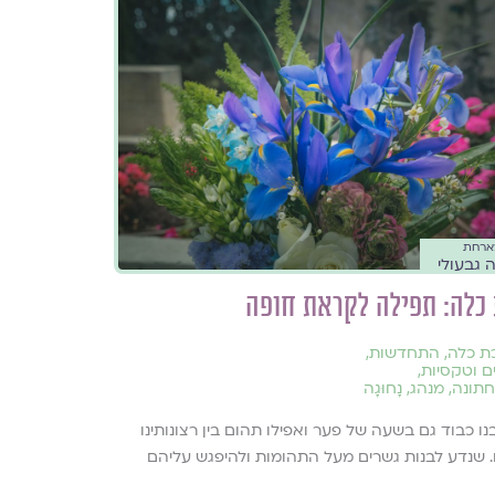
מארחת
 גבעולי
כלה: תפילה לקראת חופה
ת כלה
,
התחדשות
,
 וטקסיות
,
חתונה
,
מנהג
,
נָחוּגָה
ו כבוד גם בשעה של פער ואפילו תהום בין רצונותינו
. שנדע לבנות גשרים מעל התהומות ולהיפגש עליהם