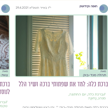
חופה וקידושין
י"ז באייר תשפ"א 29.4.2021
מאת
מאת
תהלה מגד-בוק
צוות ג
ברכת כלה: למד את שפתותי ברכה ושיר הלל
ברכת 
לנוסח
//
ברכת כלה
,
יום החתונה
,
מנהג
,
נָחוּגָה
//
ברכ
טקסים
ברכת כלה מאת תהילה מגד-בוק: ״...יהי רצון ששלומנו יהיה