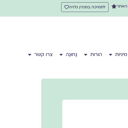
 האתר
לתמיכה במגזין גלויה
מיניות
הורות
נָחוּגָה
צרו קשר