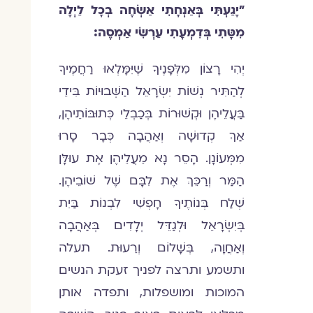
"
יָגַעְתִּי בְּאַנְחָתִי אַשְׂחֶה בְכָל לַיְלָה
מִטָּתִי בְּדִמְעָתִי עַרְשִׂי אַמְסֶה
:
יְהִי רָצוֹן מִלְּפָנֶיךָ שֶׁיִּמָּלְאוּ רַחֲמֶיךָ
לְהַתִּיר נְשׁוֹת יִשְׂרָאֵל הַשְּׁבוּיוֹת בִּידֵי
בַּעֲלֵיהֶן וּקְשׁוּרוֹת בְּכַבְלֵי כְּתוּבּוֹתֵיהֶן,
אַךְ קְדוּשָׁה וְאַהֲבָה כְּבָר סָרוּ
מִמְּעוֹנָן. הָסֵר נָא מֵעֲלֵיהֶן אֶת עוּלָּן
הַמַּר וְרַכֵּךְ אֶת לִבָּם שֶׁל שׁוֹבֵיהֶן.
שְׁלַח בְּנוֹתֶיךָ חָפְשִׁי לִבְנוֹת בַּיִת
בְּיִשְׂרָאֵל וּלְגַדֵּל יְלָדִים בְּאַהֲבָה
וְאַחֲוָה, בְּשָׁלוֹם וְרֵעוּת. תעלה
ותשמע ותרצה לפניך זעקת הנשים
המוכות ומושפלות, ותפדה אותן