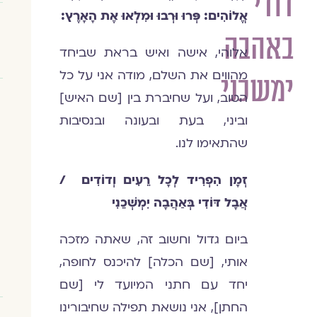
דודי
אֱלוֹהִים: פְּרוּ וּרְבוּ וּמִלְאוּ אֶת הָאָרֶץ:
באהבה
אלוהי, אישה ואיש בראת שביחד
מהווים את השלם, מודה אני על כל
ימשכני
הטוב, ועל שחיברת בין [שם האיש]
וביני, בעת ובעונה ובנסיבות
שהתאימו לנו.
זְמָן הִפְרִיד לְכָל רֵעִים וְדוֹדִים
/
אֲבָל דּוֹדִי בְּאַהֲבָה יִמְשְׁכֵנִי
ביום גדול וחשוב זה, שאתה מזכה
אותי, [שם הכלה] להיכנס לחופה,
יחד עם חתני המיועד לי [שם
החתן], אני נושאת תפילה שחיבורינו