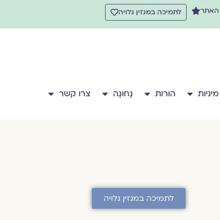
 האתר
לתמיכה במגזין גלויה
מיניות
הורות
נָחוּגָה
צרו קשר
לתמיכה במגזין גלויה