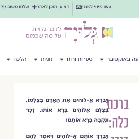
עשו מינוי למגזין
הציעו תוכן לאתר
שלחו משוב על
ה באוקטובר
ספרות ורוח
זוגיות
הלכה
ברכת
וַיִבְרָא אֱ-לוֹהִים אֶת הָאָדָם בְּצַלְמוֹ,
מעין
בְּצֶלֶם אֱלוֹהִים בָּרָא אוֹתוֹ, זָכָר
פלד
כלה:
וּנְקֵבָה בָּרָא אוֹתָם:
וַיְבָרֶךְ אוֹתָם אֱ-לוֹהִים וַיֹּאמֶר לָהֶם