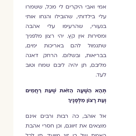
אמי ואבי היקרים לי מכל, ששמרו
עלי בילדותי, שהובילו והנחו אותי
בנעורי, שהרעיפו עלי אהבה
ומסירות אין קץ. יהי רצון מלפניך
שתגמול להם באריכות ימים,
בבריאות, ובשלום. הרחק דאגה
מליבם, תן יהיה ליבם שמח וטוב
לעד.
תְּהֵא הַשָּׁעָה הַזֹּאת שְׁעַת רַחֲמִים
וְעֵת רָצוֹן מִלְּפָנֶיךָ
אל אוהב, כה רבות ורבים אינם
מוצאים את זיווגם, וכן חסרי אהבת
האמת של בן זוג מיועד. תן לכל