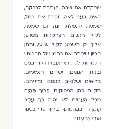
שפקדת את שרה, נעתרת לרבקה,
ראית בעני לאה, זכרת את רחל,
שמעת לתפילת חנה, וכן שמעת
לקול הנשים הצדקניות בשווען
אליך, כן תשמע לקול שוועי, ותתן
הריון שיפתח את רחמן של חברותיי
הכמהות לכך, ושיתעברו וילדו בנים
ובנות הגונים, ישרים ותמימים,
בריאים ושלמים בגופם ובדעתם.
תקיים בהן הפסוקים: בָּרוּךְ תִּהְיֶה
מִכָּל הָעַמִּים לֹא יִהְיֶה בְךָ עָקָר
וַעֲקָרָה וּבִבְהֶמְתֶּךָ. בָּרוּךְ פְּרִי בִטְנְךָ
וּפְרִי אַדְמָתְךָ