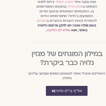
אנא עקבו אחר
תקנון האתר
ביחס לתנאי
השימוש ב
מגזין גלויה
ובתכנים המפורסמים
בו. הטקסטים הפואטיים וביצועי שירים
המופיעים ב׳גלויה׳ מתפרסמים הודות
להסדרת זכויות היוצרות והיוצרים ב
אקו״ם
.
באם נפלה שגגה ויש לתקן פרסום כלשהו
באתר, אנא
שלחו לנו הודעה
.
במילון המונחים של מגזין
גלויה כבר ביקרת?
האינדקס שיוביל אותך לנושאים נוספים שנכתב עליהם
במגזין.
אל״ף בי״ת גלויה