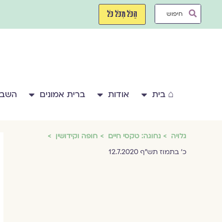
ילוג
Search
תוכן
הַכֹּל מִכֹּל כֹּל
...
⌂ בית
אודות
ברית אמונים
השבע
גלויה
נחוגה: טקסי חיים
חופה וקידושין
כ' בתמוז תש"ף 12.7.2020