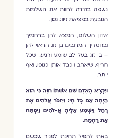
נשמה בודדה לחוות את השלמות
הנובעת במציאת זיווג נכון.
אדון השלום, המצא להן ברחמיך
ובחסדיך המרובים בן זוג הראוי להן
– בן זוג בעל לב שומע ורגיש, שכל
חריף, שיאהב ויכבד אותן כגופו, ואף
יותר.
וַיִּקְרָא הָאָדָם שֵׁם אִשְׁתּוֹ חַוָּה כִּי הִוא
הָיְתָה אֵם כָּל חָי: וַיִּזְכֹּר אֱלֹהִים אֶת
רָחֵל וַיִּשְׁמַע אֵלֶיהָ אֱ-לֹהִים וַיִּפְתַּח
אֶת רַחְמָהּ.
באתי להפיל תחינתי לפניך שכשם