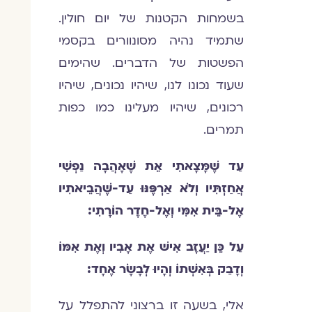
בשמחות הקטנות של יום חולין.
שתמיד נהיה מסונוורים בקסמי
הפשטות של הדברים. שהימים
שעוד נכונו לנו, שיהיו נכונים, שיהיו
רכונים, שיהיו מעלינו כמו כפות
תמרים.
עַד שֶׁמָּצָאתִי אֵת שֶׁאָהֲבָה נַפְשִׁי
אֲחַזְתִּיו וְלֹא אַרְפֶּנּוּ עַד-שֶׁהֲבֵיאתִיו
אֶל-בֵּית אִמִּי וְאֶל-חֶדֶר הוֹרָתִי
:
עַל
כֵּן יַעֲזָב אִישׁ אֶת אָבִיו וְאֶת אִמּוֹ
וְדָבַק בְּאִשְׁתוֹ וְהָיוּ לְבָשָׂר אֶחָד:
אלי, בשעה זו ברצוני להתפלל על