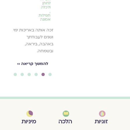
יאה ››
לחתן
בריאו
ומבקשים מלפניך לרפא
ולכלה
,
ימיהם
את ילדה יקרה זו מכל
תפילות
אמונה
תחלואיה, שתהיה
לה
בריאה ושלמ/ה כל
זכה אותה באריכות ימי
הימים
ושנים לעבודתך
באהבה, ביראה,
להמשך קריאה ››
ובשמחה.
להמשך קריאה ››
6
5
4
3
2
1
מיניות
זוגיות
הלכה