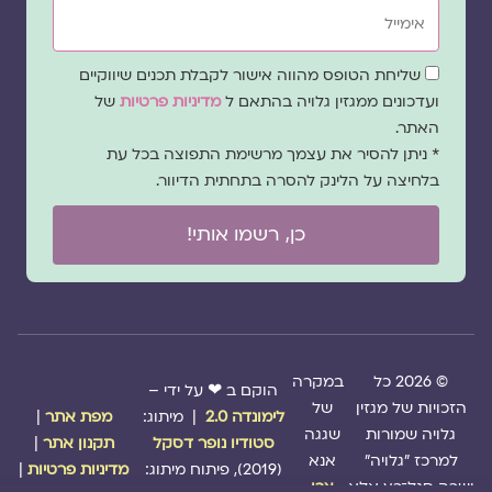
אימייל
שדה
שליחת הטופס מהווה אישור לקבלת תכנים שיווקיים
הסכמה
ועדכונים ממגזין גלויה בהתאם ל
מדיניות פרטיות
של
האתר.
* ניתן להסיר את עצמך מרשימת התפוצה בכל עת
בלחיצה על הלינק להסרה בתחתית הדיוור.
כן, רשמו אותי!
© 2026 כל
במקרה
הוקם ב ❤ על ידי –
הזכויות של מגזין
של
לימונדה 2.0
| מיתוג:
מפת אתר
|
גלויה שמורות
שגגה
סטודיו נופר דסקל
תקנון אתר
|
למרכז "גלויה"
אנא
(2019), פיתוח מיתוג:
מדיניות פרטיות
|
ושרה סגל־כץ אלא
צרו