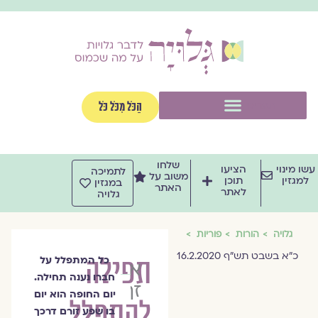
וג
וכן
תפריט
הַכֹּל מִכֹּל כֹּל
שלחו
שו מינוי
הציעו
לתמיכה
משוב על
למגזין
תוכן
במגזין
האתר
לאתר
גלויה
גלויה
הורות
פוריות
כ"א בשבט תש"ף 16.2.2020
תפילה
כל המתפלל על
אורה
חברו נענה תחילה.
זך
יום החופה הוא יום
להתפלל
בו שפע זורם דרכך