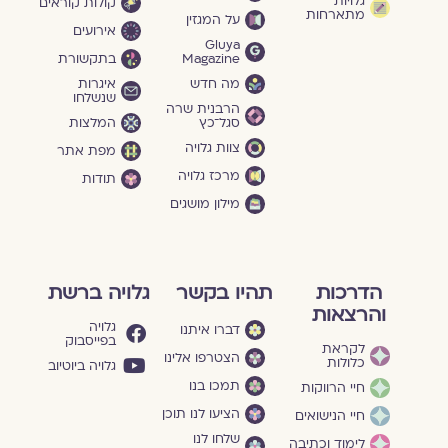
גלויות
קולות קוראים
מתארחות
על המגזין
אירועים
Gluya
Magazine
בתקשורת
מה חדש
איגרות
שנשלחו
הרבנית שרה
סגל־כץ
המלצות
צוות גלויה
מפת אתר
מרכז גלויה
תודות
מילון מושגים
הדרכות
תהיו בקשר
גלויה ברשת
והרצאות
גלויה
דברו איתנו
בפייסבוק
לקראת
הצטרפו אלינו
כלולות
גלויה ביוטיוב
תמכו בנו
חיי הרווקות
הציעו לנו תוכן
חיי הנישואים
שלחו לנו
לימוד וכתיבה