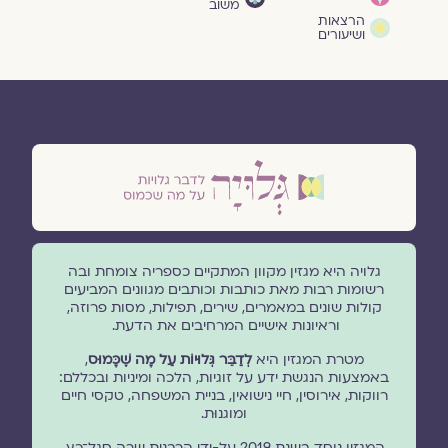
משוב
הרצאות
ושיעורים
גלויה היא מגזין מקוון המתקיים כספריה צומחת ובה
רשומות רבות מאת כותבות וכותבים מגוונים המביעים
קולות שונים במאמרים, שירים, תפילות, מסות פרוזה,
וראיונות אישיים המרחיבים את הדעת.
מטרת המגזין היא
לְדַבֵּר גְּלוּיוֹת עַל מָה שֶׁכָּמוּס
,
באמצעות הנגשת ידע על זוגיות, הלכה ומיניות ובכללם:
רווקות, אירוסין, חיי נישואין, בניית המשפחה, טקסי חיים
ומוגנוּת.
המגזין נוסד בשנת 2019 על-ידי הרבנית שרה סגל־כץ.