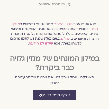
עט, כמחברת אנונימית.
אנא עקבו אחר
תקנון האתר
ביחס לתנאי השימוש ב
מגזין
גלויה
ובתכנים המפורסמים בו. הטקסטים הפואטיים וביצועי
שירים המופיעים ב׳גלויה׳ מתפרסמים הודות להסדרת זכויות
היוצרות והיוצרים ב
אקו״ם
.
באם נפלה שגגה ויש לתקן פרסום
כלשהו באתר, אנא
שלחו לנו הודעה
.
במילון המונחים של מגזין גלויה
כבר ביקרת?
האינדקס שיוביל אותך לנושאים נוספים שנכתב עליהם
במגזין.
אל״ף בי״ת גלויה