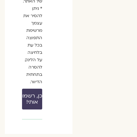
של האתר.
* ניתן
להסיר את
עצמך
מרשימת
התפוצה
בכל עת
בלחיצה
על הלינק
להסרה
בתחתית
הדיוור.
כן, רשמו
אותי!