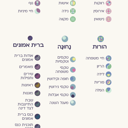
גוף
רווקות
אישות
חיי מיניות
אירוסין
נידה
נישואין
מקווה
ברית אמונים
הורות
נָחוּגָה
אודות ברית
טקסים
חיי משפחה
אמונים
וטקסיות
הריון
מאמרים
טקסי
משפחה
שירים
לידה
ותפילות
חופה וקידושין
פוריות
ראיונות
טקסי גירושין
הפלה
מוגנוּת
טקסי אבלות
שבת
מעגל השנה
התייצבות
לצד דינה
כנס ברית
אמונים
תוכנית כנס