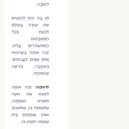
לְטוֹבָה.
תֵּן בָּהּ כּוֹחַ לְהַגְשִׁים
אֶת יִעוּדָהּ בָּעוֹלָם
וּלְנַצֵּחַ בְּכָל
הַמַּאֲבָקִים
הַמִּתְעוֹרְרִים עָלֶיהָ.
זַכֵּה אוֹתָהּ בַּאֲרִיכוּת
יָמִים וְשָׁנִים לַעֲבוֹדָתְךָ
בְּאַהֲבָה, בְּיִרְאָה
וּבְשִׂמְחָה.
לרווקה:
זַכֵּה אוֹתָהּ
לִמְצֹא אֶת זִוּוּגָהּ
מִשֹּׁרֶשׁ נִשְׁמָתָהּ,
שֶׁתִּשְׂמַח בּוֹ, שֶׁתֹּאהַב
אוֹתוֹ וְשֶׁתָּקִים בַּיִת
שֶׁאַתָּה תִּשְׁכֹּן בּוֹ.