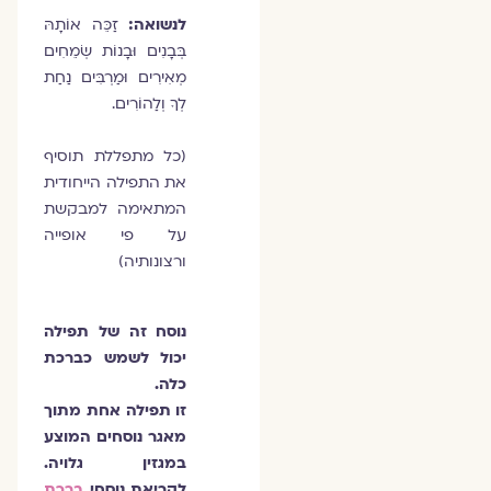
לנשואה:
זַכֵּה אוֹתָהּ
בְּבָנִים וּבָנוֹת שְׂמֵחִים
מְאִירִים וּמַרְבִּים נַחַת
לְךָ וְלַהוֹרִים.
(כל מתפללת תוסיף
את התפילה הייחודית
המתאימה למבקשת
על פי אופייה
ורצונותיה)
נוסח זה של תפילה
יכול לשמש כברכת
כלה.
זו תפילה אחת מתוך
מאגר נוסחים המוצע
במגזין גלויה.
לקריאת נוסחי
ברכת