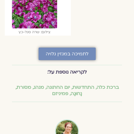
צילום: שרה סגל-כץ
לתמיכה במגזין גלויה
לקריאה נוספת על:
ברכת כלה
,
התחדשות
,
יום החתונה
,
מנהג
,
מסורת
,
נָחוּגָה
,
פמיניזם