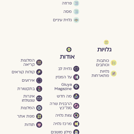
פרוזה
מסה
גלוית עיניים
גלויות
אודות
המלצות
כותבות
קריאה
וכותבים
גלוית לב
גלויות
קולות קוראים
מתארחות
על המגזין
אירועים
Gluya
Magazine
בתקשורת
מה חדש
איגרות
שנשלחו
הרבנית שרה
סגל־כץ
המלצות
צוות גלויה
מפת אתר
מרכז גלויה
תודות
מילון מושגים