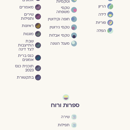
וטקסיות
הריון
מאמרים
טקסי
משפחה
שירים
לידה
ותפילות
חופה וקידושין
פוריות
ראיונות
טקסי גירושין
הפלה
מוגנוּת
טקסי אבלות
שבת
מעגל השנה
התייצבות
לצד דינה
כנס ברית
אמונים
תוכנית כנס
2023
בתקשורת
ספרות ורוח
שירה
תפילות