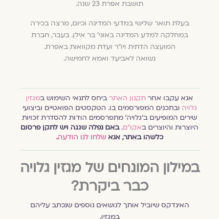
תושבת אפרת 23 שנה.
בעלת תואר שלישי במדעי המדינה וכיום, מרצה בכירה
במחלקה למדע המדינה באוני' בר אילן. בעבר, חברת
המועצה הדתית ויו"ר ועדת מקוואות באפרת.
נשואה לאביעד ואמא לחמישה.
אנא עקבו אחר
תקנון האתר
ביחס לתנאי השימוש ב
מגזין
גלויה
ובתכנים המפורסמים בו. הטקסטים הפואטיים וביצועי
שירים המופיעים ב׳גלויה׳ מתפרסמים הודות להסדרת זכויות
היוצרות והיוצרים ב
אקו״ם
.
באם נפלה שגגה ויש לתקן פרסום
כלשהו באתר, אנא
שלחו לנו הודעה
.
במילון המונחים של מגזין גלויה
כבר ביקרת?
האינדקס שיוביל אותך לנושאים נוספים שנכתב עליהם
במגזין.