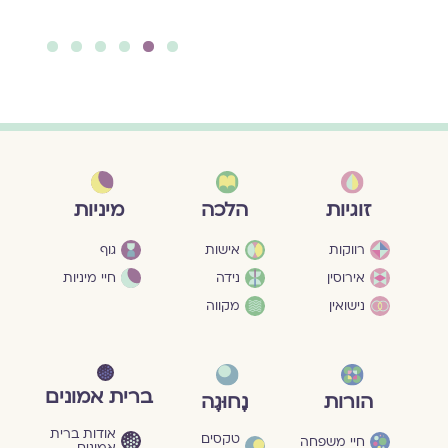
יאה ››
6
5
4
3
2
1
מיניות
זוגיות
הלכה
גוף
רווקות
אישות
חיי מיניות
אירוסין
נידה
נישואין
מקווה
ברית אמונים
הורות
נָחוּגָה
אודות ברית
טקסים
חיי משפחה
אמונים