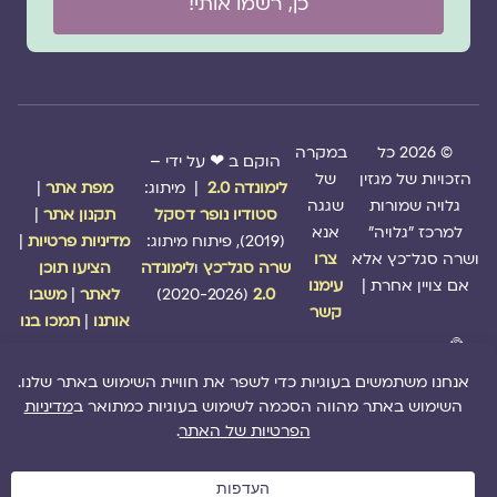
כן, רשמו אותי!
© 2026 כל
במקרה
הוקם ב ❤ על ידי –
הזכויות של מגזין
של
לימונדה 2.0
| מיתוג:
מפת אתר
|
גלויה שמורות
שגגה
סטודיו נופר דסקל
תקנון אתר
|
למרכז "גלויה"
אנא
(2019), פיתוח מיתוג:
מדיניות פרטיות
|
ושרה סגל־כץ אלא
צרו
שרה סגל־כץ
ו
לימונדה
הציעו תוכן
אם צויין אחרת |
עימנו
2.0
(2020-2026)
לאתר
|
משבו
קשר
אותנו
|
תמכו בנו