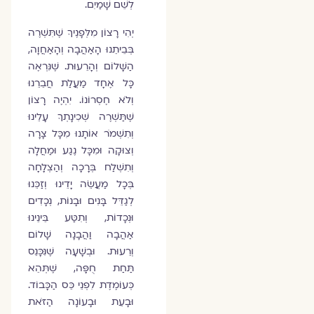
לְשֵׁם שָׁמַיִם.
יְהִי רָצוֹן מִלְּפָנֶיךָ שֶׁתִּשְׁרֶה
בְּבֵיתֵנוּ הָאַהֲבָה וְהָאַחֲוָה,
הַשָּׁלוֹם וְהָרֵעוּת. שֶׁנִּרְאֶה
כָּל אֶחָד מַעֲלַת חֲבֵרֵנוּ
וְלֹא חֶסְרוֹנוֹ. יִהְיֶה רָצוֹן
שֶׁתַּשְׁרֶה שְׁכִינָתְךָ עָלֵינוּ
וְתִשְׁמֹר אוֹתָנוּ מִכָּל צָרָה
וְצוּקָה וּמִכָּל נֶגַע וּמַחֲלָה
וְתִשְׁלַח בְּרָכָה וְהַצְלָחָה
בְּכָל מַעֲשֵׂה יָדֵינוּ וְזַכֵּנוּ
לְגַדֵּל בָּנִים וּבָנוֹת, נְכָדִים
וּנְכָדוֹת, וְתִטַּע בֵּינֵינוּ
אַהֲבָה וַהֲבָנָה שָׁלוֹם
וְרֵעוּת. וּבְשָׁעָה שֶׁנִּכָּנֵס
תַּחַת חֻפָּה, שֶׁתְּהֵא
כְּעוֹמֶדֶת לִפְנֵי כֵּס הַכָּבוֹד.
וּבָעֵת וּבָעוֹנָה הַזֹּאת