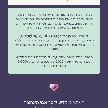
גלויה היא מגזין מקוון המתקיים כספריה צומחת ובה
רשומות רבות מאת כותבות וכותבים מגוונים המביעים
קולות שונים במאמרים, שירים, תפילות, מסות פרוזה,
וראיונות אישיים המרחיבים את הדעת.
מטרת המגזין היא
לְדַבֵּר גְּלוּיוֹת עַל מָה שֶׁכָּמוּס
,
באמצעות הנגשת ידע על זוגיות, הלכה ומיניות ובכללם:
רווקות, אירוסין, חיי נישואין, בניית המשפחה, טקסי חיים
ומוגנוּת.
המגזין נוסד בשנת 2019 על-ידי הרבנית שרה סגל־כץ.
עם הכניסה לשנת 2025 פורסמו בו קרוב ל-3,000
טקסטים שונים.
האתר מוקדש לזכר אמי האהובה