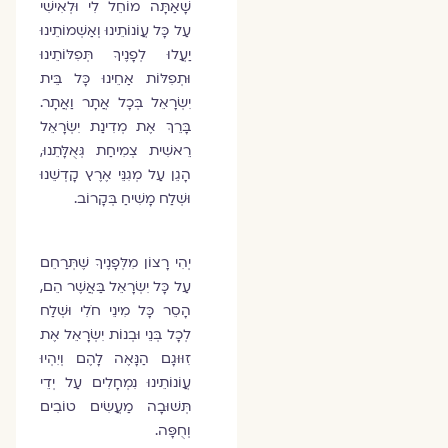
שָׁאַתָּה מוֹחֵל לִי וּלְאִישִׁי
עַל כָּל עֲוֹנוֹתֵינוּ וְאַשְׁמוֹתֵינוּ
יַעֲלוּ לְפָנֶיךָ תְּפִלּוֹתֵינוּ
וּתְפִלּוֹת אַחֵינוּ כָּל בֵּית
יִשְׂרָאֵל בְּכָל אֲתָר וַאֲתָר.
בָּרֵךְ אֶת מְדִינַת יִשְׂרָאֵל
רֵאשִׁית צְמִיחַת גְּאֻלָּתֵנוּ,
הָגֵן עַל מְגִנֵּי אֶרֶץ קָדְשֵׁנוּ
וּשְׁלַח מָשִׁיחַ בְּקָרוֹב.
יְהִי רָצוֹן מִלְּפָנֶיךָ שֶׁתְּרַחֵם
עַל כָּל יִשְׂרָאֵל בַּאֲשֶׁר הֵם,
הָסֵר כָּל מִינֵי חֹלִי וּשְׁלַח
לְכָל בְּנֵי וּבְנוֹת יִשְׂרָאֵל אֶת
זִוּוּגָם הַנָּאֶה לָהֶם וְיִהְיוּ
עֲוֹנוֹתֵינוּ נִמְחָלִים עַל יְדֵי
תְּשׁוּבָה מַעֲשִׂים טוֹבִים
וְחֻפָּה.