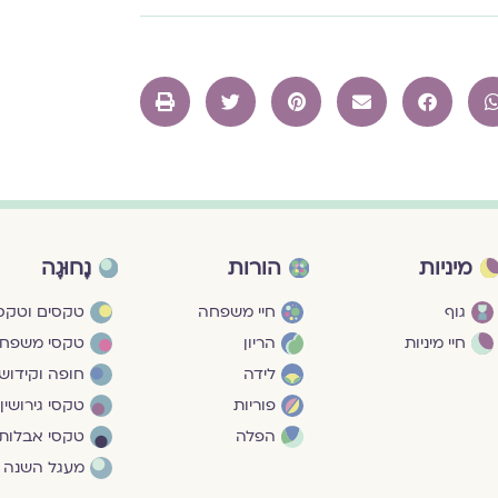
מיניות
הורות
נָחוּגָה
גוף
חיי משפחה
טקסים וטקסי
חיי מיניות
הריון
טקסי משפח
לידה
חופה וקידושי
פוריות
טקסי גירושין
הפלה
טקסי אבלות
מעגל השנה