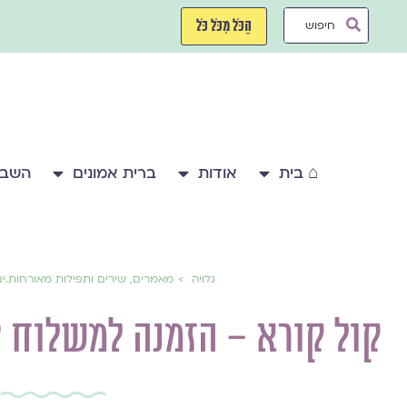
ילוג
Search
תוכן
הַכֹּל מִכֹּל כֹּל
...
⌂ בית
אודות
ברית אמונים
השבע
גלויה
מאמרים, שירים ותפילות מאורחות.י
קול קורא – הזמנה למשלוח יצ