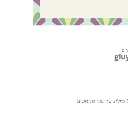
ים:
glu