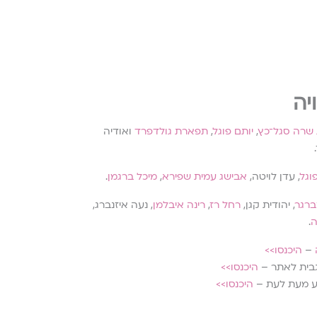
יה
 שרה סגל־כץ
,
יותם פוגל
,
תפארת גולדפרד
ואודיה
וגל
, עדן לויטה,
אבישג עמית שפירא
,
מיכל ברגמן
.
רגר
, יהודית קגן,
רחל רז
,
רינה איבלמן
, נעה איזנברג,
ה
.
–
היכנסו>>
 גבית לאתר –
היכנסו>>
יע מעת לעת –
היכנסו>>