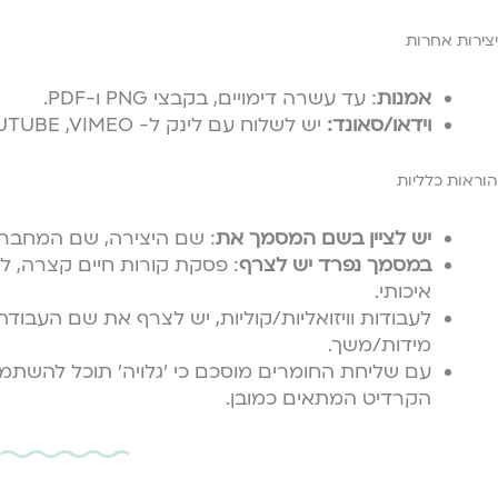
יצירות אחרות
אמנות
: עד עשרה דימויים, בקבצי PNG ו-PDF.
וידאו/סאונד:
יש לשלוח עם לינק ל- YOUTUBE ,VIMEO וכדומה.
הוראות כלליות
יש לציין בשם המסמך את
: שם היצירה, שם המחבר/ת
במסמך נפרד יש לצרף
: פסקת קורות חיים קצרה, לי
איכותי.
לעבודות וויזואליות/קוליות, יש לצרף את שם העבודה,
מידות/משך.
עם שליחת החומרים מוסכם כי ׳גלויה׳ תוכל להשתמ
הקרדיט המתאים כמובן.