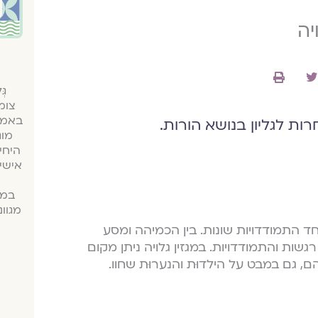
יה
גּ
צומ
באמצע
רות לגליון בנושא הורות.
מוג
היחי
אישי
במג
מגוו
 התמודדויות שונות. בין הכמיהה ומסע
שות והתמודדויות. במגזין גלויה ניתן מקום
ם, גם במבט על הילדוּת והנערוּת שחוו.