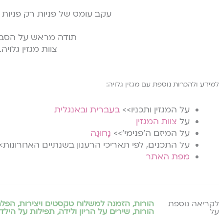
עקב עומס של פניות רק פניות מ
תודה מראש על הסבל
צוות מגזין גלויה.
למידע ולהכרות נוספת עם מגזין גלויה:
על המגזין ותכניו>>
בעברית
ובאנגלית
על
צוות המגזין
על המיזם ה׳פנימי׳>>
נָחוּגָה
על התכנים, לפי תאריכי הרענון בשנתיים האחרונות>
מפת האתר
לקריאה נוספת
הורות
,
הזמנה למשלוח טקסטים ויצירות
,
הפלה 
על
הורות
,
שירים על הריון ולידה
,
תפילות על הילד