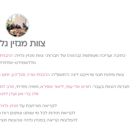
צוות מגזין גלו
כתיבה ועריכה משותפת (בהווה) של חברות.י צוות מגזין גלויה:
הרבנית
גולדשמידט-אלחדד.
צוות פיתוח תכני פרוייקט דינה ה׳תשפ״ה:
הרבנית שרה סגל־כץ
,
יותם פ
חברות הצוות בעבר:
חורש אל-עמי
,
ליאור שפירא
, מאיה מזרחי,
מרב למב
פלג בר-און
ו
עדן לויט
לקריאה מורחבת על
מגזין גלויה
לקריאת תודות לכל מי שנתנו ונותנים רוח
להמלצות קריאה במגזין גלויה שהצוות מצ