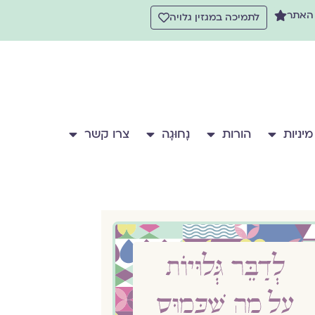
 האתר
לתמיכה במגזין גלויה
מיניות
הורות
נָחוּגָה
צרו קשר