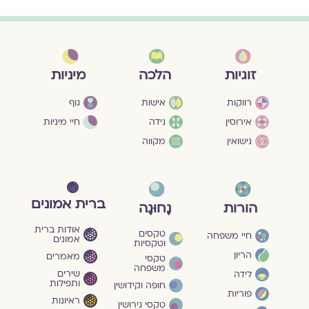
מיניות
זוגיות
הלכה
גוף
רווקות
אישות
חיי מיניות
אירוסין
נידה
נישואין
מקווה
ברית אמונים
הורות
נָחוּגָה
אודות ברית
טקסים
חיי משפחה
אמונים
וטקסיות
הריון
מאמרים
טקסי
משפחה
שירים
לידה
ותפילות
חופה וקידושין
פוריות
ראיונות
טקסי גירושין