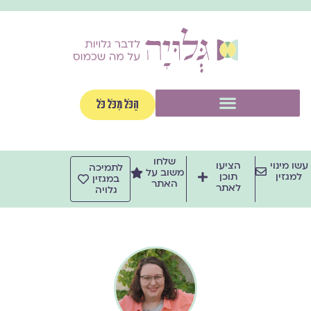
ילוג
תוכן
תפריט
הַכֹּל מִכֹּל כֹּל
שלחו
עשו מינוי
הציעו
לתמיכה
משוב על
למגזין
תוכן
במגזין
האתר
לאתר
גלויה