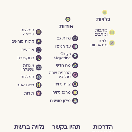
גלויות
אודות
המלצות
כותבות
קריאה
וכותבים
גלוית לב
גלויות
קולות קוראים
מתארחות
על המגזין
אירועים
Gluya
Magazine
בתקשורת
מה חדש
איגרות
שנשלחו
הרבנית שרה
סגל־כץ
המלצות
צוות גלויה
מפת אתר
מרכז גלויה
תודות
מילון מושגים
הדרכות
תהיו בקשר
גלויה ברשת