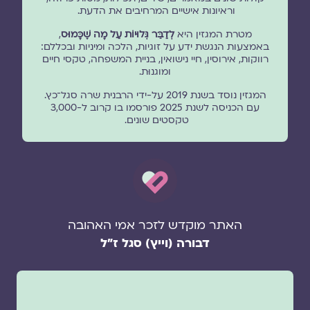
וראיונות אישיים המרחיבים את הדעת.
מטרת המגזין היא
לְדַבֵּר גְּלוּיוֹת עַל מָה שֶׁכָּמוּס
,
באמצעות הנגשת ידע על זוגיות, הלכה ומיניות ובכללם:
רווקות, אירוסין, חיי נישואין, בניית המשפחה, טקסי חיים
ומוגנוּת.
המגזין נוסד בשנת 2019 על-ידי הרבנית שרה סגל־כץ.
עם הכניסה לשנת 2025 פורסמו בו קרוב ל-3,000
טקסטים שונים.
האתר מוקדש לזכר אמי האהובה
דבורה (וייץ) סגל ז"ל