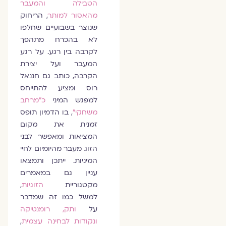
הטבילה והמעבר
מהאסור למותר
, הריחוק
שנוצר בשבועיים שחלפו
לא בהכרח מתהפך
לקרבה בין רגע. על רגע
המעבר ועל יצירת
הקרבה, כותב גם חננאל
רוס ומציע להתייחס
למפגש המיני
כ"מרחב
משחקי"
, בו הדמיון תופס
זמנית את מקום
המציאות ומאפשר לבני
הזוג מעבר מהיומיום לחיי
המיניות. ייתכן ותמצאו
עניין גם במאמרים
מקטגוריית
הזוגיות
,
למשל כמו זה שמדבר
על
ותק, רומנטיקה
ונקודות לבחינה עצמית
,