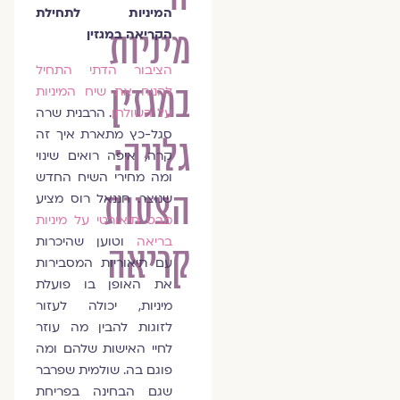
המיניות לתחילת
מיניות
הקריאה במגזין
הציבור הדתי התחיל
במגזין
להניח את שיח המיניות
על השולחן
. הרבנית שרה
סגל-כץ מתארת איך זה
גלויה:
קרה, איפה רואים שינוי
ומה מחירי השיח החדש
הצעות
שנוצר. חננאל רוס מציע
מבט תיאורטי על מיניות
בריאה
וטוען שהיכרות
קריאה
עם תיאוריות המסבירות
את האופן בו פועלת
מיניות, יכולה לעזור
לזוגות להבין מה עוזר
לחיי האישות שלהם ומה
פוגם בה. שולמית שפרבר
שגם הבחינה בפריחת