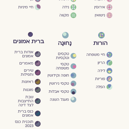
חיי מיניות
אירוסין
נידה
נישואין
מקווה
ברית אמונים
הורות
נָחוּגָה
אודות ברית
טקסים
חיי משפחה
אמונים
וטקסיות
הריון
מאמרים
טקסי
משפחה
שירים
לידה
ותפילות
חופה וקידושין
פוריות
ראיונות
טקסי גירושין
הפלה
מוגנוּת
טקסי אבלות
שבת
מעגל השנה
התייצבות
לצד דינה
כנס ברית
אמונים
תוכנית כנס
2023