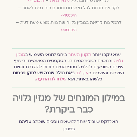
לקריאה מורחבת על
מגזין גלויה
–
היכנסו>>
לקריאת תודות לכל מי שנתנו ונותנים רוח גבית לאתר –
היכנסו>>
להמלצות קריאה במגזין גלויה שהצוות מציע מעת לעת –
היכנסו>>
אנא עקבו אחר
תקנון האתר
ביחס לתנאי השימוש ב
מגזין
גלויה
ובתכנים המפורסמים בו. הטקסטים הפואטיים וביצועי
שירים המופיעים ב׳גלויה׳ מתפרסמים הודות להסדרת זכויות
היוצרות והיוצרים ב
אקו״ם
.
באם נפלה שגגה ויש לתקן פרסום
כלשהו באתר, אנא
שלחו לנו הודעה
.
במילון המונחים של מגזין גלויה
כבר ביקרת?
האינדקס שיוביל אותך לנושאים נוספים שנכתב עליהם
במגזין.