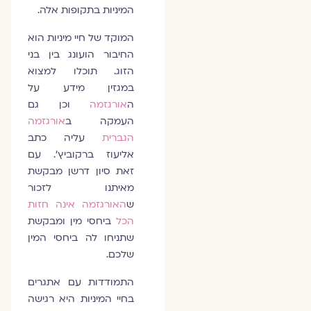
המיניות בתקופות אלה.
המוקד של חיי מיניות הוא
החיבור הועונג בין בני
הזוג. תוכלו למצוא
במגזין מידע על
ה
אורגזמה
וכן גם
העמקה ב
אורגזמה
הגברית
עליה כתב
אליעוז ברקוביץ'. עם
זאת סיון דרשן מבקשת
מאיתנו לזכור
ש
האורגזמה אינה חזות
הכל
ביחסי מין ומבקשת
שתניחו לה ביחסי המין
שלכם.
התמודדות עם אתגרים
בחיי המיניות היא רגישה