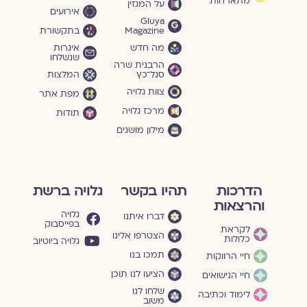
מתארחות
על המגזין
אירועים
Gluya
Magazine
בתקשורת
מה חדש
איגרות
שנשלחו
הרבנית שרה
סגל־כץ
המלצות
צוות גלויה
מפת אתר
מרכז גלויה
תודות
מילון מושגים
הדרכות
תהיו בקשר
גלויה ברשת
והרצאות
גלויה
דברו איתנו
בפייסבוק
לקראת
הצטרפו אלינו
כלולות
גלויה ביוטיוב
תמכו בנו
חיי הרווקות
הציעו לנו תוכן
חיי הנישואים
שלחו לנו
לימוד וכתיבה
משוב