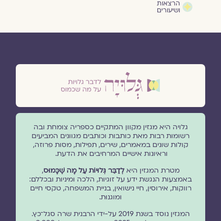
הרצאות
ושיעורים
גלויה היא מגזין מקוון המתקיים כספריה צומחת ובה
רשומות רבות מאת כותבות וכותבים מגוונים המביעים
קולות שונים במאמרים, שירים, תפילות, מסות פרוזה,
וראיונות אישיים המרחיבים את הדעת.
מטרת המגזין היא
לְדַבֵּר גְּלוּיוֹת עַל מָה שֶׁכָּמוּס
,
באמצעות הנגשת ידע על זוגיות, הלכה ומיניות ובכללם:
רווקות, אירוסין, חיי נישואין, בניית המשפחה, טקסי חיים
ומוגנוּת.
המגזין נוסד בשנת 2019 על-ידי הרבנית שרה סגל־כץ.