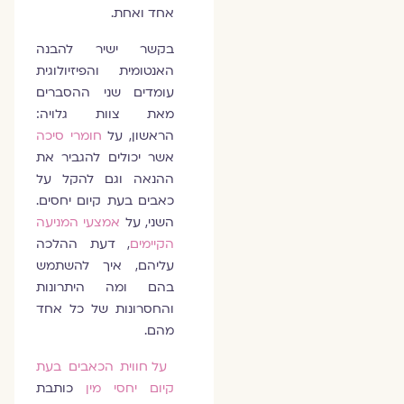
אחד ואחת.
בקשר ישיר להבנה
האנטומית והפיזיולוגית
עומדים שני ההסברים
מאת צוות גלויה:
הראשון, על
חומרי סיכה
אשר יכולים להגביר את
ההנאה וגם להקל על
כאבים בעת קיום יחסים.
השני, על
אמצעי המניעה
הקיימים
, דעת ההלכה
עליהם, איך להשתמש
בהם ומה היתרונות
והחסרונות של כל אחד
מהם.
על חווית הכאבים בעת
קיום יחסי מין
כותבת