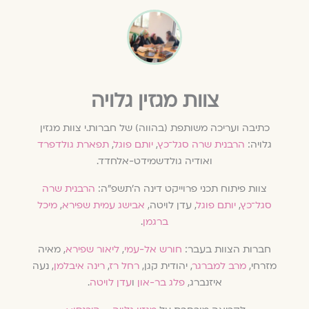
צוות מגזין גלויה
כתיבה ועריכה משותפת (בהווה) של חברות.י צוות מגזין
גלויה:
הרבנית שרה סגל־כץ
,
יותם פוגל
,
תפארת גולדפרד
ואודיה גולדשמידט-אלחדד.
צוות פיתוח תכני פרוייקט דינה ה׳תשפ״ה:
הרבנית שרה
סגל־כץ
,
יותם פוגל
, עדן לויטה,
אבישג עמית שפירא
,
מיכל
ברגמן
.
חברות הצוות בעבר:
חורש אל-עמי
,
ליאור שפירא
, מאיה
מזרחי,
מרב למברגר
, יהודית קגן,
רחל רז
,
רינה איבלמן
, נעה
איזנברג,
פלג בר-און
ו
עדן לויטה
.