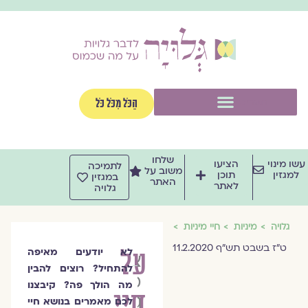
וג
וכן
תפריט
הַכֹּל מִכֹּל כֹּל
שלחו
שו מינוי
הציעו
לתמיכה
משוב על
למגזין
תוכן
במגזין
האתר
לאתר
גלויה
גלויה
מיניות
חיי מיניות
ט"ז בשבט תש"ף 11.2.2020
על
לא יודעים מאיפה
צוות
להתחיל? רוצים להבין
מגזין
מה הולך פה? קיבצנו
חיי
גלויה
לכם מאמרים בנושא חיי