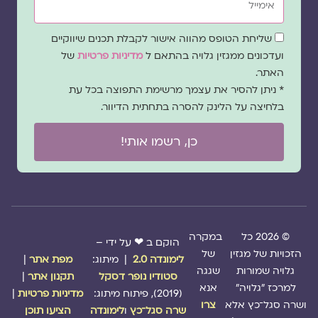
שדה
שליחת הטופס מהווה אישור לקבלת תכנים שיווקיים
הסכמה
ועדכונים ממגזין גלויה בהתאם ל
מדיניות פרטיות
של
האתר.
* ניתן להסיר את עצמך מרשימת התפוצה בכל עת
בלחיצה על הלינק להסרה בתחתית הדיוור.
כן, רשמו אותי!
© 2026 כל
במקרה
הוקם ב ❤ על ידי –
הזכויות של מגזין
של
לימונדה 2.0
| מיתוג:
מפת אתר
|
גלויה שמורות
שגגה
סטודיו נופר דסקל
תקנון אתר
|
למרכז "גלויה"
אנא
(2019), פיתוח מיתוג:
מדיניות פרטיות
|
ושרה סגל־כץ אלא
צרו
שרה סגל־כץ
ו
לימונדה
הציעו תוכן