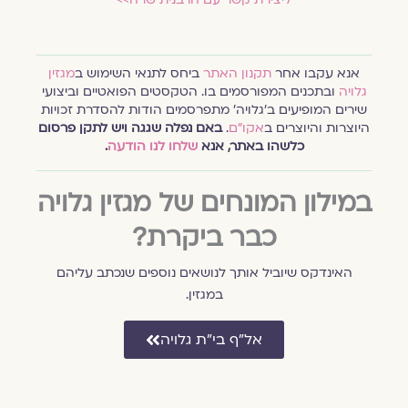
אנא עקבו אחר
תקנון האתר
ביחס לתנאי השימוש ב
מגזין
גלויה
ובתכנים המפורסמים בו. הטקסטים הפואטיים וביצועי
שירים המופיעים ב׳גלויה׳ מתפרסמים הודות להסדרת זכויות
היוצרות והיוצרים ב
אקו״ם
.
באם נפלה שגגה ויש לתקן פרסום
כלשהו באתר, אנא
שלחו לנו הודעה
.
במילון המונחים של מגזין גלויה
כבר ביקרת?
האינדקס שיוביל אותך לנושאים נוספים שנכתב עליהם
במגזין.
אל״ף בי״ת גלויה