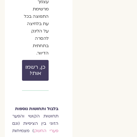
עצמך
מרשימת
התפוצה בכל
עת בלחיצה
על הלינק
להסרה
בתחתית
הדיוור.
כן, רשמו
אותי!
בלבול ותחושות נוספות
תחושות הקושי והפער
הזוגי בין הציפיות (וגם
פערי החשק
) מצמיחות