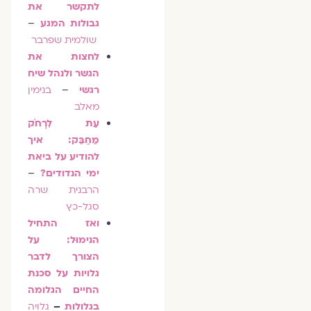
לתקשר את
גבולות המגע
–
שולמית שפרבר
לחצות את
הגשר ולנהל שיח
רגשי
–
בנימין
מאלב
עֵת לִרְחֹק
מֵחַבֵּק: איך
להודיע על ביאת
ימי הנדודים?
–
הרבנית שרה
סגל-כץ
ואז התחיל
הנימוּל: על
הצורך לדבר
גלויות על סכנת
החיים הגלומה
בגלולות
–
גלויה