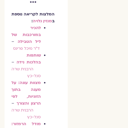
***
המלצות לקריאה נוספת
ב
מגזין גלויה
:
להכיר
במורכבות של
ליל הטבילה
–
ד"ר מיכל פרינס
שותפות
בהלכות נידה
–
הרבנית שרה
סגל-כץ
מצוות עונה: על
מענה בתוך
הזוגיות, לפי
הרצון והצורך
–
הרבנית שרה
סגל-כץ
מודל הרמזור: