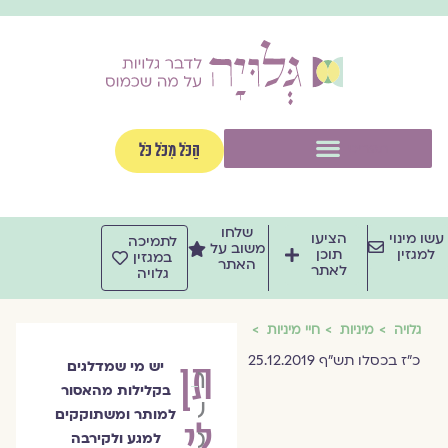
וג
וכן
תפריט
הַכֹּל מִכֹּל כֹּל
שלחו
שו מינוי
הציעו
לתמיכה
משוב על
למגזין
תוכן
במגזין
האתר
לאתר
גלויה
גלויה
מיניות
חיי מיניות
כ"ז בכסלו תש"ף 25.12.2019
תן
יש מי שמדלגים
הרבנית
בקלילות מהאסור
שרה
למותר ומשתוקקים
לי
סגל־כץ
למגע ולקירבה