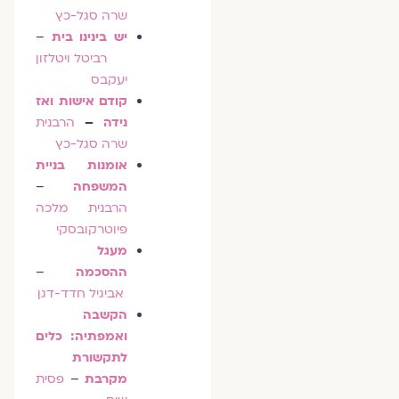
שרה סגל-כץ
יש בינינו בית
–
רביטל ויטלזון
יעקבס
קודם אישות ואז
נידה
–
הרבנית
שרה סגל-כץ
אומנות בניית
המשפחה
–
הרבנית מלכה
פיוטרקובסקי
מעגל
ההסכמה
–
אביגיל חדד-דגן
הקשבה
ואמפתיה: כלים
לתקשורת
מקרבת
–
פסית