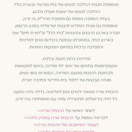
מוסמכת תכנית ההלכה לנשים של בית מורשה ובוגרת כולל
ההלכה לנשים של ישיבת מעלה גלבוע.
בעלת הסמכה נוספת גם מישיבת מהר״ת, ניו יורק.
מוסמכת גם מבית המדרש לרבנות ישראלית במכון הרטמן.
חברה בארגון הרבנים והרבניות ״בית הלל״ וב״תורת חיים״ ואף
בארגון קולך, במסגרתו עוסקת בקידום נשים למדניות
והתנדבה כרכזת בתחום הפגיעות המיניות.
מדריכת כלות וזוגות ובלנית.
אקטיביסטית בתחום של יחסי דת ומדינה, ביחס למקוואות
ולבחינות הרבנות מטעם המדינה, הסגורות בפני נשים.
מנחה קבוצות של לימוד בית מדרשי וכתיבה יוצרת.
הרבנית שרה נשואה לאדם ואם לשלושה, גדלה וחיה כמעט
כל חייה בירושלים. מתגוררת עתה עם משפחתה בניו יורק.
לאתר האישי של
הרבנית שרה>>
לקריאה נוספת על
הרבנית שרה במגזין גלויה>>
לעמוד הפייסבוק של הרבנית שרה>>
ליצירת קשר עם הרבנית שרה>>