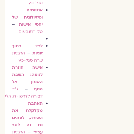
סגל-כץ
אנטומיה
ופיזיולוגיה של
יחסי אישות
–
טלי רוזנבאום
לבד בתוך
זוגיות
–
הרבנית
שרה סגל-כץ
אישה חוזרת
לגופהּ: השבת
האמון אל
הגוף
–
ד"ר
דבור
ה
לדרמן-דניאלי
האהבה
מקלקלת את
השורה, לעתים
גם זה לטב
עביד
–
הרבנית