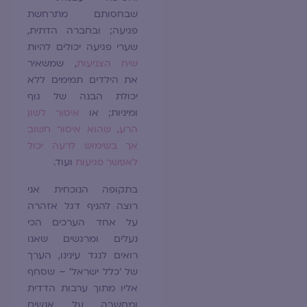
שבחסותם מתרחשת
פגיעה; ובחברה הדתית,
שערי פגיעה יכולים להיות
שיח הצניעות
, שמשאיר
את הילדים תמימים ללא
יכולת הבנה של גוף
ומיניות; או
איסור לשון
הרע, שהוא איסור חשוב
אך בשימוש לרעה יכול
לאפשר פגיעות
ועוד.
בתקופה הנוכחית אני
רוצה להניף דגל אזהרה
על אחד הערכים הכי
נעלים ומרגשים שאנו
רואים לנגד עינינו, הערך
של 'כלל ישראל' – שסחף
אליו מתוך ערבות הדדית
ומחשבה על אנשים