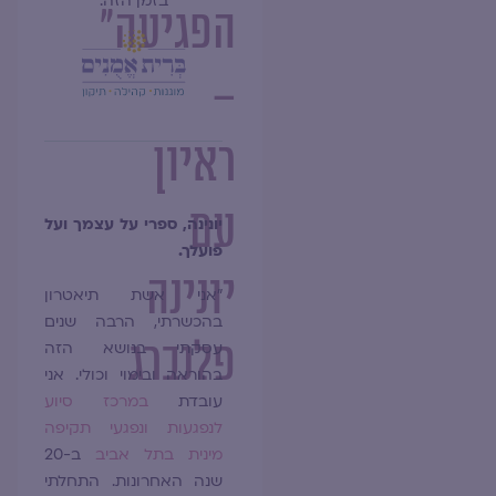
בזמן הזה.
הפגיעה"
–
ראיון
עם
יונינה, ספרי על עצמך ועל
פועלך.
יונינה
"אני אשת תיאטרון
בהכשרתי, הרבה שנים
פלנברג
עסקתי בנושא הזה
בהוראה ובימוי וכולי. אני
עובדת
במרכז סיוע
לנפגעות ונפגעי תקיפה
מינית בתל אביב
ב-20
שנה האחרונות. התחלתי