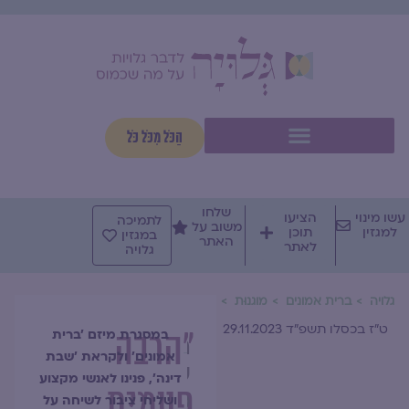
וג
וכן
תפריט
הַכֹּל מִכֹּל כֹּל
שלחו
שו מינוי
הציעו
לתמיכה
משוב על
למגזין
תוכן
במגזין
האתר
לאתר
גלויה
גלויה
ברית אמונים
מוגנוּת
ט"ז בכסלו תשפ"ד 29.11.2023
"הרבה
במסגרת מיזם 'ברית
הרבנית
אמונים' ולקראת 'שבת
שרה
דינה', פנינו לאנשי מקצוע
פעמים
סגל־כץ
ושליחי ציבור לשיחה על