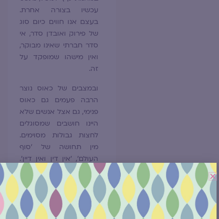
עכשיו בצורה אחרת.
בעצם אנו חווים כיום סוג
של פירוק ואובדן סדר, אי
סדר חברתי שאינו מבוקר,
ואין מישהו שמופקד על
זה.
ובמצבים של כאוס נוצר
הרבה פעמים גם כאוס
פנימי, גם אצל אנשים שלא
היינו חושבים שמסוגלים
לחצות גבולות מסוימים.
מין תחושה של 'סוף
העולם', 'אין דין ואין דיין'.
לכן חשוב לייצר תחושה
עצמית של גבול פנימי
מאוד ברור, וגם לשדר את
התפיסה הזאת לילדים
ולנוער שלנו. ולהיות מאוד