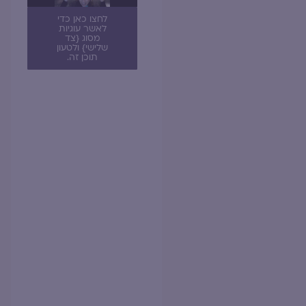
לחצו כאן כדי
לאשר עוגיות
מסוג {צד
שלישי} ולטעון
תוכן זה.