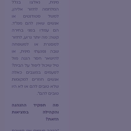
מינית, נאלצו בגלל
המלחמה לחזור אליהן,
למשל סטודנטים או
אנשים שאין להם ממ"ד.
הם עמדו בפני בחירה
קשה: מה יותר גרוע, לחזור
למסגרת או למשפחה
שבה נפגעתי מינית, או
להישאר חסר הגנה מול
טיל שיכול ליפול על הבית?
לפעמים במצבים כאלה
אנשים חוזרים למקומות
שלא טובים להם או לא היו
טובים להם".
מה תפקיד ההנהגה
והקהילה במציאות
הזאת?
"הרבה פעמים אני חושבת