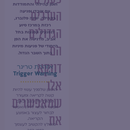
חוסן קהילתי והתמודדות
הערכים
עם אובדן ופגיעה
בקהילה. יונינה פלנברג,
רכזת במרכז סיוע
הגדולים
לנפגעים ונפגעות בתל
אביב, מדגישה את הפן
הם
הייחודי של פגיעות מיניות
בתוך השבר הגדול.
דווקא
אזהרת טריגר
Trigger Warning
אלו
התוכן שלפניך עשוי להיות
קשה לקריאה ומעורר
שמאפשרים
רגשות של עצב וכאב.
אפשר לבחור לדלג ואפשר
לבחור לעצור באמצע
את
הקריאה.
מומלץ להקשיב לעצמך