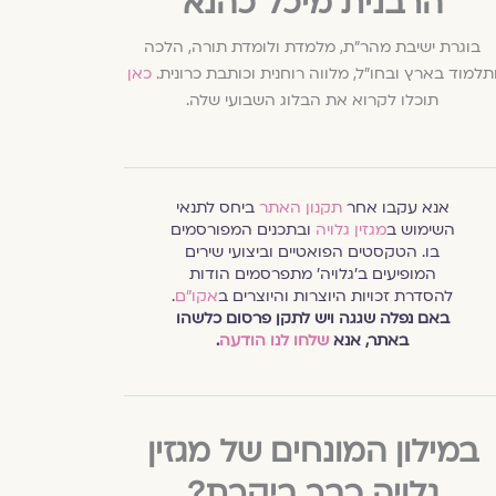
הרבנית מיכל כהנא
בוגרת ישיבת מהר"ת, מלמדת ולומדת תורה, הלכה
תלמוד בארץ ובחו"ל, מלווה רוחנית וכותבת כרונית.
כאן
תוכלו לקרוא את הבלוג השבועי שלה.
אנא עקבו אחר
תקנון האתר
ביחס לתנאי
השימוש ב
מגזין גלויה
ובתכנים המפורסמים
בו. הטקסטים הפואטיים וביצועי שירים
המופיעים ב׳גלויה׳ מתפרסמים הודות
להסדרת זכויות היוצרות והיוצרים ב
אקו״ם
.
באם נפלה שגגה ויש לתקן פרסום כלשהו
באתר, אנא
שלחו לנו הודעה
.
במילון המונחים של מגזין
גלויה כבר ביקרת?