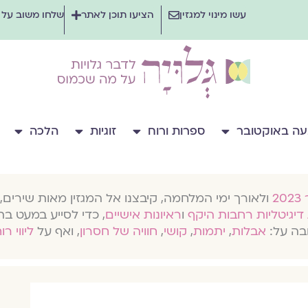
עשו מינוי למגזין
הציעו תוכן לאתר
שלחו משוב על
ה באוקטובר
ספרות ורוח
זוגיות
הלכה
ולאורך ימי המלחמה, קיבצנו אל המגזין מאות שירים, 
דיגיטליות רחבות היקף
ו
ראיונות אישיים
, כדי לסייע במעט בת
בה על:
אבלות
,
יתמות
,
קושי
,
חוויה של חסרון
, ואף על
ליווי רו