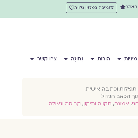
 האתר
לתמיכה במגזין גלויה
מיניות
הורות
נָחוּגָה
צרו קשר
תפילות וכתיבה אישית.
וך הכאב הגדול.
חני
,
אמונה
,
תקווה ותיקון
,
קריסה וגאולה
.