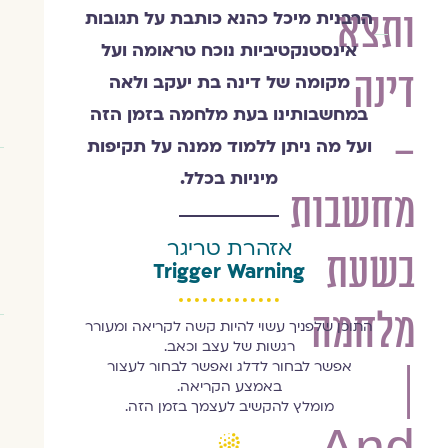
ותצא
הרבנית מיכל כהנא כותבת על תגובות
הרבנית
אינסטנקטיביות נוכח טראומה ועל
מיכל
דינה
כהנא
מקומה של דינה בת יעקב ולאה
במחשבותינו בעת מלחמה בזמן הזה
–
ועל מה ניתן ללמוד ממנה על תקיפות
מיניות בכלל.
מחשבות
אזהרת טריגר
בשעת
Trigger Warning
מלחמה
התוכן שלפניך עשוי להיות קשה לקריאה ומעורר
רגשות של עצב וכאב.
אפשר לבחור לדלג ואפשר לבחור לעצור
|
באמצע הקריאה.
מומלץ להקשיב לעצמך בזמן הזה.