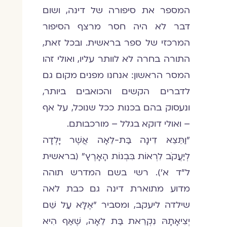
המספר את סיפורה של דינה, ושום
דבר לא היה חסר מרצף הסיפור
המרכזי של ספר בראשית. ובכל זאת,
התורה בחרה לא לוותר עליו, ואולי זהו
המסר הראשון: אנחנו מפנים מקום גם
לדברים הקשים והכואבים ביותר,
ונעסוק בהם בכנות ככל שנוכל, על אף
– ואולי דוקא בגלל – מורכבותם.
"וַתֵּצֵא דִינָה בַּת-לֵאָה אֲשֶׁר יָלְדָה
לְיַעֲקֹב לִרְאוֹת בִּבְנוֹת הָאָרֶץ" (בראשית
ל"ד א'). רשי בשם המדרש תוהה
מדוע מתוארת דינה גם כבת לאה
שילדה ליעקב, ומסביר "אֶלָּא עַל שֵׁם
יְצִיאָתָהּ נִקְרֵאת בַּת לֵאָה, שֶׁאַף הִיא