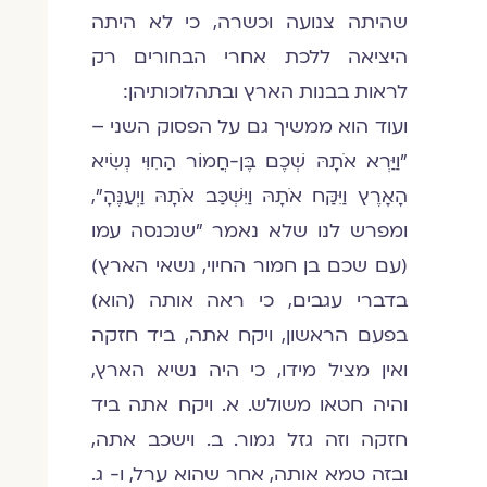
שהיתה צנועה וכשרה, כי לא היתה
היציאה ללכת אחרי הבחורים רק
לראות בבנות הארץ ובתהלוכותיהן:
ועוד הוא ממשיך גם על הפסוק השני –
"וַיַּרְא אֹתָהּ שְׁכֶם בֶּן-חֲמוֹר הַחִוִּי נְשִׂיא
הָאָרֶץ וַיִּקַּח אֹתָהּ וַיִּשְׁכַּב אֹתָהּ וַיְעַנֶּהָ",
ומפרש לנו שלא נאמר "שנכנסה עמו
(עם שכם בן חמור החיוי, נשאי הארץ)
בדברי עגבים, כי ראה אותה (הוא)
בפעם הראשון, ויקח אתה, ביד חזקה
ואין מציל מידו, כי היה נשיא הארץ,
והיה חטאו משולש. א. ויקח אתה ביד
חזקה וזה גזל גמור. ב. וישכב אתה,
ובזה טמא אותה, אחר שהוא ערל, ו- ג.