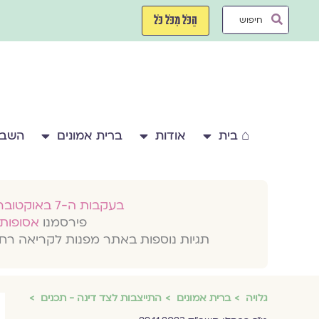
ילוג
Search
תוכן
הַכֹּל מִכֹּל כֹּל
...
⌂ בית
אודות
ברית אמונים
השבע
בעקבות ה-7 באוקטובר 2023
פירסמנו
אסופות 
תגיות נוספות באתר מפנות לקריאה רח
גלויה
ברית אמונים
התייצבות לצד דינה - תכנים