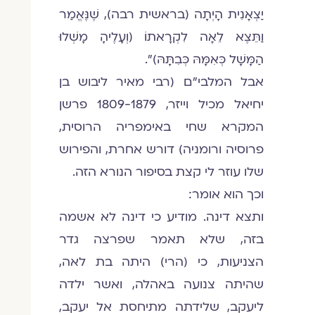
יַצְאָנִית הָיְתָה (בראשית רבה), שֶׁנֶּאֱמַר
וַתֵּצֶא לֵאָה לִקְרָאתוֹ (וְעָלֶיהָ מָשְׁלוּ
הַמָּשָׁל כְּאִמָּהּ כְּבִתָּהּ)".
אבל המלבי"ם (רבי מאיר ליבוש בן
יחיאל מכיל וייזר, 1809-1879 פרשן
המקרא שחי באימפריה הרוסית,
פרוסיה ורומניה) דורש אחרת, והפירוש
שלו עוזר לי קצת בסיפור הנורא הזה.
וכך הוא אומר:
ותצא דינה. מודיע כי דינה לא אשמה
בזה, שלא תאמר שפרצה גדר
הצניעות, כי (הרי) היתה בת לאה,
שהיתה צנועה באהלה, ואשר ילדה
ליעקב, שלידתה מתיחסת אל יעקב,