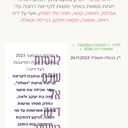
תגיות נוספות באתר מפנות לקריאה רחבה על:
אבלות
,
יתמות
,
קושי
,
חוויה של חסרון
, ואף על
ליווי
רוחני
,
אמונה
,
תקווה ותיקון
,
קריסה וגאולה
.
גלויה
השבעה באוקטובר
אסופת דינה 2024
להטות
פורסם בנובמבר 2023
הרבנית
י״ג בכסלו תשפ"ד 26.11.2023
במסגרת ׳שבת התייצבות
שרה
לצד דינה׳:
שכם
סגל־כץ
רשומה זו נכתבת לקראת
קריאת פרשת ״וישלח״,
אל
אשר מכילה את סיפור
צוות
דינה בת יעקב ולאה,
מגזין
כחלק מסדר פרשות
דינה:
גלויה
השבוע הפרושות על פני
השנה. הרקע לכתיבת
הרשומה הוא כמובן