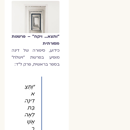
"ותצא… ויקח" – פרשנות
מסורתית
כידוע, סיפורה של דינה
מופיע בפרשת "וישלח"
בספר בראשית, פרק ל"ד:
"וַתֵּצֵ
א
דִינָה
בַּת
לֵאָה
אֲשֶׁ
ר