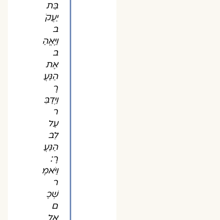
בַּת
יַעֲקֹ
ב
וַיֶּאֱהַ
ב
אֶת
הַנַּעֲ
רָ
וַיְדַבֵּ
ר
עַל
לֵב
הַנַּעֲ
רָ׃
וַיֹּאמֶ
ר
שְׁכֶ
ם
אֶל