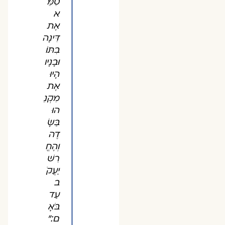
טִמֵּ
א
אֶת
דִּינָה
בִתּוֹ
וּבָנָיו
הָיוּ
אֶת
מִקְנֵ
הוּ
בַּשָּׂ
דֶה
וְהֶחֱ
רִשׁ
יַעֲקֹ
ב
עַד
בֹּאָ
ם׃"