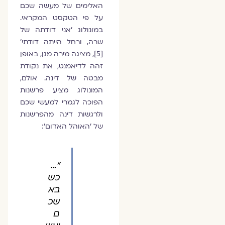
האלימים של מעשה שכם
על פי הטקסט המקראי.
במונולוג 'אני דודתה של
שרה, ורחל הייתה דודתי'
[5], מציגה מירה מגן, באופן
זהה לדיאמנט, את נקודת
מבטה של דינה. אולם,
המונולוג מציע פרשנות
הפוכה לגמרי למעשי שכם
ולרגשות דינה מהפרשנות
של 'האוהל האדום':
"…
כש
בא
שכ
ם