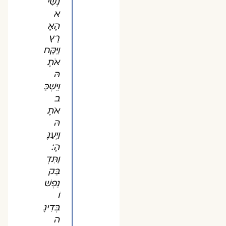
נְשִׂי
א
הָאָ
רֶץ
וַיִּקַּח
אֹתָ
הּ
וַיִּשְׁכַּ
ב
אֹתָ
הּ
וַיְעַנֶּ
הָ׃
וַתִּדְ
בַּק
נַפְשׁ
וֹ
בְּדִינָ
ה