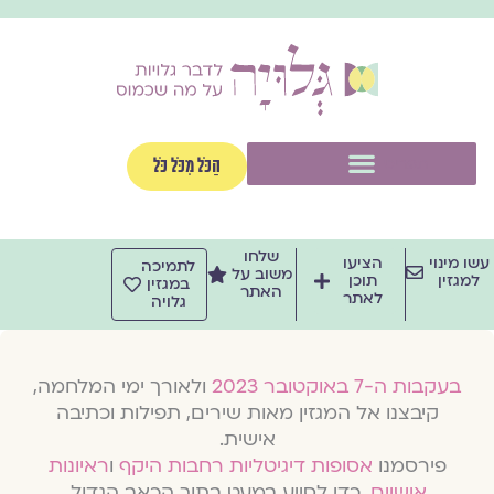
וג
וכן
תפריט
הַכֹּל מִכֹּל כֹּל
שלחו
שו מינוי
הציעו
לתמיכה
משוב על
למגזין
תוכן
במגזין
האתר
לאתר
גלויה
בעקבות ה-7 באוקטובר 2023
ולאורך ימי המלחמה,
קיבצנו אל המגזין מאות שירים, תפילות וכתיבה
אישית.
פירסמנו
אסופות דיגיטליות רחבות היקף
ו
ראיונות
אישיים
, כדי לסייע במעט בתוך הכאב הגדול.