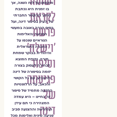
רשומה
מיקומנו על לוח השנה, אך
בו זמנית היא נכתבת
לקראת
מתוך ההקשר החברתי
של העיון בסיפור דינה, ועל
פרשת
בסיס הכרה כאובה במעשי
הפגיעה והאלימות
הנוראיים שנכפו על
'וישלח'
החברה הישראלית
והיהודית בבוקר שמחת
וסיפור
תורה. נקודת המוצא
לבחירה לעסוק בצורה
יזומה בסיפורה של דינה
פגיעתה
ולהצביע, עם כל הקושי
והכאב, על הרלוונטיות
של
החזקה מתמיד של סיפור
זה בחיינו – היא עמדה
המצהירה כי תם עידן
דינה
ההחרשה וההצנעה סביב
פגיעה מינית ואלימות מכל