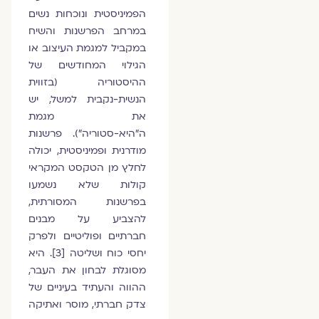
הפמיניסטית ונוכחות נשים
במרחב הפרשנות והשיח
במקביל למגמת העיצוב או
הגילוי המחודשים של
ההיסטוריה (בזווית
הנשית-נקבית למשל, יש
את מגמת
ה"היא-סטוריה"). פרשנות
מודרנית ופמיניסטית, יכולה
לחלץ מן הטקסט המקראי
קולות שלא נשמעו
בפרשנות המסורתית,
להצביע על מבנים
חברתיים ופוליטיים ולפרק
יחסי כוח ושליטה [3]. היא
מסוגלת לבחון את העבר,
ההווה והעתיד בעיניים של
צדק חברתי, מוסר ואתיקה