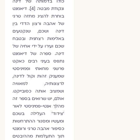
כולו בדמותה של דינה
ונקודת מבטה [4]. דיאמנט
בוחרת להציג מחזה טרגי
של אהבה ורצון הדדי בין
דינה ושכם, שנקטעים
באלימות רצחנית ובטבח
שכם ועירו על ידי אחיה של
דינה. ספרה של דיאמנט
נתפס בעיני רבים כאקט
פרשני מחאתי ופמיניסטי
שמעניק זהות וקול לדינה,
לרצונותיה, למאוויה
ושמציב אותה כסובייקט.
אולם, יש שרואים בספר זה
מהלך אנטי-פמיניסטי לאור
'צידוד' העלילה בשכם
ומעשיו ומסגור ההתרחשות
כסיפור אהבה טרגי ורומנטי
תוך התעלמות מההיבטים