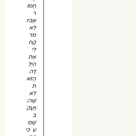
חֲמוֹ
ר
אָבִיו
לֵא
מֹר
קַח
לִי
אֶת
הַיַּלְ
דָּה
הַזֹּא
ת
לְאִ
שָּׁה׃
וְיַעֲקֹ
ב
שָׁמַ
ע כִּי