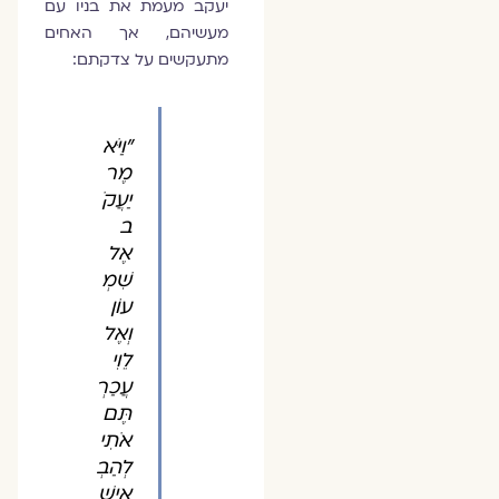
יעקב מעמת את בניו עם
מעשיהם, אך האחים
מתעקשים על צדקתם:
"וַיֹּא
מֶר
יַעֲקֹ
ב
אֶל
שִׁמְ
עוֹן
וְאֶל
לֵוִי
עֲכַרְ
תֶּם
אֹתִי
לְהַבְ
אִישֵׁ