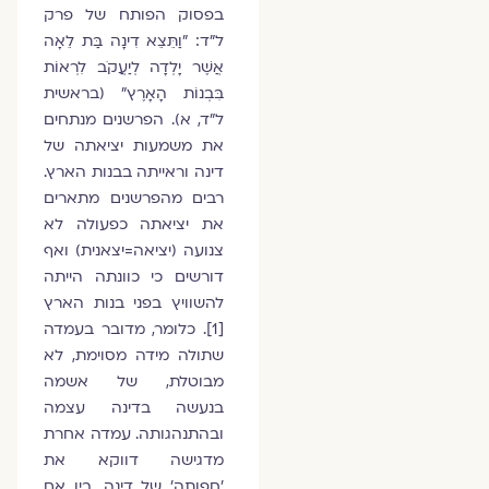
בפסוק הפותח של פרק
ל"ד: "וַתֵּצֵא דִינָה בַּת לֵאָה
אֲשֶׁר יָלְדָה לְיַעֲקֹב לִרְאוֹת
בִּבְנוֹת הָאָרֶץ" (בראשית
ל"ד, א). הפרשנים מנתחים
את משמעות יציאתה של
דינה וראייתה בבנות הארץ.
רבים מהפרשנים מתארים
את יציאתה כפעולה לא
צנועה (יציאה=יצאנית) ואף
דורשים כי כוונתה הייתה
להשוויץ בפני בנות הארץ
[1]. כלומר, מדובר בעמדה
שתולה מידה מסוימת, לא
מבוטלת, של אשמה
בנעשה בדינה עצמה
ובהתנהגותה. עמדה אחרת
מדגישה דווקא את
'חפותה' של דינה, בין אם