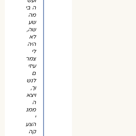
ועש
ה בי
מה
שע
שה,
לא
היה
לי
צמר
עיזי
ם
לנש
וך,
ויצא
ה
ממנ
י
הצע
קה