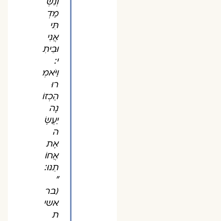
וְנִשְׁ
מַדְ
תִּי
אֲנִי
וּבֵיתִ
י:
וַיֹּאמְ
רוּ
הַכְזוֹ
נָה
יַעֲשֶׂ
ה
אֶת
אֲחוֹ
תֵנוּ׃
"
(בר
אשי
ת