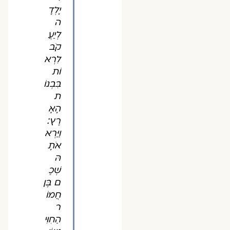
יָלְדָ
ה
לְיַעֲ
קֹב
לִרְא
וֹת
בִּבְנוֹ
ת
הָאָ
רֶץ׃
וַיַּרְא
אֹתָ
הּ
שְׁכֶ
ם בֶּן
חֲמוֹ
ר
הַחִוִּי