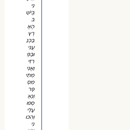
נִי
בְּיֹשֵׁ
ב
הָאָ
רֶץ
בַּכְּנַ
עֲנִי
וּבַפְּ
רִזִּי
וַאֲנִי
מְתֵי
מִסְ
פָּר
וְנֶאֶ
סְפוּ
עָלַי
וְהִכּוּ
נִי