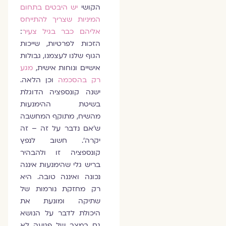
הקושי
יש היבטים בתחום
המיניות שצריך להתייחס
אליהם כבר בגיל צעיר
:
הזכות לפרטיות, שייכות
הגוף שלנו לעצמנו, גבולות
אישיים ונוחות אישית,
מגע
רק בהסכמה
וכן הלאה.
ישנה קונספציה הדוגלת
בשיטת ההימנעות
מהשיח, מתוקף המחשבה
ש'אם נדבר על זה – זה
יקרה'. חשוב לנפץ
קונספציה זו ולהבהיר
בריש גלי שהימנעות איננה
נכונה ואיננה טובה. היא
רק מחזקת נורמות של
שתיקה ומונעת את
היכולת לדבר על הנושא
גם במצב של פגיעה לא