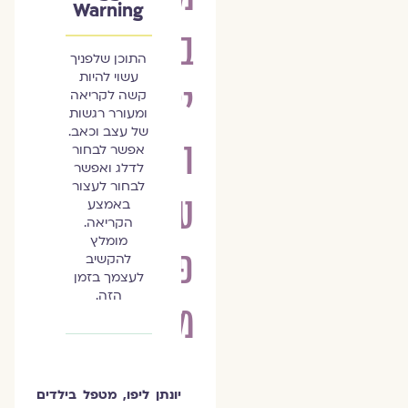
Warning
בקרב
התוכן שלפניך
עשוי להיות
ילדים
קשה לקריאה
ומעורר רגשות
של עצב וכאב.
והתמודדות
אפשר לבחור
לדלג ואפשר
לבחור לעצור
עם
באמצע
הקריאה.
מומלץ
פגיעות
להקשיב
לעצמך בזמן
הזה.
מיניות
יונתן ליפו, מטפל בילדים