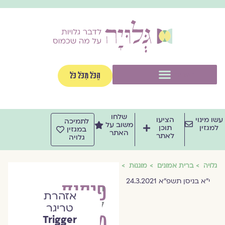
וג
וכן
תפריט
הַכֹּל מִכֹּל כֹּל
שלחו
שו מינוי
הציעו
לתמיכה
משוב על
למגזין
תוכן
במגזין
האתר
לאתר
גלויה
גלויה
ברית אמונים
מוגנוּת
י"א בניסן תשפ"א 24.3.2021
פיתוח
יונתן
אזהרת
ליפו
טריגר
מוגנות
Trigger