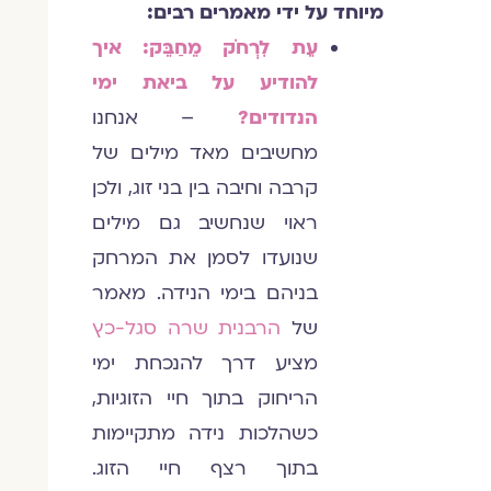
מיוחד על ידי מאמרים רבים:
עֵת לִרְחֹק מֵחַבֵּק: איך
להודיע על ביאת ימי
הנדודים?
– אנחנו
מחשיבים מאד מילים של
קרבה וחיבה בין בני זוג, ולכן
ראוי שנחשיב גם מילים
שנועדו לסמן את המרחק
בניהם בימי הנידה. מאמר
של
הרבנית שרה סגל-כץ
מציע דרך להנכחת ימי
הריחוק בתוך חיי הזוגיות,
כשהלכות נידה מתקיימות
בתוך רצף חיי הזוג.