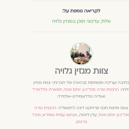
לקריאה נוספת על:
אלול
,
עדכוני תוכן במגזין גלויה
צוות מגזין גלויה
תיבה ועריכה משותפת (בהווה) של חברות.י צוות מגזין
לויה:
הרבנית שרה סגל־כץ
,
יותם פוגל
,
תפארת גולדפרד
ואודיה גולדשמידט-אלחדד.
צוות פיתוח תכני פרוייקט דינה ה׳תשפ״ה:
הרבנית שרה
גל־כץ
,
יותם פוגל
, עדן לויטה,
אבישג עמית שפירא
,
מיכל
ברגמן
.