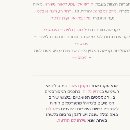
ברות הצוות בעבר:
חורש אל-עמי
,
ליאור שפירא
, מאיה
מזרחי,
מרב למברגר
, יהודית קגן,
רחל רז
,
רינה איבלמן
,
נעה איזנברג,
פלג בר-און
ו
עדן לויטה
.
לקריאה מורחבת על
מגזין גלויה
–
היכנסו>>
לקריאת תודות לכל מי שנתנו ונותנים רוח גבית לאתר –
היכנסו>>
להמלצות קריאה במגזין גלויה שהצוות מציע מעת לעת
–
היכנסו>>
אנא עקבו אחר
תקנון האתר
ביחס לתנאי
השימוש ב
מגזין גלויה
ובתכנים המפורסמים
בו. הטקסטים הפואטיים וביצועי שירים
המופיעים ב׳גלויה׳ מתפרסמים הודות
להסדרת זכויות היוצרות והיוצרים ב
אקו״ם
.
באם נפלה שגגה ויש לתקן פרסום כלשהו
באתר, אנא
שלחו לנו הודעה
.