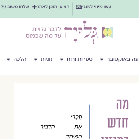
עשו מינוי למגזין
הציעו תוכן לאתר
שלחו משוב על
ה באוקטובר
ספרות ורוח
זוגיות
הלכה
מה
צוות
מגזין
וְזִכְרִי
חדש
גלויה
אֶת הַדִּבּוּר
הַמְּיֻחָד