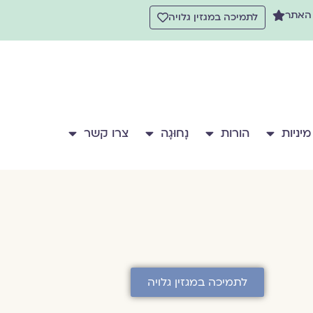
 האתר
לתמיכה במגזין גלויה
מיניות
הורות
נָחוּגָה
צרו קשר
לתמיכה במגזין גלויה