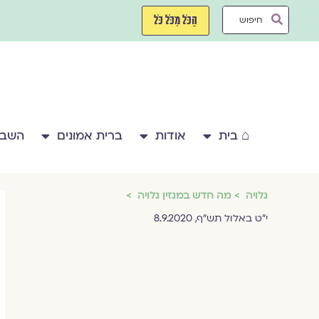
ילוג
Search
תוכן
הַכֹּל מִכֹּל כֹּל
...
⌂ בית
אודות
ברית אמונים
השבע
גלויה
מה חדש במגזין גלויה
י"ט באלול תש"ף, 8.9.2020