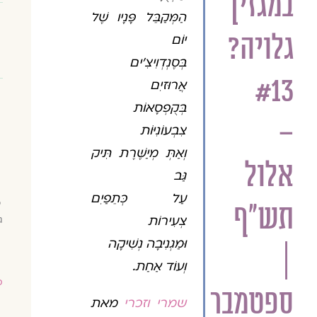
במגזין
הַמְּקַבֵּל פָּנָיו שֶׁל
גלויה?
יוֹם
בְּסֶנְדְוִיצִ'ים
#13
אֲרוּזיִם
בְּקֻפְסָאוֹת
–
צִבְעוֹנִיּוֹת
וְאַתְּ מְיַשֶּׁרֶת תִּיק
אלול
גַּב
עַל כְּתֵפַיִם
כ
תש"ף
צְעִירוֹת
ג
וּמַגְנִיבָה נְשִׁיקָה
|
וְעוֹד אַחַת.
ס
ספטמבר
שמרי וזכרי
מאת