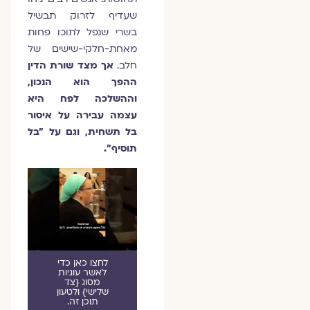
שעדיף לזרוק תבשיל
בשרי שנפל לתוכו פחות
מאחת-חלקי-שישים של
חלב.
אך מצד שורת הדין
ההפך הוא הנכון,
וההשלכה לפח היא
עצמה עבירה על איסור
בל תשחית, וגם על "בל
תוסיף".
לחצו כאן כדי
לאשר עוגיות
מסוג {צד
שלישי} ולטעון
תוכן זה.