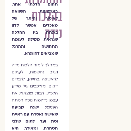
תחום הלכתי אחר.
בהלכות
באמצעות השוואה
לאיסור והיתר של
מאכלים אפשר לדון
נידה
במתח בין ההלכה
שנראית מקילה לעומת
התחושה וההרגל
שמביאים לחומרא.
במהלך לימוד הלכות נידה
נשים נחשפות, לעתים
לראשונה בחייהן, לרבדים
דקים ומורכבים של מידע
הלכתי. רבות מוצאות את
עצמן נדהמות נוכח המתח
הפנימי:
ישנה קביעה
שאישה נאסרת עם ראיית
וסת ועד לתום שלבי
הטהרה, ומאידך, היא