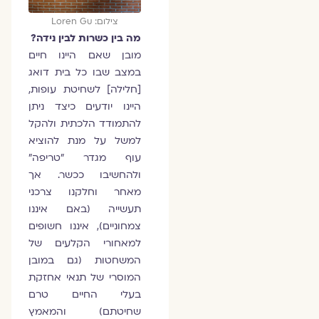
צילום: Loren Gu
מה בין כשרות לבין נידה?
מובן שאם היינו חיים
במצב שבו כל בית דואג
[חלילה] לשחיטת עופות,
היינו יודעים כיצד ניתן
להתמודד הלכתית ולהקל
למשל על מנת להוציא
עוף מגדר "טריפה"
ולהחשיבו ככשר. אך
מאחר וחלקנו צרכני
תעשייה (באם איננו
צמחוניים), איננו חשופים
למאחורי הקלעים של
המשחטות (גם במובן
המוסרי של תנאי אחזקת
בעלי החיים טרם
שחיטתם) והמאמץ