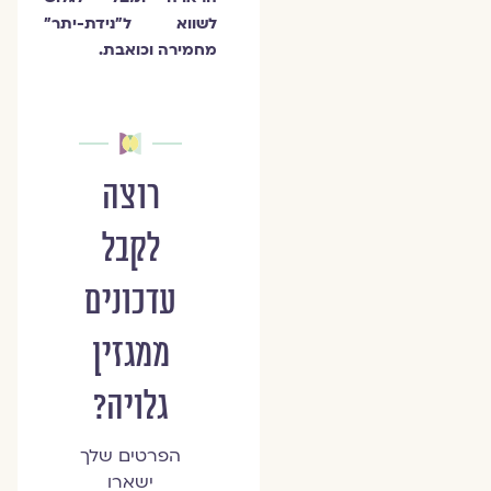
לשווא ל"נידת-יתר"
מחמירה וכואבת.
רוצה
לקבל
עדכונים
ממגזין
גלויה?
הפרטים שלך
ישארו