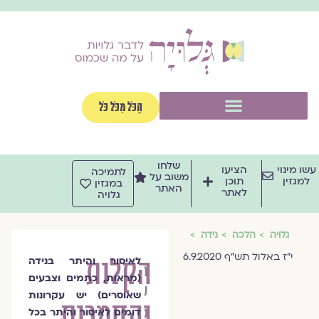
וג
וכן
תפריט
הַכֹּל מִכֹּל כֹּל
שלחו
שו מינוי
הציעו
לתמיכה
משוב על
למגזין
תוכן
במגזין
האתר
לאתר
גלויה
גלויה
הלכה
נידה
י"ז באלול תש"ף 6.9.2020
הקלות
לאיסור והיתר בנידה
הרבנית
(מראות, כתמים וצבעים
שרה
שאוסרים) יש עקרונות
והחמרות
סגל־כץ
דומים לאיסור והיתר בכל