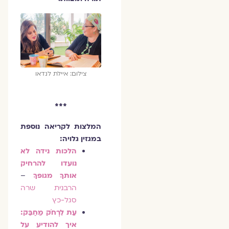
צילום: איילת לנדאו
***
המלצות לקריאה נוספת
במגזין גלויה:
הלכות נידה לא
נועדו להרחיק
אותךְ מגופךְ
–
הרבנית שרה
סגל-כץ
עֵת לִרְחֹק מֵחַבֵּק:
איך להודיע על