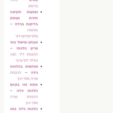
ברגמן
נפגעות תקיפה
מינית ועומק
בדיקות בנידה
–
אלומה
פלורסהיים דור
אבחון וטיפול באי
פריון הלכתי
–
הרבנית ד"ר חנה
אדלר לזרוביץ'
שותפות בהלכות
נידה
–
הרבנית
שרה סגל-כץ
מתח זוגי בקיום
הלכות נידה
–
הרבנית שרה
סגל-כץ
הלכות נידה בזוג