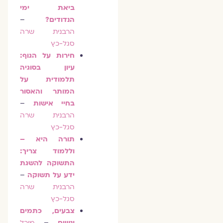
ביאת ימי
הנדודים?
–
הרבנית שרה
סגל-כץ
חירות על הגוף:
עיון בסוגיה
תלמודית על
המותר והאסור
בחיי אישות
–
הרבנית שרה
סגל-כץ
תורה היא –
וללמוד צריך:
התשוקה להשגת
ידע על תשוקה
–
הרבנית שרה
סגל-כץ
צבעים, כתמים
ונשים
–
מיכל