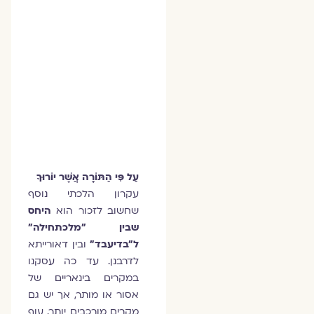
עַל פִּי הַתּוֹרָה אֲשֶׁר יוֹרוּךָ
עקרון הלכתי נוסף
שחשוב לזכור הוא
היחס
שבין "מלכתחילה"
ל"בדיעבד"
ובין דאורייתא
לדרבנן. עד כה עסקנו
במקרים בינאריים של
אסור או מותר, אך יש גם
מקרים מורכבים יותר. עוף