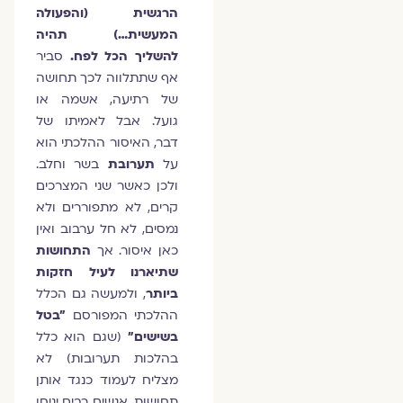
הרגשית (והפעולה
המעשית…) תהיה
להשליך הכל לפח.
סביר
אף שתתלווה לכך תחושה
של רתיעה, אשמה או
גועל. אבל לאמיתו של
דבר, האיסור ההלכתי הוא
על
תערובת
בשר וחלב.
ולכן כאשר שני המצרכים
קרים, לא מתפוררים ולא
נמסים, לא חל ערבוב ואין
כאן איסור. אך
התחושות
שתיארנו לעיל חזקות
ביותר
, ולמעשה גם הכלל
ההלכתי המפורסם
"בטל
בשישים"
(שגם הוא כלל
בהלכות תערובות) לא
מצליח לעמוד כנגד אותן
תחושות. אנשים רבים יניחו