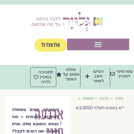
וג
וכן
תפריט
הַכֹּל מִכֹּל כֹּל
שלחו
שו מינוי
הציעו
לתמיכה
משוב על
למגזין
תוכן
במגזין
האתר
לאתר
גלויה
גלויה
הלכה
אישות
י"א בשבט תש"ף 6.2.2020
ארבעה
כשאנחנו פונים בשאלה
אלישב
לסמכות הלכתית – מה
רבינוביץ'
הנחת המוצא שלנו ואיזו
סוגי
תשובה אנו רוצים לקבל?