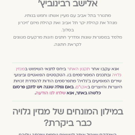
אלישב רבינוביץ'
מתגורר בתל אביב עם מעיין אשתו וחמש בנותיו.
מנהל את קהילת יקר תל אביב ואת קהילת מיזם ׳זיכרון
בסלון׳.
מלמד במסגרות שונות ומדריך חתנים וזוגות מרקעים מגוונים
לקראת חתונה.
אנא עקבו אחר
תקנון האתר
ביחס לתנאי השימוש ב
מגזין
גלויה
ובתכנים המפורסמים בו. הטקסטים הפואטיים וביצועי
שירים המופיעים ב׳גלויה׳ מתפרסמים הודות להסדרת זכויות
היוצרות והיוצרים ב
אקו״ם
.
באם נפלה שגגה ויש לתקן פרסום
כלשהו באתר, אנא
שלחו לנו הודעה
.
במילון המונחים של מגזין גלויה
כבר ביקרת?
האינדקס שיוביל אותך לנושאים נוספים שנכתב עליהם