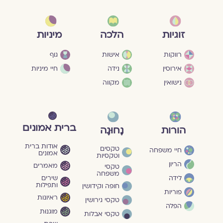
מיניות
זוגיות
הלכה
גוף
רווקות
אישות
חיי מיניות
אירוסין
נידה
נישואין
מקווה
ברית אמונים
הורות
נָחוּגָה
אודות ברית
טקסים
חיי משפחה
אמונים
וטקסיות
הריון
מאמרים
טקסי
משפחה
שירים
לידה
ותפילות
חופה וקידושין
פוריות
ראיונות
טקסי גירושין
הפלה
מוגנוּת
טקסי אבלות