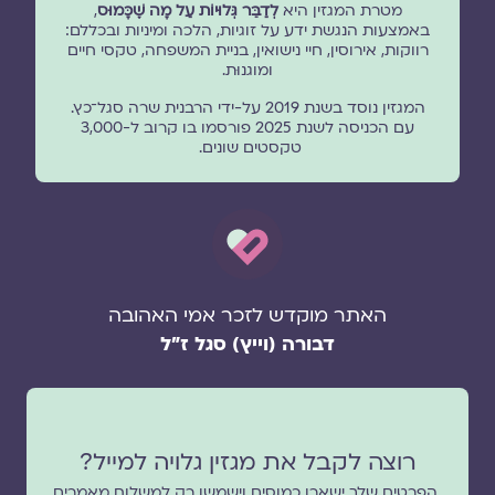
מטרת המגזין היא
לְדַבֵּר גְּלוּיוֹת עַל מָה שֶׁכָּמוּס
,
באמצעות הנגשת ידע על זוגיות, הלכה ומיניות ובכללם:
רווקות, אירוסין, חיי נישואין, בניית המשפחה, טקסי חיים
ומוגנוּת.
המגזין נוסד בשנת 2019 על-ידי הרבנית שרה סגל־כץ.
עם הכניסה לשנת 2025 פורסמו בו קרוב ל-3,000
טקסטים שונים.
האתר מוקדש לזכר אמי האהובה
דבורה (וייץ) סגל ז"ל
רוצה לקבל את מגזין גלויה למייל?
הפרטים שלך ישארו כמוסים וישמשו רק למשלוח מאמרים