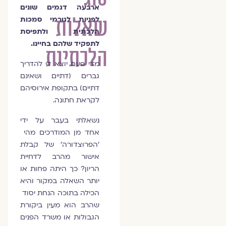
ארבעה דגמים שונים
שאלות
לפניות לגורמי סמכות
הלכתית ולתפיסת
לתפקיד שלהם בחיינו.
הלכתיות
מדי פעם יוצא לי להדריך
גברים (דתיים ושאינם
דתיים) בתקופת אירוסיהם
לקראת חתונה.
נשאלתי בעבר על ידי
אחד מן המודרכים מהי
׳הפרוצדורה׳ של קבלת
אישור מהרב לדחיית
הריון? כך היתה פחות או
יותר השאלה במקור והיא
הכילה בתוכה הנחת יסוד
שהרב הוא מעין ביקורת
הגבולות או משרד הפנים