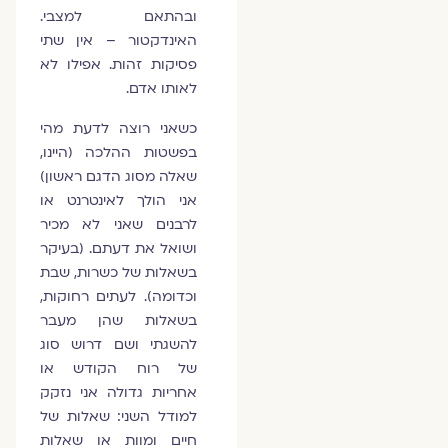
ובהתאם למצבי.
האינדקטור – אין שתי
פסיקות זהות. אפילו לא
לאותו אדם.
כשאני רוצה לדעת מהי
בפשטות ההלכה (היינו,
שאלה מסוג הדגם ראשון)
אני הולך לאינטרנט או
לרבנים שאני לא מכיר
ושואל את דעתם. (בעיקר
בשאלות של כשרות, שבת
וכדומה). לעתים רחוקות,
בשאלות שהן מעבר
להשגתי ושם דרוש סוג
של רוח הקודש או
אחריות גדולה אני נזקק
למודל השני: שאלות של
חיים ומוות או שאלות