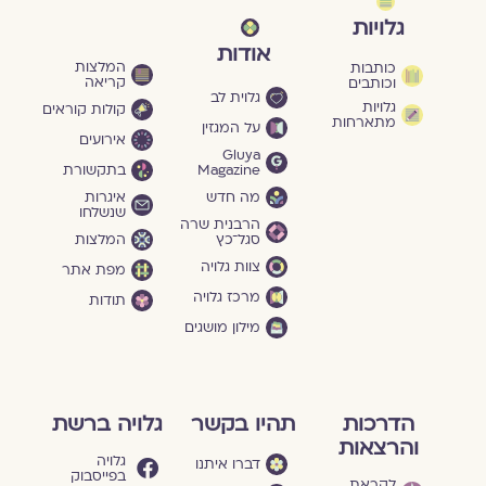
גלויות
אודות
המלצות
כותבות
קריאה
וכותבים
גלוית לב
גלויות
קולות קוראים
מתארחות
על המגזין
אירועים
Gluya
Magazine
בתקשורת
מה חדש
איגרות
שנשלחו
הרבנית שרה
סגל־כץ
המלצות
צוות גלויה
מפת אתר
מרכז גלויה
תודות
מילון מושגים
הדרכות
תהיו בקשר
גלויה ברשת
והרצאות
גלויה
דברו איתנו
בפייסבוק
לקראת