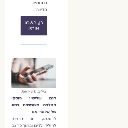
בתחתית
הדיוור.
כן, רשמו
אותי!
צילום: Jae Park
דגם שלישי: פוסקי
ההלכה משמשים כסוג
של אלטר-אגו
לדוגמא, זוג הרוצה
להוליד ילדים ובתוך כך גם