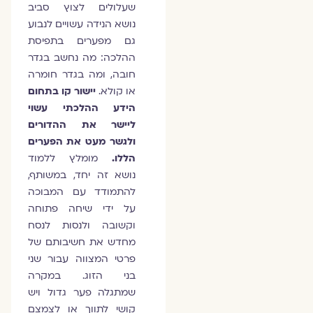
שעלולים לצוץ סביב
נושא הנידה עשויים לנבוע
גם מפערים בתפיסת
ההלכה: מה נחשב בגדר
חובה, ומה בגדר חומרה
או קולא.
יישור קו בתחום
הידע ההלכתי עשוי
ליישר את ההדורים
ולגשר מעט את הפערים
הללו.
מומלץ ללמוד
נושא זה יחד, במשותף,
להתמודד עם המבוכה
על ידי שיחה פתוחה
וקשובה ולנסות לנסח
מחדש את חשיבותם של
פרטי המצווה עבור שני
בני הזוג. במקרה
שמתגלה פער גדול ויש
קושי לתווך או לצמצם