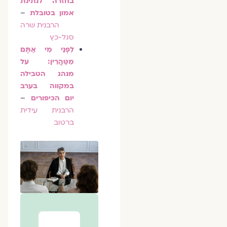
בחזרה לנתינת
אמון בטובלת
–
הרבנית שרה
סגל-כץ
לִפְנֵי מִי אַתֶּם
מִטַּהֲרִין: על
מנהג הטבילה
במקווה בערב
יום הכיפורים
–
הרבנית עידית
ברטוב