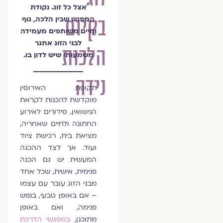
אצל כל זוג. נקודת
בקיום
המפגש שבין הלכה, גוף
וחיים משותפים מעמידה
לבני הזוג אתגר
הלכות
משמעותי שיש לדון בו.
נידה
תקופת האירוסין
מוקדשת להכנות לקראת
הנישואין, סידורים לאירוע
החתונה ולחיים שאחריה,
מציאת בית, רכישת ציוד
ועוד. אך לצד ההכנה
המעשית יש גם הכנה
פנימית, אישית, שכל אחד
מבני הזוג עובר עם עצמו
– אם באופן טבעי, בנפש
פנימה, ואם באופן
מתוכנן,
במפגשי הדרכת