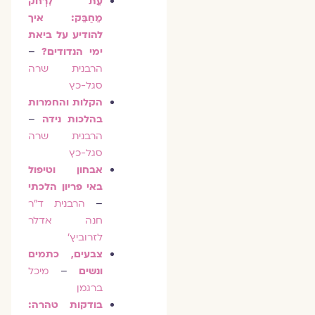
עֵת לִרְחֹק
מֵחַבֵּק: איך
להודיע על ביאת
ימי הנדודים?
–
הרבנית שרה
סגל-כץ
הקלות והחמרות
בהלכות נידה
–
הרבנית שרה
סגל-כץ
אבחון וטיפול
באי פריון הלכתי
–
הרבנית ד"ר
חנה אדלר
לזרוביץ'
צבעים, כתמים
ונשים
–
מיכל
ברגמן
בודקות טהרה: