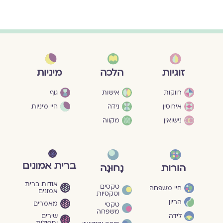
מיניות
זוגיות
הלכה
גוף
רווקות
אישות
חיי מיניות
אירוסין
נידה
נישואין
מקווה
ברית אמונים
הורות
נָחוּגָה
אודות ברית
טקסים
חיי משפחה
אמונים
וטקסיות
הריון
מאמרים
טקסי
משפחה
שירים
לידה
ותפילות