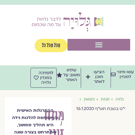
וג
וכן
תפריט
הַכֹּל מִכֹּל כֹּל
שלחו
שו מינוי
הציעו
לתמיכה
משוב על
למגזין
תוכן
במגזין
האתר
לאתר
גלויה
גלויה
זוגיות
נישואין
י"ט בטבת תש"ף 16.1.2020
מתח
ההתרגלות האישית
הרבנית
והמשותפת להלכות נידה
שרה
היא תהליך ממושך,
זוגי
סגל־כץ
שמתרחש בצורה שונה