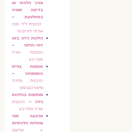
צורך הלכתי או
בדיקה שנויה
במחלוקת
–
הרבנית ד"ר חנה
אדלר לזרוביץ'
הלכות נידה בזוג
דתי-חילוני
–
הרבנית שרה
סגל-כץ
אומנות בניית
המשפחה
–
הרבנית מלכה
פיוטרקובסקי
שותפות בהלכות
נידה
–
הרבנית
שרה סגל-כץ
ארבעה סוגי
שאלות הלכתיות
–
אלישב