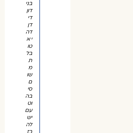
בני
דון
די
דן
דה
יא
טו
בל
ת
מ
שו
ם
סי
בה
וט
עם
יש
לה
בז