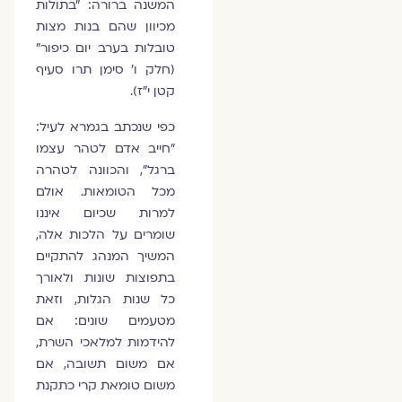
המשנה ברורה: ״בתולות
מכיוון שהם בנות מצות
טובלות בערב יום כיפור״
(חלק ו' סימן תרו סעיף
קטן י״ז).
כפי שנכתב בגמרא לעיל:
"חייב אדם לטהר עצמו
ברגל", והכוונה לטהרה
מכל הטומאות. אולם
למרות שכיום איננו
שומרים על הלכות אלה,
המשיך המנהג להתקיים
בתפוצות שונות ולאורך
כל שנות הגלות, וזאת
מטעמים שונים: אם
להידמות למלאכי השרת,
אם משום תשובה, אם
משום טומאת קרי כתקנת