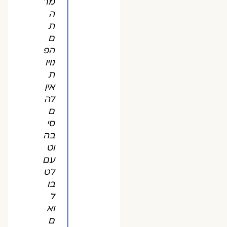
מר
ה
ת
ם
הפ
נויו
ת
אין
לה
ם
סי
בה
וט
עם
לט
בו
ל
וא
ם