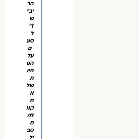
הר
יב"
ש
ז"
ל
טע
ם
על
הפ
נויו
ת
של
א
ת
קנו
לה
ם
טב
יל