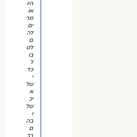
היו
או
מר
ים
לה
ם
לט
בו
ל
כד
י
של
א
יכ
של
ו
בה
ם
רב