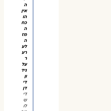
ה
אין
הו
כח
ה
מז
ה
לע
רע
ר
על
ניד
ון
די
דן
די
ש
לו