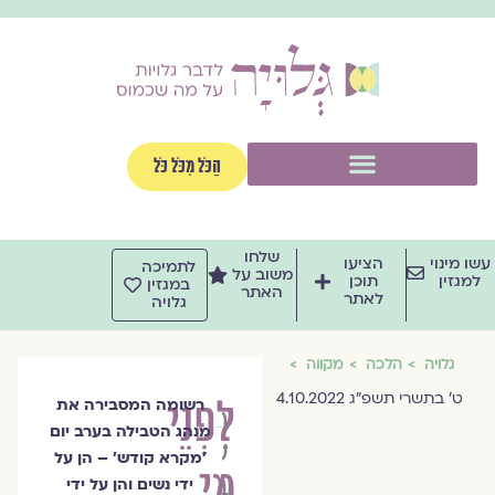
וג
וכן
תפריט
הַכֹּל מִכֹּל כֹּל
שלחו
שו מינוי
הציעו
לתמיכה
משוב על
למגזין
תוכן
במגזין
האתר
לאתר
גלויה
גלויה
הלכה
מקווה
ט׳ בתשרי תשפ״ג 4.10.2022
לִפְנֵי
רשומה המסבירה את
הרבנית
מנהג הטבילה בערב יום
עידית
׳מקרא קודש׳ – הן על
מִי
ברטוב
ידי נשים והן על ידי