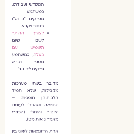
המקדש ועבודתו,
כמשתמע
מפרקים י״ב וט״ו
בספר ויקרא.
לצורך ההיתר
לשם קיום
תשמיש עם
בעלה
, כמשתמע
מספר ויקרא
פרקים י״ח ו-כ׳.
מדובר בשתי מערכות
מקבילות, שלא תמיד
הלכותיהן חופפות –
׳טומאה וטהרה׳ לעומת
׳איסור והיתר׳ (הכוזרי
מאמר ג אות מט).
אחת הדוגמאות לשוני בין