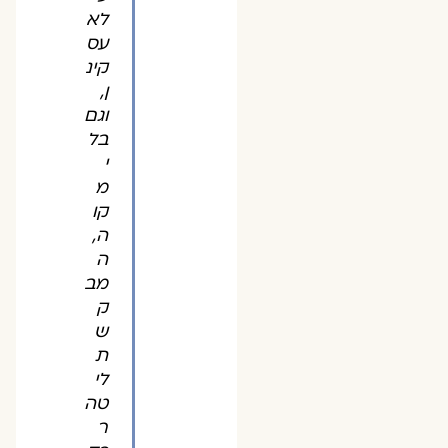
לא
עס
קינ
ן,
וגם
בל
י
מ
קו
ה,
ה
מב
ק
ש
ת
לי
טה
ר