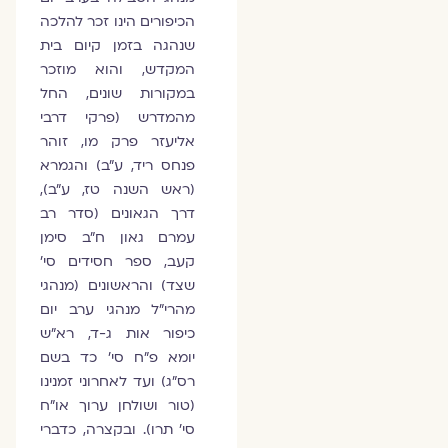
הכיפורים הינו זכר להלכה
שנהגה בזמן קיום בית
המקדש, והוא מוזכר
במקורות שונים, החל
מהמדרש (פרקי דרבי
אליעזר פרק מו, זוהר
פנחס ריד, ע"ב) והגמרא
(ראש השנה טז, ע"ב),
דרך הגאונים (סדר רב
עמרם גאון ח"ב סימן
קעב, ספר חסידים סי'
שצד) והראשונים (מנהגי
מהרי"ל מנהגי ערב יום
כיפור אות ג-ד, רא"ש
יומא פ"ח סי' כד בשם
רס"ג) ועד לאחרוני זמנינו
(טור ושולחן ערוך או"ח
סי' תרו). ובקצרה, כדברי