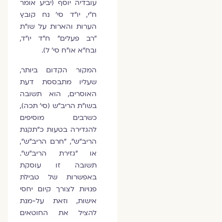
עובדיה יוסף (יביע אומר
ח"י, יו"ד סי' נח קובץ
הערות והארות על שו"ת
"רב פעלים" ח"ד יו"ד,
ובח"א או"ח סי' ל).
המקור הקדום ביותר,
שעליו מתבססת דעת
האוסרים, הוא תשובה
בשו"ת הריב"ש (סי' תכה),
כשרבים מוסיפים
להגדירה בטעות כ"תקנת
הריב"ש", "חרם הריב"ש",
או ״גזירת הריב"ש".
תשובה זו עוסקת
באפשרות של טבילת
פנויות לצורך קיום יחסי
אישות, וזאת על-מנת
להציל את החוטאים