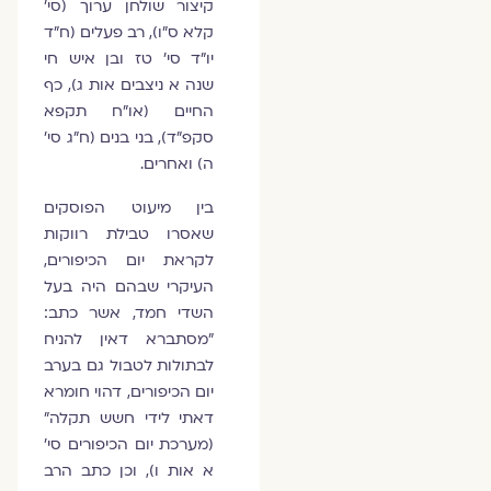
קיצור שולחן ערוך (סי'
קלא ס"ו), רב פעלים (ח"ד
יו"ד סי' טז ובן איש חי
שנה א ניצבים אות ג), כף
החיים (או"ח תקפא
סקפ"ד), בני בנים (ח"ג סי'
ה) ואחרים.
בין מיעוט הפוסקים
שאסרו טבילת רווקות
לקראת יום הכיפורים,
העיקרי שבהם היה בעל
השדי חמד, אשר כתב:
"מסתברא דאין להניח
לבתולות לטבול גם בערב
יום הכיפורים, דהוי חומרא
דאתי לידי חשש תקלה"
(מערכת יום הכיפורים סי'
א אות ו), וכן כתב הרב