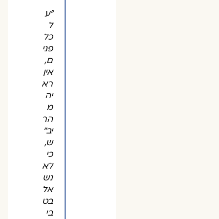
"ע
ל
כל
פני
ם,
אין
רא
יה
מ
הר
יב"
ש,
כי
לא
נש
אל
בט
בי