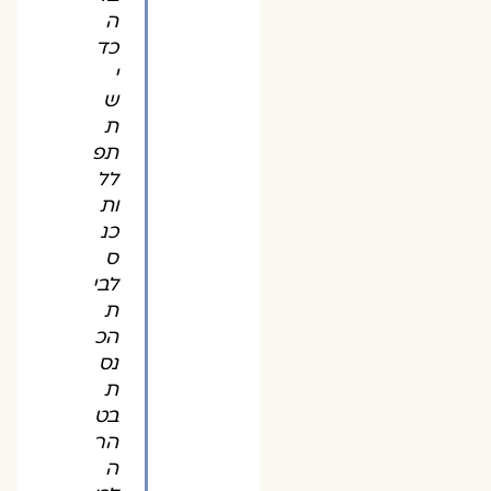
ה
כד
י
ש
ת
תפ
לל
ות
כנ
ס
לבי
ת
הכ
נס
ת
בט
הר
ה