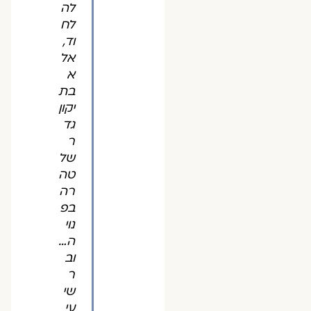
לה
לח
וד,
אל
א
בת
יקון
גד
ר
של
טה
רה
בפ
נוי
ה…
וב
ר
שי
עי