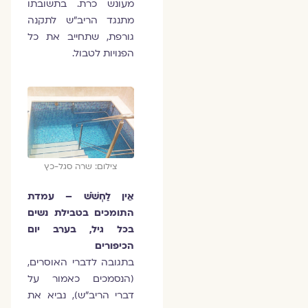
מעונש כרת. בתשובתו
מתנגד הריב"ש לתקנה
גורפת, שתחייב את כל
הפנויות לטבול.
צילום: שרה סגל-כץ
אֵין לַחְשֹׁשׁ – עמדת
התומכים בטבילת נשים
בכל גיל, בערב יום
הכיפורים
בתגובה לדברי האוסרים,
(הנסמכים כאמור על
דברי הריב"ש), נביא את