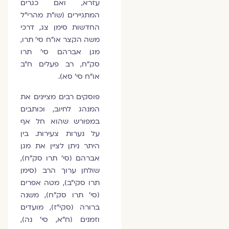
עזרא, ואם כגרים
המתגיירים (שו"ת מהרי"ל
החדשות סימן צג, דרכי
משה הקצר או"ח סי' תרו,
מגן אברהם סי' תרו
סק"ח, רב פעלים ח"ב
או"ח סי' סא).
פוסקים רבים מציינים את
המנהג לחיוב, וכותבים
במפורש שהוא חל אף
על נערות צעירות. בין
היתר ניתן לציין את מגן
אברהם (סי' תרו סק"ח),
שולחן ערוך הרב (סימן
תרו סקי"ב), מטה אפרים
(סי' תרו סק"ח), משנה
ברורה (סקי"ז), מועדים
וזמנים (ח"א, סי' נה),