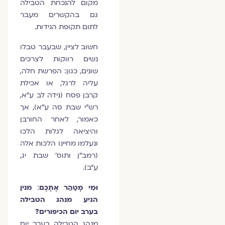
מקום להנכחת הטבילה
גם בהקשרים מעבר
לתום תקופת הנידות.
חשוב לציין, שבעבר טבלו
נשים רווקות לצרכים
שונים, כגון: הפרשת חלה,
עליה לרגל, או אכילת
קרבן פסח (נידה לב ע"א,
רש"י שבת סה ע"א), אך
כאמור, לאחר החורבן
והיציאה לגלות הלכו
ונעלמו מחיינו הלכות אלה
(רמב"ן ותוס' שבת יג,
ע"ב).
וּמִי מְטַהֵר אֶתְכֶם
:
מנין
הגיע מנהג הטבילה
בערב יום הכיפורים?
מנהג הטבילה בערב יום