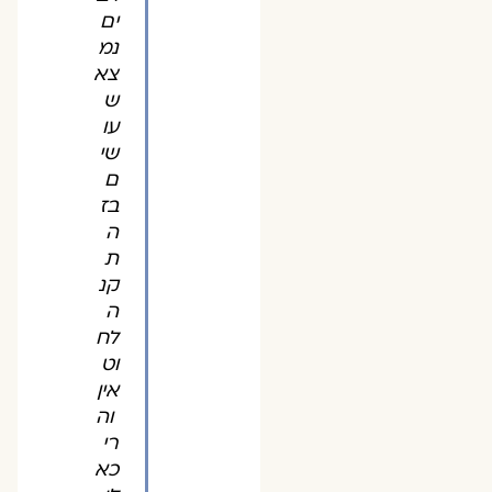
ים
נמ
צא
ש
עו
שי
ם
בז
ה
ת
קנ
ה
לח
וט
אין
וה
רי
כא