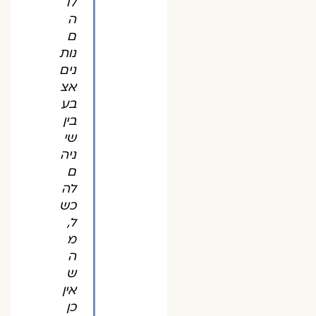
לו
ה
ם
נות
נים
אצ
בע
בין
שי
ניה
ם
לה
כש
ל,
מ
ה
ש
אין
כן