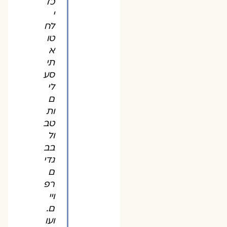
כד
י
לח
טו
א
תי
סע
לי
ם
ות
טב
ול
בב
גדי
ם
רפ
ויי
ם.
ועו