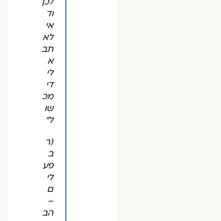
לכן
וד
אי
לא
תב
א
לי
די
מכ
שו
ל"
(ר
ב
פע
לי
ם
–
הב