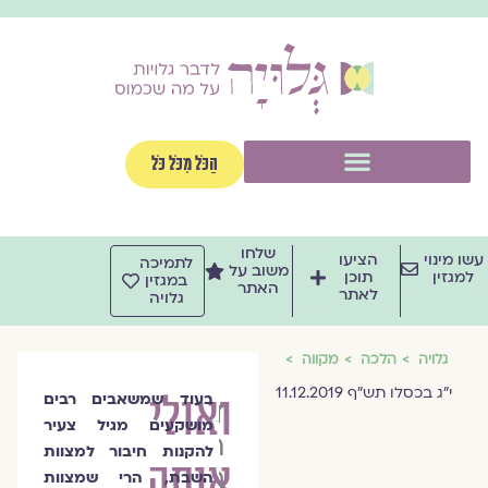
וג
וכן
תפריט
הַכֹּל מִכֹּל כֹּל
שלחו
שו מינוי
הציעו
לתמיכה
משוב על
למגזין
תוכן
במגזין
האתר
לאתר
גלויה
גלויה
הלכה
מקווה
י"ג בכסלו תש"ף 11.12.2019
ואולי
בעוד שמשאבים רבים
ד״ר
מושקעים מגיל צעיר
חגית
להקנות חיבור למצוות
אותה
רודריגז
השבת, הרי שמצוות