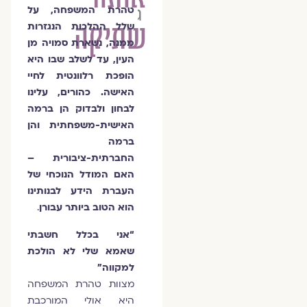
גארסיא
טהרת המשפחה, על
שתיקה
שלל ההלכות הנגזרות
ממנה, נשארת סמויה מן
העין, עד לשלב שבו היא
הופכת רלוונטית לחיי
האישה. כהורים, עלינו
לבחון ולבדוק הן ברמה
האישית-משפחתית והן
ברמה
החברתית-ציבורית –
האם המודל הנוכחי של
העברת הידע לבנותינו
הוא הטוב ביותר עבורן
.
“אני בכלל חשבתי
שאמא שלי לא הולכת
למקווה”
מצוות טהרת המשפחה
היא אולי המורכבת