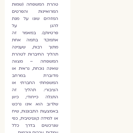
טהרת המשפחה (שמות
המרואיינות והפרטים
המזהים שונו על מנת
להגן על
פרטיותן). במאמר זה
אתמקד בתמה אחת
מתוך רבות, שעניינה
תהליך החיברות לטהרת
המשפחה – מצווה
שאינה נוכחת, נראית או
מדוברת במרחב
המשפחתי החברתי או
הציבורי. תהליך זה
התגלה כייחודי, כיוון
שלרוב הוא אינו נרכש
באמצעות התבוננות, שיח
או למידה קוגניטיבית, כפי
שנרכשים בדרך כלל
עמדות, ערכים ונורמות.