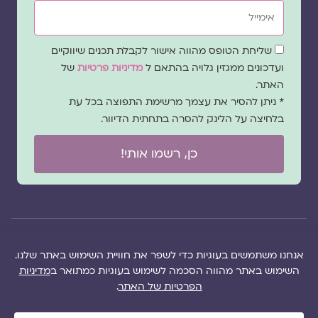
אימייל
שדה
שליחת הטופס מהווה אישור לקבלת תכנים שיווקיים
הסכמה
ועדכונים ממגזין גלויה בהתאם ל
מדיניות פרטיות
של
האתר.
* ניתן להסיר את עצמך מרשימת התפוצה בכל עת
בלחיצה על הלינק להסרה בתחתית הדיוור.
כן, רשמו אותי!
© 2026 כל
במקרה
הוקם ב ❤ על ידי –
הזכויות של מגזין
של
לימונדה 2.0
| מיתוג:
מפת אתר
|
גלויה שמורות
שגגה
סטודיו נופר דסקל
תקנון אתר
|
למרכז "גלויה"
אנא
(2019), פיתוח מיתוג:
מדיניות פרטיות
|
ושרה סגל־כץ אלא
צרו