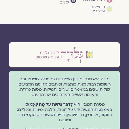
משוב
הרצאות
ושיעורים
גלויה היא מגזין מקוון המתקיים כספריה צומחת ובה
רשומות רבות מאת כותבות וכותבים מגוונים המביעים
קולות שונים במאמרים, שירים, תפילות, מסות פרוזה,
וראיונות אישיים המרחיבים את הדעת.
מטרת המגזין היא
לְדַבֵּר גְּלוּיוֹת עַל מָה שֶׁכָּמוּס
,
באמצעות הנגשת ידע על זוגיות, הלכה ומיניות ובכללם:
רווקות, אירוסין, חיי נישואין, בניית המשפחה, טקסי חיים
ומוגנוּת.