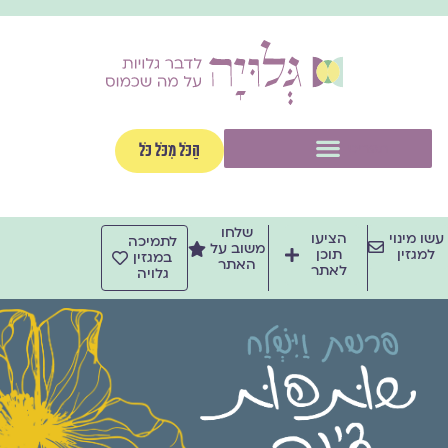
ילוג
תוכן
תפריט
הַכֹּל מִכֹּל כֹּל
שלחו
עשו מינוי
הציעו
לתמיכה
משוב על
למגזין
תוכן
במגזין
האתר
לאתר
גלויה