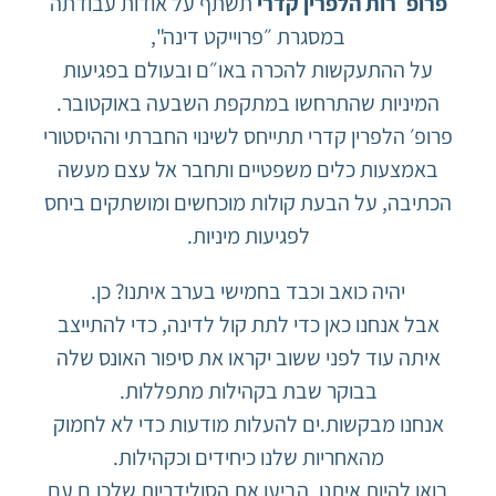
פרופ׳ רות הלפרין קדרי
תשתף על אודות עבודתה
במסגרת ״פרוייקט דינה",
על ההתעקשות להכרה באו״ם ובעולם בפגיעות
המיניות שהתרחשו במתקפת השבעה באוקטובר.
פרופ׳ הלפרין קדרי תתייחס לשינוי החברתי וההיסטורי
באמצעות כלים משפטיים ותחבר אל עצם מעשה
הכתיבה, על הבעת קולות מוכחשים ומושתקים ביחס
לפגיעות מיניות.
יהיה כואב וכבד בחמישי בערב איתנו? כן.
אבל אנחנו כאן כדי לתת קול לדינה, כדי להתייצב
איתה עוד לפני ששוב יקראו את סיפור האונס שלה
בבוקר שבת בקהילות מתפללות.
אנחנו מבקשות.ים להעלות מודעות כדי לא לחמוק
מהאחריות שלנו כיחידים וכקהילות.
בואו להיות איתנו, הביעו את הסולידריות שלכן.ם עם