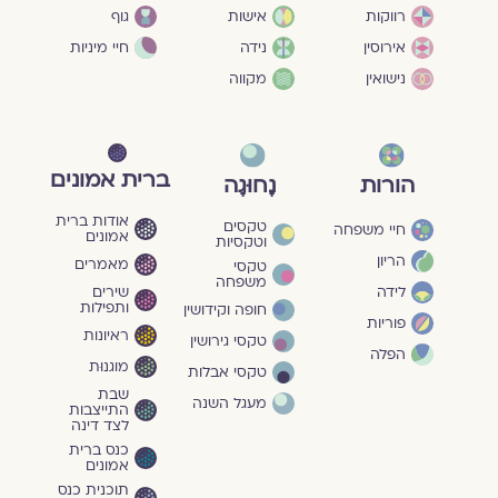
גוף
רווקות
אישות
חיי מיניות
אירוסין
נידה
נישואין
מקווה
ברית אמונים
הורות
נָחוּגָה
אודות ברית
טקסים
חיי משפחה
אמונים
וטקסיות
הריון
מאמרים
טקסי
משפחה
שירים
לידה
ותפילות
חופה וקידושין
פוריות
ראיונות
טקסי גירושין
הפלה
מוגנוּת
טקסי אבלות
שבת
מעגל השנה
התייצבות
לצד דינה
כנס ברית
אמונים
תוכנית כנס