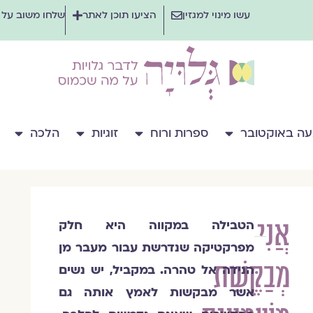
עשו מינוי למגזין
הציעו תוכן לאתר
שלחו משוב על
ה באוקטובר
ספרות ורוח
זוגיות
הלכה
אֲנִי
הטבילה במקווה היא חלק
הרבנית
מפרקטיקה שנדרשת עבור מעבר מן
שרה
מְבַקֶּשֶׁת
סגל־כץ
הנידה אל
טהרה. במקביל, יש נ
שים
אשר מבקשות לאמץ אותה גם