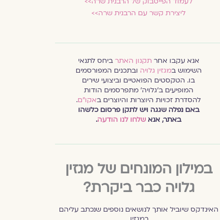
לעמוד הפייסבוק של הרבנית שרה>>
ליצירת קשר עם הרבנית שרה>>
אנא עקבו אחר
תקנון האתר
ביחס לתנאי
השימוש ב
מגזין גלויה
ובתכנים המפורסמים
בו. הטקסטים הפואטיים וביצועי שירים
המופיעים ב׳גלויה׳ מתפרסמים הודות
להסדרת זכויות היוצרות והיוצרים ב
אקו״ם
.
באם נפלה שגגה ויש לתקן פרסום כלשהו
באתר, אנא
שלחו לנו הודעה
.
במילון המונחים של מגזין
גלויה כבר ביקרת?
האינדקס שיוביל אותך לנושאים נוספים שנכתב עליהם
במגזין.