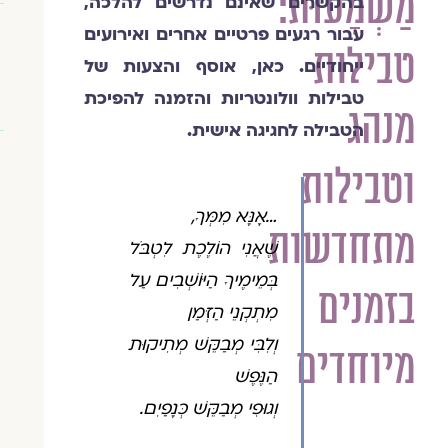
מַשְׁמָעוּת:
בהקשרים שאינם נדרשים להלכה,
עבור רגעים פרטיים אחרים ואירועים
טבילות
ייחודיים. כאן, אוסף והצעות של
טבילות וולונטריות והזמנה להפיכת
מנהג
הטבילה לחגיגה אישית.
וטבילות
…אָנָּא מִמְּךָ,
מתחדשות
שֶׁאֲנִי הוֹלֶכֶת לִטְבֹּל
בְּמֵימֶיךָ הַיּוֹשְׁבִים עַל
בזמנים
מִתְקְנֵי הַזְּמַן
וְלִבִּי מְבַקֵּשׁ מְתִיקוּת
מיוחדים
הַנֶּפֶשׁ
וְגוּפִי מְבַקֵּשׁ כְּנָפַיִם.