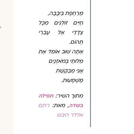
מְרַחֶפֶת בִּיבָבָה,
חַיִּים זוֹלְגִים מִכָּל
ח
צְדָדַי אֶל עֶבְרֵי
תְּהוֹם.
אַתָּה שׁוּב אוֹמֵד אֶת
מִלּוֹתַי בְּמֹאזְנַיִם
אֲנִי מְבַקֶּשֶׁת
מַשְׁמָעוּת.
מתוך השיר:
תפילה
בשדה
, מאת:
רתם
אלדר היבש