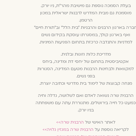
בעלת הסמכה נוספת גם מישיבת מהר״ת, ניו יורק.
מוסמכת גם מבית המדרש לרבנות ישראלית במכון
הרטמן.
ברה בארגון הרבנים והרבניות ״בית הלל״ וב״תורת חיים״
ואף בארגון קולך, במסגרתו עוסקת בקידום נשים
למדניות והתנדבה כרכזת בתחום הפגיעות המיניות.
מדריכת כלות וזוגות ובלנית.
אקטיביסטית בתחום של יחסי דת ומדינה, ביחס
למקוואות ולבחינות הרבנות מטעם המדינה, הסגורות
בפני נשים.
מנחה קבוצות של לימוד בית מדרשי וכתיבה יוצרת.
הרבנית שרה נשואה לאדם ואם לשלושה, גדלה וחיה
כמעט כל חייה בירושלים. מתגוררת עתה עם משפחתה
בניו יורק.
לאתר האישי של
הרבנית שרה>>
לקריאה נוספת על
הרבנית שרה במגזין גלויה>>