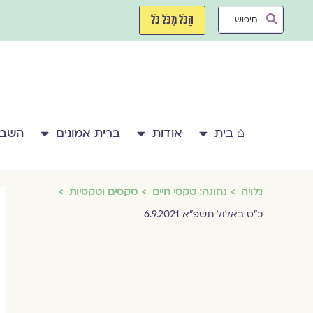
ילוג
Search
תוכן
הַכֹּל מִכֹּל כֹּל
...
⌂ בית
אודות
ברית אמונים
השבע
גלויה
נחוגה: טקסי חיים
טקסים וטקסיות
כ״ט באלול תשפ״א 6.9.2021