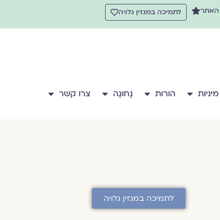
 האתר
לתמיכה במגזין גלויה
מיניות
הורות
נָחוּגָה
צרו קשר
לתמיכה במגזין גלויה